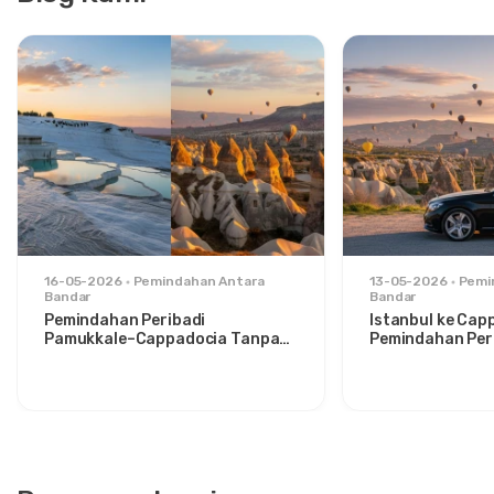
16-05-2026
Pemindahan Antara
13-05-2026
Pemi
Bandar
Bandar
Pemindahan Peribadi
Istanbul ke Cap
Pamukkale–Cappadocia Tanpa
Pemindahan Peri
Gangguan: Keselesaan Antara
Santai untuk P
Dua Ikon
Bergaya