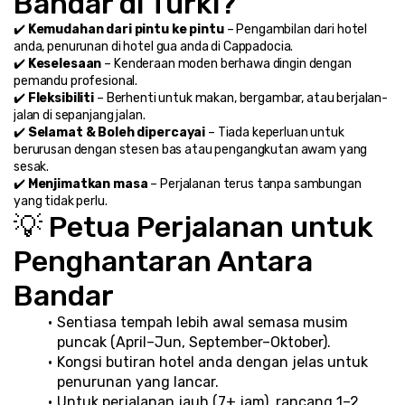
Bandar di Turki?
✔️ 
Kemudahan dari pintu ke pintu
 – Pengambilan dari hotel 
anda, penurunan di hotel gua anda di Cappadocia.
✔️ 
Keselesaan
 – Kenderaan moden berhawa dingin dengan 
pemandu profesional.
✔️ 
Fleksibiliti
 – Berhenti untuk makan, bergambar, atau berjalan-
jalan di sepanjang jalan.
✔️ 
Selamat & Boleh dipercayai
 – Tiada keperluan untuk 
berurusan dengan stesen bas atau pengangkutan awam yang 
sesak.
✔️ 
Menjimatkan masa
 – Perjalanan terus tanpa sambungan 
yang tidak perlu.
💡 Petua Perjalanan untuk 
Penghantaran Antara 
Bandar
Sentiasa tempah lebih awal semasa musim 
puncak (April–Jun, September–Oktober).
Kongsi butiran hotel anda dengan jelas untuk 
penurunan yang lancar.
Untuk perjalanan jauh (7+ jam), rancang 1–2 