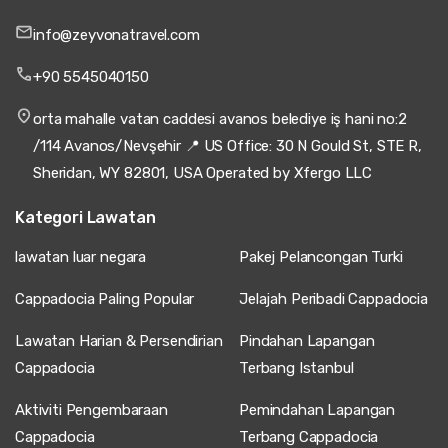
info@zeyvonatravel.com
+90 5545040150
orta mahalle vatan caddesi avanos belediye iş hani no:2
/114 Avanos/Nevşehir 📍 US Office: 30 N Gould St, STE R,
Sheridan, WY 82801, USA Operated by Xfergo LLC
Kategori Lawatan
lawatan luar negara
Pakej Pelancongan Turki
Cappadocia Paling Popular
Jelajah Peribadi Cappadocia
Lawatan Harian & Persendirian
Pindahan Lapangan
Cappadocia
Terbang Istanbul
Aktiviti Pengembaraan
Pemindahan Lapangan
Cappadocia
Terbang Cappadocia