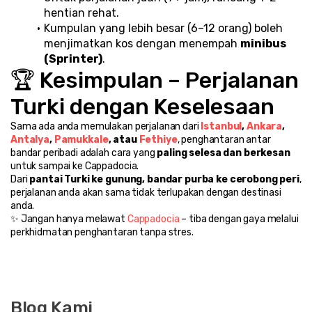
hentian rehat.
Kumpulan yang lebih besar (6–12 orang) boleh 
menjimatkan kos dengan menempah 
minibus 
(Sprinter)
.
🏆 Kesimpulan – Perjalanan 
Turki dengan Keselesaan
Sama ada anda memulakan perjalanan dari 
Istanbul
, 
Ankara
, 
Antalya
, 
Pamukkale
, atau 
Fethiye
, penghantaran antar 
bandar peribadi adalah cara yang 
paling selesa dan berkesan
untuk sampai ke Cappadocia.
Dari 
pantai Turki ke gunung, bandar purba ke cerobong peri
, 
perjalanan anda akan sama tidak terlupakan dengan destinasi 
anda.
✨ Jangan hanya melawat 
Cappadocia 
– tiba dengan gaya melalui 
perkhidmatan penghantaran tanpa stres.
Blog Kami