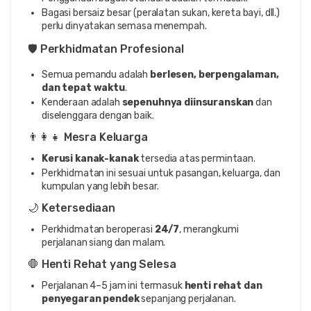
Bagasi bersaiz besar (peralatan sukan, kereta bayi, dll.)
perlu dinyatakan semasa menempah.
🛡️ Perkhidmatan Profesional
Semua pemandu adalah
berlesen, berpengalaman,
dan tepat waktu
.
Kenderaan adalah
sepenuhnya diinsuranskan
dan
diselenggara dengan baik.
👨‍👩‍👧 Mesra Keluarga
Kerusi kanak-kanak
tersedia atas permintaan.
Perkhidmatan ini sesuai untuk pasangan, keluarga, dan
kumpulan yang lebih besar.
🌙 Ketersediaan
Perkhidmatan beroperasi
24/7
, merangkumi
perjalanan siang dan malam.
🛑 Henti Rehat yang Selesa
Perjalanan 4–5 jam ini termasuk
henti rehat dan
penyegaran pendek
sepanjang perjalanan.