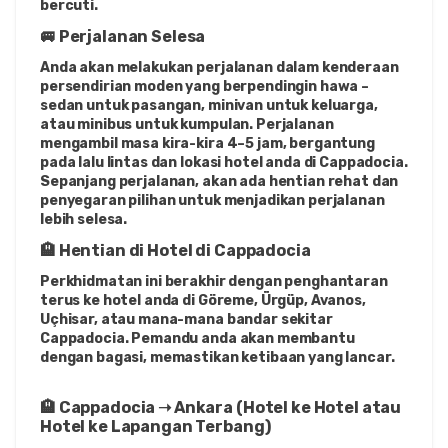
bercuti.
🚐 Perjalanan Selesa
Anda akan melakukan perjalanan dalam kenderaan 
persendirian moden yang berpendingin hawa – 
sedan untuk pasangan, minivan untuk keluarga, 
atau minibus untuk kumpulan. Perjalanan 
mengambil masa kira-kira 4–5 jam, bergantung 
pada lalu lintas dan lokasi hotel anda di Cappadocia. 
Sepanjang perjalanan, akan ada hentian rehat dan 
penyegaran pilihan untuk menjadikan perjalanan 
lebih selesa.
🏨 Hentian di Hotel di Cappadocia
Perkhidmatan ini berakhir dengan penghantaran 
terus ke hotel anda di Göreme, Ürgüp, Avanos, 
Uçhisar, atau mana-mana bandar sekitar 
Cappadocia. Pemandu anda akan membantu 
dengan bagasi, memastikan ketibaan yang lancar.
🏨 Cappadocia ➝ Ankara (Hotel ke Hotel atau 
Hotel ke Lapangan Terbang)