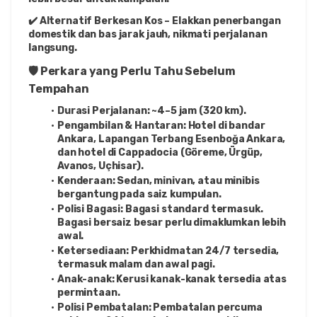
✔️ Alternatif Berkesan Kos – Elakkan penerbangan 
domestik dan bas jarak jauh, nikmati perjalanan 
langsung.
🛡️ Perkara yang Perlu Tahu Sebelum 
Tempahan
Durasi Perjalanan: ~4–5 jam (320 km).
Pengambilan & Hantaran: Hotel di bandar 
Ankara, Lapangan Terbang Esenboğa Ankara, 
dan hotel di Cappadocia (Göreme, Ürgüp, 
Avanos, Uçhisar).
Kenderaan: Sedan, minivan, atau minibis 
bergantung pada saiz kumpulan.
Polisi Bagasi: Bagasi standard termasuk. 
Bagasi bersaiz besar perlu dimaklumkan lebih 
awal.
Ketersediaan: Perkhidmatan 24/7 tersedia, 
termasuk malam dan awal pagi.
Anak-anak: Kerusi kanak-kanak tersedia atas 
permintaan.
Polisi Pembatalan: Pembatalan percuma 