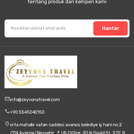
tentang produk dan kempen kami
Hantar
info@zeyvonatravel.com
+90 5545040150
orta mahalle vatan caddesi avanos belediye iş hani no:2
/114 Avanos/Nevşehir 📍 US Office: 30 N Gould St, STE R,