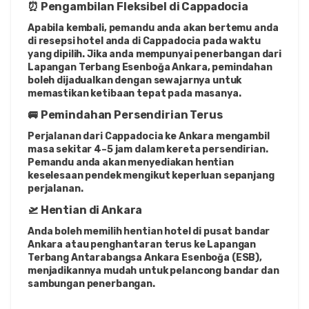
⏰ Pengambilan Fleksibel di Cappadocia
Apabila kembali, pemandu anda akan bertemu anda 
di resepsi hotel anda di Cappadocia pada waktu 
yang dipilih. Jika anda mempunyai penerbangan dari 
Lapangan Terbang Esenboğa Ankara, pemindahan 
boleh dijadualkan dengan sewajarnya untuk 
memastikan ketibaan tepat pada masanya.
🚐 Pemindahan Persendirian Terus
Perjalanan dari Cappadocia ke Ankara mengambil 
masa sekitar 4–5 jam dalam kereta persendirian. 
Pemandu anda akan menyediakan hentian 
keselesaan pendek mengikut keperluan sepanjang 
perjalanan.
🛫 Hentian di Ankara
Anda boleh memilih hentian hotel di pusat bandar 
Ankara atau penghantaran terus ke Lapangan 
Terbang Antarabangsa Ankara Esenboğa (ESB), 
menjadikannya mudah untuk pelancong bandar dan 
sambungan penerbangan.