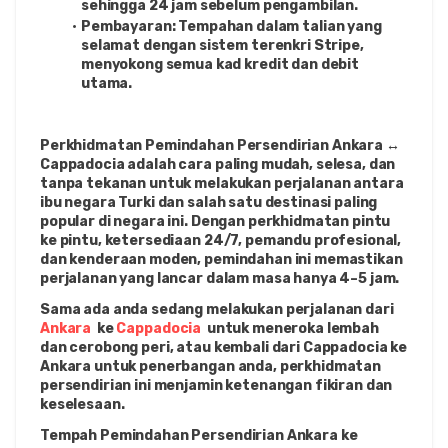
sehingga 24 jam sebelum pengambilan.
Pembayaran: Tempahan dalam talian yang 
selamat dengan sistem terenkri Stripe, 
menyokong semua kad kredit dan debit 
utama.
Perkhidmatan Pemindahan Persendirian Ankara ↔ 
Cappadocia adalah cara paling mudah, selesa, dan 
tanpa tekanan untuk melakukan perjalanan antara 
ibu negara Turki dan salah satu destinasi paling 
popular di negara ini. Dengan perkhidmatan pintu 
ke pintu, ketersediaan 24/7, pemandu profesional, 
dan kenderaan moden, pemindahan ini memastikan 
perjalanan yang lancar dalam masa hanya 4–5 jam.
Sama ada anda sedang melakukan perjalanan dari 
Ankara 
 ke 
Cappadocia 
 untuk meneroka lembah 
dan cerobong peri, atau kembali dari Cappadocia ke 
Ankara untuk penerbangan anda, perkhidmatan 
persendirian ini menjamin ketenangan fikiran dan 
keselesaan.
Tempah Pemindahan Persendirian Ankara ke 