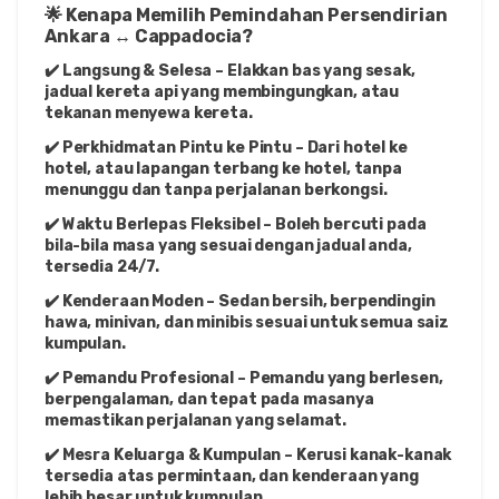
🌟 Kenapa Memilih Pemindahan Persendirian 
Ankara ↔ Cappadocia?
✔️ Langsung & Selesa – Elakkan bas yang sesak, 
jadual kereta api yang membingungkan, atau 
tekanan menyewa kereta.
✔️ Perkhidmatan Pintu ke Pintu – Dari hotel ke 
hotel, atau lapangan terbang ke hotel, tanpa 
menunggu dan tanpa perjalanan berkongsi.
✔️ Waktu Berlepas Fleksibel – Boleh bercuti pada 
bila-bila masa yang sesuai dengan jadual anda, 
tersedia 24/7.
✔️ Kenderaan Moden – Sedan bersih, berpendingin 
hawa, minivan, dan minibis sesuai untuk semua saiz 
kumpulan.
✔️ Pemandu Profesional – Pemandu yang berlesen, 
berpengalaman, dan tepat pada masanya 
memastikan perjalanan yang selamat.
✔️ Mesra Keluarga & Kumpulan – Kerusi kanak-kanak 
tersedia atas permintaan, dan kenderaan yang 
lebih besar untuk kumpulan.