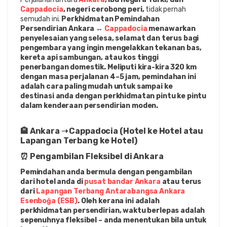
Cappadocia
, negeri cerobong peri,
 tidak pernah 
semudah ini. 
Perkhidmatan Pemindahan 
Persendirian Ankara ↔ 
Cappadocia
 menawarkan 
penyelesaian yang selesa, selamat dan terus bagi 
pengembara yang ingin mengelakkan tekanan bas, 
kereta api sambungan, atau kos tinggi 
penerbangan domestik. Meliputi kira-kira 320 km 
dengan masa perjalanan 4–5 jam, pemindahan ini 
adalah cara paling mudah untuk sampai ke 
destinasi anda dengan perkhidmatan pintu ke pintu 
dalam kenderaan persendirian moden.
🏨 Ankara ➝ Cappadocia (Hotel ke Hotel atau 
Lapangan Terbang ke Hotel)
⏰ Pengambilan Fleksibel di Ankara
Pemindahan anda bermula dengan pengambilan 
dari hotel anda di 
pusat bandar Ankara
 atau terus 
dari 
Lapangan Terbang Antarabangsa Ankara 
Esenboğa (ESB)
. Oleh kerana ini adalah 
perkhidmatan persendirian, waktu berlepas adalah 
sepenuhnya fleksibel – anda menentukan bila untuk 