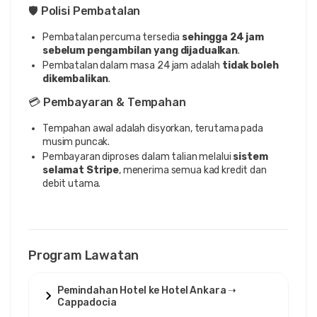
🛡️ Polisi Pembatalan
Pembatalan percuma tersedia
sehingga 24 jam
sebelum pengambilan yang dijadualkan
.
Pembatalan dalam masa 24 jam adalah
tidak boleh
dikembalikan
.
💳 Pembayaran & Tempahan
Tempahan awal adalah disyorkan, terutama pada
musim puncak.
Pembayaran diproses dalam talian melalui
sistem
selamat Stripe
, menerima semua kad kredit dan
debit utama.
Program Lawatan
Pemindahan Hotel ke Hotel Ankara ➝
Cappadocia