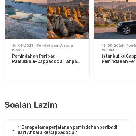
16-05-2026
Pemindahan Antara
13-05-2026
Pemi
Bandar
Bandar
Pemindahan Peribadi
Istanbul ke Cap
Pamukkale–Cappadocia Tanpa
Pemindahan Peri
Gangguan: Keselesaan Antara
Santai untuk P
Dua Ikon
Bergaya
Soalan Lazim
1. Berapa lama perjalanan pemindahan peribadi
dari Ankara ke Cappadocia?