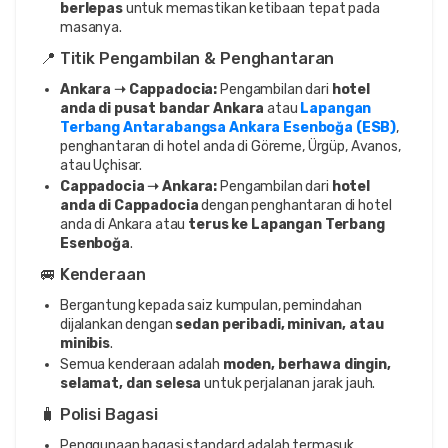
berlepas
untuk memastikan ketibaan tepat pada
masanya.
📍 Titik Pengambilan & Penghantaran
Ankara ➝ Cappadocia:
Pengambilan dari
hotel
anda di pusat bandar Ankara
atau
Lapangan
Terbang Antarabangsa Ankara Esenboğa (ESB)
,
penghantaran di hotel anda di Göreme, Ürgüp, Avanos,
atau Uçhisar.
Cappadocia ➝ Ankara:
Pengambilan dari
hotel
anda di Cappadocia
dengan penghantaran di hotel
anda di Ankara atau
terus ke Lapangan Terbang
Esenboğa
.
🚐 Kenderaan
Bergantung kepada saiz kumpulan, pemindahan
dijalankan dengan
sedan peribadi, minivan, atau
minibis
.
Semua kenderaan adalah
moden, berhawa dingin,
selamat, dan selesa
untuk perjalanan jarak jauh.
🧳 Polisi Bagasi
Penggunaan bagasi standard adalah termasuk.