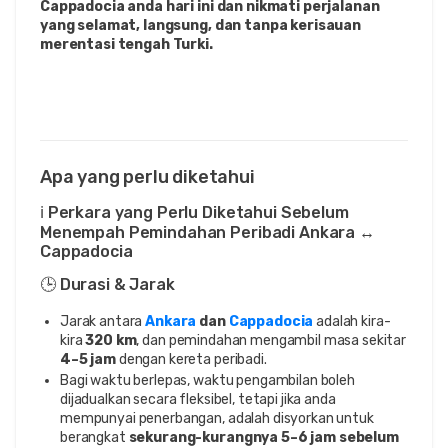
Cappadocia anda hari ini dan nikmati perjalanan 
yang selamat, langsung, dan tanpa kerisauan 
merentasi tengah Turki.
Apa yang perlu diketahui
ℹ️ Perkara yang Perlu Diketahui Sebelum
Menempah Pemindahan Peribadi Ankara ↔
Cappadocia
🕒 Durasi & Jarak
Jarak antara
Ankara
dan
Cappadocia
adalah kira-
kira
320 km
, dan pemindahan mengambil masa sekitar
4–5 jam
dengan kereta peribadi.
Bagi waktu berlepas, waktu pengambilan boleh
dijadualkan secara fleksibel, tetapi jika anda
mempunyai penerbangan, adalah disyorkan untuk
berangkat
sekurang-kurangnya 5–6 jam sebelum