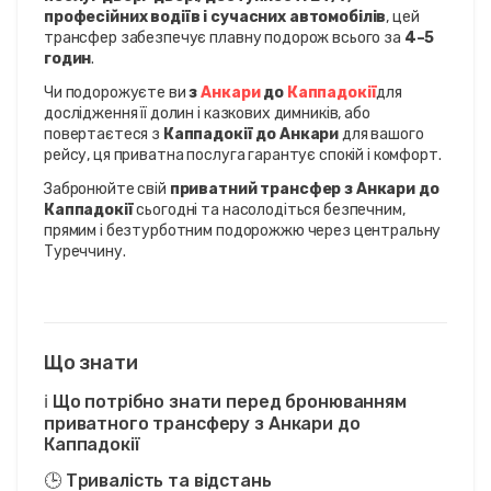
професійних водіїв і сучасних автомобілів
, цей 
трансфер забезпечує плавну подорож всього за 
4–5 
годин
.
Чи подорожуєте ви 
з 
Анкари 
до 
Каппадокії
для 
дослідження її долин і казкових димників, або 
повертаєтеся з 
Каппадокії до Анкари
 для вашого 
рейсу, ця приватна послуга гарантує спокій і комфорт.
Забронюйте свій 
приватний трансфер з Анкари до 
Каппадокії
 сьогодні та насолодіться безпечним, 
прямим і безтурботним подорожжю через центральну 
Туреччину.
Що знати
ℹ️ Що потрібно знати перед бронюванням
приватного трансферу з Анкари до
Каппадокії
🕒 Тривалість та відстань