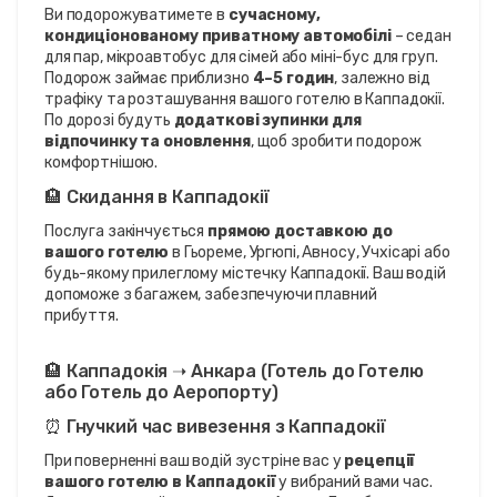
Ви подорожуватимете в 
сучасному, 
кондиціонованому приватному автомобілі
 – седан 
для пар, мікроавтобус для сімей або міні-бус для груп. 
Подорож займає приблизно 
4–5 годин
, залежно від 
трафіку та розташування вашого готелю в Каппадокії. 
По дорозі будуть 
додаткові зупинки для 
відпочинку та оновлення
, щоб зробити подорож 
комфортнішою.
🏨 Скидання в Каппадокії
Послуга закінчується 
прямою доставкою до 
вашого готелю
 в Гьореме, Ургюпі, Авносу, Учхісарі або 
будь-якому прилеглому містечку Каппадокії. Ваш водій 
допоможе з багажем, забезпечуючи плавний 
прибуття.
🏨 Каппадокія ➝ Анкара (Готель до Готелю 
або Готель до Аеропорту)
⏰ Гнучкий час вивезення з Каппадокії
При поверненні ваш водій зустріне вас у 
рецепції 
вашого готелю в Каппадокії
 у вибраний вами час. 