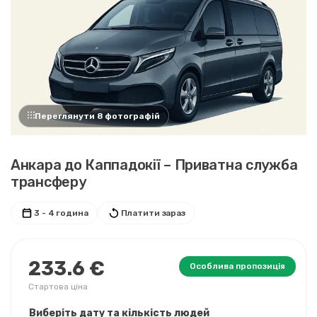
Переглянути 8 фотографій
Анкара до Каппадокії – Приватна служба
трансферу
3 - 4 година
Платити зараз
233.6 €
Особлива пропозиція
Стартова ціна
Виберіть дату та кількість людей