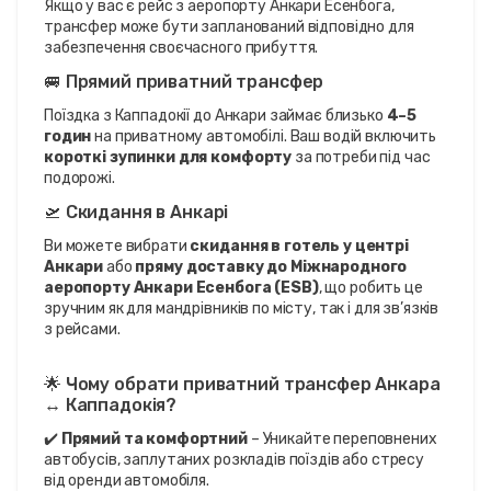
Якщо у вас є рейс з аеропорту Анкари Есенбога, 
трансфер може бути запланований відповідно для 
забезпечення своєчасного прибуття.
🚐 Прямий приватний трансфер
Поїздка з Каппадокії до Анкари займає близько 
4–5 
годин
 на приватному автомобілі. Ваш водій включить 
короткі зупинки для комфорту
 за потреби під час 
подорожі.
🛫 Скидання в Анкарі
Ви можете вибрати 
скидання в готель у центрі 
Анкари
 або 
пряму доставку до Міжнародного 
аеропорту Анкари Есенбога (ESB)
, що робить це 
зручним як для мандрівників по місту, так і для зв’язків 
з рейсами.
🌟 Чому обрати приватний трансфер Анкара 
↔ Каппадокія?
✔️ 
Прямий та комфортний
 – Уникайте переповнених 
автобусів, заплутаних розкладів поїздів або стресу 
від оренди автомобіля.