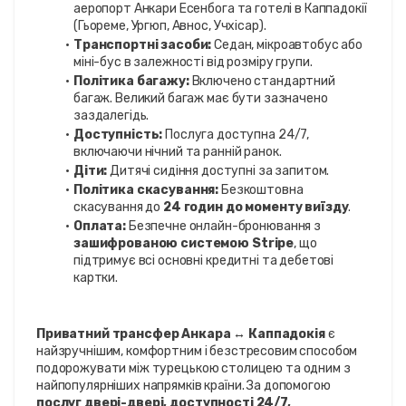
аеропорт Анкари Есенбога та готелі в Каппадокії 
(Гьореме, Ургюп, Авнос, Учхісар).
Транспортні засоби:
 Седан, мікроавтобус або 
міні-бус в залежності від розміру групи.
Політика багажу:
 Включено стандартний 
багаж. Великий багаж має бути зазначено 
заздалегідь.
Доступність:
 Послуга доступна 24/7, 
включаючи нічний та ранній ранок.
Діти:
 Дитячі сидіння доступні за запитом.
Політика скасування:
 Безкоштовна 
скасування до 
24 годин до моменту виїзду
.
Оплата:
 Безпечне онлайн-бронювання з 
зашифрованою системою Stripe
, що 
підтримує всі основні кредитні та дебетові 
картки.
Приватний трансфер Анкара ↔ Каппадокія
 є 
найзручнішим, комфортним і безстресовим способом 
подорожувати між турецькою столицею та одним з 
найпопулярніших напрямків країни. За допомогою 
послуг двері-двері, доступності 24/7, 