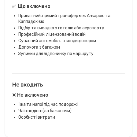
✅ Що включено
Приватний, прямий трансфер між Анкарою та
Каппадокією
Підбір та висадка з готелю або аеропорту
Професійний, ліцензований водій
Сучасний автомобіль з кондиціонером
Допомога з багажем
Зупинки для відпочинку по маршруту
Не входить
❌ Не включено
Їжа та напої під час подорожі
Чаїв водієві (за бажанням)
Особисті витрати