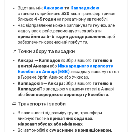
Відстань між
Анкарою
та
Каппадокією
становить приблизно
320 км
, а трансфер триває
близько
4–5 годин
на приватному автомобілі.
Час відправлення можна запланувати гнучко, але
якщо у вас є рейс, рекомендується виїхати
принаймні за 5–6 годин до відправлення
, щоб
забезпечити своєчасний прибуття.
📍 Точки збору та висадки
Анкара ➝ Каппадокія:
Збір з вашого
готелю в
центрі Анкари
або
Міжнародного аеропорту
Есенбога в Анкарі (ESB)
, висадка у вашому готелі
в Гьореме, Ургіп, Аванос або Учхисар.
Каппадокія ➝ Анкара:
Збір з вашого
готелю в
Каппадокії
з висадкою у вашому готелі в Анкарі
або
безпосередньо в аеропорту Есенбога
.
🚐 Транспортні засоби
В залежності від розміру групи, трансфери
виконуються на
приватних седанах,
мікроавтобусах або мінівенах
.
Всі автомобілі є
сучасними, з кондиціонером,