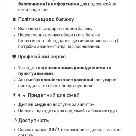
безпечними і комфортними
для подорожей на
великі відстані.
🧳 Політика щодо багажу
Включена стандартна норма багажу.
Перевезення великогабаритного багажу
(спортивного обладнання, дитячих колясок та ін.)
потрібно зазначити під час бронювання.
🛡️ Професійний сервіс
Усі водії є
ліцензованими, досвідченими та
пунктуальними
.
Автомобілі
повністю застраховані
і регулярно
проходять технічне обслуговування.
👨‍👩‍👧 Придатний для сімей
Дитячі сидіння
доступні за запитом.
Послуга підходить для пар, сімей та більших груп.
🌙 Доступність
Сервіс працює
24/7
, охоплюючи як денні, так і нічні
поїздки.