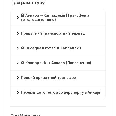
Програма туру
🏨 Анкара ➝ Каппадокія (Трансфер з
готелю до готелю)
Приватний транспортний переїзд
🏨 Висадка в готелі в Каппадокії
🏨 Каппадокія ➝ Анкара (Повернення)
Прямий приватний трансфер
Переїзд до готелю або аеропорту в Анкарі
Тур Маршрут