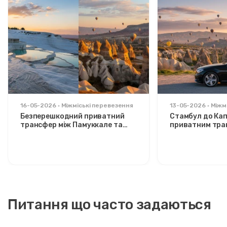
16-05-2026
Міжміські перевезення
13-05-2026
Міжм
Безперешкодний приватний
Стамбул до Кап
трансфер між Памуккале та
приватним тра
Каппадокією: комфорт між
Розслаблений 
двома іконами
стильних мандр
Питання що часто задаються