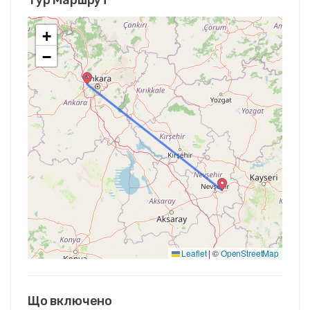
+
−
Leaflet
|
©
OpenStreetMap
Що включено