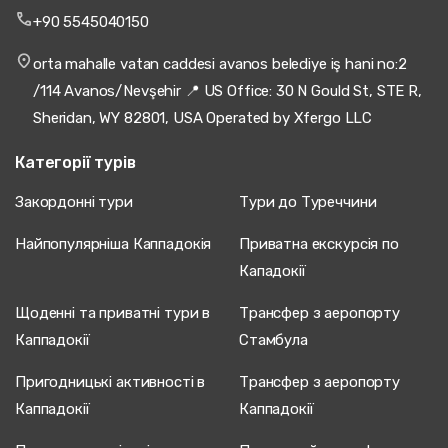
+90 5545040150
orta mahalle vatan caddesi avanos belediye iş hani no:2
/114 Avanos/Nevşehir 📍 US Office: 30 N Gould St, STE R,
Sheridan, WY 82801, USA Operated by Xfergo LLC
Категорії турів
Закордонні тури
Тури до Туреччини
Найпопулярніша Каппадокія
Приватна екскурсія по
Кападокії
Щоденні та приватні тури в
Трансфер з аеропорту
Каппадокії
Стамбула
Пригодницькі активності в
Трансфер з аеропорту
Каппадокії
Каппадокії