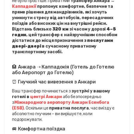
не було простіше. Приватний 
трансфер Анкара ↔ 
Каппадокії
 пропонує комфортне, безпечне та 
пряме рішення для мандрівників, які хочуть 
уникнути стресу від автобусів, пересадочних 
поїздів або високих цін на внутрішні рейси. 
Відстань близько 
320 км
 зі часом у дорозі 
4–5 
годин
, цей трансфер є найзручнішим способом 
дістатися до місця призначення з 
послугами 
двері-двері
 в сучасному приватному 
транспортному засобі.
🏨 Анкара ➝ Каппадокія (Готель до Готелю 
або Аеропорт до Готелю)
⏰ Гнучкий час вивезення з Анкари
Ваш трансфер починається з 
зустрічі у вашому 
готелі в 
центрі Анкари
 або безпосередньо 
з
Міжнародного аеропорту Анкари Есенбога 
(ESB)
. Оскільки це 
приватна послуга
, час виїзду є 
абсолютно гнучким – ви вирішуєте, коли 
подорожувати.
🚐 Комфортна поїздка