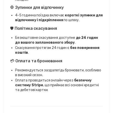
🛑 Зупинки для відпочинку
4-5 годинна поїздка включає
короткі зупинки для
відпочинку і підкріплення
по шляху.
🛡️ Політика скасування
Безкоштовне скасування доступне
до 24 годин
до вашого запланованого збору
.
Скасування протягом 24 годин є
без повернення
коштів
.
💳 Оплата та бронювання
Рекомендується заздалегідь бронювати, особливо
в високий сезон.
Оплата проводиться онлайн через
безпечну
систему Stripe
, що приймає всі основні кредитні
та дебетові картки.