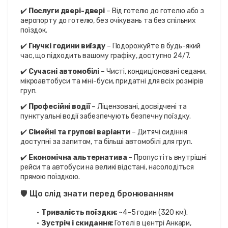
✔️ 
Послуги двері-двері
 – Від готелю до готелю або з 
аеропорту до готелю, без очікувань та без спільних 
поїздок.
✔️ 
Гнучкі години виїзду
 – Подорожуйте в будь-який 
час, що підходить вашому графіку, доступно 24/7.
✔️ 
Сучасні автомобілі
 – Чисті, кондиціоновані седани, 
мікроавтобуси та міні-буси, придатні для всіх розмірів 
груп.
✔️ 
Професійні водії
 – Ліцензовані, досвідчені та 
пунктуальні водії забезпечують безпечну поїздку.
✔️ 
Сімейні та групові варіанти
 – Дитячі сидіння 
доступні за запитом, та більші автомобілі для груп.
✔️ 
Економічна альтернатива
 – Пропустіть внутрішні 
рейси та автобуси на великі відстані, насолодіться 
прямою поїздкою.
🛡️ Що слід знати перед бронюванням
Тривалість поїздки:
 ~4–5 годин (320 км).
Зустріч і скидання:
 Готелі в центрі Анкари, 