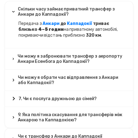
Скільки часу займає приватний трансфер з
Анкари до Каппадокії?
Передача з
Анкари
до
Каппадокії
триває
близько
4–5 годин
на приватному автомобілі,
покриваючи відстань приблизно
320 км
.
Чи можу я забронювати трансфер з аеропорту
Анкари Есенбога до Каппадокії?
Чи можу я обрати час відправлення з Анкари
або Каппадокії?
7. Чи є послуга дружньою до сімей?
9. Яка політика скасування для трансферів між
Анкарою та Каппадокією?
Чи є трансфер з Анкари до Каппадокії