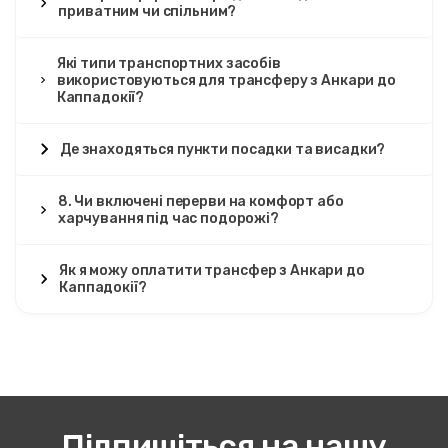
приватним чи спільним?
Які типи транспортних засобів
використовуються для трансферу з Анкари до
Каппадокії?
Де знаходяться пункти посадки та висадки?
8. Чи включені перерви на комфорт або
харчування під час подорожі?
Як я можу оплатити трансфер з Анкари до
Каппадокії?
Підпишіться на нашу