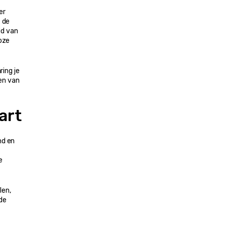
r 
 de 
d van 
oze 
ng je 
n van 
art
d en 
 
en, 
de 