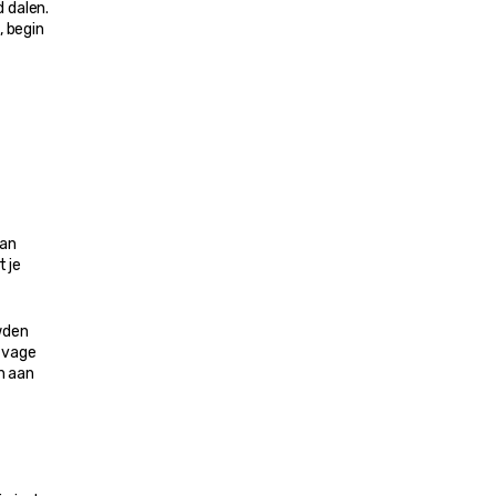
dalen. 
 begin 
an 
 je 
den 
 vage 
 aan 