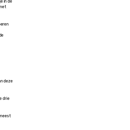
 in de 
met 
eren 
e 
n deze 
 drie 
meest 