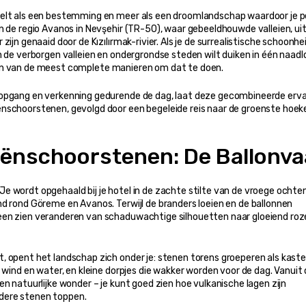
oelt als een bestemming en meer als een droomlandschap waardoor je pe
n de regio Avanos in Nevşehir (TR-50), waar gebeeldhouwde valleien, uit
ijn genaaid door de Kızılırmak-rivier. Als je de surrealistische schoonhei
n de verborgen valleien en ondergrondse steden wilt duiken in één naadl
n van de meest complete manieren om dat te doen.
opgang en verkenning gedurende de dag, laat deze gecombineerde ervari
nschoorstenen, gevolgd door een begeleide reis naar de groenste hoeke
ënschoorstenen: De Ballonva
 wordt opgehaald bij je hotel in de zachte stilte van de vroege ochten
d rond Göreme en Avanos. Terwijl de branders loeien en de ballonnen 
een zien veranderen van schaduwachtige silhouetten naar gloeiend roze
 opent het landschap zich onder je: stenen torens groeperen als kastel
 wind en water, en kleine dorpjes die wakker worden voor de dag. Vanuit 
n natuurlijke wonder – je kunt goed zien hoe vulkanische lagen zijn 
dere stenen toppen.