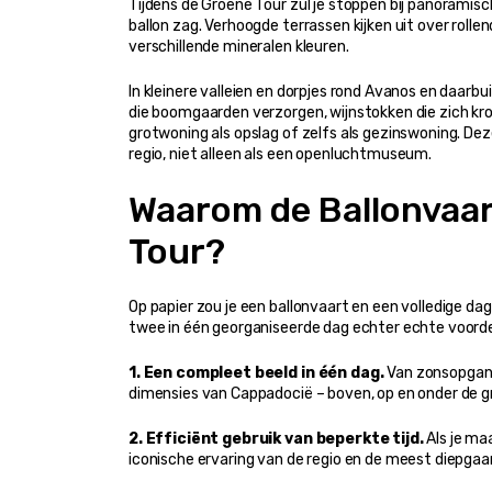
Tijdens de Groene Tour zul je stoppen bij panoramisc
ballon zag. Verhoogde terrassen kijken uit over rollen
verschillende mineralen kleuren.
In kleinere valleien en dorpjes rond Avanos en daarb
die boomgaarden verzorgen, wijnstokken die zich kron
grotwoning als opslag of zelfs als gezinswoning. Deze
regio, niet alleen als een openluchtmuseum.
Waarom de Ballonvaar
Tour?
Op papier zou je een ballonvaart en een volledige da
twee in één georganiseerde dag echter echte voorde
1. Een compleet beeld in één dag.
 Van zonsopgang
dimensies van Cappadocië – boven, op en onder de g
2. Efficiënt gebruik van beperkte tijd.
 Als je m
iconische ervaring van de regio en de meest diepga