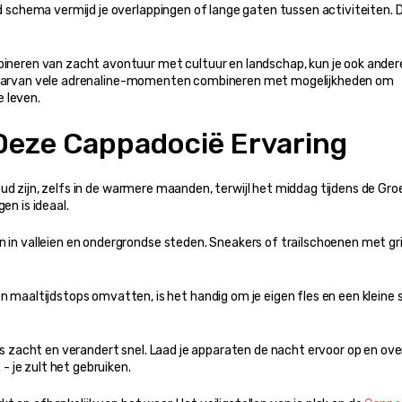
 schema vermijd je overlappingen of lange gaten tussen activiteiten. D
waarvan vele adrenaline-momenten combineren met mogelijkheden om 
 leven.
 Deze Cappadocië Ervaring
ud zijn, zelfs in de warmere maanden, terwijl het middag tijdens de Gro
en is ideaal.
n in valleien en ondergrondse steden. Sneakers of trailschoenen met gri
n maaltijdstops omvatten, is het handig om je eigen fles en een kleine 
is zacht en verandert snel. Laad je apparaten de nacht ervoor op en ov
 je zult het gebruiken.