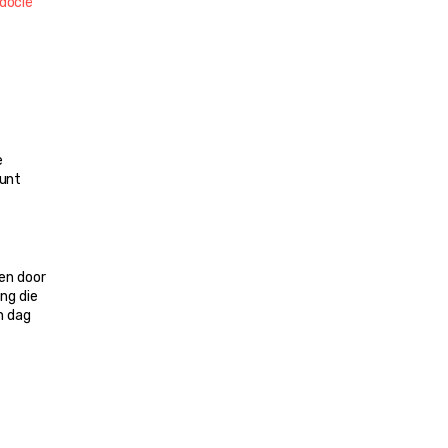
ocië 
 
unt 
 
n door 
ng die 
 dag 