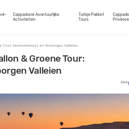
ivé-
Cappadocië Avontuurlijke
Turkije Pakket
Cappado
Activiteiten
Tours
Privéove
e Tour: Feeëchimneys en Verborgen Valleien
llon & Groene Tour:
orgen Valleien
Deel