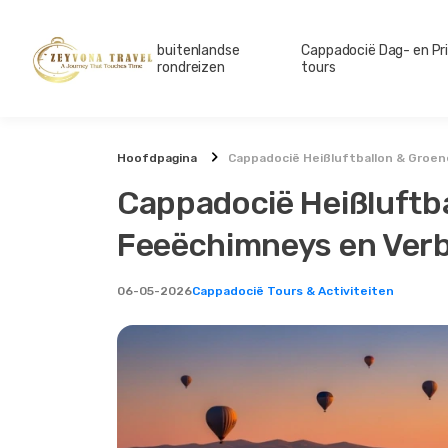
buitenlandse
Cappadocië Dag- en Pr
rondreizen
tours
Hoofdpagina
Cappadocië Heißluftballon & Groen
Cappadocië Heißluftba
Feeëchimneys en Verb
06-05-2026
Cappadocië Tours & Activiteiten