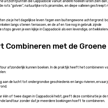
he uitzichtpunten die Cappadocië vanuit andere hoeken laten zien dan je
de rots “golven”, natuurlijke rots piramides, en diepe valleien gestreept 
uiten zie je het dagelijkse leven tegen een buitengewone achtergrond: bo
kelen langs stenen terrassen, en de af en toe nog in gebruik zijnde 
 stops geven je een kijkje in Cappadocië als een levendige, ontwikkelend
t Combineren met de Groene 
gtour afzonderlijk kunnen boeken. In de praktijk heeft het combineren va
len:
 aan de lucht tot ondergrondse geschiedenis en langs rivieren, ervaar je
rond.
aar één of twee dagen in Cappadocië hebt, geeft deze combinatie je de 
ande landtour zonder dat je meerdere boekingen hoeft te combineren.