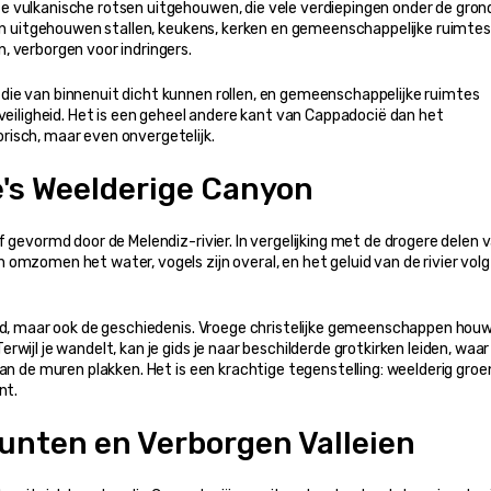
 vulkanische rotsen uitgehouwen, die vele verdiepingen onder de grond 
sen uitgehouwen stallen, keukens, kerken en gemeenschappelijke ruimtes,
, verborgen voor indringers.
ie van binnenuit dicht kunnen rollen, en gemeenschappelijke ruimtes 
veiligheid. Het is een geheel andere kant van Cappadocië dan het 
risch, maar even onvergetelijk.
ë's Weelderige Canyon
 gevormd door de Melendiz-rivier. In vergelijking met de drogere delen v
mzomen het water, vogels zijn overal, en het geluid van de rivier volgt
eid, maar ook de geschiedenis. Vroege christelijke gemeenschappen houw
wijl je wandelt, kan je gids je naar beschilderde grotkirken leiden, waar
an de muren plakken. Het is een krachtige tegenstelling: weelderig groen
nt.
unten en Verborgen Valleien