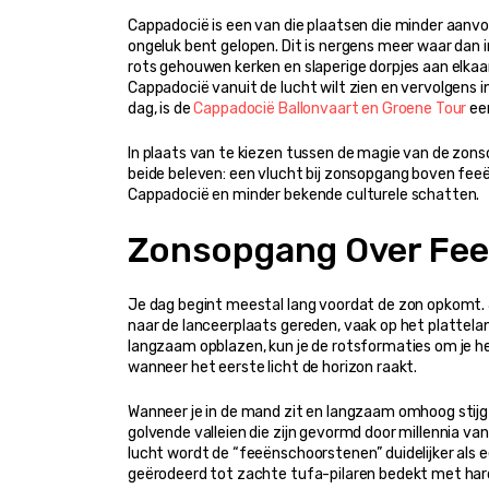
Cappadocië is een van die plaatsen die minder aanv
ongeluk bent gelopen. Dit is nergens meer waar dan i
rots gehouwen kerken en slaperige dorpjes aan elkaar z
Cappadocië vanuit de lucht wilt zien en vervolgens i
dag, is de 
Cappadocië Ballonvaart en Groene Tour
 ee
In plaats van te kiezen tussen de magie van de zons
beide beleven: een vlucht bij zonsopgang boven feeë
Cappadocië en minder bekende culturele schatten.
Zonsopgang Over Fee
Je dag begint meestal lang voordat de zon opkomt. Je
naar de lanceerplaats gereden, vaak op het plattelan
langzaam opblazen, kun je de rotsformaties om je h
wanneer het eerste licht de horizon raakt.
Wanneer je in de mand zit en langzaam omhoog stijgt,
golvende valleien die zijn gevormd door millennia van
lucht wordt de “feeënschoorstenen” duidelijker als ee
geërodeerd tot zachte tufa-pilaren bedekt met har