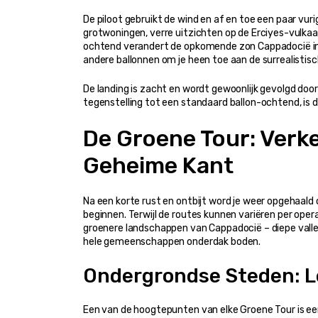
De piloot gebruikt de wind en af en toe een paar vurig
grotwoningen, verre uitzichten op de Erciyes-vulka
ochtend verandert de opkomende zon Cappadocië in een
andere ballonnen om je heen toe aan de surrealistisc
De landing is zacht en wordt gewoonlijk gevolgd door e
tegenstelling tot een standaard ballon-ochtend, is d
De Groene Tour: Verk
Geheime Kant
Na een korte rust en ontbijt word je weer opgehaald
beginnen. Terwijl de routes kunnen variëren per opera
groenere landschappen van Cappadocië – diepe valleie
hele gemeenschappen onderdak boden.
Ondergrondse Steden: L
Een van de hoogtepunten van elke Groene Tour is ee