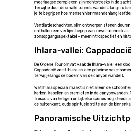
meerlaagse complexen zijn rechtstreeks in de zachte
Terwijl je door de smalle tunnels wandelt, langs rot
je te begrijpen hoe mensen hier maandenlang leefden
Ventilatieschachten, slim ontworpen stenen deuren d
onthullen een verfijnd begrip van zowel techniek als 
zonsopgangsspektakel – meer introspectief en histo
Ihlara-vallei: Cappadoci
De Groene Tour omvat vaak de Ihlara-vallei, een kloof
Cappadocië voelt Ihlara als een geheime oase: bomen o
terwijl je langs de bodem van de canyon wandelt.
Wat Ihlara speciaal maakt is niet alleen de schoonh
kerken, kapellen en eremieten in de canyonwanden. Ter
fresco's van heiligen en bijbelse scènes nog steeds a
de buitenkant, oude spirituele stilte aan de binnenka
Panoramische Uitzichtp