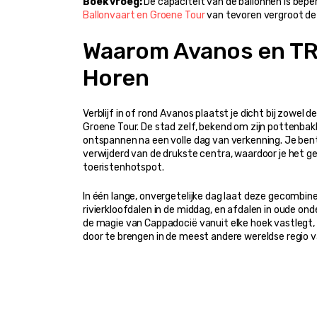
Boek vroeg:
 De capaciteit van de ballonnen is beper
Ballonvaart en Groene Tour
 van tevoren vergroot de
Waarom Avanos en TR-5
Horen
Verblijf in of rond Avanos plaatst je dicht bij zowel 
Groene Tour. De stad zelf, bekend om zijn pottenbakk
ontspannen na een volle dag van verkenning. Je bent d
verwijderd van de drukste centra, waardoor je het gev
toeristenhotspot.
In één lange, onvergetelijke dag laat deze gecombi
rivierkloofdalen in de middag, en afdalen in oude ond
de magie van Cappadocië vanuit elke hoek vastlegt, 
door te brengen in de meest andere wereldse regio va