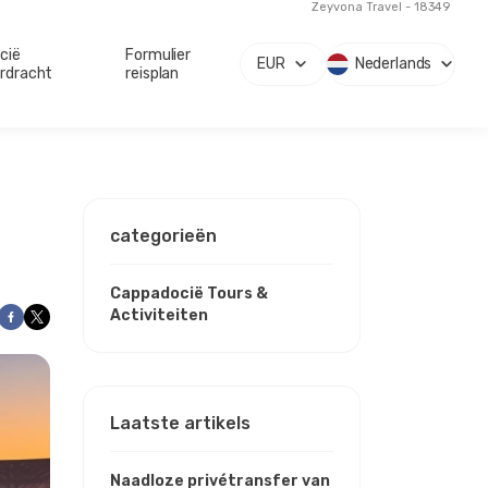
Zeyvona Travel - 18349
cië
Formulier
EUR
Nederlands
rdracht
reisplan
categorieën
Cappadocië Tours &
Activiteiten
Laatste artikels
Naadloze privétransfer van