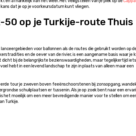
kt en afhankelijk van het weer. Het veiligstellen van je plek op de 
Cappad
 kans dat je op je voorkeursdatum kunt vliegen.
0 op je Turkije-route Thuis 
de lanceergebieden voor ballonnen als de routes die gebruikt worden op de
erstradities en de oever van de rivier, is een aangename basis waar je k
icht bij de belangrijkste bezienswaardigheden, maar tegelijkertijd iets
oel hebt in een levend landschap te zijn in plaats van alleen maar een 
neerde tour je zweven boven feeënschoorstenen bij zonsopgang, wandele
ergrondse schuilplaatsen er tussenin. Als je op zoek bent naar een ervari
is het moeilijk om een meer bevredigende manier voor te stellen om een
n Turkije.