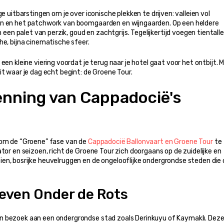
e uitbarstingen om je over iconische plekken te drijven: valleien vol 
an en het patchwork van boomgaarden en wijngaarden. Op een heldere 
 palet van perzik, goud en zachtgrijs. Tegelijkertijd voegen tientalle
he, bijna cinematische sfeer.
en kleine viering voordat je terug naar je hotel gaat voor het ontbijt. Ma
it waar je dag echt begint: de Groene Tour.
enning van Cappadocië's 
 om de “Groene” fase van de 
Cappadocië Ballonvaart en Groene Tour
 te 
tor en seizoen, richt de Groene Tour zich doorgaans op de zuidelijke en 
n, bosrijke heuvelruggen en de ongelooflijke ondergrondse steden die o
even Onder de Rots
n bezoek aan een ondergrondse stad zoals Derinkuyu of Kaymaklı. Deze