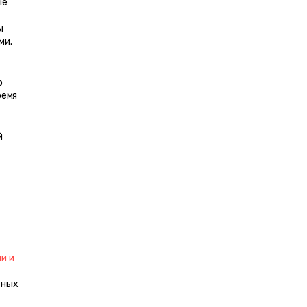
е 
 
ми.
 
емя 
 
 и 
ных 