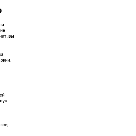
ю
и 
ие 
ат, вы 
а 
кии, 
ей 
вук 
ви, 