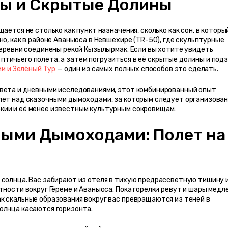
ы и Скрытые Долины
ается не столько как пункт назначения, сколько как сон, в который
о, как в районе Аваныоса в Невшехире (TR-50), где скульптурные 
деревни соединены рекой Кызылырмак. Если вы хотите увидеть 
тичьего полета, а затем погрузиться в её скрытые долины и подз
ии и Зелёный Тур
 — один из самых полных способов это сделать.
вета и дневными исследованиями, этот комбинированный опыт 
лет над сказочными дымоходами, за которым следует организован
кии и её менее известным культурным сокровищам.
ными Дымоходами: Полет на 
 солнца. Вас забирают из отеля в тихую предрассветную тишину и
тности вокруг Гёреме и Аваныоса. Пока горелки ревут и шары медле
к скальные образования вокруг вас превращаются из теней в 
олнца касаются горизонта.