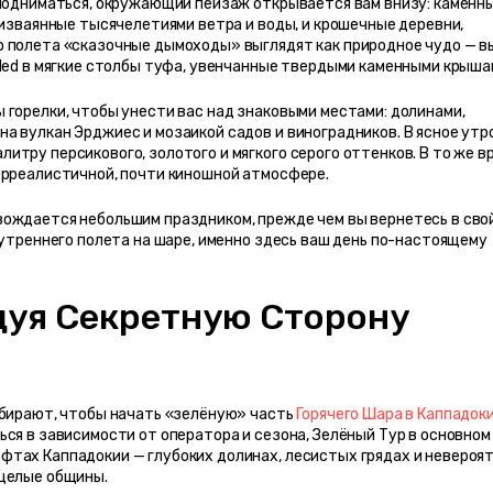
 подниматься, окружающий пейзаж открывается вам внизу: каменны
 изваянные тысячелетиями ветра и воды, и крошечные деревни, 
 полета «сказочные дымоходы» выглядят как природное чудо — вы
oded в мягкие столбы туфа, увенчанные твердыми каменными крыша
горелки, чтобы унести вас над знаковыми местами: долинами, 
 вулкан Эрджиес и мозаикой садов и виноградников. В ясное утро
тру персикового, золотого и мягкого серого оттенков. В то же вр
юрреалистичной, почти киношной атмосфере.
ождается небольшим праздником, прежде чем вы вернетесь в свой
 утреннего полета на шаре, именно здесь ваш день по-настоящему 
дуя Секретную Сторону 
абирают, чтобы начать «зелёную» часть 
Горячего Шара в Каппадокии
ся в зависимости от оператора и сезона, Зелёный Тур в основном 
тах Каппадокии — глубоких долинах, лесистых грядах и невероят
 целые общины.