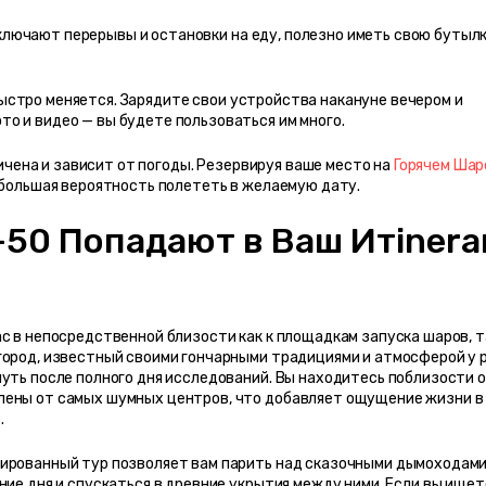
ключают перерывы и остановки на еду, полезно иметь свою бутылку
быстро меняется. Зарядите свои устройства накануне вечером и 
о и видео — вы будете пользоваться им много.
чена и зависит от погоды. Резервируя ваше место на 
Горячем Шаре
т большая вероятность полететь в желаемую дату.
50 Попадают в Ваш Итinerar
с в непосредственной близости как к площадкам запуска шаров, так
город, известный своими гончарными традициями и атмосферой у ре
уть после полного дня исследований. Вы находитесь поблизости о
лены от самых шумных центров, что добавляет ощущение жизни в 
.
ированный тур позволяет вам парить над сказочными дымоходами 
ние дня и спускаться в древние укрытия между ними. Если вы ищете