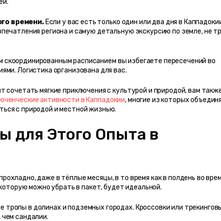
ей.
го времени.
 Если у вас есть только один или два дня в Каппадокии
печатления региона и самую детальную экскурсию по земле, не тр
им скоординированным расписанием вы избегаете пересечений во 
ями. Логистика организована для вас.
 сочетать мягкие приключения с культурой и природой, вам также
юченческие активности в Каппадокии
, многие из которых объедин
ься с природой и местной жизнью.
 для Этого Опытa в 
рохладно, даже в тёплые месяцы, в то время как в полдень во врем
 которую можно убрать в пакет, будет идеальной.
 тропы в долинах и подземных городах. Кроссовки или трекинговы
 чем сандалии.