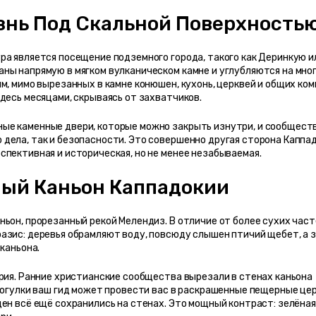
знь Под Скальной Поверхность
ра является посещение подземного города, такого как Деринкую ил
ны напрямую в мягком вулканическом камне и углубляются на мног
м, мимо вырезанных в камне конюшен, кухонь, церквей и общих комн
десь месяцами, скрываясь от захватчиков.
ые каменные двери, которые можно закрыть изнутри, и сообществ
дела, так и безопасности. Это совершенно другая сторона Каппадо
спективная и историческая, но не менее незабываемая.
ый Каньон Каппадокии
ьон, прорезанный рекой Мелендиз. В отличие от более сухих част
азис: деревья обрамляют воду, повсюду слышен птичий щебет, а з
каньона.
рия. Ранние христианские сообщества вырезали в стенах каньона 
рогулки ваш гид может провести вас в раскрашенные пещерные церк
ен всё ещё сохранились на стенах. Это мощный контраст: зелёная 