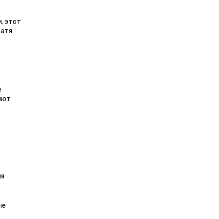
, этот 
атя 
 
яют 
я 
е 