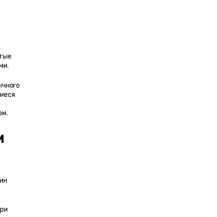
тые 
ми.
чного 
иеся 
ом.
 
ин 
ри 