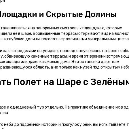
ри.
Площадки и Скрытые Долины
станавливаться на панорамных смотровых площадках, которые 
видели её в шаре. Возвышенные террасы открывают вид на волнис
ы и глубокие долины, полосатые различными минеральными цвета
и за его пределами вы увидите повседневную жизнь на фоне необы
зу, обвивающую каменные террасы, и время от времени встречающ
ак склады или даже как жилые дома. Эти остановки дают вам 
развивающуюся область, а не только как музей под открытым неб
ть Полет на Шаре с Зелёным
аре и однодневный тур отдельно. На практике объединение их в од
ства:
го неба до подземной истории и прогулок у реки, вы испытываете т