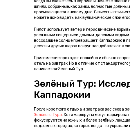
Когда вы окажетесь в корзине и начнёте плавно
шпили, собранные, как замки, волнистые долины,
просыпающиеся к новому дню. С высоты птичьего
можете ясно видеть, как вулканические слои er
Пилот использует ветер и периодические взрывы 
усеянными пещерными домами, далекими видами на
восходящее солнце превращает Каппадокию в пали
десятки других шаров вокруг вас добавляют к с
Приземление проходит спокойно и обычно сопров
отель на завтрак. Но в отличие от стандартного
начинается: Зелёный Тур.
Зелёный Тур: Иссле
Каппадокии
После короткого отдыха и завтрака вас снова з
Зелёного Тура
. Хотя маршруты могут варьировать
фокусируется на южных и более зелёных ландшаф
подземных городах, которые когда-то укрывали