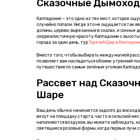
Сказочные Дымоход
Каппадокия — это одно из тех мест, которое ощущ
случайно попали. Нигде это не ощущается так явн
долины, церкви, вырезанные в скалах, и сонные 
сюрреалистичную красоту Каппадокии с высоты п
города за один день, тур 
Горячий Шар в Каппадок
Вместо того, чтобы выбирать между магией расс
позволяет вам насладиться обоими: утренний по
путешествие по самым зелёным уголкам Каппадо
Рассвет над Сказоч
Шаре
Ваш день обычно начинается задолго до восхода
везут на площадку старта, часто в сельской мес
наполняются воздухом, вы можете наблюдать, ка
светящиеся розовые формы, когда первые лучи с