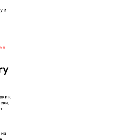
 и 
 в 
y 
 и к 
ки, 
т 
на 
 