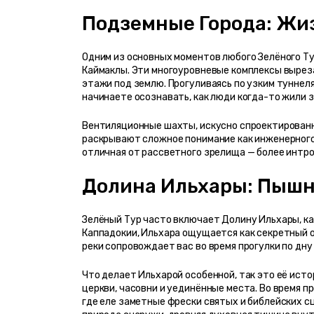
Подземные Городa: Жи
Одним из основных моментов любого Зелёного Ту
Каймаклы. Эти многоуровневые комплексы выреза
этажи под землю. Прогуливаясь по узким туннеля
начинаете осознавать, как люди когда-то жили з
Вентиляционные шахты, искусно спроектированн
раскрывают сложное понимание как инженерного 
отличная от рассветного зрелища — более интро
Долина Ильхары: Пышн
Зелёный Тур часто включает Долину Ильхары, кан
Каппадокии, Ильхара ощущается как секретный о
реки сопровождает вас во время прогулки по дну 
Что делает Ильхарой особенной, так это её исто
церкви, часовни и уединённые места. Во время п
где еле заметные фрески святых и библейских сц