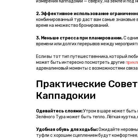
измерения Каппадокии — сверху, на земле и под н
2. Эффективное использование ограниченно
комбинированный тур даст вам самые знаковые в
время на множество бронирований.
3. Меньше стресса при планировании.
 С одн
времени или долгих перерывов между мероприяти
Если вы тот тип путешественника, который любит
может быть интересно посмотреть другие 
прикл
адреналиновый моменты с возможностями связат
Практические Советы
Каппадокии
Одевайтесь слоями:
 Утром в шаре может быть п
Зелёного Тура может быть тепло. Лёгкая куртка,
Удобная обувь для ходьбы:
 Ожидайте неровные
туфли с хорошим сцеплением будут комфортнее,