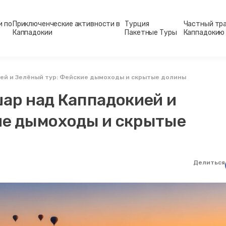
и по
Приключенческие активности в
Турция
Частный тр
Каппадокии
Пакетные Туры
Каппадокию
ией и Зелёный тур: Фейские дымоходы и скрытые долины
шар над Каппадокией и
ие дымоходы и скрытые
Делиться