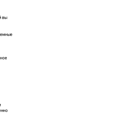
 вы 
емные 
ное 
 
нно 