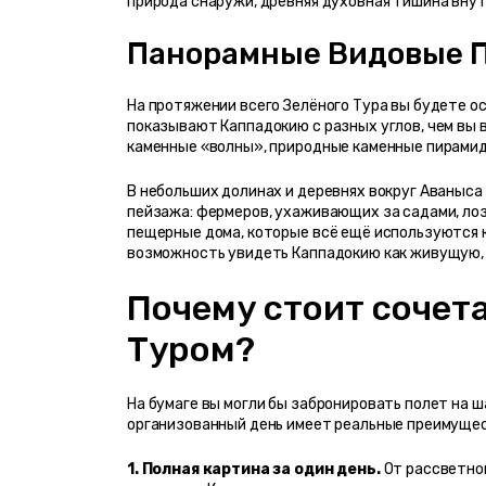
природа снаружи, древняя духовная тишина внут
Панорамные Видовые 
На протяжении всего Зелёного Тура вы будете о
показывают Каппадокию с разных углов, чем вы 
каменные «волны», природные каменные пирамид
В небольших долинах и деревнях вокруг Аваныса 
пейзажа: фермеров, ухаживающих за садами, ло
пещерные дома, которые всё ещё используются к
возможность увидеть Каппадокию как живущую, 
Почему стоит сочета
Туром?
На бумаге вы могли бы забронировать полет на ш
организованный день имеет реальные преимуще
1. Полная картина за один день.
 От рассветно