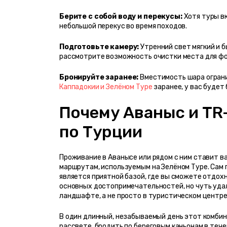
Берите с собой воду и перекусы:
 Хотя туры в
небольшой перекус во время походов.
Подготовьте камеру:
 Утренний свет мягкий и 
рассмотрите возможность очистки места для фот
Бронируйте заранее:
 Вместимость шара ограни
Каппадокии и Зелёном Туре
 заранее, у вас буде
Почему Аваныс и TR-
по Турции
Проживание в Аванысе или рядом с ним ставит ва
маршрутам, используемым на Зелёном Туре. Сам 
является приятной базой, где вы сможете отдохн
основных достопримечательностей, но чуть уда
ландшафте, а не просто в туристическом центре
В один длинный, незабываемый день этот комбин
рассвете, бродить по береговым каньонам в тече