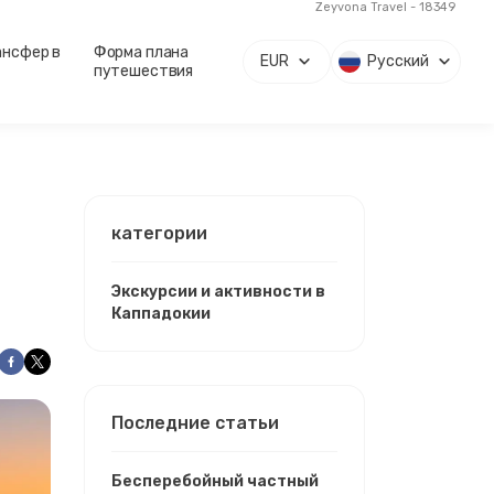
Zeyvona Travel - 18349
ансфер в
Форма плана
EUR
Русский
путешествия
категории
Экскурсии и активности в
Каппадокии
Последние статьи
Бесперебойный частный