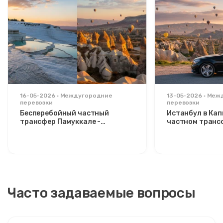
16-05-2026
Междугородние
13-05-2026
Меж
перевозки
перевозки
Бесперебойный частный
Истанбул в Ка
трансфер Памуккале -
частном транс
Каппадокия: комфорт между
расслабляющий
двумя иконами
стильных путе
Часто задаваемые вопросы