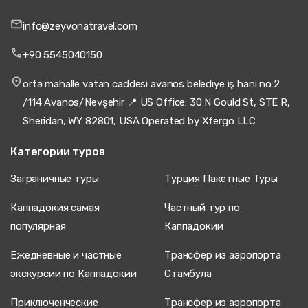
info@zeyvonatravel.com
+90 5545040150
orta mahalle vatan caddesi avanos belediye iş hani no:2
/114 Avanos/Nevşehir 📍 US Office: 30 N Gould St, STE R,
Sheridan, WY 82801, USA Operated by Xfergo LLC
Категории туров
Заграничные туры
Турция Пакетные Туры
Каппадокия самая
Частный тур по
популярная
Каппадокии
Ежедневные и частные
Трансфер из аэропорта
экскурсии по Каппадокии
Стамбула
Приключенческие
Трансфер из аэропорта