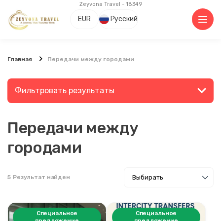
Zeyvona Travel - 18349
EUR
Русский
Главная
Передачи между городами
Фильтровать результаты
Передачи между
Найдите место или мероприятие
городами
5
Результат найден
Поиск
Специальное
Специальное
предложение
предложение