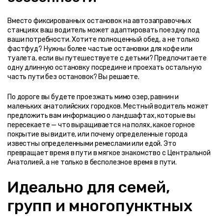
Вместо фиксированных остановок на автозаправочных 
станциях ваш водитель может адаптировать поездку под 
ваши потребности. Хотите полноценный обед, а не только 
фастфуд? Нужны более частые остановки для кофе или 
туалета, если вы путешествуете с детьми? Предпочитаете 
одну длинную остановку посредине и проехать остальную 
часть пути без остановок? Вы решаете.
По дороге вы будете проезжать мимо озер, равнин и 
маленьких анатолийских городков. Местный водитель может 
предложить вам информацию о ландшафтах, которые вы 
пересекаете — что выращивается на полях, какое горное 
покрытие вы видите, или почему определенные города 
известны определенными ремеслами или едой. Это 
превращает время в пути в мягкое знакомство с Центральной 
Анатолией, а не только в бесполезное время в пути.
Идеально для семей, 
групп и многопунктных 