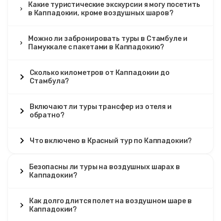
Какие туристические экскурсии я могу посетить
в Каппадокии, кроме воздушных шаров?
Можно ли забронировать туры в Стамбуле и
Памуккале с пакетами в Каппадокию?
Сколько километров от Каппадокии до
Стамбула?
Включают ли туры трансфер из отеля и
обратно?
Что включено в Красный тур по Каппадокии?
Безопасны ли туры на воздушных шарах в
Каппадокии?
Как долго длится полет на воздушном шаре в
Каппадокии?