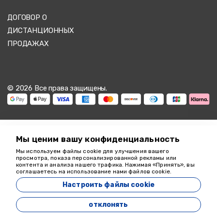
ДОГОВОР О
ДИСТАНЦИОННЫХ
ПРОДАЖАХ
© 2026 Все права защищены.
Мы ценим вашу конфиденциальность
Мы используем файлы cookie для улучшения вашего
Мы здесь, чтобы
просмотра, показа персонализированной рекламы или
контента и анализа нашего трафика. Нажимая «Принять», вы
помочь
соглашаетесь на использование нами файлов cookie.
18349
Настроить файлы cookie
Zeyvona Travel - 18349
отклонять
Разработан