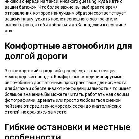
никакой очереди на такси, никакого guessing, куда идти с 
вашим багажом. Что более важно, вы выбираете время 
отправления, которое наилучшим образом соответствует 
вашему плану: уехать после неспешного завтрака или 
выехать рано, чтобы добраться до Каппадокии к середине 
дня.
Комфортные автомобили для 
долгой дороги
Это не короткий городской трансфер; это настоящая 
межгородская поездка. Комфортные, кондиционируемые 
автомобили с достаточным пространством для ног, места 
для багажа и обеспечивают конфиденциальность, что имеет 
большое значение. Вы можете читать, работать над своими 
фотографиями, дремать или просто любоваться сменой 
пейзажа от средиземноморских сосен до анатолийских 
степей, не сражаясь за место.
Гибкие остановки и местные 
особенности