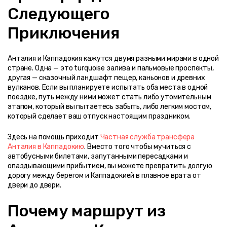
Следующего 
Приключения
Анталия и Каппадокия кажутся двумя разными мирами в одной 
стране. Одна — это turquoise залива и пальмовые проспекты, 
другая — сказочный ландшафт пещер, каньонов и древних 
вулканов. Если вы планируете испытать оба места в одной 
поездке, путь между ними может стать либо утомительным 
этапом, который вы пытаетесь забыть, либо легким мостом, 
который сделает ваш отпуск настоящим праздником.
Здесь на помощь приходит 
Частная служба трансфера 
Анталия в Каппадокию
. Вместо того чтобы мучиться с 
автобусными билетами, запутанными пересадками и 
опаздывающими прибытием, вы можете превратить долгую 
дорогу между берегом и Каппадокией в плавное врата от 
двери до двери.
Почему маршрут из 