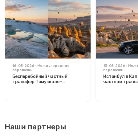
16-05-2026
Междугородние
13-05-2026
Меж
перевозки
перевозки
Бесперебойный частный
Истанбул в Ка
трансфер Памуккале -
частном транс
Каппадокия: комфорт между
расслабляющий
двумя иконами
стильных путе
Наши партнеры