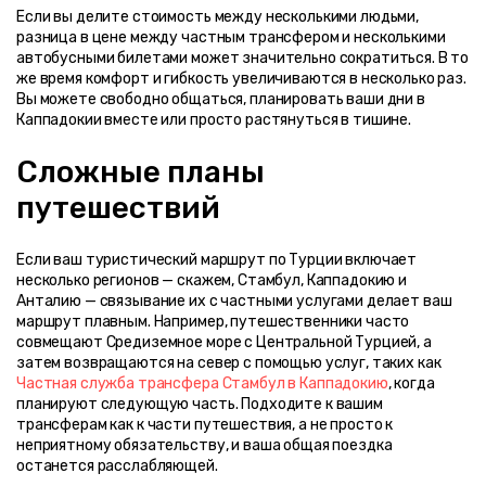
Если вы делите стоимость между несколькими людьми, 
разница в цене между частным трансфером и несколькими 
автобусными билетами может значительно сократиться. В то 
же время комфорт и гибкость увеличиваются в несколько раз. 
Вы можете свободно общаться, планировать ваши дни в 
Каппадокии вместе или просто растянуться в тишине.
Сложные планы 
путешествий
Если ваш туристический маршрут по Турции включает 
несколько регионов — скажем, Стамбул, Каппадокию и 
Анталию — связывание их с частными услугами делает ваш 
маршрут плавным. Например, путешественники часто 
совмещают Средиземное море с Центральной Турцией, а 
затем возвращаются на север с помощью услуг, таких как 
Частная служба трансфера Стамбул в Каппадокию
, когда 
планируют следующую часть. Подходите к вашим 
трансферам как к части путешествия, а не просто к 
неприятному обязательству, и ваша общая поездка 
останется расслабляющей.