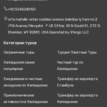
+90 5545040150
orta mahalle vatan caddesi avanos belediye iş hani no:2
/114 Avanos/Nevşehir 📍 US Office: 30 N Gould St, STE R,
Sheridan, WY 82801, USA Operated by Xfergo LLC
Категории туров
Заграничные туры
Турция Пакетные Туры
Каппадокия самая
Частный тур по
популярная
Каппадокии
Ежедневные и частные
Трансфер из аэропорта
экскурсии по Каппадокии
Стамбула
Приключенческие
Трансфер из аэропорта
активности в Каппадокии
Каппадокии