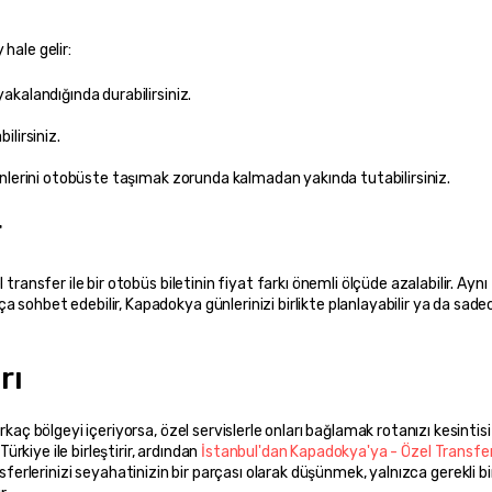
hale gelir:
rünlerini otobüste taşımak zorunda kalmadan yakında tutabilirsiniz.
r
transfer ile bir otobüs biletinin fiyat farkı önemli ölçüde azalabilir. Aynı 
sohbet edebilir, Kapadokya günlerinizi birlikte planlayabilir ya da sadec
rı
kaç bölgeyi içeriyorsa, özel servislerle onları bağlamak rotanızı kesintisi
ürkiye ile birleştirir, ardından 
İstanbul'dan Kapadokya'ya - Özel Transfer
nsferlerinizi seyahatinizin bir parçası olarak düşünmek, yalnızca gerekli bir