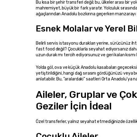
Bu kısa bir şehir transferi değil; bu, ülkeler arası bir y
mahremiyet, büyük bir fark yaratır. Yolculuk sırasında 
ağaçlarından Anadolu bozkırına geçerken manzarayı izl
Esnek Molalar ve Yerel Bi
Belirli servis istasyonu durakları yerine, sürücünüz ih
fast food değil? Çocuklarla seyahat ediyorsanız daha
uzun durak mı tercih ediyorsunuz ve geri kalan kısmı h
Yolda göl, ova ve küçük Anadolu kasabaları geçeceksini
yetiştirildiğini, hangi dağ sırasını gördüğünüzü veya be
anlatabilir. Bu, "aralardaki" saatleri Orta Anadolu'ya 
Aileler, Gruplar ve Çok
Geziler İçin İdeal
Özel transferler, yalnız seyahat etmediğinizde özellikl
Çocuklu Aileler