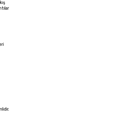
ış 
ılar 
ri 
idir. 