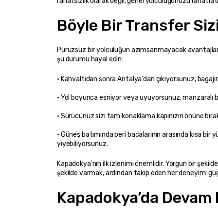
rahatsızlık olarak değil, genel yolculuğunuzu rahatlatı
Böyle Bir Transfer Siz
Pürüzsüz bir yolculuğun azımsanmayacak avantajlarınd
şu durumu hayal edin:
• Güneş batımında peri bacalarının arasında kısa bir
yiyebiliyorsunuz.
Kapadokya’nın ilk izlenimi önemlidir. Yorgun bir şekilde
şekilde varmak, ardından takip eden her deneyimi güçl
Kapadokya’da Devam E