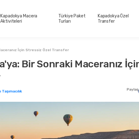
Kapadokya Macera
Türkiye Paket
Kapadokya Özel
Aktiviteleri
Turları
Transfer
aceranız İçin Stressiz Özel Transfer
'ya: Bir Sonraki Maceranız İçi
r
Paylaş
ı Taşımacılık