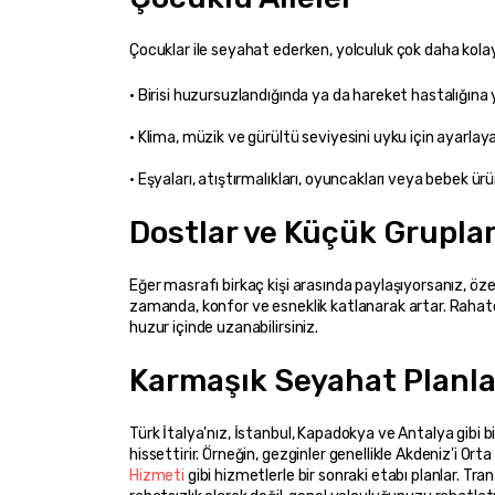
Çocuklar ile seyahat ederken, yolculuk çok daha kolay 
• Eşyaları, atıştırmalıkları, oyuncakları veya bebek ü
Dostlar ve Küçük Grupla
Eğer masrafı birkaç kişi arasında paylaşıyorsanız, özel 
zamanda, konfor ve esneklik katlanarak artar. Rahatça 
huzur içinde uzanabilirsiniz.
Karmaşık Seyahat Planla
Türk İtalya'nız, İstanbul, Kapadokya ve Antalya gibi bir
hissettirir. Örneğin, gezginler genellikle Akdeniz'i Orta T
Hizmeti
 gibi hizmetlerle bir sonraki etabı planlar. Tra