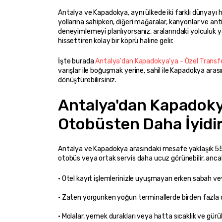
Antalya ve Kapadokya, aynı ülkede iki farklı dünyayı hi
yollarına sahipken, diğeri mağaralar, kanyonlar ve ant
deneyimlemeyi planlıyorsanız, aralarındaki yolculuk ya u
hissettiren kolay bir köprü haline gelir.
İşte burada 
Antalya'dan Kapadokya'ya - Özel Transf
varışlar ile boğuşmak yerine, sahil ile Kapadokya ara
dönüştürebilirsiniz.
Antalya'dan Kapadokya
Otobüsten Daha İyidi
Antalya ve Kapadokya arasındaki mesafe yaklaşık 550-
otobüs veya ortak servis daha ucuz görünebilir, ancak gi