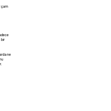
z çam 
adece 
bir 
arda ne 
nu 
r.