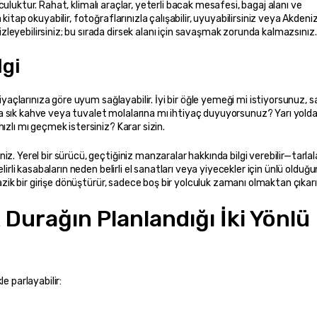
olculuktur. Rahat, klimalı araçlar, yeterli bacak mesafesi, bagaj alanı ve 
kitap okuyabilir, fotoğraflarınızla çalışabilir, uyuyabilirsiniz veya Akdeni
eyebilirsiniz; bu sırada dirsek alanı için savaşmak zorunda kalmazsınız.
lgi
tiyaçlarınıza göre uyum sağlayabilir. İyi bir öğle yemeği mi istiyorsunuz, s
 sık kahve veya tuvalet molalarına mı ihtiyaç duyuyorsunuz? Yarı yolda 
ızlı mı geçmek istersiniz? Karar sizin.
z. Yerel bir sürücü, geçtiğiniz manzaralar hakkında bilgi verebilir—tarlal
lirli kasabaların neden belirli el sanatları veya yiyecekler için ünlü olduğu
nazik bir girişe dönüştürür, sadece boş bir yolculuk zamanı olmaktan çıkarı
 Durağın Planlandığı İki Yönlü 
e parlayabilir: