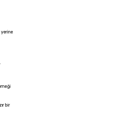
yerine 
emeği 
r bir 