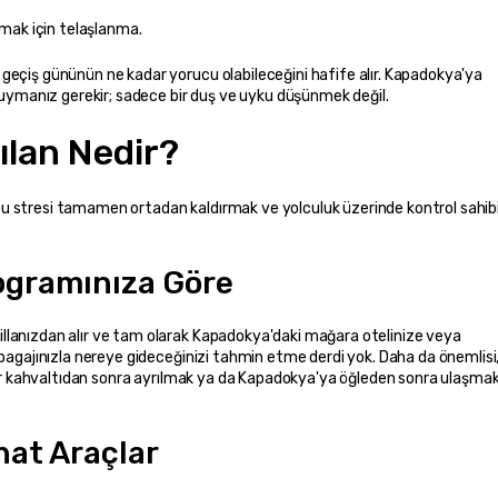
lmak için telaşlanma.
geçiş gününün ne kadar yorucu olabileceğini hafife alır. Kapadokya'ya 
 duymanız gerekir; sadece bir duş ve uyku düşünmek değil.
Kılan Nedir?
bu stresi tamamen ortadan kaldırmak ve yolculuk üzerinde kontrol sahibi
rogramınıza Göre
llanızdan alır ve tam olarak Kapadokya'daki mağara otelinize veya 
 bagajınızla nereye gideceğinizi tahmin etme derdi yok. Daha da önemlisi,
 bir kahvaltıdan sonra ayrılmak ya da Kapadokya'ya öğleden sonra ulaşmak 
hat Araçlar