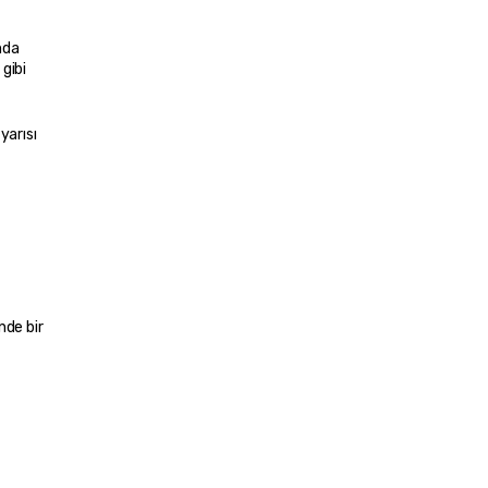
da 
gibi 
arısı 
de bir 