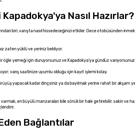
r.
i Kapadokya'ya Nasıl Hazırlar?
an biri, varışta nasıl hissedeceğinizi etkiler. Gece otobüsünden inmek 
 yürüyüş yapacak kadar dinçsiniz ya da bayılmak yerine rahat bir akşam y
 varmak, en büyülü manzaraları bile sönük bir hale getirebilir; sakin ve hazı
endirir.
den Bağlantılar