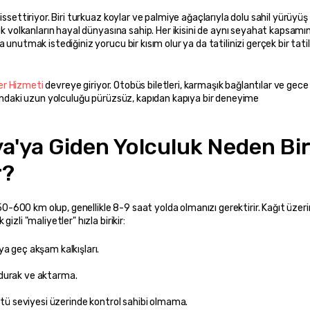
ssettiriyor. Biri turkuaz koylar ve palmiye ağaçlarıyla dolu sahil yürüyüş 
ik volkanların hayal dünyasına sahip. Her ikisini de aynı seyahat kapsamın
nutmak istediğiniz yorucu bir kısım olur ya da tatilinizi gerçek bir tatil 
er Hizmeti
 devreye giriyor. Otobüs biletleri, karmaşık bağlantılar ve gece y
sındaki uzun yolculuğu pürüzsüz, kapıdan kapıya bir deneyime 
'ya Giden Yolculuk Neden Bir 
r?
600 km olup, genellikle 8-9 saat yolda olmanızı gerektirir. Kağıt üzerin
zli "maliyetler" hızla birikir: