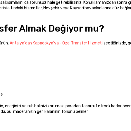
 kısımlarını da sorunsuz hale getirebilirsiniz. Konaklamanızdan sonra çık
risi altındaki hizmetler, Nevşehir veya Kayseri havaalanlarına düz bağlant
nsfer Almak Değiyor mu?
ünün. 
Antalya'dan Kapadokya'ya - Özel Transfer Hizmeti
 seçtiğinizde, ge
iş.
r için, enerjinizi ve ruh halinizi korumak, paradan tasarruf etmek kadar öneml
a, bu, maceranızın geri kalanının tonunu belirler.