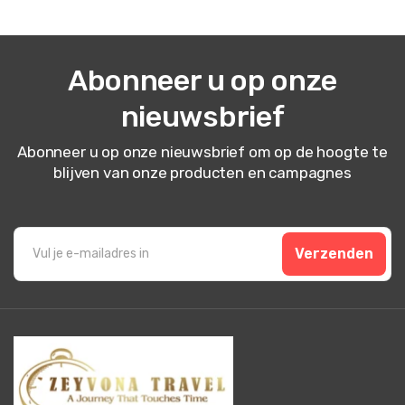
Abonneer u op onze
17 juli 2025
Nerea López
nieuwsbrief
NL
Cappadocië Fotoshoot Tour – Zonsopgang &
Heißluftballonnen
Abonneer u op onze nieuwsbrief om op de hoogte te
Mooie foto's, magische zonsopgang.
blijven van onze producten en campagnes
7 juli 2025
Verzenden
Aysel Guliyeva
AG
Cappadocië Fotoshoot Tour – Zonsopgang &
Heißluftballonnen
'Genoten van de fotosessie, geweldige herinneringen.'