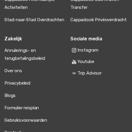
Cappadocië Fotoshoot Tour – Zonsopgang &
Heißluftballonnen
Activiteiten
Transfer
Te druk, foto's niet speciaal genoeg.
Stad-naar-Stad Overdrachten
Cappadocië Privéoverdracht
Zakelijk
Sociale media
15 juni 2025
Sahar Al-Mutairi
Instagram
Annulerings- en
SA
Cappadocië Fotoshoot Tour – Zonsopgang &
terugbetalingsbeleid
Youtube
Heißluftballonnen
Over ons
Geweldig, maar het weer is te warm.
Trip Advisor
Privacybeleid
Blogs
12 juni 2025
Noelle Dupuis
Formulier reisplan
ND
Cappadocië Fotoshoot Tour – Zonsopgang &
Heißluftballonnen
Gebruiksvoorwaarden
Prachtig, echt droomfoto's.