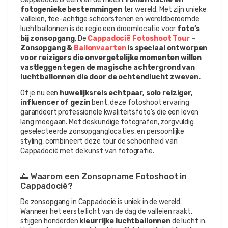
fotogenieke bestemmingen
 ter wereld. Met zijn unieke 
valleien, fee-achtige schoorstenen en wereldberoemde 
luchtballonnen is de regio een droomlocatie voor 
foto’s 
bij zonsopgang
. De 
Cappadocië Fotoshoot Tour
 – 
Zonsopgang & 
Ballonvaarten
 is speciaal ontworpen 
voor reizigers die onvergetelijke momenten willen 
vastleggen tegen de magische achtergrond van 
luchtballonnen die door de ochtendlucht zweven.
Of je nu een 
huwelijksreis echtpaar, solo reiziger, 
influencer of gezin
 bent, deze fotoshoot ervaring 
garandeert professionele kwaliteitsfoto's die een leven 
lang meegaan. Met deskundige fotografen, zorgvuldig 
geselecteerde zonsopganglocaties, en persoonlijke 
styling, combineert deze tour de schoonheid van 
Cappadocië met de kunst van fotografie.
🌅 Waarom een Zonsopname Fotoshoot in 
Cappadocië?
De zonsopgang in Cappadocië is uniek in de wereld. 
Wanneer het eerste licht van de dag de valleien raakt, 
stijgen honderden 
kleurrijke luchtballonnen
 de lucht in. 