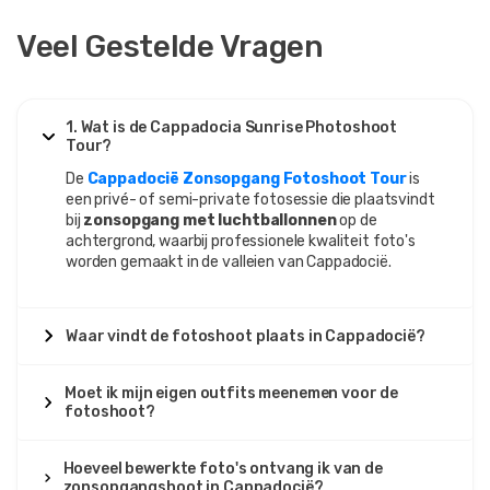
18 augustus 2025
Veel Gestelde Vragen
Gianna Romano
GR
Cappadocië Fotoshoot Tour – Zonsopgang &
Heißluftballonnen
1. Wat is de Cappadocia Sunrise Photoshoot
Mooie fotoshoot, maar een beetje duur.
Tour?
De
Cappadocië Zonsopgang Fotoshoot Tour
is
een privé- of semi-private fotosessie die plaatsvindt
bij
zonsopgang met luchtballonnen
op de
10 augustus 2025
achtergrond, waarbij professionele kwaliteit foto's
Imani Ncube
worden gemaakt in de valleien van Cappadocië.
IN
Cappadocië Fotoshoot Tour – Zonsopgang &
Heißluftballonnen
Waar vindt de fotoshoot plaats in Cappadocië?
Helemaal geweldig, de beste foto's ooit.
Moet ik mijn eigen outfits meenemen voor de
fotoshoot?
7 augustus 2025
Katarina Popović
Hoeveel bewerkte foto's ontvang ik van de
KP
zonsopgangshoot in Cappadocië?