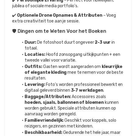
✔️ 
Persoonlijke Ervaring
 – Perfect voor huwelijken, 
jubilea of sociale media portfolio's.
✔️ 
Optionele Drone Opnames & Attributen
 – Voeg 
extra creativiteit toe aan je sessie.
🛡️ Dingen om te Weten Voor het Boeken
Duur:
 De fotoshoot duurt ongeveer 
2-3 uur
 in 
totaal.
Locaties:
 Hoofd zonsopgang uitkijkpunten + een 
tweede vallei voor variatie.
Outfits:
 Gasten wordt aangeraden om 
kleurrijke 
of elegante kleding
 mee te nemen voor de beste 
resultaten.
Levering:
 Foto's worden professioneel bewerkt en 
digitaal geleverd binnen 
3-7 werkdagen
.
Baggage/Attributen:
 Accessoires zoals 
hoeden, sjaals, ballonnen of bloemen
 kunnen 
worden gebruikt. Speciale attributen kunnen op 
aanvraag worden geregeld.
Familievriendelijk:
 Geschikt voor koppels, solo 
reizigers, en gezinnen met kinderen.
Beschikbaarheid:
 Gedurende het hele jaar, maar 