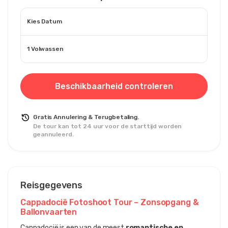
Kies Datum
1 Volwassen
Beschikbaarheid controleren
Gratis Annulering & Terugbetaling.
De tour kan tot 24 uur voor de starttijd worden
geannuleerd.
Reisgegevens
Cappadocië Fotoshoot Tour – Zonsopgang & 
Ballonvaarten
Cappadocië is een van de meest 
romantische en 