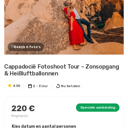
Bekijk 6 foto's
Cappadocië Fotoshoot Tour – Zonsopgang
& Heißluftballonnen
4.55
2 - 3 Uur
Nu betalen
220 €
Speciale aanbieding
Beginprijs
Kies datum en aantal personen