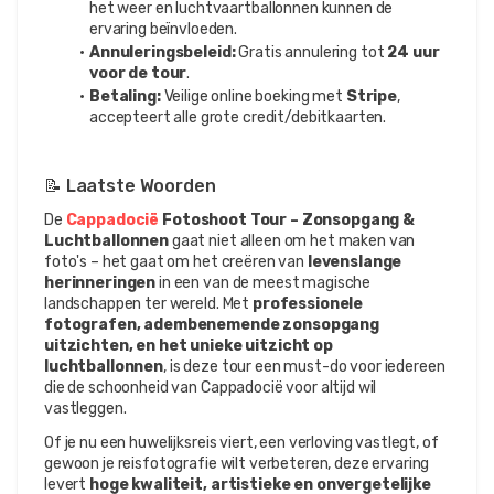
het weer en luchtvaartballonnen kunnen de 
ervaring beïnvloeden.
Annuleringsbeleid:
 Gratis annulering tot 
24 uur 
voor de tour
.
Betaling:
 Veilige online boeking met 
Stripe
, 
accepteert alle grote credit/debitkaarten.
📝 Laatste Woorden
De 
Cappadocië
 Fotoshoot Tour – Zonsopgang & 
Luchtballonnen
 gaat niet alleen om het maken van 
foto's – het gaat om het creëren van 
levenslange 
herinneringen
 in een van de meest magische 
landschappen ter wereld. Met 
professionele 
fotografen, adembenemende zonsopgang 
uitzichten, en het unieke uitzicht op 
luchtballonnen
, is deze tour een must-do voor iedereen 
die de schoonheid van Cappadocië voor altijd wil 
vastleggen.
Of je nu een huwelijksreis viert, een verloving vastlegt, of 
gewoon je reisfotografie wilt verbeteren, deze ervaring 
levert 
hoge kwaliteit, artistieke en onvergetelijke 