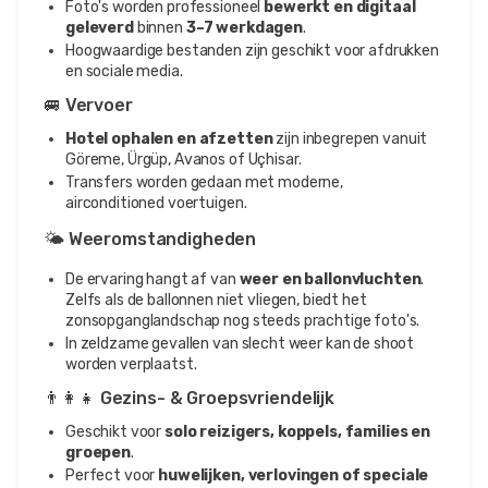
Foto's worden professioneel
bewerkt en digitaal
geleverd
binnen
3–7 werkdagen
.
Hoogwaardige bestanden zijn geschikt voor afdrukken
en sociale media.
🚐 Vervoer
Hotel ophalen en afzetten
zijn inbegrepen vanuit
Göreme, Ürgüp, Avanos of Uçhisar.
Transfers worden gedaan met moderne,
airconditioned voertuigen.
🌤️ Weeromstandigheden
De ervaring hangt af van
weer en ballonvluchten
.
Zelfs als de ballonnen niet vliegen, biedt het
zonsopganglandschap nog steeds prachtige foto's.
In zeldzame gevallen van slecht weer kan de shoot
worden verplaatst.
👨‍👩‍👧 Gezins- & Groepsvriendelijk
Geschikt voor
solo reizigers, koppels, families en
groepen
.
Perfect voor
huwelijken, verlovingen of speciale