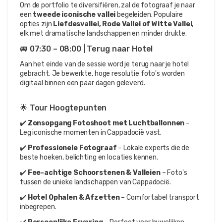
Om de portfolio te diversifiëren, zal de fotograaf je naar 
een 
tweede iconische vallei
 begeleiden. Populaire 
opties zijn 
Liefdesvallei, Rode Vallei of Witte Vallei
, 
elk met dramatische landschappen en minder drukte.
🚐 07:30 – 08:00 | Terug naar Hotel
Aan het einde van de sessie word je terug naar je hotel 
gebracht. Je bewerkte, hoge resolutie foto's worden 
digitaal binnen een paar dagen geleverd.
🌟 Tour Hoogtepunten
✔️ 
Zonsopgang Fotoshoot met Luchtballonnen
 – 
Leg iconische momenten in Cappadocië vast.
✔️ 
Professionele Fotograaf
 – Lokale experts die de 
beste hoeken, belichting en locaties kennen.
✔️ 
Fee-achtige Schoorstenen & Valleien
 – Foto's 
tussen de unieke landschappen van Cappadocië.
✔️ 
Hotel Ophalen & Afzetten
 – Comfortabel transport 
inbegrepen.