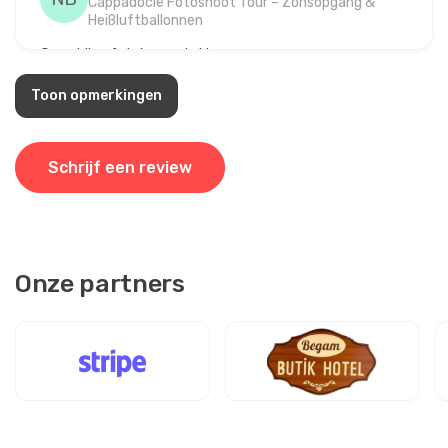
Cappadocië Fotoshoot Tour – Zonsopgang &
Heißluftballonnen
Geweldige foto's, mooie kleuren.
Toon opmerkingen
2 september 2025
Schrijf een review
Agata Zając
AZ
Cappadocië Fotoshoot Tour – Zonsopgang &
Heißluftballonnen
Foto's mooi maar koude ochtend.
Onze partners
31 augustus 2025
Milena Petrova
MP
Cappadocië Fotoshoot Tour – Zonsopgang &
Heißluftballonnen
Heb mijn album geweldig gevonden, bedankt team.