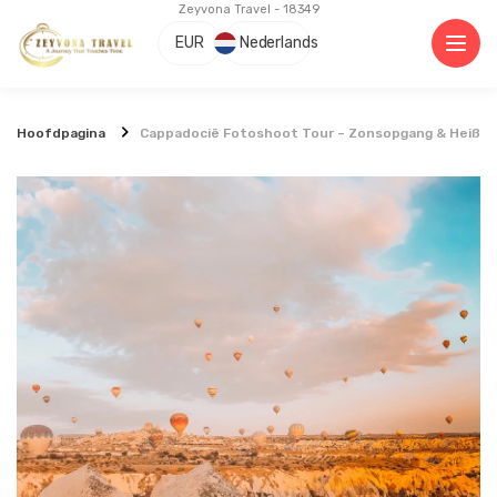
Zeyvona Travel - 18349
×
AI-assistent
✦
EUR
Nederlands
Hoofdpagina
Cappadocië Fotoshoot Tour – Zonsopgang & Heißlu