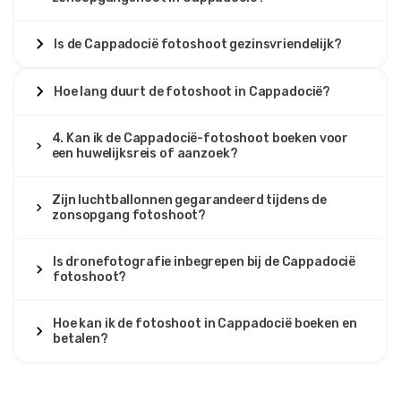
Cappadocië Fotoshoot Tour – Zonsopgang &
Heißluftballonnen
Is de Cappadocië fotoshoot gezinsvriendelijk?
Foto's gemiddeld, verwachtte meer bewerkingen.
Hoe lang duurt de fotoshoot in Cappadocië?
2 augustus 2025
4. Kan ik de Cappadocië-fotoshoot boeken voor
Dalia Hassan
een huwelijksreis of aanzoek?
DH
Cappadocië Fotoshoot Tour – Zonsopgang &
Heißluftballonnen
Zijn luchtballonnen gegarandeerd tijdens de
zonsopgang fotoshoot?
Geweldig team, prachtige foto's.
Is dronefotografie inbegrepen bij de Cappadocië
fotoshoot?
25 juli 2025
Anya Novak
Hoe kan ik de fotoshoot in Cappadocië boeken en
betalen?
AN
Cappadocië Fotoshoot Tour – Zonsopgang &
Heißluftballonnen
Mooi maar te veel toeristen op de achtergrond.