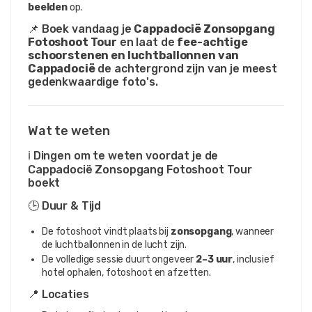
beelden
 op.
📌 Boek vandaag je 
Cappadocië Zonsopgang 
Fotoshoot Tour
 en laat de 
fee-achtige 
schoorstenen en luchtballonnen van 
Cappadocië
 de achtergrond zijn van je meest 
gedenkwaardige foto's.
Wat te weten
ℹ️ Dingen om te weten voordat je de
Cappadocië Zonsopgang Fotoshoot Tour
boekt
🕒 Duur & Tijd
De fotoshoot vindt plaats bij
zonsopgang
, wanneer
de luchtballonnen in de lucht zijn.
De volledige sessie duurt ongeveer
2–3 uur
, inclusief
hotel ophalen, fotoshoot en afzetten.
📍 Locaties