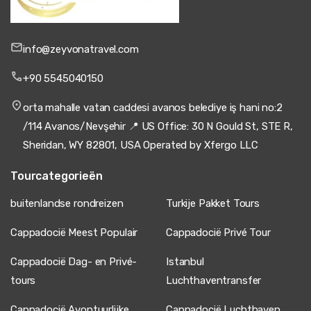
3 juli 2025
Helena Silva
HS
Cappadocië Fotoshoot Tour – Zonsopgang &
info@zeyvonatravel.com
Heißluftballonnen
+90 5545040150
Goede repetitie, ik vond het alleen kort.
orta mahalle vatan caddesi avanos belediye iş hani no:2
/114 Avanos/Nevşehir 📍 US Office: 30 N Gould St, STE R,
Sheridan, WY 82801, USA Operated by Xfergo LLC
29 juni 2025
Bianca Moreau
BM
Tourcategorieën
Cappadocië Fotoshoot Tour – Zonsopgang &
Heißluftballonnen
buitenlandse rondreizen
Turkije Pakket Tours
Perfect! Fotograaf zeer getalenteerd.
Cappadocië Meest Populair
Cappadocië Privé Tour
Cappadocië Dag- en Privé-
Istanbul
tours
Luchthaventransfer
18 juni 2025
Diana Pop
DP
Cappadocië Avontuurlijke
Cappadocië Luchthaven