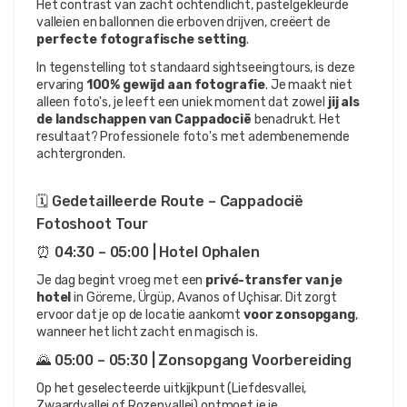
Het contrast van zacht ochtendlicht, pastelgekleurde 
valleien en ballonnen die erboven drijven, creëert de 
perfecte fotografische setting
.
In tegenstelling tot standaard sightseeingtours, is deze 
ervaring 
100% gewijd aan fotografie
. Je maakt niet 
alleen foto's, je leeft een uniek moment dat zowel 
jij als 
de landschappen van Cappadocië
 benadrukt. Het 
resultaat? Professionele foto's met adembenemende 
achtergronden.
🗓️ Gedetailleerde Route – Cappadocië 
Fotoshoot Tour
⏰ 04:30 – 05:00 | Hotel Ophalen
Je dag begint vroeg met een 
privé-transfer van je 
hotel
 in Göreme, Ürgüp, Avanos of Uçhisar. Dit zorgt 
ervoor dat je op de locatie aankomt 
voor zonsopgang
, 
wanneer het licht zacht en magisch is.
🌄 05:00 – 05:30 | Zonsopgang Voorbereiding
Op het geselecteerde uitkijkpunt (Liefdesvallei, 
Zwaardvallei of Rozenvallei) ontmoet je je 