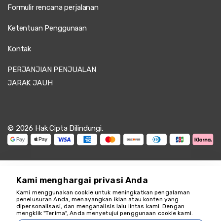
Formulir rencana perjalanan
Mengagumkan, benar-benar foto yang memukau.
Ketentuan Penggunaan
Kontak
4 Juni 2025
Gabriela Costa
PERJANJIAN PENJUALAN
GC
Tur Pemotretan Cappadocia – Matahari Terbit &
JARAK JAUH
Balon Udara Panas
Sesi yang sangat baik, sangat senang dengan hasilnya.
© 2026 Hak Cipta Dilindungi.
31 Mei 2025
Derya Yılmaz
DY
Tur Pemotretan Cappadocia – Matahari Terbit &
Kami menghargai privasi Anda
Balon Udara Panas
Kami menggunakan cookie untuk meningkatkan pengalaman
Foto-fotonya bagus tetapi agak ramai.
penelusuran Anda, menayangkan iklan atau konten yang
dipersonalisasi, dan menganalisis lalu lintas kami. Dengan
Kami siap membantu
mengklik "Terima", Anda menyetujui penggunaan cookie kami.
18349