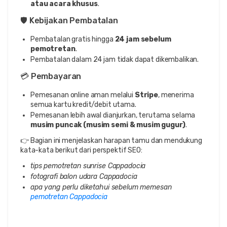
atau acara khusus
.
🛡️ Kebijakan Pembatalan
Pembatalan gratis hingga
24 jam sebelum
pemotretan
.
Pembatalan dalam 24 jam tidak dapat dikembalikan.
💳 Pembayaran
Pemesanan online aman melalui
Stripe
, menerima
semua kartu kredit/debit utama.
Pemesanan lebih awal dianjurkan, terutama selama
musim puncak (musim semi & musim gugur)
.
👉 Bagian ini menjelaskan harapan tamu dan mendukung
kata-kata berikut dari perspektif SEO:
tips pemotretan sunrise Cappadocia
fotografi balon udara Cappadocia
apa yang perlu diketahui sebelum memesan
pemotretan Cappadocia