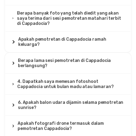
Katarina Popović
KP
Tur Pemotretan Cappadocia – Matahari Terbit &
Berapa banyak foto yang telah diedit yang akan
Balon Udara Panas
saya terima dari sesi pemotretan matahari terbit
di Cappadocia?
Foto rata-rata, mengharapkan lebih banyak editan.
Apakah pemotretan di Cappadocia ramah
keluarga?
2 Agustus 2025
Dalia Hassan
Berapa lama sesi pemotretan di Cappadocia
DH
berlangsung?
Tur Pemotretan Cappadocia – Matahari Terbit &
Balon Udara Panas
4. Dapatkah saya memesan fotoshoot
Tim yang hebat, gambar yang indah.
Cappadocia untuk bulan madu atau lamaran?
6. Apakah balon udara dijamin selama pemotretan
sunrise?
25 Juli 2025
Anya Novak
Apakah fotografi drone termasuk dalam
AN
Tur Pemotretan Cappadocia – Matahari Terbit &
pemotretan Cappadocia?
Balon Udara Panas