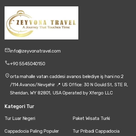
3 Juli 2025
Helena Silva
HS
Tur Pemotretan Cappadocia – Matahari Terbit &
Balon Udara Panas
Latihan yang bagus, tapi saya rasa terlalu singkat.
info@zeyvonatravel.com
+90 5545040150
29 Juni 2025
orta mahalle vatan caddesi avanos belediye iş hani no:2
Bianca Moreau
/114 Avanos/Nevşehir 📍 US Office: 30 N Gould St, STE R,
BM
Tur Pemotretan Cappadocia – Matahari Terbit &
Balon Udara Panas
Sheridan, WY 82801, USA Operated by Xfergo LLC
Sempurna! Fotografer sangat berbakat.
Kategori Tur
Tur Luar Negeri
Paket Wisata Turki
Cappadocia Paling Populer
Tur Pribadi Cappadocia
18 Juni 2025