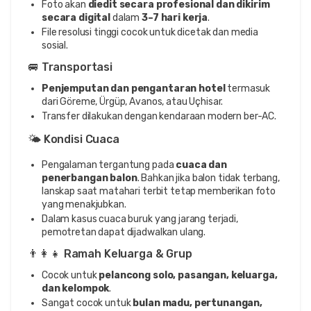
Foto akan
diedit secara profesional dan dikirim
secara digital
dalam
3–7 hari kerja
.
File resolusi tinggi cocok untuk dicetak dan media
sosial.
🚐 Transportasi
Penjemputan dan pengantaran hotel
termasuk
dari Göreme, Ürgüp, Avanos, atau Uçhisar.
Transfer dilakukan dengan kendaraan modern ber-AC.
🌤️ Kondisi Cuaca
Pengalaman tergantung pada
cuaca dan
penerbangan balon
. Bahkan jika balon tidak terbang,
lanskap saat matahari terbit tetap memberikan foto
yang menakjubkan.
Dalam kasus cuaca buruk yang jarang terjadi,
pemotretan dapat dijadwalkan ulang.
👨‍👩‍👧 Ramah Keluarga & Grup
Cocok untuk
pelancong solo, pasangan, keluarga,
dan kelompok
.
Sangat cocok untuk
bulan madu, pertunangan,