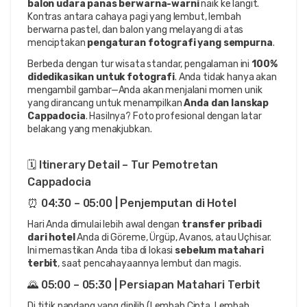
balon udara panas berwarna-warni
 naik ke langit. 
Kontras antara cahaya pagi yang lembut, lembah 
berwarna pastel, dan balon yang melayang di atas 
menciptakan 
pengaturan fotografi yang sempurna
.
Berbeda dengan tur wisata standar, pengalaman ini 
100% 
didedikasikan untuk fotografi
. Anda tidak hanya akan 
mengambil gambar—Anda akan menjalani momen unik 
yang dirancang untuk menampilkan 
Anda dan lanskap 
Cappadocia
. Hasilnya? Foto profesional dengan latar 
belakang yang menakjubkan.
🗓️ Itinerary Detail – Tur Pemotretan 
Cappadocia
⏰ 04:30 – 05:00 | Penjemputan di Hotel
Hari Anda dimulai lebih awal dengan 
transfer pribadi 
dari hotel
 Anda di Göreme, Ürgüp, Avanos, atau Uçhisar. 
Ini memastikan Anda tiba di lokasi 
sebelum matahari 
terbit
, saat pencahayaannya lembut dan magis.
🌄 05:00 – 05:30 | Persiapan Matahari Terbit
Di titik pandang yang dipilih (Lembah Cinta, Lembah 