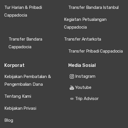
Diana Pop
DP
Tur Harian & Pribadi
Transfer Bandara Istanbul
Tur Pemotretan Cappadocia – Matahari Terbit &
Balon Udara Panas
Cappadocia
Kegiatan Petualangan
Terlalu ramai, foto-fotonya tidak cukup spesial.
Cappadocia
Transfer Bandara
Transfer Antarkota
Cappadocia
15 Juni 2025
Transfer Pribadi Cappadocia
Sahar Al-Mutairi
SA
Tur Pemotretan Cappadocia – Matahari Terbit &
Korporat
Media Sosial
Balon Udara Panas
Instagram
Kebijakan Pembatalan &
Bagus tapi cuacanya terlalu panas.
Pengembalian Dana
Youtube
Tentang Kami
Trip Advisor
12 Juni 2025
Kebijakan Privasi
Noelle Dupuis
ND
Tur Pemotretan Cappadocia – Matahari Terbit &
Blog
Balon Udara Panas