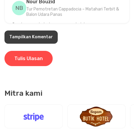
Nour Bouzid
NB
Tur Pemotretan Cappadocia – Matahari Terbit &
Balon Udara Panas
Gambar yang hebat, warna yang indah.
Tampilkan Komentar
2 September 2025
Tulis Ulasan
Agata Zając
AZ
Tur Pemotretan Cappadocia – Matahari Terbit &
Balon Udara Panas
Foto bagus tapi pagi yang dingin.
Mitra kami
31 Agustus 2025
Milena Petrova
MP
Tur Pemotretan Cappadocia – Matahari Terbit &
Balon Udara Panas