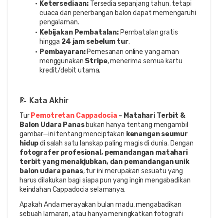
Ketersediaan:
 Tersedia sepanjang tahun, tetapi 
cuaca dan penerbangan balon dapat memengaruhi 
pengalaman.
Kebijakan Pembatalan:
 Pembatalan gratis 
hingga 
24 jam sebelum tur
.
Pembayaran:
 Pemesanan online yang aman 
menggunakan 
Stripe
, menerima semua kartu 
kredit/debit utama.
📝 Kata Akhir
Tur 
Pemotretan Cappadocia
 – Matahari Terbit & 
Balon Udara Panas
 bukan hanya tentang mengambil 
gambar—ini tentang menciptakan 
kenangan seumur 
hidup
 di salah satu lanskap paling magis di dunia. Dengan 
fotografer profesional, pemandangan matahari 
terbit yang menakjubkan, dan pemandangan unik 
balon udara panas
, tur ini merupakan sesuatu yang 
harus dilakukan bagi siapa pun yang ingin mengabadikan 
keindahan Cappadocia selamanya.
Apakah Anda merayakan bulan madu, mengabadikan 
sebuah lamaran, atau hanya meningkatkan fotografi 