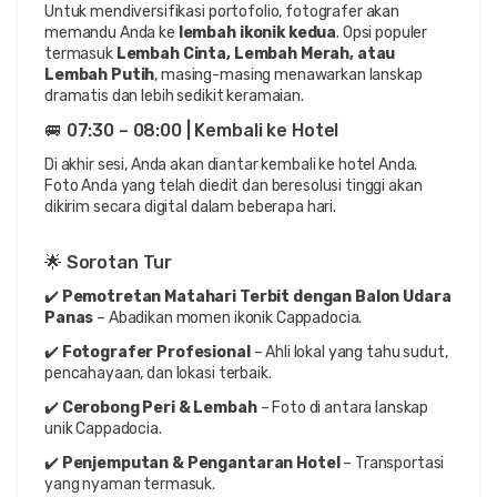
Untuk mendiversifikasi portofolio, fotografer akan 
memandu Anda ke 
lembah ikonik kedua
. Opsi populer 
termasuk 
Lembah Cinta, Lembah Merah, atau 
Lembah Putih
, masing-masing menawarkan lanskap 
dramatis dan lebih sedikit keramaian.
🚐 07:30 – 08:00 | Kembali ke Hotel
Di akhir sesi, Anda akan diantar kembali ke hotel Anda. 
Foto Anda yang telah diedit dan beresolusi tinggi akan 
dikirim secara digital dalam beberapa hari.
🌟 Sorotan Tur
✔️ 
Pemotretan Matahari Terbit dengan Balon Udara 
Panas
 – Abadikan momen ikonik Cappadocia.
✔️ 
Fotografer Profesional
 – Ahli lokal yang tahu sudut, 
pencahayaan, dan lokasi terbaik.
✔️ 
Cerobong Peri & Lembah
 – Foto di antara lanskap 
unik Cappadocia.
✔️ 
Penjemputan & Pengantaran Hotel
 – Transportasi 
yang nyaman termasuk.