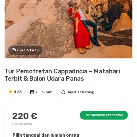
Lihat 6 foto
Tur Pemotretan Cappadocia – Matahari
Terbit & Balon Udara Panas
4.55
2 - 3 Jam
Bayar sekarang
220 €
Penawaran istimewa
Harga awal
Pilih tanggal dan jumlah orang