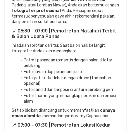
Pedang, atau Lembah Mawar), Anda akan bertemu dengan 
fotografer profesional
 Anda. Persiapan cepat 
termasuk penyesuaian gaya akhir, rekomendasi pakaian, 
dan pemilihan sudut pertama.
🎈 05:30 – 07:00 | Pemotretan Matahari Terbit 
& Balon Udara Panas
Ini adalah sorotan dari tur. Saat balon naik ke langit, 
fotografer Anda akan menangkap:
Potret pasangan romantis dengan balon di latar 
belakang
Foto gaya hidup pelancong solo
Fotografi sudut lebar dengan drone (tambahan 
opsional)
Foto candid dan berpose di antara cerobong peri
Foto dinamis yang menangkap gerakan dan emosi 
alami
Setiap bidikan dirancang untuk memanfaatkan 
cahaya 
emas alami
 dan pemandangan dreamy Cappadocia.
📍 07:00 – 07:30 | Pemotretan Lokasi Kedua