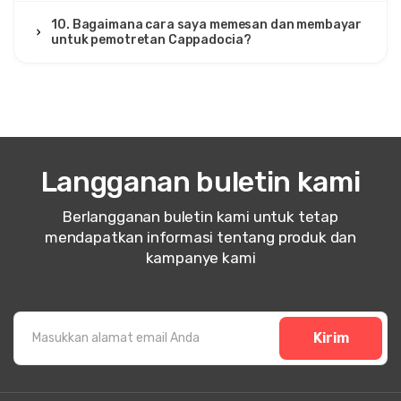
Bagus tapi terlalu banyak turis di latar belakang.
10. Bagaimana cara saya memesan dan membayar
untuk pemotretan Cappadocia?
17 Juli 2025
Nerea López
NL
Tur Pemotretan Cappadocia – Matahari Terbit &
Balon Udara Panas
Langganan buletin kami
Foto-foto indah, fajar yang magis.
Berlangganan buletin kami untuk tetap
mendapatkan informasi tentang produk dan
kampanye kami
7 Juli 2025
Aysel Guliyeva
AG
Tur Pemotretan Cappadocia – Matahari Terbit &
Balon Udara Panas
Kirim
'Sangat menyukai sesi foto, kenangan yang luar biasa.'