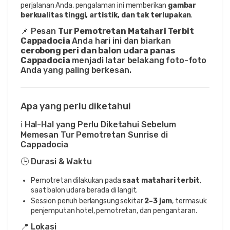
perjalanan Anda, pengalaman ini memberikan 
gambar 
berkualitas tinggi, artistik, dan tak terlupakan
.
📌 Pesan 
Tur Pemotretan Matahari Terbit 
Cappadocia
 Anda hari ini dan biarkan 
cerobong peri dan balon udara panas 
Cappadocia
 menjadi latar belakang foto-foto 
Anda yang paling berkesan.
Apa yang perlu diketahui
ℹ️ Hal-Hal yang Perlu Diketahui Sebelum
Memesan Tur Pemotretan Sunrise di
Cappadocia
🕒 Durasi & Waktu
Pemotretan dilakukan pada
saat matahari terbit
,
saat balon udara berada di langit.
Session penuh berlangsung sekitar
2–3 jam
, termasuk
penjemputan hotel, pemotretan, dan pengantaran.
📍 Lokasi