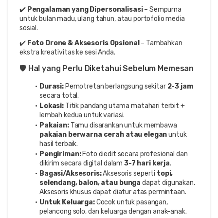
✔️ 
Pengalaman yang Dipersonalisasi
 – Sempurna 
untuk bulan madu, ulang tahun, atau portofolio media 
sosial.
✔️ 
Foto Drone & Aksesoris Opsional
 – Tambahkan 
ekstra kreativitas ke sesi Anda.
🛡️ Hal yang Perlu Diketahui Sebelum Memesan
Durasi:
 Pemotretan berlangsung sekitar 
2-3 jam
secara total.
Lokasi:
 Titik pandang utama matahari terbit + 
lembah kedua untuk variasi.
Pakaian:
 Tamu disarankan untuk membawa 
pakaian berwarna cerah atau elegan
 untuk 
hasil terbaik.
Pengiriman:
 Foto diedit secara profesional dan 
dikirim secara digital dalam 
3-7 hari kerja
.
Bagasi/Aksesoris:
 Aksesoris seperti 
topi, 
selendang, balon, atau bunga
 dapat digunakan. 
Aksesoris khusus dapat diatur atas permintaan.
Untuk Keluarga:
 Cocok untuk pasangan, 
pelancong solo, dan keluarga dengan anak-anak.