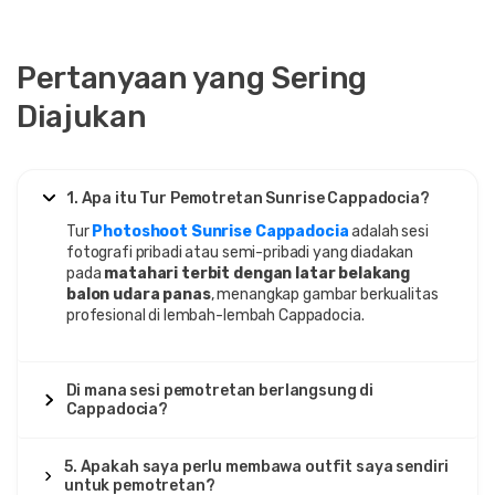
18 Agustus 2025
Pertanyaan yang Sering
Gianna Romano
GR
Tur Pemotretan Cappadocia – Matahari Terbit &
Diajukan
Balon Udara Panas
Foto yang bagus, tetapi agak mahal.
1. Apa itu Tur Pemotretan Sunrise Cappadocia?
Tur
Photoshoot Sunrise Cappadocia
adalah sesi
fotografi pribadi atau semi-pribadi yang diadakan
10 Agustus 2025
pada
matahari terbit dengan latar belakang
Imani Ncube
balon udara panas
, menangkap gambar berkualitas
IN
profesional di lembah-lembah Cappadocia.
Tur Pemotretan Cappadocia – Matahari Terbit &
Balon Udara Panas
"Sangat menyukainya, foto terbaik yang pernah ada."
Di mana sesi pemotretan berlangsung di
Cappadocia?
5. Apakah saya perlu membawa outfit saya sendiri
7 Agustus 2025
untuk pemotretan?