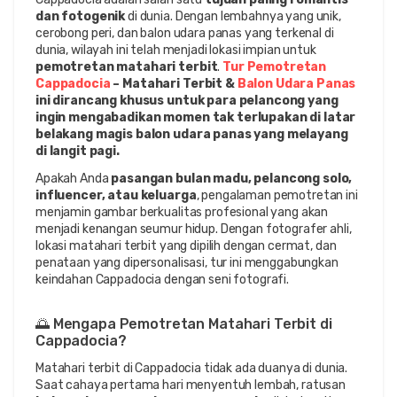
dan fotogenik
 di dunia. Dengan lembahnya yang unik, 
cerobong peri, dan balon udara panas yang terkenal di 
dunia, wilayah ini telah menjadi lokasi impian untuk 
pemotretan matahari terbit
. 
Tur Pemotretan 
Cappadocia
 – Matahari Terbit & 
Balon Udara Panas
ini dirancang khusus untuk para pelancong yang 
ingin mengabadikan momen tak terlupakan di latar 
belakang magis balon udara panas yang melayang 
di langit pagi.
Apakah Anda 
pasangan bulan madu, pelancong solo, 
influencer, atau keluarga
, pengalaman pemotretan ini 
menjamin gambar berkualitas profesional yang akan 
menjadi kenangan seumur hidup. Dengan fotografer ahli, 
lokasi matahari terbit yang dipilih dengan cermat, dan 
penataan yang dipersonalisasi, tur ini menggabungkan 
keindahan Cappadocia dengan seni fotografi.
🌅 Mengapa Pemotretan Matahari Terbit di 
Cappadocia?
Matahari terbit di Cappadocia tidak ada duanya di dunia. 
Saat cahaya pertama hari menyentuh lembah, ratusan 