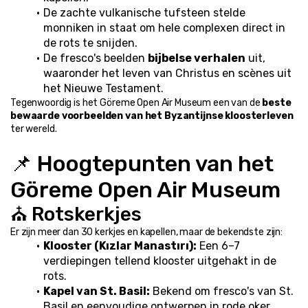
De zachte vulkanische tufsteen stelde 
monniken in staat om hele complexen direct in 
de rots te snijden.
De fresco's beelden 
bijbelse verhalen
 uit, 
waaronder het leven van Christus en scènes uit 
het Nieuwe Testament.
Tegenwoordig is het Göreme Open Air Museum een van de 
beste 
bewaarde voorbeelden van het Byzantijnse kloosterleven
ter wereld.
📌 Hoogtepunten van het 
Göreme Open Air Museum
⛪ Rotskerkjes
Er zijn meer dan 30 kerkjes en kapellen, maar de bekendste zijn:
Klooster (Kızlar Manastırı):
 Een 6–7 
verdiepingen tellend klooster uitgehakt in de 
rots.
Kapel van St. Basil:
 Bekend om fresco's van St. 
Basil en eenvoudige ontwerpen in rode oker.