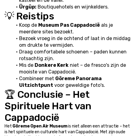
kasteel en de vallei.
Ürgüp:
 Boutiquehotels en wijnkelders.
💡 Reistips
Koop de 
Museum Pas Cappadocië
 als je 
meerdere sites bezoekt.
Bezoek vroeg in de ochtend of laat in de middag 
om drukte te vermijden.
Draag comfortabele schoenen – paden kunnen 
rotsachtig zijn.
Mis de 
Donkere Kerk
 niet – de fresco's zijn de 
mooiste van Cappadocië.
Combineer met 
Göreme Panorama 
Uitzichtpunt
 voor geweldige foto's.
🏆 Conclusie – Het 
Spirituele Hart van 
Cappadocië
Het 
Göreme Open Air Museum
 is niet alleen een attractie – het 
is het spirituele en culturele hart van Cappadocië. Met zijn oude 