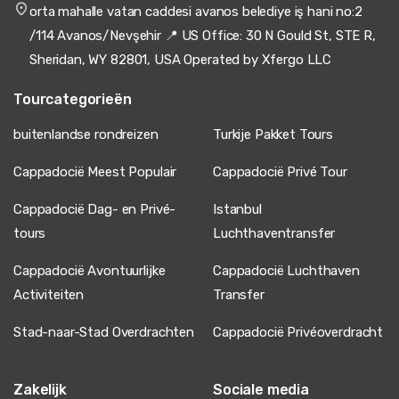
orta mahalle vatan caddesi avanos belediye iş hani no:2
/114 Avanos/Nevşehir 📍 US Office: 30 N Gould St, STE R,
Sheridan, WY 82801, USA Operated by Xfergo LLC
Tourcategorieën
buitenlandse rondreizen
Turkije Pakket Tours
Cappadocië Meest Populair
Cappadocië Privé Tour
Cappadocië Dag- en Privé-
Istanbul
tours
Luchthaventransfer
Cappadocië Avontuurlijke
Cappadocië Luchthaven
Activiteiten
Transfer
Stad-naar-Stad Overdrachten
Cappadocië Privéoverdracht
Zakelijk
Sociale media