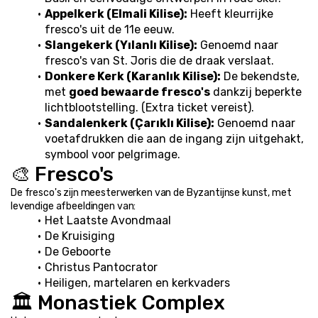
Appelkerk (Elmali Kilise):
 Heeft kleurrijke 
fresco's uit de 11e eeuw.
Slangekerk (Yılanlı Kilise):
 Genoemd naar 
fresco's van St. Joris die de draak verslaat.
Donkere Kerk (Karanlık Kilise):
 De bekendste, 
met 
goed bewaarde fresco's
 dankzij beperkte 
lichtblootstelling. (Extra ticket vereist).
Sandalenkerk (Çarıklı Kilise):
 Genoemd naar 
voetafdrukken die aan de ingang zijn uitgehakt, 
symbool voor pelgrimage.
🎨 Fresco's
De fresco's zijn meesterwerken van de Byzantijnse kunst, met 
levendige afbeeldingen van:
Het Laatste Avondmaal
De Kruisiging
De Geboorte
Christus Pantocrator
Heiligen, martelaren en kerkvaders
🏛️ Monastiek Complex