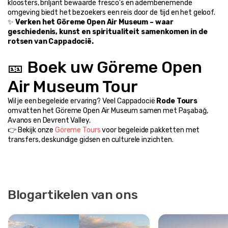
kloosters, briljant bewaarde fresco's en adembenemende 
omgeving biedt het bezoekers een reis door de tijd en het geloof.
✨ 
Verken het Göreme Open Air Museum – waar 
geschiedenis, kunst en spiritualiteit samenkomen in de 
rotsen van Cappadocië.
🎫 Boek uw Göreme Open 
Air Museum Tour
Wil je een begeleide ervaring? Veel Cappadocië 
Rode Tours
omvatten het Göreme Open Air Museum samen met Paşabağ, 
Avanos en Devrent Valley.
👉 Bekijk onze 
Göreme Tours
 voor begeleide pakketten met 
transfers, deskundige gidsen en culturele inzichten.
Blogartikelen van ons