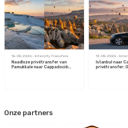
16-05-2026
Intercity Transfers
13-05-2026
Inter
Naadloze privétransfer van
Istanbul naar C
Pamukkale naar Cappadocië:
privétransfer:
Comfort tussen twee iconen
route voor stijlv
Onze partners