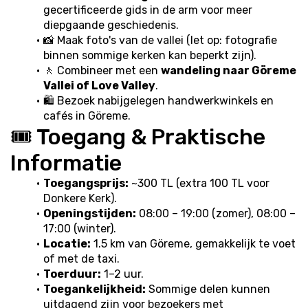
gecertificeerde gids in de arm voor meer 
diepgaande geschiedenis.
📸 Maak foto's van de vallei (let op: fotografie 
binnen sommige kerken kan beperkt zijn).
🚶 Combineer met een 
wandeling naar Göreme 
Vallei of Love Valley
.
🛍️ Bezoek nabijgelegen handwerkwinkels en 
cafés in Göreme.
🎟️ Toegang & Praktische 
Informatie
Toegangsprijs:
 ~300 TL (extra 100 TL voor 
Donkere Kerk).
Openingstijden:
 08:00 – 19:00 (zomer), 08:00 – 
17:00 (winter).
Locatie:
 1.5 km van Göreme, gemakkelijk te voet 
of met de taxi.
Toerduur:
 1–2 uur.
Toegankelijkheid:
 Sommige delen kunnen 
uitdagend zijn voor bezoekers met 