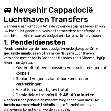
🚐 Nevşehir Cappadocië 
Luchthaven Transfers
Wanneer u aankomt op NAV, is de volgende stap het bereiken van 
uw hotel. Het goede nieuws is dat er meerdere transferopties 
beschikbaar zijn om aan elk budget en elke reissstijl te voldoen.
1. 
Pendeldiensten
Pendeldiensten zijn de meest budgetvriendelijke optie. Dit zijn 
gedeelde minibussen of vans
 die Nevşehir Luchthaven 
verbinden met hotels in Cappadocië steden zoals Göreme, Ürgüp, 
Avanos en Uçhisar.
Kosteneffectieve oplossing voor solo-reizigers of 
koppels
Gepland volgens vlucht aankomsten en 
vertrekkingen
Afzetten direct bij uw hotel
Gemiddelde transfertijd: 
45–60 minuten
Wanneer u een pendeldienst boekt, zorg er dan voor dat u uw 
hotels naam
 en 
vluchtdetails
 opgeeft, zodat de service 
dienovereenkomstig kan worden geregeld.