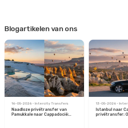
Blogartikelen van ons
16-05-2026
Intercity Transfers
13-05-2026
Inter
Naadloze privétransfer van
Istanbul naar C
Pamukkale naar Cappadocië:
privétransfer:
Comfort tussen twee iconen
route voor stijlv