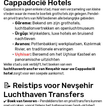
Cappadocië Hotels
Cappadocië is geen enkele stad, maar een verzameling van kleine 
steden waar de meeste boetiek grothotels zijn gelegen. Pendel- 
en privétransfers van NAV bedienen alle belangrijke gebieden:
Göreme:
 Bekend om zijn grothotels, 
luchtballonvertrekken en openluchtmuseum
Ürgüp:
 Wijnkelders, luxe hotels en bruisend 
nachtleven
Avanos:
 Pottenbakkerij werkplaatsen, Kızılırmak 
Rivier, en traditionele ervaringen
Uçhisar
:
 Beroemd om het Uçhisar Kasteel en 
panoramische uitzichten
Welke stad u ook verblijft, het boeken van een 
luchthaventransfer van Nevşehir naar uw Cappadocië 
hotel
 zorgt voor een soepele aankomst.
📝 Reistips voor Nevşehir 
Luchthaven Transfers
✔️ 
Boek van tevoren
 – Pendeldiensten en privétransfers kunnen 
snel vol raken, vooral tijdens het ballonseizoen (april–oktober).