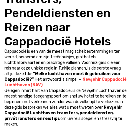
Pendeldiensten en 
Reizen naar 
Cappadocië Hotels
Cappadocië is een van de meest magische bestemmingen ter 
wereld, beroemd om zijn feeënhuisjes, grothotels, 
luchtballonvaarten en prachtige valleien. Voor reizigers die een 
reis naar deze unieke regio in Turkije plannen, is de eerste vraag 
altijd dezelfde: 
“Welke luchthaven moet ik gebruiken voor 
Cappadocië?”
 Het antwoord is simpel — 
Nevşehir Cappadocië 
Luchthaven (NAV)
.
Gelegen in het hart van Cappadocië, is de Nevşehir Luchthaven de 
meest handige toegangspoort om snel uw hotel te bereiken en te 
beginnen met verkennen zonder waardevolle tijd te verliezen. In 
deze gids bespreken we alles wat u moet weten over 
Nevşehir 
Cappadocië Luchthaven transfers, pendeldiensten, 
privétransfers en reistips
 om uw reis soepel en stressvrij te 
maken.