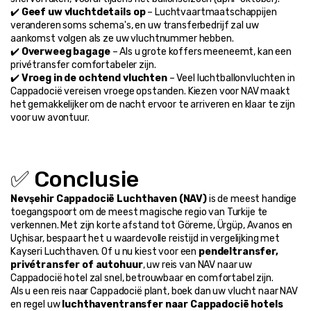
✔️ 
Geef uw vluchtdetails op
 – Luchtvaartmaatschappijen 
veranderen soms schema's, en uw transferbedrijf zal uw 
aankomst volgen als ze uw vluchtnummer hebben.
✔️ 
Overweeg bagage
 – Als u grote koffers meeneemt, kan een 
privétransfer comfortabeler zijn.
✔️ 
Vroeg in de ochtend vluchten
 – Veel luchtballonvluchten in 
Cappadocië vereisen vroege opstanden. Kiezen voor NAV maakt 
het gemakkelijker om de nacht ervoor te arriveren en klaar te zijn 
voor uw avontuur.
✅ Conclusie
Nevşehir Cappadocië Luchthaven (NAV)
 is de meest handige 
toegangspoort om de meest magische regio van Turkije te 
verkennen. Met zijn korte afstand tot Göreme, Ürgüp, Avanos en 
Uçhisar, bespaart het u waardevolle reistijd in vergelijking met 
Kayseri Luchthaven. Of u nu kiest voor een 
pendeltransfer, 
privétransfer of autohuur
, uw reis van NAV naar uw 
Cappadocië hotel zal snel, betrouwbaar en comfortabel zijn.
Als u een reis naar Cappadocië plant, boek dan uw vlucht naar NAV 
en regel uw 
luchthaventransfer naar Cappadocië hotels