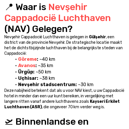
📍 Waar is 
Nevşehir 
Cappadocië Luchthaven
(NAV) Gelegen?
Nevşehir Cappadocië Luchthaven is gelegen in 
Gülşehir
, een 
district van de provincie Nevşehir. De strategische locatie maakt 
het de dichtstbijzijnde luchthaven bij de belangrijkste steden van 
Cappadocië:
Göreme
:
 ~40 km
Avanos
:
 ~35 km
Ürgüp:
 ~50 km
Uçhisar:
 ~38 km
Nevşehir stadscentrum:
 ~30 km
Deze nabijheid betekent dat als u voor NAV kiest, u uw Cappadocië 
hotel in minder dan een uur kunt bereiken, in vergelijking met 
langere ritten vanaf andere luchthavens zoals 
Kayseri Erkilet 
Luchthaven (ASR)
, die ongeveer 70 km verder weg is.
🛫 Binnenlandse en 