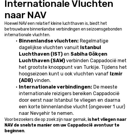
Internationale Vluchten 
naar NAV
Hoewel NAV een relatief kleine luchthaven is, biedt het 
betrouwbare binnenlandse verbindingen en seizoensgebonden 
internationale vluchten.
Binnenlandse vluchten:
 Regelmatige 
dagelijkse vluchten vanuit 
Istanbul 
Luchthaven (IST)
 en 
Sabiha Gökçen 
Luchthaven (SAW)
 verbinden Cappadocië met 
het grootste knooppunt van Turkije. Tijdens het 
hoogseizoen kunt u ook vluchten vanaf 
Izmir 
(ADB)
 vinden.
Internationale verbindingen:
 De meeste 
internationale reizigers bereiken Cappadocië 
door eerst naar Istanbul te vliegen en daarna 
een korte binnenlandse vlucht (ongeveer 1 uur) 
naar Nevşehir te nemen.
Voor bezoekers die op zoek zijn naar gemak, 
is het vliegen naar 
NAV de snelste manier om uw Cappadocië avontuur te 
beginnen
.