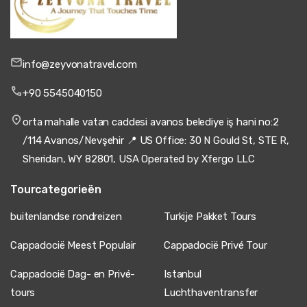
info@zeyvonatravel.com
+90 5545040150
orta mahalle vatan caddesi avanos belediye iş hani no:2
/114 Avanos/Nevşehir 📍 US Office: 30 N Gould St, STE R,
Sheridan, WY 82801, USA Operated by Xfergo LLC
Tourcategorieën
buitenlandse rondreizen
Turkije Pakket Tours
Cappadocië Meest Populair
Cappadocië Privé Tour
Cappadocië Dag- en Privé-
Istanbul
tours
Luchthaventransfer