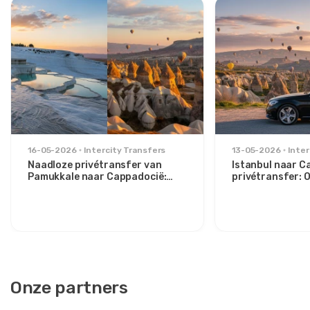
16-05-2026
Intercity Transfers
13-05-2026
Inter
Naadloze privétransfer van
Istanbul naar C
Pamukkale naar Cappadocië:
privétransfer:
Comfort tussen twee iconen
route voor stijlv
Onze partners