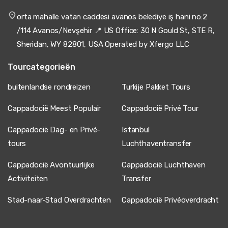
orta mahalle vatan caddesi avanos belediye iş hani no:2
/114 Avanos/Nevşehir 📍 US Office: 30 N Gould St, STE R,
Sheridan, WY 82801, USA Operated by Xfergo LLC
Tourcategorieën
buitenlandse rondreizen
Turkije Pakket Tours
Cappadocië Meest Populair
Cappadocië Privé Tour
Cappadocië Dag- en Privé-
Istanbul
tours
Luchthaventransfer
Cappadocië Avontuurlijke
Cappadocië Luchthaven
Activiteiten
Transfer
Stad-naar-Stad Overdrachten
Cappadocië Privéoverdracht