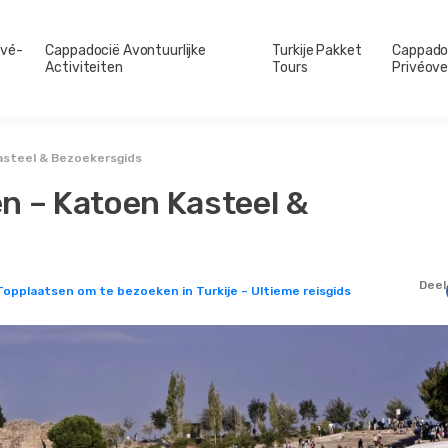
ivé-
Cappadocië Avontuurlijke
Turkije Pakket
Cappado
Activiteiten
Tours
Privéove
asteel & Bezoekersgids
n – Katoen Kasteel &
Deel
Topplaatsen om te bezoeken in Turkije – Ultieme reisgids