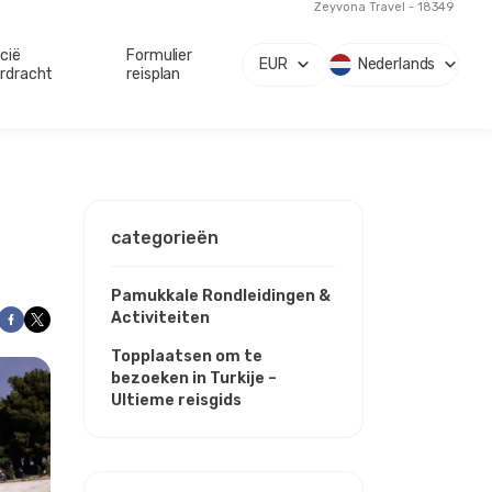
Zeyvona Travel - 18349
cië
Formulier
EUR
Nederlands
rdracht
reisplan
categorieën
Pamukkale Rondleidingen &
Activiteiten
Topplaatsen om te
bezoeken in Turkije –
Ultieme reisgids