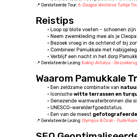
📍 Gerelateerde Tour: 
6-Daagse Westerse Turkije Tour
Reistips
Loop op blote voeten – schoenen zijn
Neem zwemkleding mee als je Cleopatr
Bezoek vroeg in de ochtend of bij z
Combineer Pamukkale met nabijgelege
Verblijf een nacht in het dorp Pamukk
📍 Gerelateerde Lezing: 
Kaleiçi Antalya – Bezoekers
Waarom Pamukkale Tr
Een zeldzame combinatie van 
natuur
Iconische 
witte terrassen en turq
Genezende warmwaterbronnen die sin
UNESCO-werelderfgoedstatus.
Een van de meest 
gefotografeerde 
📍 Gerelateerde Lezing: 
Olympos & Cirali – Oude Ruï
SEO Geoptimaliseerd