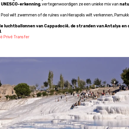
n UNESCO-erkenning
, vertegenwoordigen ze een unieke mix van 
natu
s Pool wilt zwemmen of de ruïnes van Hierapolis wilt verkennen, Pamukkal
de luchtballonnen van Cappadocië, de stranden van Antalya en d
l
.
ë Privé Transfer