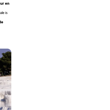
ur en 
e is 
e 