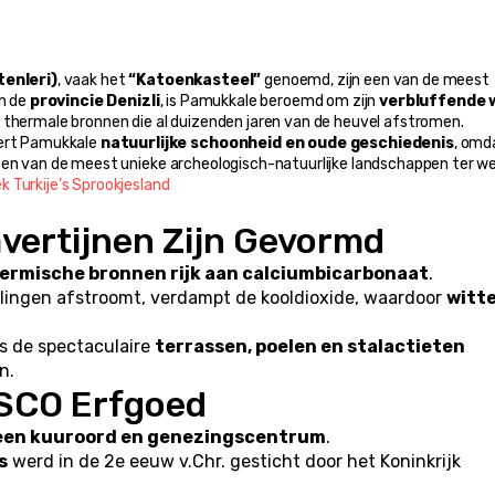
enleri)
, vaak het 
“Katoenkasteel”
 genoemd, zijn een van de meest 
n de 
provincie Denizli
, is Pamukkale beroemd om zijn 
verbluffende w
 thermale bronnen die al duizenden jaren van de heuvel afstromen.
ert Pamukkale 
natuurlijke schoonheid en oude geschiedenis
, omd
 een van de meest unieke archeologisch-natuurlijke landschappen ter we
 Turkije’s Sprookjesland
vertijnen Zijn Gevormd
ermische bronnen rijk aan calciumbicarbonaat
.
ingen afstroomt, verdampt de kooldioxide, waardoor 
witte
 de spectaculaire 
terrassen, poelen en stalactieten
n.
SCO Erfgoed
 een kuuroord en genezingscentrum
.
s
 werd in de 2e eeuw v.Chr. gesticht door het Koninkrijk 