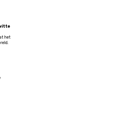
itte 
at het 
reld.
 