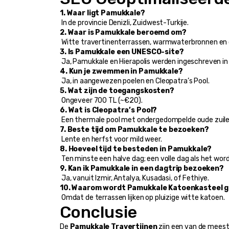
1. Waar ligt Pamukkale?
 In de provincie Denizli, Zuidwest-Turkije.
2. Waar is Pamukkale beroemd om?
 Witte travertinenterrassen, warmwaterbronnen en d
3. Is Pamukkale een UNESCO-site?
 Ja, Pamukkale en Hierapolis werden ingeschreven in
4. Kun je zwemmen in Pamukkale?
 Ja, in aangewezen poelen en Cleopatra’s Pool.
5. Wat zijn de toegangskosten?
 Ongeveer 700 TL (~€20).
6. Wat is Cleopatra’s Pool?
 Een thermale pool met ondergedompelde oude zuil
7. Beste tijd om Pamukkale te bezoeken?
 Lente en herfst voor mild weer.
8. Hoeveel tijd te besteden in Pamukkale?
 Ten minste een halve dag; een volle dag als het wo
9. Kan ik Pamukkale in een dagtrip bezoeken?
 Ja, vanuit Izmir, Antalya, Kusadasi, of Fethiye.
10. Waarom wordt Pamukkale Katoenkasteel
 Omdat de terrassen lijken op pluizige witte katoen.
Conclusie
De 
Pamukkale Travertijnen
 zijn een van de mees