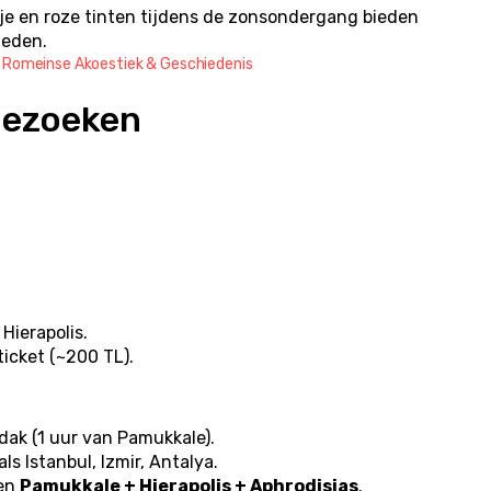
nje en roze tinten tijdens de zonsondergang bieden 
heden.
 Romeinse Akoestiek & Geschiedenis
Bezoeken
Hierapolis.
ticket (~200 TL).
dak (1 uur van Pamukkale).
ls Istanbul, Izmir, Antalya.
en 
Pamukkale + Hierapolis + Aphrodisias
.