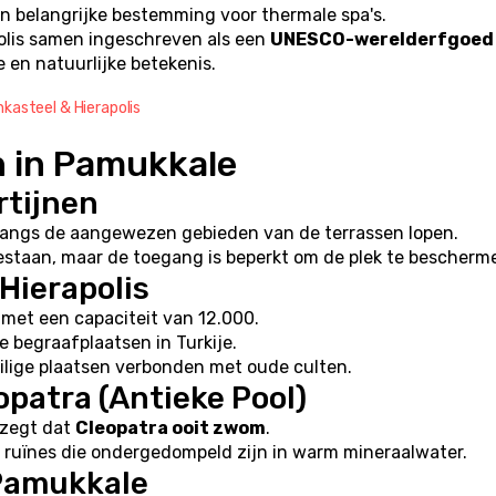
n belangrijke bestemming voor thermale spa's.
lis samen ingeschreven als een 
UNESCO-werelderfgoed
en natuurlijke betekenis.
kasteel & Hierapolis
n in Pamukkale
rtijnen
angs de aangewezen gebieden van de terrassen lopen.
taan, maar de toegang is beperkt om de plek te bescherm
Hierapolis
 met een capaciteit van 12.000.
e begraafplaatsen in Turkije.
ilige plaatsen verbonden met oude culten.
opatra (Antieke Pool)
zegt dat 
Cleopatra ooit zwom
.
ruïnes die ondergedompeld zijn in warm mineraalwater.
Pamukkale