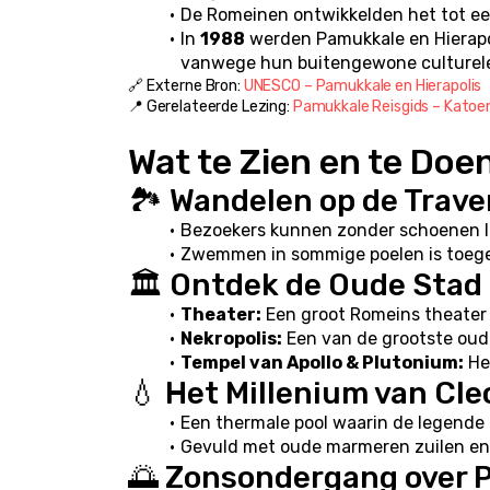
De Romeinen ontwikkelden het tot ee
In 
1988
 werden Pamukkale en Hierapo
vanwege hun buitengewone culturele 
🔗 Externe Bron: 
UNESCO – Pamukkale en Hierapolis
📍 Gerelateerde Lezing: 
Pamukkale Reisgids – Katoen
Wat te Zien en te Doe
🏞️ Wandelen op de Trave
Bezoekers kunnen zonder schoenen l
Zwemmen in sommige poelen is toeges
🏛️ Ontdek de Oude Stad 
Theater:
 Een groot Romeins theater
Nekropolis:
 Een van de grootste oud
Tempel van Apollo & Plutonium:
 He
💧 Het Millenium van Cle
Een thermale pool waarin de legende 
Gevuld met oude marmeren zuilen en 
🌅 Zonsondergang over 