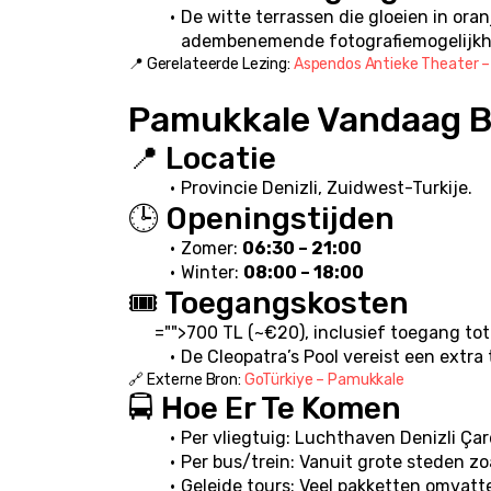
De witte terrassen die gloeien in ora
adembenemende fotografiemogelijk
📍 Gerelateerde Lezing: 
Aspendos Antieke Theater –
Pamukkale Vandaag 
📍 Locatie
Provincie Denizli, Zuidwest-Turkije.
🕒 Openingstijden
Zomer: 
06:30 – 21:00
Winter: 
08:00 – 18:00
🎟️ Toegangskosten
="">700 TL (~€20), inclusief toegang tot 
De Cleopatra’s Pool vereist een extra 
🔗 Externe Bron: 
GoTürkiye – Pamukkale
🚍 Hoe Er Te Komen
Per vliegtuig: Luchthaven Denizli Çar
Per bus/trein: Vanuit grote steden zoa
Geleide tours: Veel pakketten omvatt