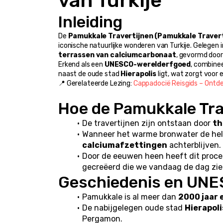
van Turkije
Inleiding
De 
Pamukkale Travertijnen (Pamukkale Travert
iconische natuurlijke wonderen van Turkije. Gelegen i
terrassen van calciumcarbonaat
, gevormd door
Erkend als een 
UNESCO-werelderfgoed
, combine
naast de oude stad 
Hierapolis
 ligt, wat zorgt voor
📍 Gerelateerde Lezing: 
Cappadocië Reisgids – Ontdek
Hoe de Pamukkale Tra
De travertijnen zijn ontstaan door 
th
Wanneer het warme bronwater de hell
calciumafzettingen
 achterblijven.
Door de eeuwen heen heeft dit proces
gecreëerd die we vandaag de dag zie
Geschiedenis en UNE
Pamukkale is al meer dan 
2000 jaar
De nabijgelegen oude stad 
Hierapoli
Pergamon.