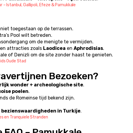
 – Istanbul, Gallipoli, Efeze & Pamukkale
 niet toegestaan op de terrassen.
a’s Pool wilt betreden.
onsondergang om de menigte te vermijden.
n attracties zoals 
Laodicea
 en 
Aphrodisias
.
ale of Denizli om de site zonder haast te genieten.
gids Oude Stad
avertijnen Bezoeken?
lijk wonder + archeologische site
.
uoise poelen
.
ds de Romeinse tijd bekend zijn.
bezienswaardigheden in Turkije
.
nes en Tranquiele Stranden
e FAQ – Pamukkale