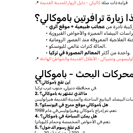
📍 قراءة ذات صلة: 
كاليكي - دليل الزوار للمدينة القديمة
ا زيارة ترافرتين باموكالي؟
كيبة نادرة من 
عجائب طبيعية + موقع أثري
الحالة كتراث عالمي لليونسكو.
.
واحدة من أكثر 
المعالم المصورة في تركيا
وليمبوس وتشيرالي - الأطلال القديمة والشواطئ الهادئة
لمحركات البحث - باموكالي
1. أين تقع باموكالي؟
في محافظة دنيزلي، جنوب غرب تركيا.
2. ما الذي تشتهر به باموكالي؟
3. هل باموكالي موقع مدرج في اليونسكو؟
نعم، تم إدراج باموكالي وهيرابوليس في عام 1988.
4. هل يمكن السباحة في باموكالي؟
نعم، في الأحواض المخصصة وحمام كليوباترا.
5. كم تبلغ رسوم الدخول؟