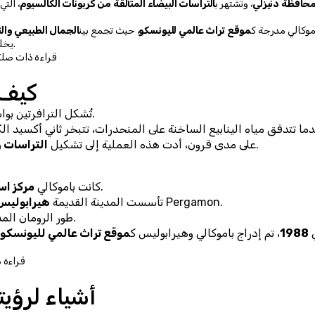
حافظة دنيزلي
، وتشتهر ب
التراسات البيضاء المتألقة من كربونات الكالسيوم
موكالي مدرجة ك
موقع تراث عالمي لليونسكو
، حيث تجمع بين
الجمال الطبيعي والت
يخلق واحدة من أكثر المناظر الطبيعية الأثرية الفريدة في العالم.
📍 قراءة ذات صلة
كيف 
.
تُشكل الترافرتين بو
ما تتدفق مياه الينابيع الساخنة على المنحدرات، تتبخر ثاني أكسيد الك
 الرائعة التي نراها اليوم.
على مدى قرون، أدت هذه العملية إلى تشكيل 
التراسات 
.
كانت باموكالي 
مركز استش
 في القرن الثاني قبل الميلاد على يد مملكة Pergamon.
تأسست المدينة القديمة 
هيرابوليس
طور الرومان المدينة لتصبح وجهة رئيسية للحمامات الحرارية.
 
1988
، تم إدراج باموكالي وهيرابوليس ك
موقع تراث عالمي لليونسكو
📍 قراء
أشياء لرؤيت