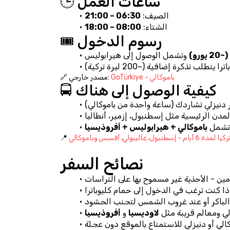
🕒 ساعات العمل
الصيف: 
06:30 – 21:00
الشتاء: 
08:00 – 18:00
🎟️ رسوم الدخول
GoTürkiye - باموكالي
🔗 مصدر خارجي: 
🚍 كيفية الوصول إلى هناك
 تشمل 
باموكالي + هيرابوليس + أفروذيسيا
نبول، غاليبولي، أفسس وباموكالي
نصائح السفر
ي ومعالم قريبة مثل 
لاوديسيا
 و 
أفروذيسيا