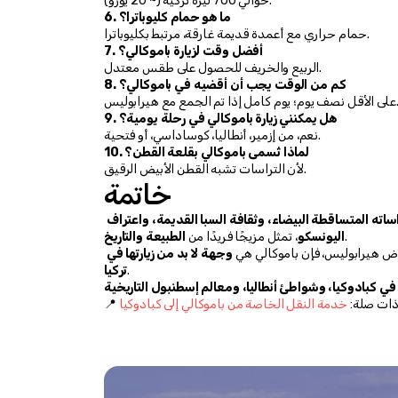
حوالي 700 ليرة تركية (~ 20 يورو).
6. ما هو حمام كليوباترا؟
حمام حراري مع أعمدة قديمة غارقة، مرتبط بكليوباترا.
7. أفضل وقت لزيارة باموكالي؟
الربيع والخريف للحصول على طقس معتدل.
8. كم من الوقت يجب أن أقضيه في باموكالي؟
وم؛ يوم كامل إذا تم الجمع مع هيرابوليس.
9. هل يمكنني زيارة باموكالي في رحلة يومية؟
نعم، من إزمير، أنطاليا، كوساداسي، أو فتحية.
10. لماذا تُسمى باموكالي بقلعة القطن؟
لأن التراسات تشبه القطن الأبيض الرقيق.
خاتمة
تراساته المتساقطة البيضاء، وثقافة السبا القديمة، واعتراف 
.
اليونسكو
، تمثل مزيجًا فريدًا من 
الطبيعة والتاريخ
اض هيرابوليس، فإن باموكالي هي 
وجهة لا بد من زيارتها في 
.
تركيا
 في كبادوكيا، وشواطئ أنطاليا، ومعالم إسطنبول التاريخية
ة ذات صلة: 
خدمة النقل الخاصة من باموكالي إلى كبادوكيا