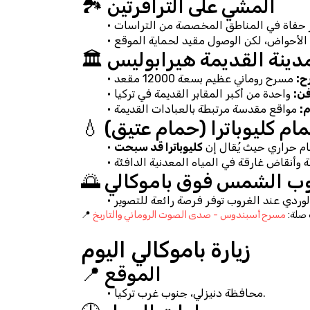
🏞️ المشي على الترافرتين
لمدينة القديمة هيرابوليس
ح:
ن:
م:
 حمام كليوباترا (حمام عتيق)
م حراري حيث يُقال إن 
كليوباترا قد سبحت
غروب الشمس فوق باموكالي
 صلة: 
مسرح أسبندوس - صدى الصوت الروماني والتاريخ
زيارة باموكالي اليوم
📍 الموقع
محافظة دنيزلي، جنوب غرب تركيا.