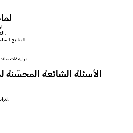
لماذ
.
تر
التراسات البيضاء المميزة والأحواض الفيروزية.
الينابيع الساخنة العلاجية المعروفة منذ العصور الرومانية.
📍 قراءة ذات صلة: 
أ
الأسئلة الشائعة المحسّنة 
التراسات البيضاء، الينابيع الساخنة، والمدينة القديمة هيرابوليس.