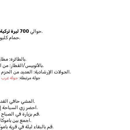
 وتشمل الوصول إلى هيرابوليس.
حوالي 
700 ليرة تركية (~20 يورو)
حمام كليوباترا يتطلب تذكرة إضافية (~200 ليرة تركية).
بالطائرة: مطار دنيزلي تشاردك (ساعة واحدة من باموكالي).
بالأتوبيس/القطار: من المدن الرئيسية مثل إسطنبول، إزمير، أنطاليا.
.
الجولات الإرشادية: العديد من الحزم
📍 جولة مرتبطة: 
جولة غرب تركيا لمدة 6 أيام - إسط
المشي حافي القدمين - الأحذية غير مسموح بها على التراسات.
احضر زي السباحة إذا كنت ترغب في الدخول إلى حمام كليوباترا.
قم بزيارة في الصباح الباكر أو عند غروب الشمس لتجنب الحشود.
.
اجمع بين باموكال
قم بالبقاء ليلة في قرية باموكالي أو دنيزلي للاستمتاع بالموقع دون عجلة.