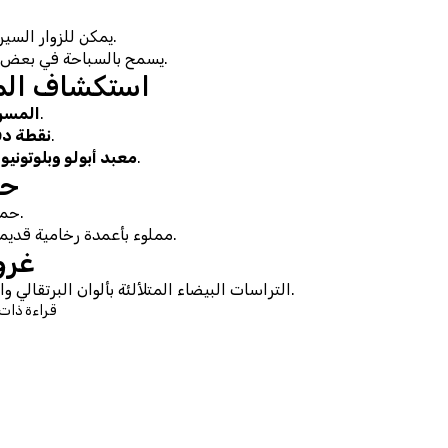
يمكن للزوار السير حفاة في المناطق المخصصة من التراسات.
يسمح بالسباحة في بعض الأحواض، لكن الوصول مقيد لحماية الموقع.
🏛️ استكشاف ا
 مسرح روماني عظيم بسعة 12000 مقعد.
المسر
 واحدة من أكبر المقابر القديمة في تركيا.
نقطة دف
 مواقع مقدسة مرتبطة بالعبادات القديمة.
معبد أبولو وبلوتونيو
💧
.
حما
مملوء بأعمدة رخامية قديمة وأنقاض غارقة في المياه المعدنية الدافئة.
🌅 
التراسات البيضاء المتلألئة بألوان البرتقالي والوردي عند الغروب توفر فرصة رائعة للتصوير.
📍 قراءة ذات