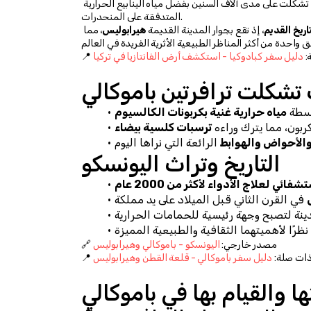
، التي تشكلت على مدى آلاف السنين بفضل مياه الينابيع الحرارية 
المتدفقة على المنحدرات.
اريخ القديم
، إذ تقع بجوار المدينة القديمة 
هيرابوليس
، مما 
: 
دليل سفر كبادوكيا - استكشف أرض الفانتازيا في تركيا
تشكلت ترافرتين باموكالي
اسطة 
مياه حرارية غنية بكربونات الكالسيوم
ربون، مما يترك وراءه 
ترسبات كلسية بيضاء
والأحواض والهوابط
التاريخ وتراث اليونسكو
فائي لعلاج الأدواء لأكثر من 2000 عام
🔗 مصدر خارجي: 
اليونسكو - باموكالي وهيرابوليس
ة ذات صلة: 
دليل سفر باموكالي - قلعة القطن وهيرابوليس
ها والقيام بها في باموكالي