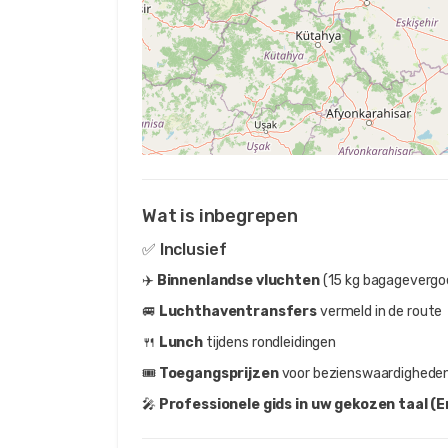
Wat is inbegrepen
✅ Inclusief
✈️
Binnenlandse vluchten
(15 kg bagagevergo
🚐
Luchthaventransfers
vermeld in de route
🍴
Lunch
tijdens rondleidingen
🎟️
Toegangsprijzen
voor bezienswaardigheden
🎤
Professionele gids in uw gekozen taal (E