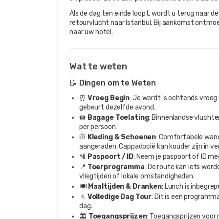
Als de dag ten einde loopt, wordt u terug naar 
retourvlucht naar Istanbul. Bij aankomst ontmoe
naar uw hotel.
Wat te weten
📝 Dingen om te Weten
⏰
Vroeg Begin
: Je wordt 's ochtends vroeg 
gebeurt dezelfde avond.
🛄
Bagage Toelating
: Binnenlandse vlucht
per persoon.
🧥
Kleding & Schoenen
: Comfortabele wan
aangeraden. Cappadocië kan kouder zijn in ver
🛂
Paspoort / ID
: Neem je paspoort of ID me
📍
Toerprogramma
: De route kan iets wor
vliegtijden of lokale omstandigheden.
🍽️
Maaltijden & Dranken
: Lunch is inbegrep
🚶
Volledige Dag Tour
: Dit is een programm
dag.
🏛️
Toegangsprijzen
: Toegangsprijzen voor 