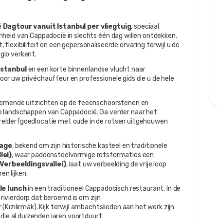
 Dagtour vanuit Istanbul per vliegtuig
, speciaal 
heid van Cappadocië in slechts één dag willen ontdekken. 
lexibiliteit en een gepersonaliseerde ervaring terwijl u de 
gio verkent.
Istanbul
 en een korte binnenlandse vlucht naar 
r uw privéchauffeur en professionele gids die u de hele 
emende uitzichten op de feeënschoorstenen en 
grotwoningen u introduceren in de droomachtige landschappen van Cappadocië. Ga verder naar het 
elderfgoedlocatie met oude in de rotsen uitgehouwen 
lage
, bekend om zijn historische kasteel en traditionele 
lei)
, waar paddenstoelvormige rotsformaties een 
(Verbeeldingsvallei)
, laat uw verbeelding de vrije loop 
en lijken.
ale lunch
 in een traditioneel Cappadocisch restaurant. In de 
 rivierdorp dat beroemd is om zijn 
ızılırmak). Kijk terwijl ambachtslieden aan het werk zijn 
 die al duizenden jaren voortduurt.