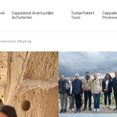
ivé-
Cappadocië Avontuurlijke
Turkije Pakket
Cappado
Activiteiten
Tours
Privéove
anbul per Vliegtuig