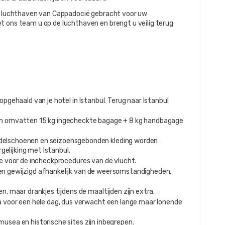
de luchthaven van Cappadocië gebracht voor uw 
t ons team u op de luchthaven en brengt u veilig terug 
opgehaald van je hotel in Istanbul. Terug naar Istanbul
en omvatten 15 kg ingecheckte bagage + 8 kg handbagage
delschoenen en seizoensgebonden kleding worden
gelijking met Istanbul.
e voor de incheckprocedures van de vlucht.
den gewijzigd afhankelijk van de weersomstandigheden,
en, maar drankjes tijdens de maaltijden zijn extra.
a voor een hele dag, dus verwacht een lange maar lonende
musea en historische sites zijn inbegrepen.