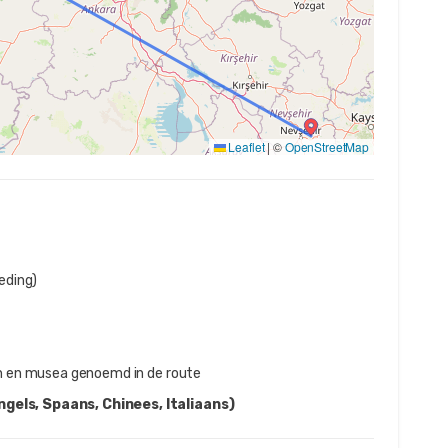
Leaflet
|
©
OpenStreetMap
eding)
 en musea genoemd in de route
ngels, Spaans, Chinees, Italiaans)