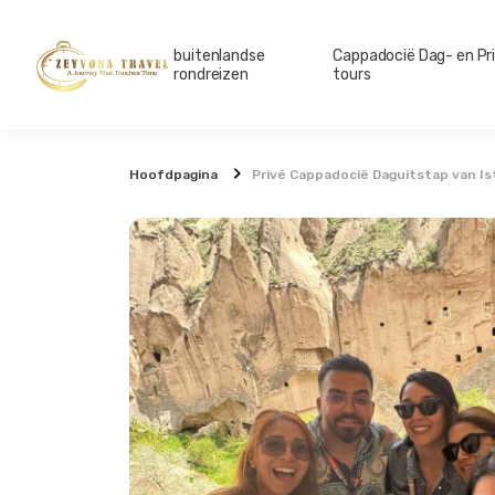
buitenlandse
Cappadocië Dag- en Pr
rondreizen
tours
Hoofdpagina
Privé Cappadocië Daguitstap van Ist