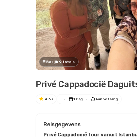
Bekijk 9 foto's
Privé Cappadocië Daguits
4.63
1 Dag
Aanbetaling
Reisgegevens
Privé Cappadocië Tour vanuit Istanbul