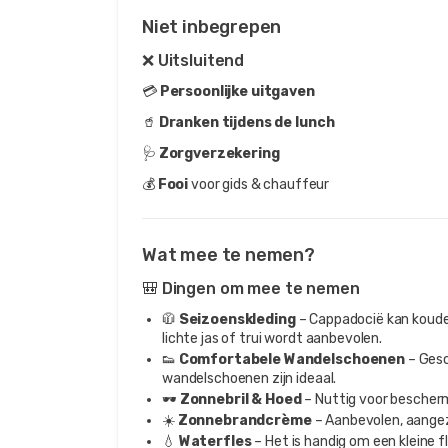
Niet inbegrepen
❌ Uitsluitend
💳
Persoonlijke uitgaven
🥤
Dranken tijdens de lunch
🩺
Zorgverzekering
💰
Fooi
voor gids & chauffeur
Wat mee te nemen?
🎒 Dingen om mee te nemen
🧥
Seizoenskleding
– Cappadocië kan kouder 
lichte jas of trui wordt aanbevolen.
👟
Comfortabele Wandelschoenen
– Gesc
wandelschoenen zijn ideaal.
🕶️
Zonnebril & Hoed
– Nuttig voor bescher
☀️
Zonnebrandcrème
– Aanbevolen, aangezi
💧
Waterfles
– Het is handig om een kleine 