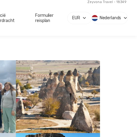
Zeyvona Travel - 18349
cië
Formulier
EUR
Nederlands
rdracht
reisplan