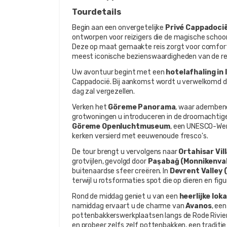
Tourdetails
Begin aan een onvergetelijke 
Privé Cappadocië
ontworpen voor reizigers die de magische schoon
Deze op maat gemaakte reis zorgt voor comfort, f
meest iconische bezienswaardigheden van de re
Uw avontuur begint met een 
hotelafhaling in 
Cappadocië. Bij aankomst wordt u verwelkomd doo
dag zal vergezellen.
Verken het 
Göreme Panorama
, waar ademben
Göreme Openluchtmuseum
, een UNESCO-Wer
kerken versierd met eeuwenoude fresco's.
De tour brengt u vervolgens naar 
Ortahisar Vil
grotvijlen, gevolgd door 
Paşabağ (Monnikenval
buitenaardse sfeer creëren. In 
Devrent Valley 
terwijl u rotsformaties spot die op dieren en figur
Rond de middag geniet u van een 
heerlijke lok
namiddag ervaart u de charme van 
Avanos
, een
pottenbakkerswerkplaatsen langs de Rode Rivier (K
en probeer zelfs zelf pottenbakken, een traditie