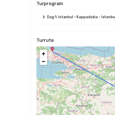
Turprogram
Dag 1: Istanbul – Kappadokia – Istanbu
Turrute
+
−