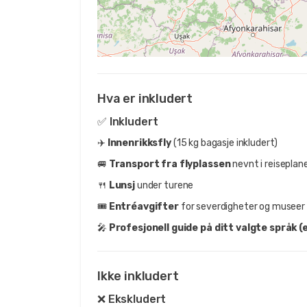
Hva er inkludert
✅ Inkludert
✈️
Innenrikksfly
(15 kg bagasje inkludert)
🚐
Transport fra flyplassen
nevnt i reiseplan
🍴
Lunsj
under turene
🎟️
Entréavgifter
for severdigheter og museer 
🎤
Profesjonell guide på ditt valgte språk (e
Ikke inkludert
❌ Ekskludert