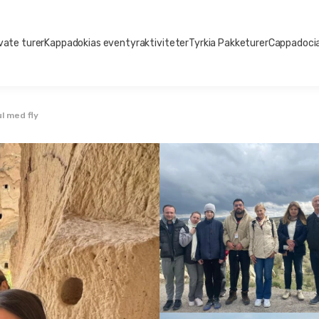
vate turer
Kappadokias eventyraktiviteter
Tyrkia Pakketurer
Cappadocia
l med fly