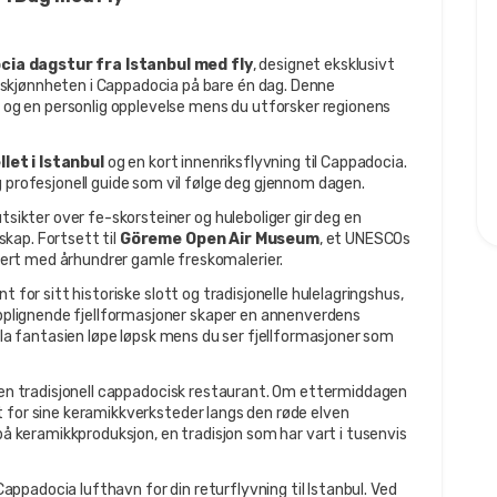
cia dagstur fra Istanbul med fly
, designet eksklusivt 
skjønnheten i Cappadocia på bare én dag. Denne 
t og en personlig opplevelse mens du utforsker regionens 
let i Istanbul
 og en kort innenriksflyvning til Cappadocia. 
g profesjonell guide som vil følge deg gjennom dagen.
tsikter over fe-skorsteiner og huleboliger gir deg en 
ap. Fortsett til 
Göreme Open Air Museum
, et UNESCOs 
ert med århundrer gamle freskomalerier.
ent for sitt historiske slott og tradisjonelle hulelagringshus, 
opplignende fjellformasjoner skaper en annenverdens 
, la fantasien løpe løpsk mens du ser fjellformasjoner som 
 en tradisjonell cappadocisk restaurant. Om ettermiddagen 
nt for sine keramikkverksteder langs den røde elven 
på keramikkproduksjon, en tradisjon som har vart i tusenvis 
 Cappadocia lufthavn for din returflyvning til Istanbul. Ved 