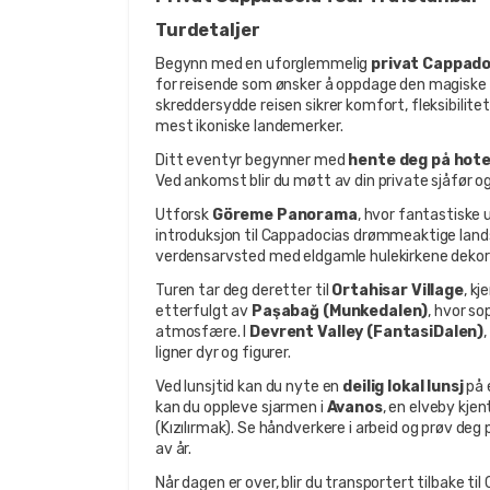
Turdetaljer
Begynn med en uforglemmelig 
privat Cappado
for reisende som ønsker å oppdage den magiske 
skreddersydde reisen sikrer komfort, fleksibilite
mest ikoniske landemerker.
Ditt eventyr begynner med 
hente deg på hotel
Ved ankomst blir du møtt av din private sjåfør o
Utforsk 
Göreme Panorama
, hvor fantastiske u
introduksjon til Cappadocias drømmeaktige landsk
verdensarvsted med eldgamle hulekirkene dekor
Turen tar deg deretter til 
Ortahisar Village
, kj
etterfulgt av 
Paşabağ (Munkedalen)
, hvor s
atmosfære. I 
Devrent Valley (FantasiDalen)
ligner dyr og figurer.
Ved lunsjtid kan du nyte en 
deilig lokal lunsj
 på
kan du oppleve sjarmen i 
Avanos
, en elveby kje
(Kızılırmak). Se håndverkere i arbeid og prøv deg 
av år.
Når dagen er over, blir du transportert tilbake til