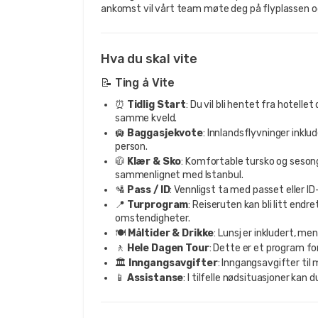
ankomst vil vårt team møte deg på flyplassen og 
Hva du skal vite
📝 Ting å Vite
⏰
Tidlig Start
: Du vil bli hentet fra hotellet
samme kveld.
🛄
Baggasjekvote
: Innlandsflyvninger inklu
person.
🧥
Klær & Sko
: Komfortable tursko og seson
sammenlignet med Istanbul.
🛂
Pass / ID
: Vennligst ta med passet eller ID
📍
Turprogram
: Reiseruten kan bli litt endr
omstendigheter.
🍽️
Måltider & Drikke
: Lunsj er inkludert, me
🚶
Hele Dagen Tour
: Dette er et program fo
🏛️
Inngangsavgifter
: Inngangsavgifter til 
📱
Assistanse
: I tilfelle nødsituasjoner kan 