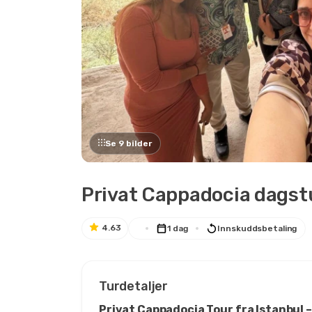
Se 9 bilder
Privat Cappadocia dagstu
4.63
1 dag
Innskuddsbetaling
Turdetaljer
Privat Cappadocia Tour fra Istanbul –