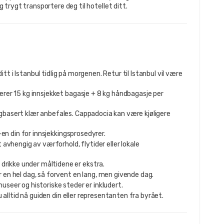
trygt transportere deg til hotellet ditt.
 ditt i Istanbul tidlig på morgenen. Retur til Istanbul vil være
derer 15 kg innsjekket bagasje + 8 kg håndbagasje per
gbasert klær anbefales. Cappadocia kan være kjøligere
-en din for innsjekkingsprosedyrer.
et avhengig av værforhold, flytider eller lokale
n drikke under måltidene er ekstra.
r en hel dag, så forvent en lang, men givende dag.
museer og historiske steder er inkludert.
du alltid nå guiden din eller representanten fra byrået.