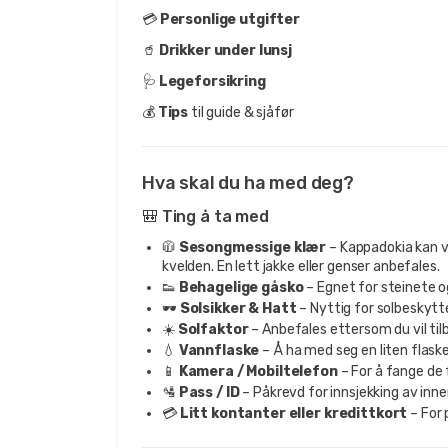
💳
Personlige utgifter
🥤
Drikker under lunsj
🩺
Legeforsikring
💰
Tips
til guide & sjåfør
Hva skal du ha med deg?
🎒 Ting å ta med
🧥
Sesongmessige klær
– Kappadokia kan v
kvelden. En lett jakke eller genser anbefales.
👟
Behagelige gåsko
– Egnet for steinete og 
🕶️
Solsikker & Hatt
– Nyttig for solbeskytt
☀️
Solfaktor
– Anbefales ettersom du vil ti
💧
Vannflaske
– Å ha med seg en liten flask
📱
Kamera / Mobiltelefon
– For å fange de
🛂
Pass / ID
– Påkrevd for innsjekking av inne
💳
Litt kontanter eller kredittkort
– For 