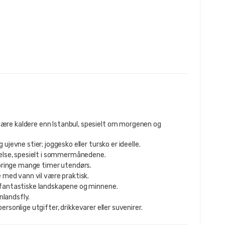
ære kaldere enn Istanbul, spesielt om morgenen og
ujevne stier; joggesko eller tursko er ideelle.
else, spesielt i sommermånedene.
lbringe mange timer utendørs.
e med vann vil være praktisk.
 fantastiske landskapene og minnene.
nlandsfly.
personlige utgifter, drikkevarer eller suvenirer.