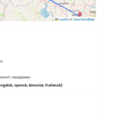
Leaflet
|
©
OpenStreetMap
en
nevnt i reiseplanen
ngelsk, spansk, kinesisk, italiensk)