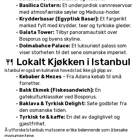
Basilica Cistern:
 Et underjordisk vannreservoar 
med atmosfæriske søyler og Medusa-hoder.
Krydderbasar (Egyptisk Basar):
 Et fargerikt 
marked fylt med krydder, teer og tyrkiske gleder.
Galata Tower:
 Tilbyr panoramautsikt over 
Bosporus og byens skyline.
Dolmabahce Palace:
 Et luksuriøst palass som 
viser storheten til det sene osmanske imperiet.
🍴 Lokalt Kjøkken i Istanbul
Istanbul er også en kulinarisk hovedstad. Ikke gå glipp av:
Kebaber & Mezes
 – Fra Adana kebab til små 
forretter.
Balık Ekmek (Fiskesandwich):
 En 
gatekulturklassiker ved Bosporus.
Baklava & Tyrkisk Delight:
 Søte godbiter fra 
den osmanske tiden.
Tyrkisk te & kaffe:
 En del av dagliglivet og 
gjestfrihet.
Å utforske Istanbuls matscene er like belønnende som å besøke 
monumentene.