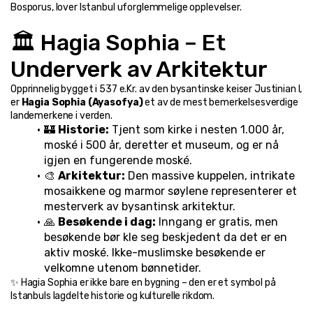
Bosporus, lover Istanbul uforglemmelige opplevelser.
🏛️ Hagia Sophia – Et 
Underverk av Arkitektur
Opprinnelig bygget i 537 e.Kr. av den bysantinske keiser Justinian I, 
er 
Hagia Sophia (Ayasofya)
 et av de mest bemerkelsesverdige 
landemerkene i verden.
🏰 
Historie:
 Tjent som kirke i nesten 1.000 år, 
moské i 500 år, deretter et museum, og er nå 
igjen en fungerende moské.
🎨 
Arkitektur:
 Den massive kuppelen, intrikate 
mosaikkene og marmor søylene representerer et 
mesterverk av bysantinsk arkitektur.
🙏 
Besøkende i dag:
 Inngang er gratis, men 
besøkende bør kle seg beskjedent da det er en 
aktiv moské. Ikke-muslimske besøkende er 
velkomne utenom bønnetider.
✨ Hagia Sophia er ikke bare en bygning – den er et symbol på 
Istanbuls lagdelte historie og kulturelle rikdom.