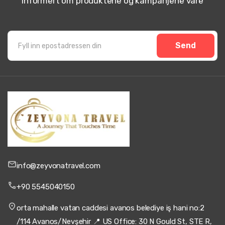
informert om produktene og kampanjene våre
Send
info@zeyvonatravel.com
+90 5545040150
orta mahalle vatan caddesi avanos belediye iş hani no:2
/114 Avanos/Nevşehir 📍 US Office: 30 N Gould St, STE R,