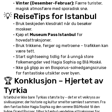
Vinter (Desember–Februar):
 Færre turister, 
magisk atmosfære med sporadisk snø.
💡 ReiseTips for Istanbul
Bruk beskjeden klesdrakt når du besøker 
moskeer.
Kjøp et 
Museum Pass Istanbul
 for 
hovedattraksjoner.
Bruk trikkene, ferger og metroene – trafikken kan 
være tett.
Start sightseeing tidlig for å unngå store 
folkemengder ved Hagia Sophia og Blå Moské.
Ikke gå glipp av en Bosporus-solnedgangscruise 
for fantastiske utsikter over byen.
🏆 Konklusjon – Hjertet av 
Tyrkia
Istanbul er ikke bare Tyrkias største by – det er et veikryss av 
sivilisasjoner, der historie og kultur smelter sømløst sammen. Fra 
den fantastiske Hagia Sophia og den serene Blå Moské til den 
livlige Grand Bazaar, tilbyr Istanbul uendelige attraksjoner for 