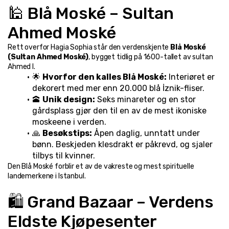
🕌 Blå Moské – Sultan 
Ahmed Moské
Rett overfor Hagia Sophia står den verdenskjente 
Blå Moské 
(Sultan Ahmed Moské)
, bygget tidlig på 1600-tallet av sultan 
Ahmed I.
🌟 
Hvorfor den kalles Blå Moské:
 Interiøret er 
dekorert med mer enn 20.000 blå İznik-fliser.
🕋 
Unik design:
 Seks minareter og en stor 
gårdsplass gjør den til en av de mest ikoniske 
moskeene i verden.
🙏 
Besøkstips:
 Åpen daglig, unntatt under 
bønn. Beskjeden klesdrakt er påkrevd, og sjaler 
tilbys til kvinner.
Den Blå Moské forblir et av de vakreste og mest spirituelle 
landemerkene i Istanbul.
🛍️ Grand Bazaar – Verdens 
Eldste Kjøpesenter