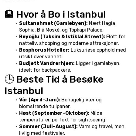
🏨 Hvor å Bo i Istanbul
Sultanahmet (Gamlebyen):
 Nært Hagia 
Sophia, Blå Moské, og Topkapi Palace.
Beyoğlu (Taksim & Istiklal Street):
 Flott for 
natteliv, shopping og moderne attraksjoner.
Bosphorus Hoteller:
 Luksuriøse opphold med 
utsikt over vannet.
Budjett Vandrerhjem:
 Ligger i gamlebyen, 
ideelt for backpackere.
🕒 Beste Tid å Besøke 
Istanbul
Vår (April–Juni):
 Behagelig vær og 
blomstrende tulipaner.
Høst (September–Oktober):
 Milde 
temperaturer, perfekt for sightseeing.
Sommer (Juli–August):
 Varm og travel, men 
livlig med festivaler.