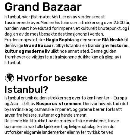
Grand Bazaar
Istanbul, hvor Øst møter Vest, er en av verdens mest 
fascinerende byer. Med en historie som strekker seg over 2.500 år, 
har den vært hovedstad for imperier, et kulturelt knutepunkt, og i 
dag, en av de mest besøkte destinasjonene i verden.
Fra den majestetiske 
Hagia Sophia
 og den serene 
Blå Moské
 til 
den livlige 
Grand Bazaar
, tilbyr Istanbul en blanding av 
historie, 
kultur og moderne liv
 ulikt noe annet sted. Denne guiden 
fremhever de viktigste attraksjonene du ikke kan gå glipp av i 
Istanbul.
🌍 Hvorfor besøke 
Istanbul?
Istanbul er unik da den strekker seg over to kontinenter – Europa 
og Asia – delt av 
Bosporus-strømmen
. Den var hovedstad i det 
bysantinske og osmanske imperiet, og gatene bærer fortsatt 
arven fra keisere, sultaner og handelsmenn.
Reisende blir tiltrukket av de majestetiske moskeene, travle 
bazarene, smakfulle kjøkkenet og livlige nabolag. Enten du 
utforsker eldgamle landemerker eller nyter tyrkisk te ved 