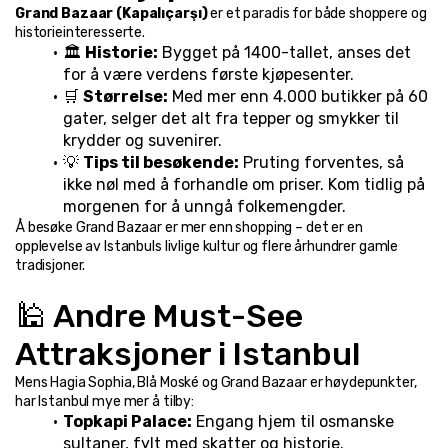
Grand Bazaar (Kapalıçarşı)
 er et paradis for både shoppere og 
historieinteresserte.
🏛️ 
Historie:
 Bygget på 1400-tallet, anses det 
for å være verdens første kjøpesenter.
🛒 
Størrelse:
 Med mer enn 4.000 butikker på 60 
gater, selger det alt fra tepper og smykker til 
krydder og suvenirer.
💡 
Tips til besøkende:
 Pruting forventes, så 
ikke nøl med å forhandle om priser. Kom tidlig på 
morgenen for å unngå folkemengder.
Å besøke Grand Bazaar er mer enn shopping – det er en 
opplevelse av Istanbuls livlige kultur og flere århundrer gamle 
tradisjoner.
🕌 Andre Must-See 
Attraksjoner i Istanbul
Mens Hagia Sophia, Blå Moské og Grand Bazaar er høydepunkter, 
har Istanbul mye mer å tilby:
Topkapi Palace:
 Engang hjem til osmanske 
sultaner, fylt med skatter og historie.