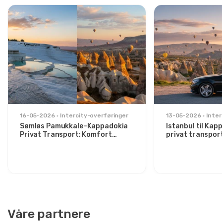
16-05-2026
Intercity-overføringer
13-05-2026
Inter
Sømløs Pamukkale–Kappadokia
Istanbul til Ka
Privat Transport: Komfort
privat transpor
Mellom To Ikoner
for stilbevisste
Våre partnere