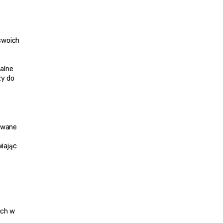
Kapadocja jest jednym z najbardziej fascynujących i najczęściej odwiedzanych regionów Turcji. Znana na całym świecie ze swoich 
alne 
y do 
owane 
iając 
ch w 