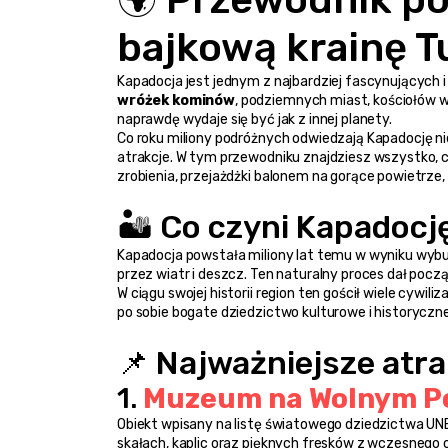
bajkową krainę Tu
wróżek kominów
, podziemnych miast, kościołów wy
naprawdę wydaje się być jak z innej planety.
Co roku miliony podróżnych odwiedzają Kapadocję nie t
atrakcje. W tym przewodniku znajdziesz wszystko, c
zrobienia, przejażdżki balonem na gorące powietrze, 
🏜️ Co czyni Kapadoc
Kapadocja powstała miliony lat temu w wyniku wybu
przez wiatr i deszcz. Ten naturalny proces dał pocz
W ciągu swojej historii region ten gościł wiele cywiliza
po sobie bogate dziedzictwo kulturowe i historyczne
📌 Najważniejsze atra
1. 
Muzeum na Wolnym P
Obiekt wpisany na listę światowego dziedzictwa U
skałach, kaplic oraz pięknych fresków z wczesnego 