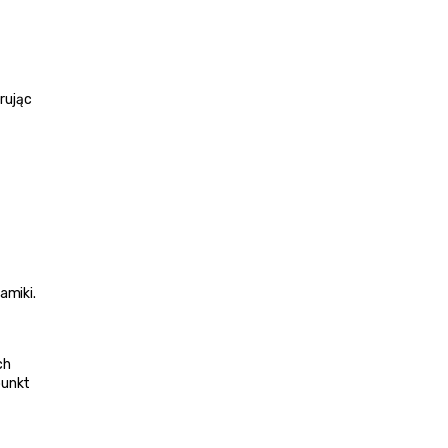
ując 
miki. 
h 
unkt 