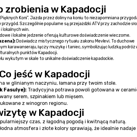
o zrobienia w Kapadocji
 Pięknych Koni”. Jazda przez doliny na koniu to niezapomniana przygod
y przygód. Szczególnie popularne są przejażdżki ATV przy zachodzie sł
 i lokalnych win.
dowe i lokalne jedzenie oferują kulturowe doświadczenie wieczorne.
azena):
 Doświadcz mistycznego rytuału zakonu Mevlevi. To duchowe 
ym karawanseraju, łączy muzykę i taniec, symbolizując ludzką podróż 
ulturalnych punktów Kapadocji.
elu wykutym w skale to unikalne doświadczenie kapadockie.
 Co jeść w Kapadocji
a w glinianym naczyniu, łamana przy twoim stole.
k Fasulye):
 Tradycyjna potrawa powoli gotowana w cerami
iewany serem, szpinakiem lub mięsem.
dukowane z winogron regionu.
wizytę w Kapadocji
pularniejszy czas, z łagodną pogodą i kwitnącą naturą.
łodna atmosfera i złote kolory sprawiają, że idealnie nadaje 