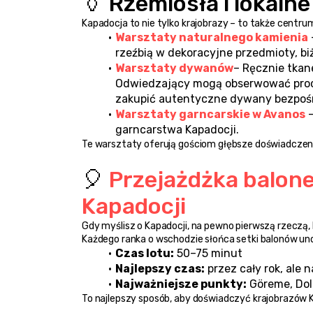
🏺 Rzemiosła i lokaln
Kapadocja to nie tylko krajobrazy – to także centru
Warsztaty naturalnego kamienia
rzeźbią w dekoracyjne przedmioty, biż
Warsztaty dywanów
– Ręcznie tkan
Odwiedzający mogą obserwować proces
zakupić autentyczne dywany bezpośre
Warsztaty garncarskie w Avanos
 
garncarstwa Kapadocji.
Te warsztaty oferują gościom głębsze doświadczeni
🎈 
Przejażdżka balone
Kapadocji
Gdy myślisz o Kapadocji, na pewno pierwszą rzeczą, 
Każdego ranka o wschodzie słońca setki balonów unos
Czas lotu:
 50–75 minut
Najlepszy czas:
 przez cały rok, ale
Najważniejsze punkty:
 Göreme, Dol
To najlepszy sposób, aby doświadczyć krajobrazów K