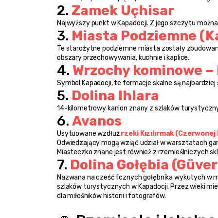
2. 
Zamek Uçhisar
Najwyższy punkt w Kapadocji. Z jego szczytu można 
3. 
Miasta Podziemne (Ka
Te starożytne podziemne miasta zostały zbudowane j
obszary przechowywania, kuchnie i kaplice.
4. 
Wrzochy kominowe – 
Symbol Kapadocji, te formacje skalne są najbardzie
5. 
Dolina Ihlara
14-kilometrowy kanion znany z szlaków turystyczny
6. 
Avanos
Usytuowane wzdłuż 
rzeki Kızılırmak (Czerwonej 
Odwiedzający mogą wziąć udział w warsztatach garn
Miasteczko znane jest również z rzemieślniczych skl
7. 
Dolina Gołębia (Güverc
Nazwana na cześć licznych gołębnika wykutych w mięk
szlaków turystycznych w Kapadocji. Przez wieki mies
dla miłośników historii i fotografów.