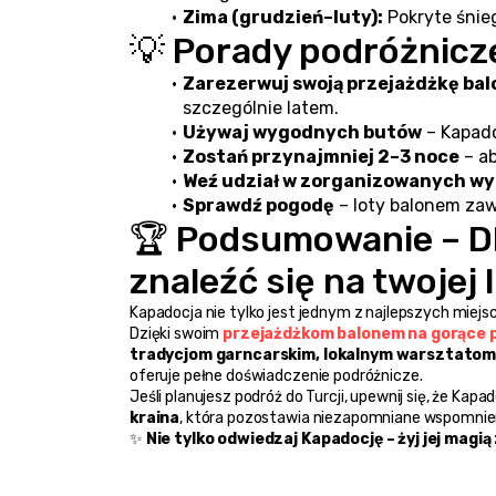
Zima (grudzień–luty):
 Pokryte śnie
💡 Porady podróżnicze
Zarezerwuj swoją przejażdżkę ba
szczególnie latem.
Używaj wygodnych butów
 – Kapad
Zostań przynajmniej 2–3 noce
 – a
Weź udział w zorganizowanych w
Sprawdź pogodę
 – loty balonem z
🏆 Podsumowanie – D
znaleźć się na twojej 
Kapadocja nie tylko jest jednym z najlepszych miejsc
Dzięki swoim 
przejażdżkom balonem na gorące 
tradycjom garncarskim, lokalnym warsztatom,
oferuje pełne doświadczenie podróżnicze.
Jeśli planujesz podróż do Turcji, upewnij się, że Kapad
kraina
, która pozostawia niezapomniane wspomnie
✨ 
Nie tylko odwiedzaj Kapadocję – żyj jej magią