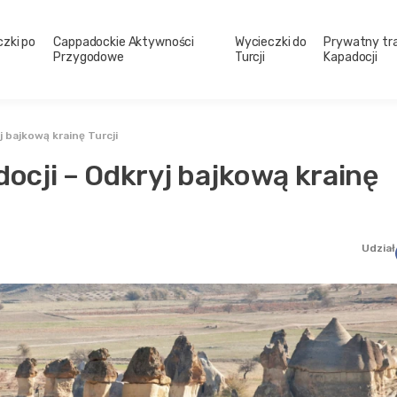
zki po
Cappadockie Aktywności
Wycieczki do
Prywatny tr
Przygodowe
Turcji
Kapadocji
 bajkową krainę Turcji
ocji – Odkryj bajkową krainę
Udział