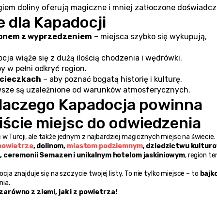
giem doliny oferują magiczne i mniej zatłoczone doświadcz
 dla Kapadocji
lonem z wyprzedzeniem
 – miejsca szybko się wykupują, 
ocja wiąże się z dużą ilością chodzenia i wędrówki.
by w pełni odkryć region.
ycieczkach
 – aby poznać bogatą historię i kulturę.
awsze są uzależnione od warunków atmosferycznych.
laczego Kapadocja powinna 
liście miejsc do odwiedzenia
 w Turcji, ale także jednym z najbardziej magicznych miejsc na świecie.
powietrze
, dolinom, 
miastom podziemnym
, dziedzictwu kultur
 ceremonii Semazen i unikalnym hotelom jaskiniowym
, region ten
ocja znajduje się na szczycie twojej listy. To nie tylko miejsce – to 
bajk
nia.
 zarówno z ziemi, jak i z powietrza!