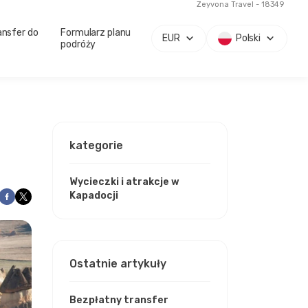
Zeyvona Travel - 18349
ansfer do
Formularz planu
EUR
Polski
podróży
kategorie
Wycieczki i atrakcje w
Kapadocji
Ostatnie artykuły
Bezpłatny transfer