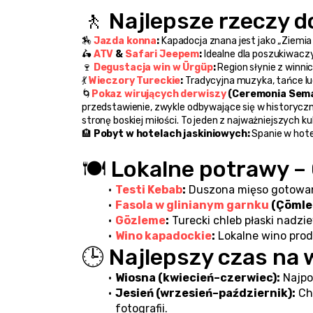
🚶 Najlepsze rzeczy d
🏇 
Jazda konna
:
 Kapadocja znana jest jako „Ziemia
🛵 
ATV
 &
Safari Jeepem
:
 Idealne dla poszukiwacz
🍷 
Degustacja win w Ürgüp
:
 Region słynie z winnic
💃 
Wieczory Tureckie
:
 Tradycyjna muzyka, tańce lu
🌀
Pokaz wirujących derwiszy
 (Ceremonia Sem
przedstawienie, zwykle odbywające się w historyczn
stronę boskiej miłości. To jeden z najważniejszych k
🏨 
Pobyt w hotelach jaskiniowych:
 Spanie w hot
🍽️ Lokalne potrawy –
Testi Kebab
:
 Duszona mięso gotowan
Fasola w glinianym garnku
 (Çömle
Gözleme
:
 Turecki chleb płaski nadz
Wino kapadockie
:
 Lokalne wino pro
🕒 Najlepszy czas na 
Wiosna (kwiecień–czerwiec):
 Najpo
Jesień (wrzesień–październik):
 Ch
fotografii.