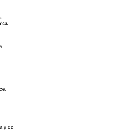
a.
ońca.
w 
ce.
się do 