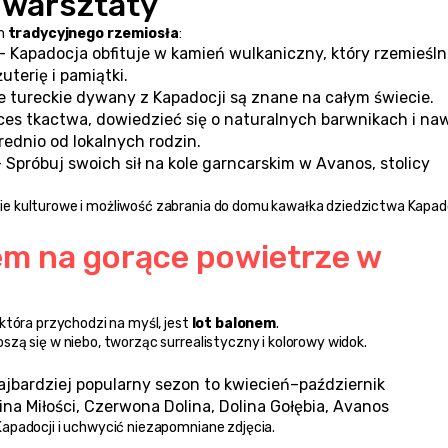
e warsztaty
m 
tradycyjnego rzemiosła
:
 – Kapadocja obfituje w kamień wulkaniczny, który rzemieślni
uterię i pamiątki.
e tureckie dywany z Kapadocji są znane na całym świecie. 
 tkactwa, dowiedzieć się o naturalnych barwnikach i naw
dnio od lokalnych rodzin.
– Spróbuj swoich sił na kole garncarskim w Avanos, stolicy 
e kulturowe i możliwość zabrania do domu kawałka dziedzictwa Kapado
m na gorące powietrze w 
która przychodzi na myśl, jest 
lot balonem
.
zą się w niebo, tworząc surrealistyczny i kolorowy widok.
 najbardziej popularny sezon to kwiecień–październik
ina Miłości, Czerwona Dolina, Dolina Gołębia, Avanos
apadocji i uchwycić niezapomniane zdjęcia.