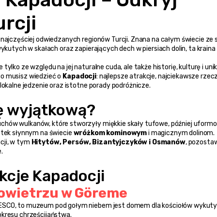
rcji
kutych w skałach oraz zapierających dech w piersiach dolin, ta kraina 
ylko ze względu na jej naturalne cuda, ale także historię, kulturę i unik
o musisz wiedzieć o 
Kapadocji
: najlepsze atrakcje, najciekawsze rzecz
lokalne jedzenie oraz istotne porady podróżnicze.
ję wyjątkową?
chów wulkanów, które stworzyły miękkie skały tufowe, później uform
ątek słynnym na świecie 
wróżkom kominowym
 i magicznym dolinom.
cji, w tym 
Hitytów, Persów, Bizantyjczyków i Osmanów
, pozostaw
.
kcje Kapadocji
owietrzu w Göreme
NESCO, to muzeum pod gołym niebem jest domem dla kościołów wykuty
okresu chrześcijaństwa.