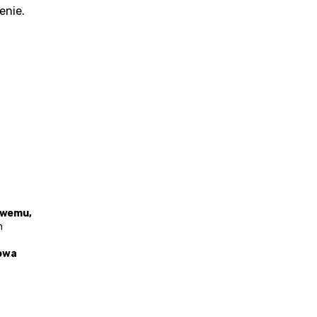
enie.
owemu, 
 
owa 