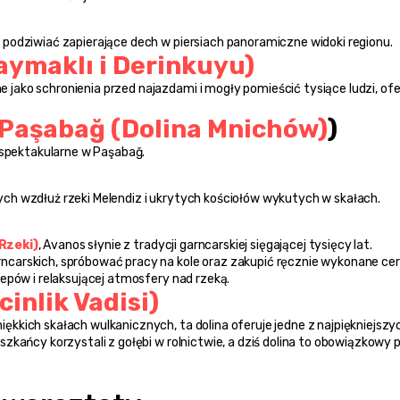
podziwiać zapierające dech w piersiach panoramiczne widoki regionu.
ymaklı i Derinkuyu)
ako schronienia przed najazdami i mogły pomieścić tysiące ludzi, ofer
Paşabağ (Dolina Mnichów)
)
j spektakularne w Paşabağ.
ch wzdłuż rzeki Melendiz i ukrytych kościołów wykutych w skałach.
Rzeki)
, Avanos słynie z tradycji garncarskiej sięgającej tysięcy lat. 
carskich, spróbować pracy na kole oraz zakupić ręcznie wykonane cera
epów i relaksującej atmosfery nad rzeką.
inlik Vadisi)
kich skałach wulkanicznych, ta dolina oferuje jedne z najpiękniejszyc
zkańcy korzystali z gołębi w rolnictwie, a dziś dolina to obowiązkowy p