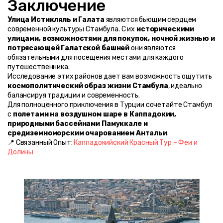
Заключение
Улица Истикляль и Галата
 являются бьющим сердцем 
современной культуры Стамбула. С их 
историческими 
улицами, возможностями для покупок, ночной жизнью и 
потрясающей Галатской башней
 они являются 
обязательными для посещения местами для каждого 
путешественника.
Исследование этих районов дает вам возможность ощутить 
космополитический образ жизни Стамбула
, идеально 
балансируя традиции и современность.
Для полноценного приключения в Турции сочетайте Стамбул 
с 
полетами на воздушном шаре в Каппадокии, 
природными бассейнами Памуккале и 
средиземноморским очарованием Антальи
.
📍 Связанный Опыт: 
Каппадокийский Красный Тур – Феи и 
Долины