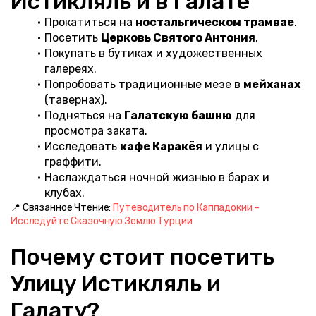
Истикляль и в Галате
Прокатиться на 
ностальгическом трамвае
.
Посетить 
Церковь Святого Антония
.
Покупать в бутиках и художественных 
галереях.
Попробовать традиционные мезе в 
мейханах
(тавернах).
Подняться на 
Галатскую башню
 для 
просмотра заката.
Исследовать 
кафе Каракёя
 и улицы с 
граффити.
Наслаждаться ночной жизнью в барах и 
клубах.
📍 Связанное Чтение: 
Путеводитель по Каппадокии – 
Исследуйте Сказочную Землю Турции
Почему стоит посетить 
Улицу Истикляль и 
Галату?