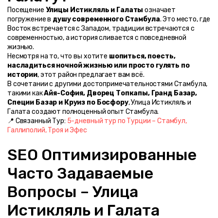
Посещение 
Улицы Истикляль и Галаты
 означает 
погружение в 
душу современного Стамбула
. Это место, где 
Восток встречается с Западом, традиции встречаются с 
современностью, а история сливается с повседневной 
жизнью.
Несмотря на то, что вы хотите 
шопиться, поесть, 
насладиться ночной жизнью или просто гулять по 
истории
, этот район предлагает вам всё.
В сочетании с другими достопримечательностями Стамбула, 
такими как 
Айя-София, Дворец Топкапы, Гранд Базар, 
Специи Базар и Круиз по Босфору
, Улица Истикляль и 
Галата создают полноценный опыт Стамбула.
📍 Связанный Тур: 
5-дневный тур по Турции – Стамбул, 
Галлиполий, Троя и Эфес
SEO Оптимизированные 
Часто Задаваемые 
Вопросы – Улица 
Истикляль и Галата