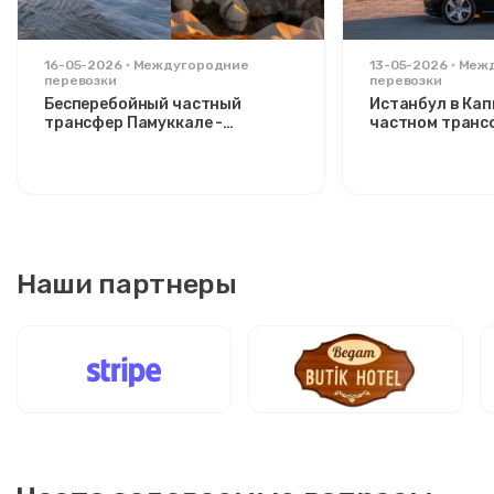
16-05-2026
Междугородние
13-05-2026
Меж
перевозки
перевозки
Бесперебойный частный
Истанбул в Ка
трансфер Памуккале -
частном транс
Каппадокия: комфорт между
расслабляющий
двумя иконами
стильных путе
Наши партнеры