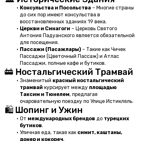
Консульства и Посольства
 – Многие страны 
до сих пор имеют консульства в 
восстановленных зданиях 19 века.
Церкви и Синагоги
 – Церковь Святого 
Антония Падуанского является обязательной 
для посещения.
Пассажи (Пасажлары)
 – Такие как Чичек 
Пассаджи (Цветочный Пассаж) и Атлас 
Пассаджи, полные кафе и бутиков.
🚋 Ностальгический Трамвай
Знаменитый 
красный ностальгический 
трамвай
 курсирует между 
площадью 
Таксим и Тюнелем
, предлагая 
очаровательную поездку по Улице Истикляль.
🛍️ Шопинг и Ужин
От 
международных брендов
 до 
турецких 
бутиков
.
Уличная еда, такая как 
симит, каштаны, 
донер и кокореч
.