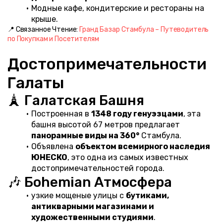
Модные кафе, кондитерские и рестораны на 
крыше.
📍 Связанное Чтение: 
Гранд Базар Стамбула – Путеводитель 
по Покупкам и Посетителям
Достопримечательности 
Галаты
🗼 Галатская Башня
Построенная в 
1348 году генуэзцами
, эта 
башня высотой 67 метров предлагает 
панорамные виды на 360°
 Стамбула.
Объявлена 
объектом всемирного наследия 
ЮНЕСКО
, это одна из самых известных 
достопримечательностей города.
🎶 Боhemian Атмосфера
узкие мощеные улицы с 
бутиками, 
антикварными магазинами и 
художественными студиями
.