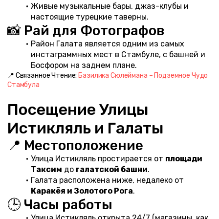
Живые музыкальные бары, джаз-клубы и 
настоящие турецкие таверны.
📸 Рай для Фотографов
Район Галата является одним из самых 
инстаграммных мест в Стамбуле, с башней и 
Босфором на заднем плане.
📍 Связанное Чтение: 
Базилика Сюлеймана – Подземное Чудо 
Стамбула
Посещение Улицы 
Истикляль и Галаты
📍 Местоположение
Улица Истикляль простирается от 
площади 
Таксим
 до 
галатской башни
.
Галата расположена ниже, недалеко от 
Каракёя и Золотого Рога
.
🕒 Часы работы
Улица Истикляль открыта 24/7 (магазины, как 