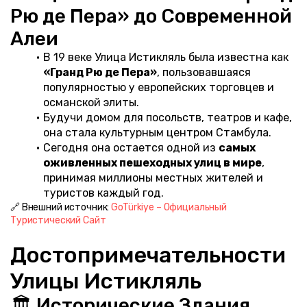
Рю де Пера» до Современной 
Алеи
В 19 веке Улица Истикляль была известна как 
«Гранд Рю де Пера»
, пользовавшаяся 
популярностью у европейских торговцев и 
османской элиты.
Будучи домом для посольств, театров и кафе, 
она стала культурным центром Стамбула.
Сегодня она остается одной из 
самых 
оживленных пешеходных улиц в мире
, 
принимая миллионы местных жителей и 
туристов каждый год.
🔗 Внешний источник: 
GoTürkiye – Официальный 
Туристический Сайт
Достопримечательности 
Улицы Истикляль
🏛️ Исторические Здания