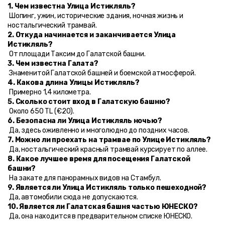
1. Чем известна Улица Истикляль?
 Шопинг, ужин, исторические здания, ночная жизнь и 
ностальгический трамвай.
2. Откуда начинается и заканчивается Улица 
Истикляль?
 От площади Таксим до Галатской башни.
3. Чем известна Галата?
 Знаменитой Галатской башней и боемской атмосферой.
4. Какова длина Улицы Истикляль?
 Примерно 1,4 километра.
5. Сколько стоит вход в Галатскую башню?
 Около 650 TL (€20).
6. Безопасна ли Улица Истикляль ночью?
 Да, здесь оживленно и многолюдно до поздних часов.
7. Можно ли проехать на трамвае по Улице Истикляль?
 Да, ностальгический красный трамвай курсирует по аллее.
8. Какое лучшее время для посещения Галатской 
башни?
 На закате для панорамных видов на Стамбул.
9. Является ли Улица Истикляль только пешеходной?
 Да, автомобили сюда не допускаются.
10. Является ли Галатская башня частью ЮНЕСКО?
 Да, она находится в предварительном списке ЮНЕСКО.