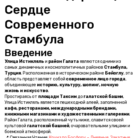
Сердце 
Современного 
Стамбула
Введение
Улица Истикляль
 и 
район Галата
 являются одними из 
самых динамичных и космополитичных районов 
Стамбула, 
Турция
. Расположенная в историческом районе 
Бейоглу
, эта 
область представляет собой 
современное лицо города
, 
объединяющее 
историю, культуру, шопинг, ночную 
жизнь и искусство
.
Простираясь от 
площади Таксим
 до 
галатской башни
, 
Улица Истикляль является пешеходной алеей, заполненной 
кафе, ресторанами, международными брендами, 
книжными магазинами и художественными галереями
. 
Район Галата, расположенный чуть ниже, славится своей 
культовой 
галатской башней
, очаровательными улицами и 
боемской атмосферой.
📍 Связанная Чтение: 
Круиз по Босфору – Дневные, Закатные 