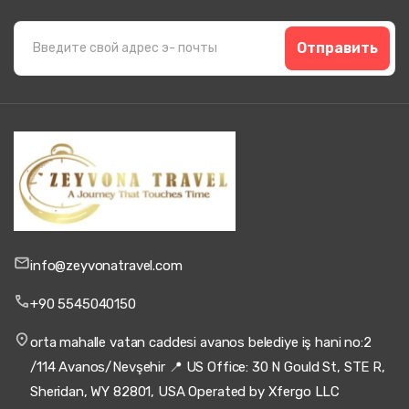
Отправить
info@zeyvonatravel.com
+90 5545040150
orta mahalle vatan caddesi avanos belediye iş hani no:2
/114 Avanos/Nevşehir 📍 US Office: 30 N Gould St, STE R,
Sheridan, WY 82801, USA Operated by Xfergo LLC