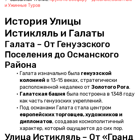
и Ужинные Туров
История Улицы 
Истикляль и Галаты
Галата – От Генуэзского 
Поселения до Османского 
Района
Галата изначально была 
генуэзской 
колонией
 в 13-15 веках, стратегически 
расположенной недалеко от 
Золотого Рога
.
Галатская башня
 была построена в 1348 году 
как часть генуэзских укреплений.
Под османами Галата стала центром 
европейских торговцев, художников и 
дипломатов
, создавая космополитичный 
характер, который ощущается до сих пор.
Улица Истикляль – От «Гранд 