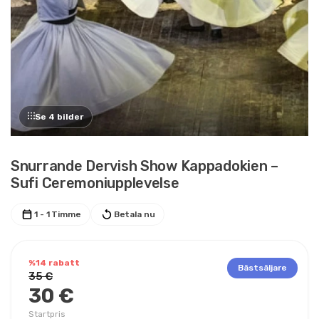
Se 4 bilder
Snurrande Dervish Show Kappadokien –
Sufi Ceremoniupplevelse
1 - 1 Timme
Betala nu
%14 rabatt
Bästsäljare
35 €
30 €
Startpris