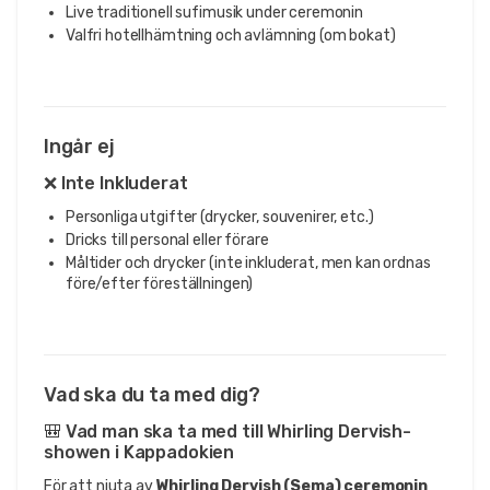
Live traditionell sufimusik under ceremonin
Valfri hotellhämtning och avlämning (om bokat)
Ingår ej
❌ Inte Inkluderat
Personliga utgifter (drycker, souvenirer, etc.)
Dricks till personal eller förare
Måltider och drycker (inte inkluderat, men kan ordnas
före/efter föreställningen)
Vad ska du ta med dig?
🎒 Vad man ska ta med till Whirling Dervish-
showen i Kappadokien
För att njuta av
Whirling Dervish (Sema) ceremonin