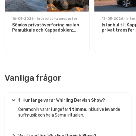
16-05-2026
Intercity-transporter
13-05-2026
Inter
Sömlös privatöverföring mellan
Istanbul till Ka
Pamukkale och Kappadokien:
privat transfer
Komfort mellan två ikoner
för stiliga rese
Vanliga frågor
1. Hur länge varar Whirling Dervish Show?
Ceremonin varar i ungefär
1 timme
, inklusive levande
sufimusik och hela Sema-ritualen.
Var framförs Whirling Dervish Show?