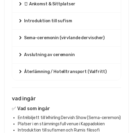
⏰ Ankomst & Sittplatser
Introduktion till sufism
Sema-ceremonin (virvlande dervischer)
Avslutning av ceremonin
Återlämning / Hotelltransport (Valfritt)
vad ingår
✅ Vad som ingår
Entrébiljett till Whirling Dervish Show (Sema-ceremoni)
Platser i en stämningsfull venue i Kappadokien
Introduktion till sufismen och Rumis filosofi