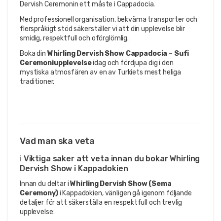
Dervish Ceremonin ett måste i Cappadocia.
Med professionell organisation, bekväma transporter och 
flerspråkigt stöd säkerställer vi att din upplevelse blir 
smidig, respektfull och oförglömlig.
Boka din 
Whirling Dervish Show Cappadocia – Sufi 
Ceremoniupplevelse
 idag och fördjupa dig i den 
mystiska atmosfären av en av Turkiets mest heliga 
traditioner.
Vad man ska veta
ℹ️ Viktiga saker att veta innan du bokar Whirling
Dervish Show i Kappadokien
Innan du deltar i
Whirling Dervish Show (Sema
Ceremony)
i Kappadokien, vänligen gå igenom följande
detaljer för att säkerställa en respektfull och trevlig
upplevelse: