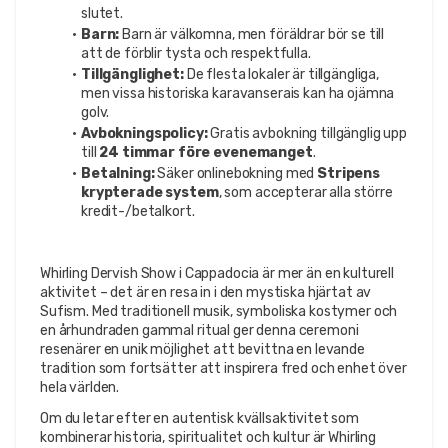
slutet.
Barn:
 Barn är välkomna, men föräldrar bör se till 
att de förblir tysta och respektfulla.
Tillgänglighet:
 De flesta lokaler är tillgängliga, 
men vissa historiska karavanserais kan ha ojämna 
golv.
Avbokningspolicy:
 Gratis avbokning tillgänglig upp 
till 
24 timmar före evenemanget
.
Betalning:
 Säker onlinebokning med 
Stripens 
krypterade system
, som accepterar alla större 
kredit-/betalkort.
Whirling Dervish Show i Cappadocia är mer än en kulturell 
aktivitet – det är en resa in i den mystiska hjärtat av 
Sufism. Med traditionell musik, symboliska kostymer och 
en århundraden gammal ritual ger denna ceremoni 
resenärer en unik möjlighet att bevittna en levande 
tradition som fortsätter att inspirera fred och enhet över 
hela världen.
Om du letar efter en autentisk kvällsaktivitet som 
kombinerar historia, spiritualitet och kultur är Whirling 