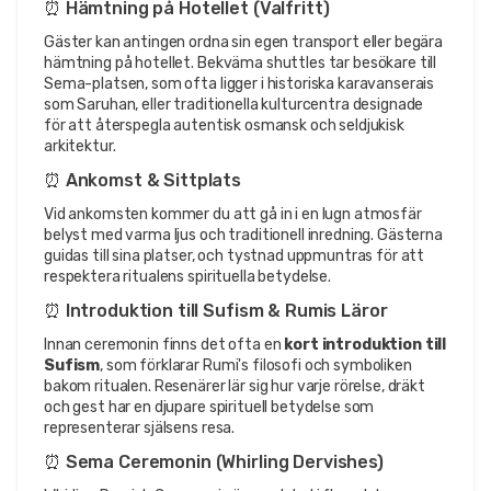
⏰ Hämtning på Hotellet (Valfritt)
Gäster kan antingen ordna sin egen transport eller begära 
hämtning på hotellet. Bekväma shuttles tar besökare till 
Sema-platsen, som ofta ligger i historiska karavanserais 
som Saruhan, eller traditionella kulturcentra designade 
för att återspegla autentisk osmansk och seldjukisk 
arkitektur.
⏰ Ankomst & Sittplats
Vid ankomsten kommer du att gå in i en lugn atmosfär 
belyst med varma ljus och traditionell inredning. Gästerna 
guidas till sina platser, och tystnad uppmuntras för att 
respektera ritualens spirituella betydelse.
⏰ Introduktion till Sufism & Rumis Läror
Innan ceremonin finns det ofta en 
kort introduktion till 
Sufism
, som förklarar Rumi's filosofi och symboliken 
bakom ritualen. Resenärer lär sig hur varje rörelse, dräkt 
och gest har en djupare spirituell betydelse som 
representerar själsens resa.
⏰ Sema Ceremonin (Whirling Dervishes)