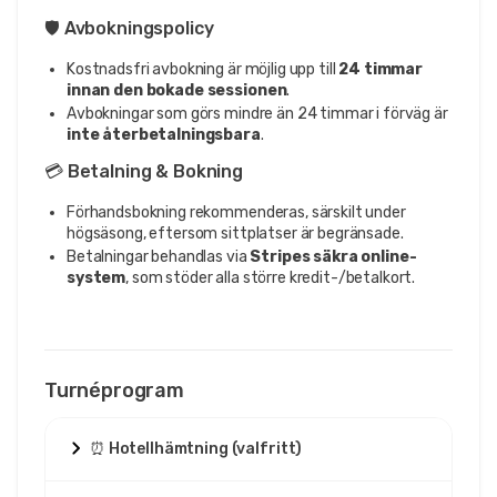
🛡️ Avbokningspolicy
Kostnadsfri avbokning är möjlig upp till
24 timmar
innan den bokade sessionen
.
Avbokningar som görs mindre än 24 timmar i förväg är
inte återbetalningsbara
.
💳 Betalning & Bokning
Förhandsbokning rekommenderas, särskilt under
högsäsong, eftersom sittplatser är begränsade.
Betalningar behandlas via
Stripes säkra online-
system
, som stöder alla större kredit-/betalkort.
Turnéprogram
⏰ Hotellhämtning (valfritt)