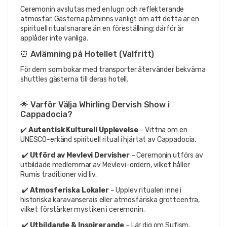
Ceremonin avslutas med en lugn och reflekterande 
atmosfär. Gästerna påminns vänligt om att detta är en 
spirituell ritual snarare än en föreställning; därför är 
applåder inte vanliga.
⏰ Avlämning på Hotellet (Valfritt)
För dem som bokar med transporter återvänder bekväma 
shuttles gästerna till deras hotell.
🌟 Varför Välja Whirling Dervish Show i 
Cappadocia?
✔️ 
Autentisk Kulturell Upplevelse
 – Vittna om en 
UNESCO-erkänd spirituell ritual i hjärtat av Cappadocia.
 ✔️ 
Utförd av Mevlevi Dervisher
 – Ceremonin utförs av 
utbildade medlemmar av Mevlevi-ordern, vilket håller 
Rumis traditioner vid liv.
 ✔️ 
Atmosferiska Lokaler
 – Upplev ritualen inne i 
historiska karavanserais eller atmosfäriska grottcentra, 
vilket förstärker mystiken i ceremonin.
 ✔️ 
Utbildande & Inspirerande
 – Lär dig om Sufism, 