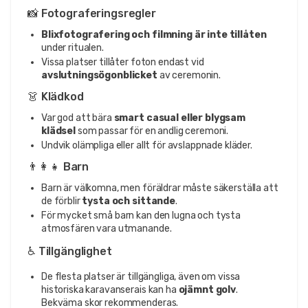
📸 Fotograferingsregler
Blixfotografering och filmning är inte tillåten
under ritualen.
Vissa platser tillåter foton endast vid
avslutningsögonblicket
av ceremonin.
👗 Klädkod
Var god att bära
smart casual eller blygsam
klädsel
som passar för en andlig ceremoni.
Undvik olämpliga eller allt för avslappnade kläder.
👨‍👩‍👧 Barn
Barn är välkomna, men föräldrar måste säkerställa att
de förblir
tysta och sittande
.
För mycket små barn kan den lugna och tysta
atmosfären vara utmanande.
♿ Tillgänglighet
De flesta platser är tillgängliga, även om vissa
historiska karavanserais kan ha
ojämnt golv
.
Bekväma skor rekommenderas.