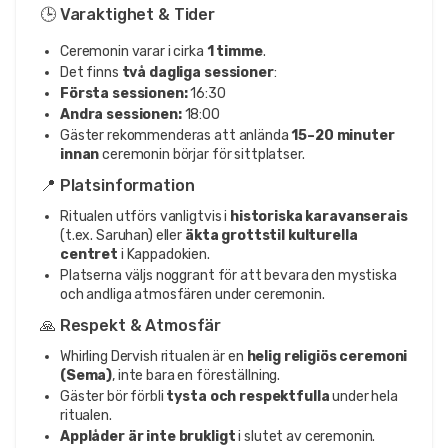
🕒 Varaktighet & Tider
Ceremonin varar i cirka
1 timme
.
Det finns
två dagliga sessioner
:
Första sessionen:
16:30
Andra sessionen:
18:00
Gäster rekommenderas att anlända
15–20 minuter
innan
ceremonin börjar för sittplatser.
📍 Platsinformation
Ritualen utförs vanligtvis i
historiska karavanserais
(t.ex. Saruhan) eller
äkta grottstil kulturella
centret
i Kappadokien.
Platserna väljs noggrant för att bevara den mystiska
och andliga atmosfären under ceremonin.
🙏 Respekt & Atmosfär
Whirling Dervish ritualen är en
helig religiös ceremoni
(Sema)
, inte bara en föreställning.
Gäster bör förbli
tysta och respektfulla
under hela
ritualen.
Applåder är inte brukligt
i slutet av ceremonin.