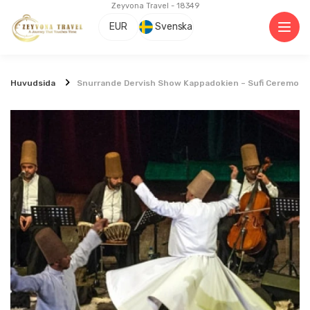
Zeyvona Travel - 18349
EUR
Svenska
Huvudsida
Snurrande Dervish Show Kappadokien – Sufi Ceremoni