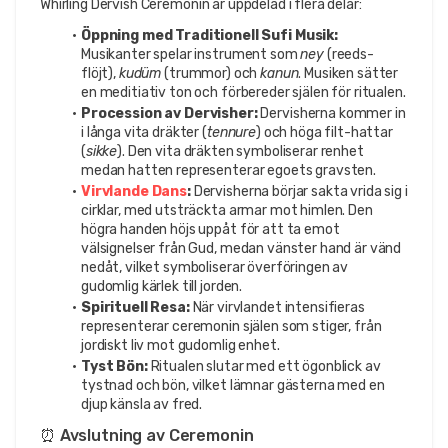
Whirling Dervish Ceremonin är uppdelad i flera delar:
Öppning med Traditionell Sufi Musik:
Musikanter spelar instrument som 
ney
 (reeds-
flöjt), 
kudüm
 (trummor) och 
kanun
. Musiken sätter 
en meditiativ ton och förbereder själen för ritualen.
Procession av Dervisher:
 Dervisherna kommer in 
i långa vita dräkter (
tennure
) och höga filt-hattar 
(
sikke
). Den vita dräkten symboliserar renhet 
medan hatten representerar egoets gravsten.
Virvlande Dans
:
 Dervisherna börjar sakta vrida sig i 
cirklar, med utsträckta armar mot himlen. Den 
högra handen höjs uppåt för att ta emot 
välsignelser från Gud, medan vänster hand är vänd 
nedåt, vilket symboliserar överföringen av 
gudomlig kärlek till jorden.
Spirituell Resa:
 När virvlandet intensifieras 
representerar ceremonin själen som stiger, från 
jordiskt liv mot gudomlig enhet.
Tyst Bön:
 Ritualen slutar med ett ögonblick av 
tystnad och bön, vilket lämnar gästerna med en 
djup känsla av fred.
⏰ Avslutning av Ceremonin