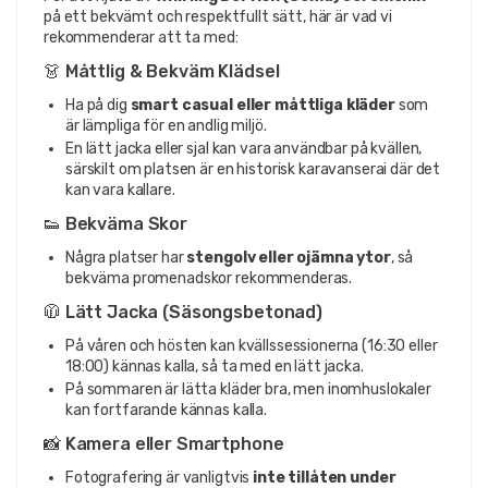
på ett bekvämt och respektfullt sätt, här är vad vi
rekommenderar att ta med:
👗 Måttlig & Bekväm Klädsel
Ha på dig
smart casual eller måttliga kläder
som
är lämpliga för en andlig miljö.
En lätt jacka eller sjal kan vara användbar på kvällen,
särskilt om platsen är en historisk karavanserai där det
kan vara kallare.
👟 Bekväma Skor
Några platser har
stengolv eller ojämna ytor
, så
bekväma promenadskor rekommenderas.
🧥 Lätt Jacka (Säsongsbetonad)
På våren och hösten kan kvällssessionerna (16:30 eller
18:00) kännas kalla, så ta med en lätt jacka.
På sommaren är lätta kläder bra, men inomhuslokaler
kan fortfarande kännas kalla.
📸 Kamera eller Smartphone
Fotografering är vanligtvis
inte tillåten under