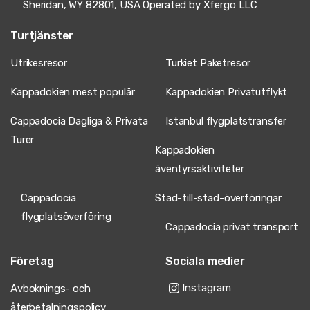
Sheridan, WY 82801, USA Operated by Xfergo LLC
Turtjänster
Utrikesresor
Turkiet Paketresor
Kappadokien mest populär
Kappadokien Privatutflykt
Cappadocia Dagliga & Privata
Istanbul flygplatstransfer
Turer
Kappadokien
äventyrsaktiviteter
Cappadocia
Stad-till-stad-överföringar
flygplatsöverföring
Cappadocia privat transport
Företag
Sociala medier
Instagram
Avboknings- och
återbetalningspolicy