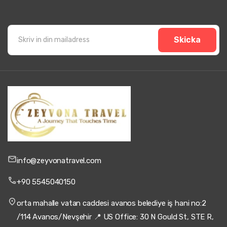
Skicka
info@zeyvonatravel.com
+90 5545040150
orta mahalle vatan caddesi avanos belediye iş hani no:2
/114 Avanos/Nevşehir 📍 US Office: 30 N Gould St, STE R,