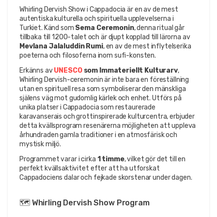
Whirling Dervish Show i Cappadocia är en av de mest 
autentiska kulturella och spirituella upplevelserna i 
Turkiet. Känd som 
Sema Ceremonin
, denna ritual går 
tillbaka till 1200-talet och är djupt kopplad till lärorna av 
Mevlana Jalaluddin Rumi
, en av de mest inflytelserika 
poeterna och filosoferna inom sufi-konsten.
Erkänns av 
UNESCO
 som Immateriellt Kulturarv
, 
Whirling Dervish-ceremonin är inte bara en föreställning 
utan en spirituell resa som symboliserar den mänskliga 
själens väg mot gudomlig kärlek och enhet. Utförs på 
unika platser i Cappadocia som restaurerade 
karavanserais och grottinspirerade kulturcentra, erbjuder 
detta kvällsprogram resenärerna möjligheten att uppleva 
århundraden gamla traditioner i en atmosfärisk och 
mystisk miljö.
Programmet varar i cirka 
1 timme
, vilket gör det till en 
perfekt kvällsaktivitet efter att ha utforskat 
Cappadociens dalar och fejkade skorstenar under dagen.
🗺️ Whirling Dervish Show Program