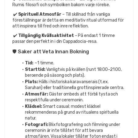
Rumis filosofi och symboliken bakom varje rörelse.
 ✔️ 
Spirituell Atmosfär
 – Till skillnad från vanliga 
föreställningar är detta en meditiativ ritual utformad för 
att inspirera till fred och inre reflektion.
 ✔️ 
Tillgänglig Kvällsaktivitet
 – På endast 1 timme 
passar den perfekt in i din Cappadocia-resa.
🛡️ Saker att Veta Innan Bokning
Tid: 
 ~1 timme.
Starttid:
 Vanligtvis på kvällen (runt 18:00–21:00, 
beroende på säsong och plats).
Plats:
 Hålls i historiska karavanserais (t.ex. 
Saruhan) eller traditionella grottinspirerade centra.
Atmosfär:
 Gäster ombeds att förbli tysta och 
respektfulla under ceremonin.
Klädsel:
 Smart casual; modest klädsel 
rekommenderas på grund av ritualens spirituella 
natur.
Fotografi:
 Blixfotografering och filmning under 
ceremonin är inte tillåtet för att bevara 
atmosfären. Vissa lokaler tillåter foton endast i 