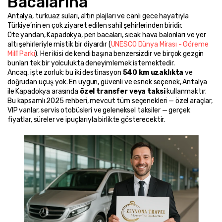
Bacalarına
Antalya, turkuaz suları, altın plajları ve canlı gece hayatıyla 
Türkiye’nin en çok ziyaret edilen sahil şehirlerinden biridir.
Öte yandan, Kapadokya, peri bacaları, sıcak hava balonları ve yer 
altı şehirleriyle mistik bir diyardır (
UNESCO Dünya Mirası - Göreme 
Millî Parkı
). Her ikisi de kendi başına benzersizdir ve birçok gezgin 
bunları tek bir yolculukta deneyimlemek istemektedir.
Ancaq, işte zorluk: bu iki destinasyon 
540 km uzaklıkta
 ve 
doğrudan uçuş yok. En uygun, güvenli ve esnek seçenek, Antalya 
ile Kapadokya arasında 
özel transfer veya taksi
 kullanmaktır. 
Bu kapsamlı 2025 rehberi, mevcut tüm seçenekleri — özel araçlar, 
VIP vanlar, servis otobüsleri ve geleneksel taksiler — gerçek 
fiyatlar, süreler ve ipuçlarıyla birlikte gösterecektir.