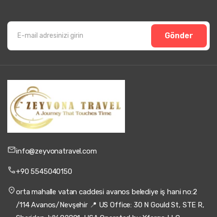
Gönder
info@zeyvonatravel.com
+90 5545040150
orta mahalle vatan caddesi avanos belediye iş hani no:2
/114 Avanos/Nevşehir 📍 US Office: 30 N Gould St, STE R,