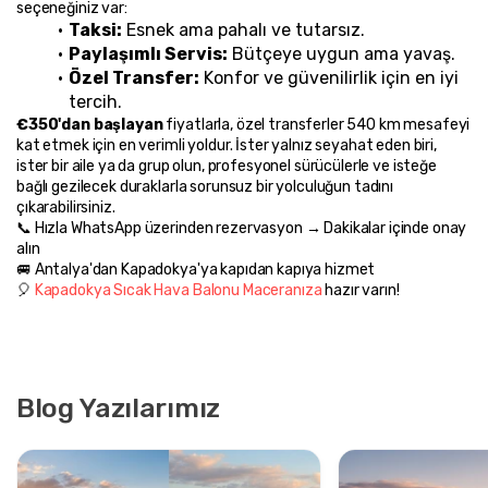
seçeneğiniz var:
Taksi:
 Esnek ama pahalı ve tutarsız.
Paylaşımlı Servis:
 Bütçeye uygun ama yavaş.
Özel Transfer:
 Konfor ve güvenilirlik için en iyi 
tercih.
€350'dan başlayan
 fiyatlarla, özel transferler 540 km mesafeyi 
kat etmek için en verimli yoldur. İster yalnız seyahat eden biri, 
ister bir aile ya da grup olun, profesyonel sürücülerle ve isteğe 
bağlı gezilecek duraklarla sorunsuz bir yolculuğun tadını 
çıkarabilirsiniz.
📞 Hızla WhatsApp üzerinden rezervasyon → Dakikalar içinde onay 
alın
🚐 Antalya'dan Kapadokya'ya kapıdan kapıya hizmet
🎈 
Kapadokya Sıcak Hava Balonu Maceranıza
 hazır varın!
Blog Yazılarımız