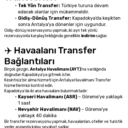
Tek Yön Transfer:
 Türkiye turuna devam 
edecek olanlar için mükemmeldir.
Gidiş-Dönüş Transfer:
 Kapadokya'da keşikten 
sonra Antalya'ya dönenler için uygundur.
Gidiş-dönüş rezervasyonu yapmak, iki ayrı tek yönlü 
rezervasyonla karşılaştırıldığında genellikle 
indirim
 sağlar.
✈️ Havaalanı Transfer 
Bağlantıları
Birçok gezgin, 
Antalya Havalimanı (AYT)
'na vardığında 
doğrudan Kapadokya'ya gitmek ister.
Kesintisiz bir alma hizmeti için Antalya Havalimanı Transfer 
hizmetlerimizi kontrol edin.
Kapadokya'da iki ana havaalanı bulunmaktadır:
Kayseri Havalimanı (ASR)
 – Göreme'ye yaklaşık 
1 saat
Nevşehir Havalimanı (NAV)
 – Göreme'ye 
yaklaşık 40 dakika
Bir transfer rezervasyonu yapmak, havaalanları, oteller ve turistik 
yerler arasında kolay seyahat sağlar.