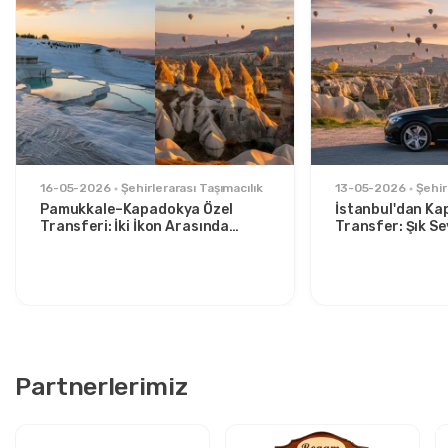
16-05-2026
Şehirlerarası Taşımacılık
13-05-2026
Şehir
Pamukkale–Kapadokya Özel
İstanbul'dan Ka
Transferi: İki İkon Arasında
Transfer: Şık S
Konforlu Seyahat
İçin Rahat Rota
Partnerlerimiz