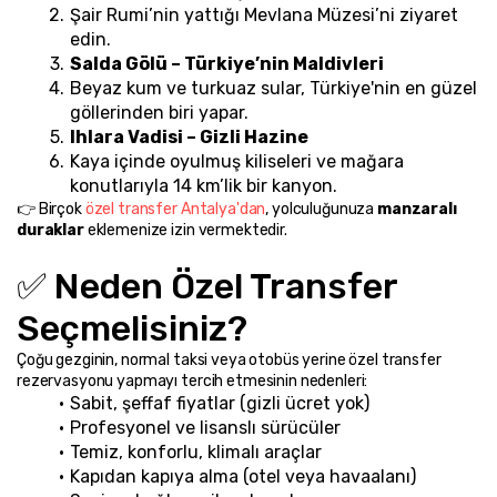
Şair Rumi’nin yattığı Mevlana Müzesi’ni ziyaret 
edin.
Salda Gölü – Türkiye’nin Maldivleri
Beyaz kum ve turkuaz sular, Türkiye'nin en güzel 
göllerinden biri yapar.
Ihlara Vadisi – Gizli Hazine
Kaya içinde oyulmuş kiliseleri ve mağara 
konutlarıyla 14 km’lik bir kanyon.
👉 Birçok 
özel transfer Antalya'dan
, yolculuğunuza
 manzaralı 
duraklar
 eklemenize izin vermektedir.
✅ Neden Özel Transfer 
Seçmelisiniz?
Çoğu gezginin, normal taksi veya otobüs yerine özel transfer 
rezervasyonu yapmayı tercih etmesinin nedenleri:
Sabit, şeffaf fiyatlar (gizli ücret yok)
Profesyonel ve lisanslı sürücüler
Temiz, konforlu, klimalı araçlar
Kapıdan kapıya alma (otel veya havaalanı)