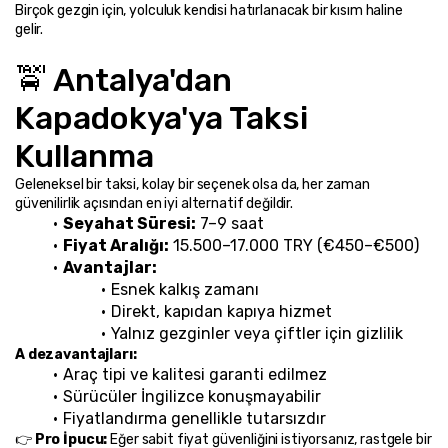
Birçok gezgin için, yolculuk kendisi hatırlanacak bir kısım haline 
gelir.
🚖 Antalya'dan 
Kapadokya'ya Taksi 
Kullanma
Geleneksel bir taksi, kolay bir seçenek olsa da, her zaman 
güvenilirlik açısından en iyi alternatif değildir.
Seyahat Süresi:
 7–9 saat
Fiyat Aralığı:
 15.500–17.000 TRY (€450–€500)
Avantajlar:
Esnek kalkış zamanı
Direkt, kapıdan kapıya hizmet
Yalnız gezginler veya çiftler için gizlilik
A dezavantajları:
Araç tipi ve kalitesi garanti edilmez
Sürücüler İngilizce konuşmayabilir
Fiyatlandırma genellikle tutarsızdır
👉 
Pro İpucu:
 Eğer sabit fiyat güvenliğini istiyorsanız, rastgele bir 