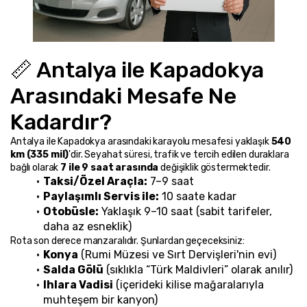
📏 Antalya ile Kapadokya 
Arasındaki Mesafe Ne 
Kadardır?
Antalya ile Kapadokya arasındaki karayolu mesafesi yaklaşık 
540 
km (335 mil)
'dir. Seyahat süresi, trafik ve tercih edilen duraklara 
bağlı olarak 
7 ile 9 saat arasında
 değişiklik göstermektedir.
Taksi/Özel Araçla:
 7–9 saat
Paylaşımlı Servis ile:
 10 saate kadar
Otobüsle:
 Yaklaşık 9–10 saat (sabit tarifeler, 
daha az esneklik)
Rota son derece manzaralıdır. Şunlardan geçeceksiniz:
Konya
 (Rumi Müzesi ve Sırt Dervişleri'nin evi)
Salda Gölü
 (sıklıkla “Türk Maldivleri” olarak anılır)
Ihlara Vadisi
 (içerideki kilise mağaralarıyla 
muhteşem bir kanyon)