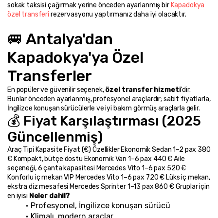
sokak taksisi çağırmak yerine önceden ayarlanmış bir 
Kapadokya 
özel transferi
 rezervasyonu yaptırmanız daha iyi olacaktır.
🚐 Antalya'dan 
Kapadokya'ya Özel 
Transferler
En popüler ve güvenilir seçenek, 
özel transfer hizmeti
'dir. 
Bunlar önceden ayarlanmış, profesyonel araçlardır; sabit fiyatlarla, 
İngilizce konuşan sürücülerle ve iyi bakım görmüş araçlarla gelir.
💰 Fiyat Karşılaştırması (2025 
Güncellenmiş)
Araç Tipi Kapasite Fiyat (€) Özellikler Ekonomik Sedan 1–2 pax 380 
€ Kompakt, bütçe dostu Ekonomik Van 1–6 pax 440 € Aile 
seçeneği, 6 çanta kapasitesi Mercedes Vito 1–6 pax 520 € 
Konforlu iç mekan VIP Mercedes Vito 1–6 pax 720 € Lüks iç mekan, 
ekstra diz mesafesi Mercedes Sprinter 1–13 pax 860 € Gruplar için 
en iyisi 
Neler dahil?
Profesyonel, İngilizce konuşan sürücü
Klimalı, modern araçlar