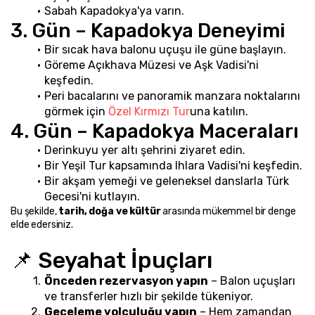
Sabah Kapadokya'ya varın.
3. Gün – Kapadokya Deneyimi
Bir sıcak hava balonu uçuşu ile güne başlayın.
Göreme Açıkhava Müzesi ve Aşk Vadisi'ni 
keşfedin.
Peri bacalarını ve panoramik manzara noktalarını 
görmek için 
Özel Kırmızı Tur
una katılın.
4. Gün – Kapadokya Maceraları
Derinkuyu yer altı şehrini ziyaret edin.
Bir Yeşil Tur kapsamında Ihlara Vadisi'ni keşfedin.
Bir akşam yemeği ve geleneksel danslarla Türk 
Gecesi'ni kutlayın.
Bu şekilde, 
tarih, doğa ve kültür
 arasında mükemmel bir denge 
elde edersiniz.
📌 Seyahat İpuçları
Önceden rezervasyon yapın
 – Balon uçuşları 
ve transferler hızlı bir şekilde tükeniyor.
Geceleme yolculuğu yapın
 – Hem zamandan 