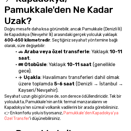
Pamukkale'den Ne Kadar 
Uzak?
Doğru mesafe daha kısa görünebilir, ancak Pamukkale (Denizli İli) 
ile Kapadokya (Nevşehir İli) arasındaki gerçek yolculuk yaklaşık 
600-650 kilometredir
. Seçtiğiniz seyahat yöntemine bağlı 
olarak, süre değişebilir:
🚗 
Araba veya özel transferle
: Yaklaşık 
10-11 
saat
.
🚌 
Otobüsle
: Yaklaşık 
10-11 saat
 (genellikle 
gece).
✈️ 
Uçakla
: Havalimanı transferleri dahil olmak 
üzere toplamda 
5-6 saat
 (Denizli → İstanbul → 
Kayseri/Nevşehir).
Seyahat uzun gibi görünse de, son derece ödüllendiricidir. Tek bir 
yolculukta, Pamukkale’nin antik termal manzaralarını ve 
Kapadokya’nın sürreal volkanik vadilerini bir arada görebilirsiniz.
👉 En konforlu yolu istiyorsanız, 
Pamukkale'den Kapadokya'ya 
Özel Transfer
'i düşünebilirsiniz.