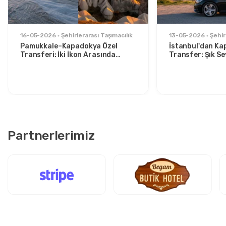
16-05-2026
Şehirlerarası Taşımacılık
13-05-2026
Şehir
Pamukkale–Kapadokya Özel
İstanbul'dan Ka
Transferi: İki İkon Arasında
Transfer: Şık S
Konforlu Seyahat
İçin Rahat Rota
Partnerlerimiz