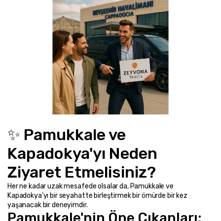
✨ Pamukkale ve 
Kapadokya'yı Neden 
Ziyaret Etmelisiniz?
Her ne kadar uzak mesafede olsalar da, Pamukkale ve 
Kapadokya'yı bir seyahatte birleştirmek bir ömürde bir kez 
yaşanacak bir deneyimdir.
Pamukkale'nin Öne Çıkanları: