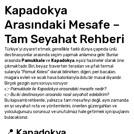
Kapadokya 
Arasındaki Mesafe – 
Tam Seyahat Rehberi
Türkiye'yi ziyaret etmek, genellikle farklı dünya çapında ünlü 
destinasyonlar arasında seçim yapmak anlamına gelir. Bunlar 
arasında 
Pamukkale
 ve 
Kapadokya
, eşsiz hazineler olarak öne 
çıkmaktadır. Biri, beyaz traverten terasları ve şifalı termal 
sularıyla 
“Pamuk Kalesi”
 olarak bilinirken; diğeri, peri bacaları, 
mağara evleri ve sıcak hava balonlarıyla dolu bir masal diyarıdır.
Birçok gezgin aynı soruyu soruyor:
👉 
Pamukkale ile Kapadokya arasındaki mesafe nedir?
👉 
Bu iki destinasyon arasında nasıl seyahat edebilirim?
Bu kapsamlı rehberde, yalnızca tam mesafeyi değil, aynı zamanda 
en iyi seyahat rota ve yöntemlerini, önerilen güzergahları ve 
yolculuğunuzu sorunsuz ve unutulmaz hale getirmek için ipuçlarını 
bulacaksınız.
📍 Kapadokya, 