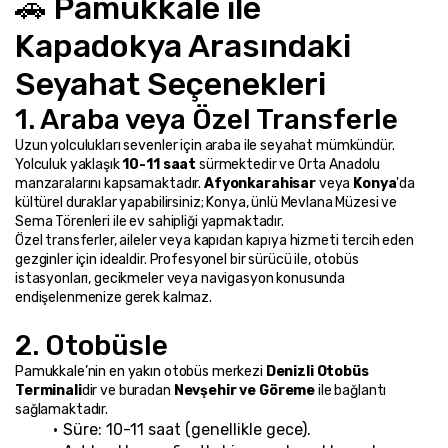
🚗 Pamukkale ile 
Kapadokya Arasındaki 
Seyahat Seçenekleri
1. Araba veya Özel Transferle
Uzun yolculukları sevenler için araba ile seyahat mümkündür. 
Yolculuk yaklaşık 
10-11 saat
 sürmektedir ve Orta Anadolu 
manzaralarını kapsamaktadır. 
Afyonkarahisar
 veya 
Konya
'da 
kültürel duraklar yapabilirsiniz; Konya, ünlü Mevlana Müzesi ve 
Sema Törenleri ile ev sahipliği yapmaktadır.
Özel transferler, aileler veya kapıdan kapıya hizmeti tercih eden 
gezginler için idealdir. Profesyonel bir sürücü ile, otobüs 
istasyonları, gecikmeler veya navigasyon konusunda 
endişelenmenize gerek kalmaz.
2. Otobüsle
Pamukkale’nin en yakın otobüs merkezi 
Denizli Otobüs 
Terminali
dir ve buradan 
Nevşehir ve Göreme
 ile bağlantı 
sağlamaktadır.
Süre: 10-11 saat (genellikle gece).