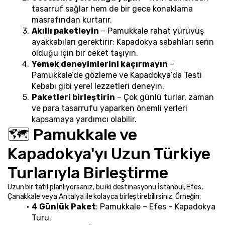
tasarruf sağlar hem de bir gece konaklama 
masrafından kurtarır.
Akıllı paketleyin
 – Pamukkale rahat yürüyüş 
ayakkabıları gerektirir; Kapadokya sabahları serin 
olduğu için bir ceket taşıyın.
Yemek deneyimlerini kaçırmayın
 – 
Pamukkale’de gözleme ve Kapadokya’da Testi 
Kebabı gibi yerel lezzetleri deneyin.
Paketleri birleştirin
 – Çok günlü turlar, zaman 
ve para tasarrufu yaparken önemli yerleri 
kapsamaya yardımcı olabilir.
🗺️ Pamukkale ve 
Kapadokya'yı Uzun Türkiye 
Turlarıyla Birleştirme
Uzun bir tatil planlıyorsanız, bu iki destinasyonu İstanbul, Efes, 
Çanakkale veya Antalya ile kolayca birleştirebilirsiniz. Örneğin:
4 Günlük Paket
: Pamukkale – Efes – Kapadokya 
Turu.