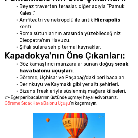
Beyaz traverten teraslar, diğer adıyla “Pamuk 
Kalesi.”
Amfiteatri ve nekropolü ile antik 
Hierapolis
kenti.
Roma sütunlarının arasında yüzebileceğiniz 
Cleopatra'nın Havuzu.
Şifalı sulara sahip termal kaynaklar.
Kapadokya'nın Öne Çıkanları:
Göz kamaştırıcı manzaralar sunan doğuş 
sıcak 
hava balonu uçuşları
.
Göreme, Uçhisar ve Paşabağ'daki peri bacaları.
Derinkuyu ve Kaymaklı gibi yer altı şehirleri.
Bizans freskleriyle süslenmiş mağara kiliseleri.
👉 Eğer peri bacalarının üstünde uçmayı hayal ediyorsanız, 
Göreme Sıcak Hava Balonu Uçuşu
'nı kaçırmayın.