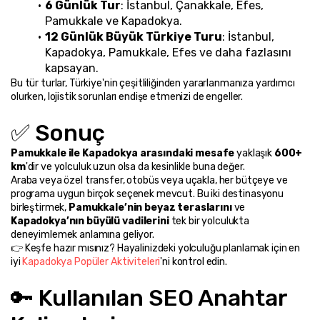
6 Günlük Tur
: İstanbul, Çanakkale, Efes, 
Pamukkale ve Kapadokya.
12 Günlük Büyük Türkiye Turu
: İstanbul, 
Kapadokya, Pamukkale, Efes ve daha fazlasını 
kapsayan.
Bu tür turlar, Türkiye'nin çeşitliliğinden yararlanmanıza yardımcı 
olurken, lojistik sorunları endişe etmenizi de engeller.
✅ Sonuç
Pamukkale ile Kapadokya arasındaki mesafe
 yaklaşık 
600+ 
km
'dir ve yolculuk uzun olsa da kesinlikle buna değer.
Araba veya özel transfer, otobüs veya uçakla, her bütçeye ve 
programa uygun birçok seçenek mevcut. Bu iki destinasyonu 
birleştirmek, 
Pamukkale’nin beyaz teraslarını
 ve 
Kapadokya’nın büyülü vadilerini
 tek bir yolculukta 
deneyimlemek anlamına geliyor.
👉 Keşfe hazır mısınız? Hayalinizdeki yolculuğu planlamak için en 
iyi 
Kapadokya Popüler Aktiviteleri
'ni kontrol edin.
🔑 Kullanılan SEO Anahtar 