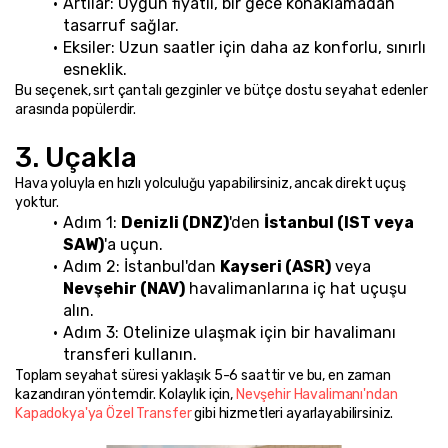
Artılar: Uygun fiyatlı, bir gece konaklamadan 
tasarruf sağlar.
Eksiler: Uzun saatler için daha az konforlu, sınırlı 
esneklik.
Bu seçenek, sırt çantalı gezginler ve bütçe dostu seyahat edenler 
arasında popülerdir.
3. Uçakla
Hava yoluyla en hızlı yolculuğu yapabilirsiniz, ancak direkt uçuş 
yoktur.
Adım 1: 
Denizli (DNZ)
'den 
İstanbul (IST veya 
SAW)
'a uçun.
Adım 2: İstanbul'dan 
Kayseri (ASR)
 veya 
Nevşehir (NAV)
 havalimanlarına iç hat uçuşu 
alın.
Adım 3: Otelinize ulaşmak için bir havalimanı 
transferi kullanın.
Toplam seyahat süresi yaklaşık 5-6 saattir ve bu, en zaman 
kazandıran yöntemdir. Kolaylık için, 
Nevşehir Havalimanı'ndan 
Kapadokya'ya Özel Transfer
 gibi hizmetleri ayarlayabilirsiniz.