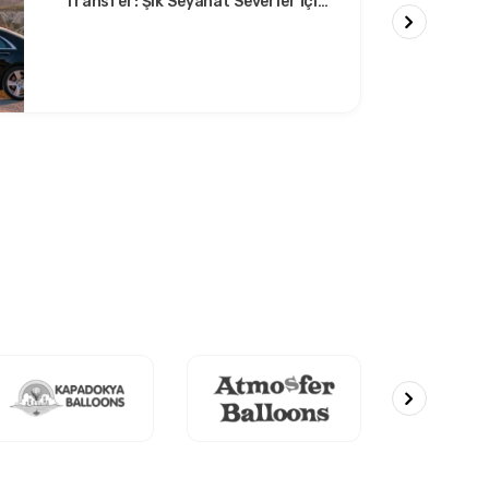
Transfer: Şık Seyahat Severler İçin
Rahat Rota