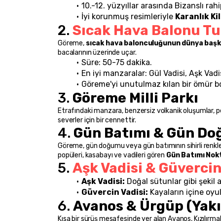
10.-12. yüzyıllar arasında Bizanslı rahi
İyi korunmuş resimleriyle 
Karanlık Kil
2. 
Sıcak Hava Balonu Tu
Göreme, 
sıcak hava balonculuğunun dünya başk
bacalarının üzerinde uçar.
Süre: 50-75 dakika.
En iyi manzaralar: Gül Vadisi, Aşk Vadi
Göreme'yi unutulmaz kılan bir ömür 
3. 
Göreme Milli Parkı
Etrafındaki manzara, benzersiz volkanik oluşumlar, per
severler için bir cennettir.
4. 
Gün Batımı & Gün Do
Göreme, gün doğumu veya gün batımının sihirli renkle
popüleri, kasabayı ve vadileri gören 
Gün Batımı Nok
5. 
Aşk Vadisi & Güvercin
Aşk Vadisi:
 Doğal sütunlar gibi şekil 
Güvercin Vadisi:
 Kayaların içine oyu
6. 
Avanos & Ürgüp (Yakı
Kısa bir sürüş mesafesinde yer alan Avanos, Kızılırma