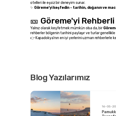
otelleri ile eşsiz bir deneyim sunar.
✨ 
Göreme'yi keşfedin - tarihin, doğanın ve ma
🎫 Göreme'yi Rehberli 
Yalnız olarak keşfetmek mümkün olsa da, bir 
Görem
rehberler bölgenin tarihini paylaşır ve turlar genellikle 
👉 Kapadokya'nın en iyi yerlerini uzman rehberlerle k
Blog Yazılarımız
ları ve
16-05-2
Pamukk
alonu ve