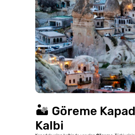
🏜️ Göreme Kapado
Kalbi