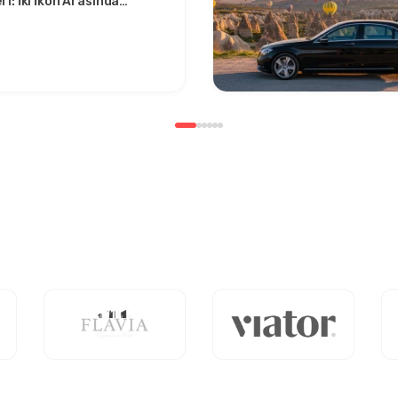
i: İki İkon Arasında
u Seyahat