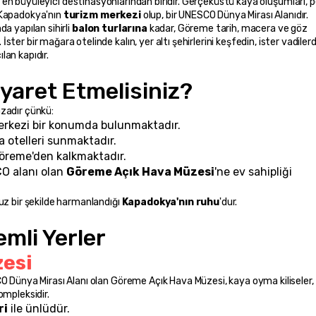
n en büyüleyici destinasyonlarından biridir. Gerçeküstü kaya oluşumları, pe
 Kapadokya'nın 
turizm merkezi
 olup, bir UNESCO Dünya Mirası Alanıdır.
 yapılan sihirli 
balon turlarına
 kadar, Göreme tarih, macera ve göz 
er bir mağara otelinde kalın, yer altı şehirlerini keşfedin, ister vadilerd
lan kapıdır.
yaret Etmelisiniz?
zadır çünkü:
erkezi bir konumda bulunmaktadır.
 otelleri sunmaktadır.
 Göreme'den kalkmaktadır.
O alanı olan 
Göreme Açık Hava Müzesi
'ne ev sahipliği 
uz bir şekilde harmanlandığı 
Kapadokya'nın ruhu
'dur.
mli Yerler
esi
O Dünya Mirası Alanı olan Göreme Açık Hava Müzesi, kaya oyma kiliseler, 
ompleksidir.
ri
 ile ünlüdür.