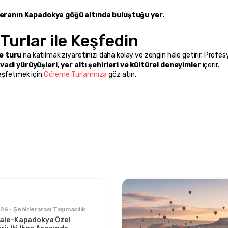
ceranın Kapadokya göğü altında buluştuğu yer.
Turlar ile Keşfedin
e turu
'na katılmak ziyaretinizi daha kolay ve zengin hale getirir. Profes
vadi yürüyüşleri, yer altı şehirleri ve kültürel deneyimler
 içerir.
eşfetmek için 
Göreme Turlarımıza
 göz atın.
026
Şehirlerarası Taşımacılık
ale–Kapadokya Özel