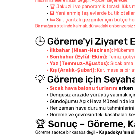
misafirhanelere kadar değişir. Popüler seçenekler:
🏆 Jakuzili ve panoramik teraslı lüks m
🏨 Yenilenmiş taş evlerde butik oteller
🛏️ Sırt çantalı gezginler için bütçe hos
Bir mağara otelinde kalmak, dünyadaki en benzersiz s
🕒 Göreme'yi Ziyaret 
İlkbahar (Nisan-Haziran):
 Mükemmel
Sonbahar (Eylül-Ekim):
 Temiz gökyü
Yaz (Temmuz-Ağustos):
 Sıcak ama 
Kış (Aralık-Şubat):
 Kar, masalsı bir 
💡 Göreme için Seyaha
Sıcak hava balonu turlarını
 erken
Dengesiz arazide yürüyüş yapmak için
Gündoğumu Açık Hava Müzesi'nde kala
Her zaman hava durumu tahminlerini kon
Göreme ve çevresindeki kasabaları ke
🏆 Sonuç – Göreme, K
Göreme sadece bir kasaba değil – 
Kapadokya'nın sih