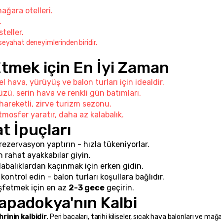
ağara otelleri.
.
teller.
eyahat deneyimlerinden biridir.
Etmek için En İyi Zaman
 hava, yürüyüş ve balon turları için idealdir.
zü, serin hava ve renkli gün batımları.
hareketli, zirve turizm sezonu.
atmosfer yaratır, daha az kalabalık.
t İpuçları
 rezervasyon yaptırın - hızla tükeniyorlar.
 rahat ayakkabılar giyin.
balıklardan kaçınmak için erken gidin.
trol edin - balon turları koşullara bağlıdır.
şfetmek için en az 
2-3 gece
 geçirin.
apadokya'nın Kalbi
rinin kalbidir
. Peri bacaları, tarihi kiliseler, sıcak hava balonları ve mağa