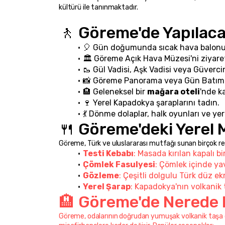
kültürü ile tanınmaktadır.
🚶 Göreme'de Yapılaca
🎈 Gün doğumunda sıcak hava balonu 
🏛️ Göreme Açık Hava Müzesi'ni ziyare
🥾 Gül Vadisi, Aşk Vadisi veya Güverci
📸 Göreme Panorama veya Gün Batımı N
🏨 Geleneksel bir 
mağara oteli
'nde ka
🍷 Yerel Kapadokya şaraplarını tadın.
💃 Dönme dolaplar, halk oyunları ve yere
🍴 Göreme'deki Yerel
Göreme, Türk ve uluslararası mutfağı sunan birçok r
Testi Kebabı
: Masada kırılan kapalı b
Çömlek Fasulyesi
: Çömlek içinde yav
Gözleme
: Çeşitli dolgulu Türk düz e
Yerel Şarap
: Kapadokya'nın volkanik
🏨 Göreme'de Nerede K
Göreme, odalarının doğrudan yumuşak volkanik taşa