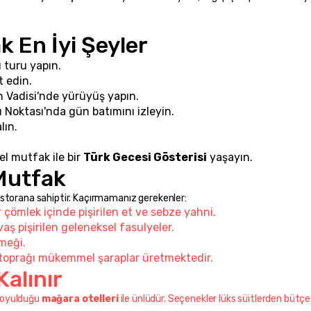
k En İyi Şeyler
turu yapın.
t edin.
n Vadisi'nde yürüyüş yapın.
oktası'nda gün batımını izleyin.
lın.
l mutfak ile bir 
Türk Gecesi Gösterisi
 yaşayın.
 Mutfak
estorana sahiptir. Kaçırmamanız gerekenler:
ir çömlek içinde pişirilen et ve sebze yahni.
aş pişirilen geleneksel fasulyeler.
kmeği.
 toprağı mükemmel şaraplar üretmektedir.
alınır
 oyulduğu 
mağara otelleri
 ile ünlüdür. Seçenekler lüks süitlerden bütçe