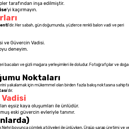
pler tarafından inşa edilmiştir.
ise
'yi kaçırmayın.
rları
enti
'dir. Her sabah, gün doğumunda, yüzlerce renkli balon vadi ve peri 
si ve Güvercin Vadisi.
boyu deneyim.
i bacaları ve gizli mağara yerleşimleri ile doludur. Fotoğrafçılar ve doğa 
ğumu Noktaları
rini yakalamak için mükemmel olan birden fazla bakış noktasına sahiptir.
tası
'dır.
 Vadisi
alan eşsiz kaya oluşumları ile ünlüdür.
lmuş eski güvercin evleriyle tanınır.
nlarda)
k Nehri boyunca çömlek atölyeleri ile ünlüyken, Ürgüp şarap üretimi ve ye