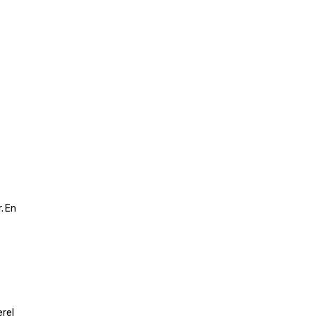
 En 
rel 