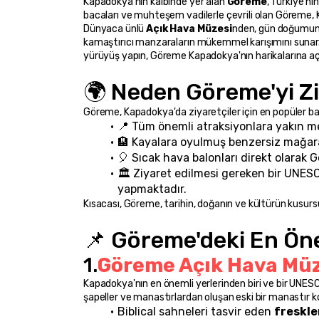
Kapadokya'nın kalbinde yer alan 
Göreme
, Türkiye'ni
bacaları ve muhteşem vadilerle çevrili olan Göreme,
Dünyaca ünlü 
Açık Hava Müzesi
nden, gün doğumunda
kamaştırıcı manzaraların mükemmel karışımını sunar. İst
yürüyüş yapın, Göreme Kapadokya'nın harikalarına açı
🌍 Neden Göreme'yi Zi
Göreme, Kapadokya'da ziyaretçiler için en popüler ba
📍 Tüm önemli atraksiyonlara yakın m
🏨 Kayalara oyulmuş benzersiz mağara
🎈 Sıcak hava balonları direkt olarak
🏛️ Ziyaret edilmesi gereken bir UNESC
yapmaktadır.
Kısacası, Göreme, tarihin, doğanın ve kültürün kusurs
📌 Göreme'deki En Öne
1.
Göreme Açık Hava Müz
Kapadokya'nın en önemli yerlerinden biri ve bir UNESC
şapeller ve manastırlardan oluşan eski bir manastır k
Biblical sahneleri tasvir eden 
freskle