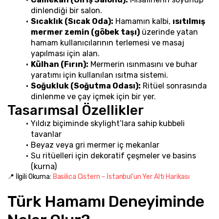
dinlendiği bir salon.
Sıcaklık (Sıcak Oda):
 Hamamın kalbi, 
ısıtılmış 
mermer zemin (göbek taşı)
 üzerinde yatan 
hamam kullanıcılarının terlemesi ve masaj 
yapılması için alan.
Külhan (Fırın):
 Mermerin ısınmasını ve buhar 
yaratımı için kullanılan ısıtma sistemi.
Soğukluk (Soğutma Odası):
 Ritüel sonrasında 
dinlenme ve çay içmek için bir yer.
Tasarımsal Özellikler
Yıldız biçiminde skylight’lara sahip kubbeli 
tavanlar
Beyaz veya gri mermer iç mekanlar
Su ritüelleri için dekoratif çeşmeler ve basins 
(kurna)
📍 İlgili Okuma: 
Basilica Cistern – İstanbul'un Yer Altı Harikası
Türk Hamamı Deneyiminde 