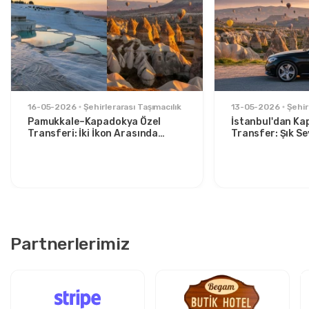
16-05-2026
Şehirlerarası Taşımacılık
13-05-2026
Şehir
Pamukkale–Kapadokya Özel
İstanbul'dan Ka
Transferi: İki İkon Arasında
Transfer: Şık S
Konforlu Seyahat
İçin Rahat Rota
Partnerlerimiz