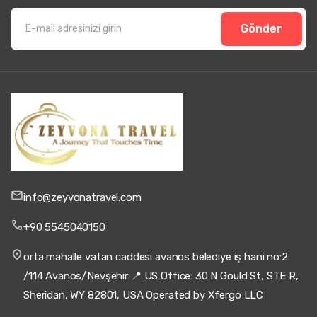
Gönder
info@zeyvonatravel.com
+90 5545040150
orta mahalle vatan caddesi avanos belediye iş hani no:2
/114 Avanos/Nevşehir 📍 US Office: 30 N Gould St, STE R,
Sheridan, WY 82801, USA Operated by Xfergo LLC