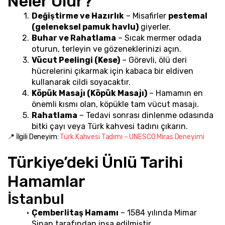
Neler Olur?
Değiştirme ve Hazırlık
 – Misafirler 
pestemal 
(geleneksel pamuk havlu)
 giyerler.
Buhar ve Rahatlama
 – Sıcak mermer odada 
oturun, terleyin ve gözeneklerinizi açın.
Vücut Peelingi (Kese)
 – Görevli, ölü deri 
hücrelerini çıkarmak için kabaca bir eldiven 
kullanarak cildi soyacaktır.
Köpük Masajı (Köpük Masajı)
 – Hamamın en 
önemli kısmı olan, köpükle tam vücut masajı.
Rahatlama
 – Tedavi sonrası dinlenme odasında 
bitki çayı veya Türk kahvesi tadını çıkarın.
📍 İlgili Deneyim: 
Türk Kahvesi Tadımı – UNESCO Miras Deneyimi
Türkiye’deki Ünlü Tarihi 
Hamamlar
İstanbul
Çemberlitaş Hamamı
 – 1584 yılında Mimar 
Sinan tarafından inşa edilmiştir.