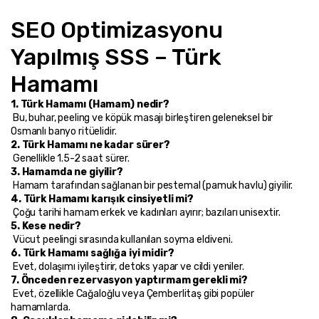
SEO Optimizasyonu 
Yapılmış SSS – Türk 
Hamamı
1. Türk Hamamı (Hamam) nedir?
 Bu, buhar, peeling ve köpük masajı birleştiren geleneksel bir 
Osmanlı banyo ritüelidir.
2. Türk Hamamı ne kadar sürer?
 Genellikle 1.5-2 saat sürer.
3. Hamamda ne giyilir?
 Hamam tarafından sağlanan bir pestemal (pamuk havlu) giyilir.
4. Türk Hamamı karışık cinsiyetli mi?
 Çoğu tarihi hamam erkek ve kadınları ayırır; bazıları unisextir.
5. Kese nedir?
 Vücut peelingi sırasında kullanılan soyma eldiveni.
6. Türk Hamamı sağlığa iyi midir?
 Evet, dolaşımı iyileştirir, detoks yapar ve cildi yeniler.
7. Önceden rezervasyon yaptırmam gerekli mi?
 Evet, özellikle Cağaloğlu veya Çemberlitaş gibi popüler 
hamamlarda.