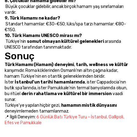
8. Çocuklar hamama gidebilir mi?
 Büyük çocuklar gidebilir, ancak birçok hamam yaş sınırlamaları 
vardır.
9. Türk Hamamı ne kadar?
 Standart hamamlar: €30-€50; lüks/spa tarzı hamamlar: €80-
€150.
10. Türk Hamamı UNESCO mirası mı?
 Türkiye’nin 
somut olmayan kültürel gelenekleri
 arasında 
UNESCO tarafından tanınmaktadır.
Sonuç
Türk Hamamı (Hamam) deneyimi
, 
tarih, wellness ve kültür
karışımıdır. Roma köklerinden Osmanlı’nın altın çağına kadar, 
hamam Türkiye’nin en otantik geleneklerinden biridir.
İster 
İstanbul’un tarihi hamamlarında
, ister Cappadocia’nın 
butik spa'larında, ister Pamukkale’nin termal banyolarında olsun, 
bu ritüel 
derin rahatlama ve kültürel bir immersion
 vaadi 
sunar.
Türkiye'ye yapılan hiçbir gezi, 
hamamın mistik dünyasını
deneyimlemeden tamamlanmaz.
📍 İlgili Deneyim: 
6 Günlük Batı Türkiye Turu – İstanbul, Gallipoli, 
Efes ve Pamukkale