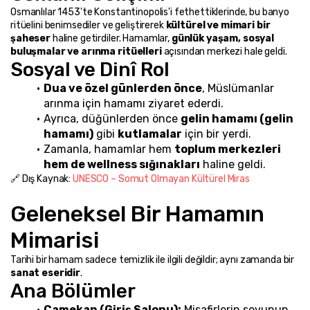
Osmanlılar 1453'te Konstantinopolis'i fethettiklerinde, bu banyo 
ritüelini benimsediler ve geliştirerek 
kültürel ve mimari bir 
şaheser
 haline getirdiler. Hamamlar, 
günlük yaşam, sosyal 
buluşmalar ve arınma ritüelleri
 açısından merkezi hale geldi.
Sosyal ve Dinî Rol
Dua ve özel günlerden önce
, Müslümanlar 
arınma için hamamı ziyaret ederdi.
Ayrıca, düğünlerden önce 
gelin hamamı (gelin 
hamamı)
 gibi 
kutlamalar
 için bir yerdi.
Zamanla, hamamlar hem 
toplum merkezleri 
hem de wellness sığınakları
 haline geldi.
🔗 Dış Kaynak: 
UNESCO – Somut Olmayan Kültürel Miras
Geleneksel Bir Hamamın 
Mimarisi
Tarihi bir hamam sadece temizlik ile ilgili değildir; aynı zamanda bir 
sanat eseridir
.
Ana Bölümler
Camekan (Giriş Salonu):
 Misafirlerin soyunup 