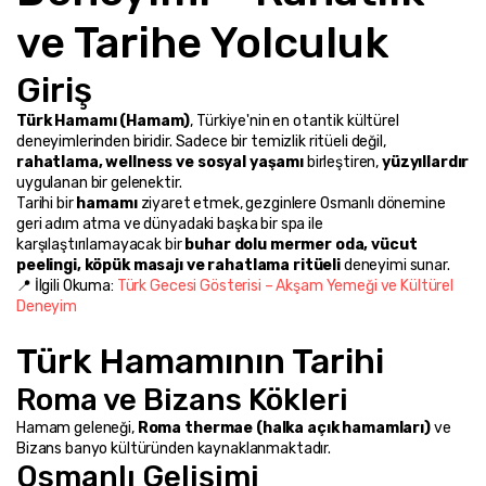
ve Tarihe Yolculuk
Giriş
Türk Hamamı (Hamam)
, Türkiye'nin en otantik kültürel 
deneyimlerinden biridir. Sadece bir temizlik ritüeli değil, 
rahatlama, wellness ve sosyal yaşamı
 birleştiren, 
yüzyıllardır
uygulanan bir gelenektir.
Tarihi bir 
hamamı
 ziyaret etmek, gezginlere Osmanlı dönemine 
geri adım atma ve dünyadaki başka bir spa ile 
karşılaştırılamayacak bir 
buhar dolu mermer oda, vücut 
peelingi, köpük masajı ve rahatlama ritüeli
 deneyimi sunar.
📍 İlgili Okuma: 
Türk Gecesi Gösterisi – Akşam Yemeği ve Kültürel 
Deneyim
Türk Hamamının Tarihi
Roma ve Bizans Kökleri
Hamam geleneği, 
Roma thermae (halka açık hamamları)
 ve 
Bizans banyo kültüründen kaynaklanmaktadır.
Osmanlı Gelişimi