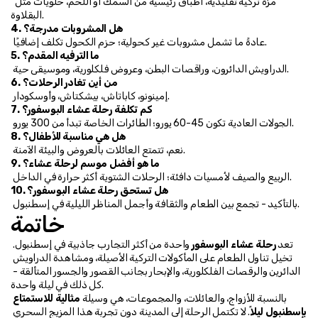
 مزة تركية تقليدية، أطباق رئيسية من السمك أو اللحم، حلويات مثل 
البقلاوة.
4. هل المشروبات مدرجة؟
 عادةً ما تشمل مشروبات غير كحولية؛ حزم الكحول تكلف إضافيًا.
5. ما الترفيه المقدم؟
 الدراويش الدائرون، وراقصات البطن، وعروض فلكلورية، وموسيقى حية.
6. من أين تغادر الرحلات؟
 إمينونو، كاباتاش، بيشكتاش، وأوسكودار.
7. كم تكلفة رحلة عشاء البوسفور؟
 الجولات العادية تكون 45-60 يورو؛ الطائرات الخاصة تبدأ من 300 يورو.
8. هل هي مناسبة للأطفال؟
 نعم، تتمتع العائلات بالعروض والبيئة الآمنة.
9. ما هو أفضل موسم لرحلة عشاء؟
 الربيع والصيف لأمسيات دافئة؛ الرحلات الشتوية أكثر حرارة في الداخل.
10. هل تستحق رحلة عشاء البوسفور؟
 بالتأكيد - تجمع بين الطعام والثقافة وأجمل المناظر الليلية في إسطنبول.
خاتمة
تعد 
رحلة عشاء البوسفور
 واحدة من أكثر التجارب جاذبية في إسطنبول. 
تخيل تناول الطعام على المأكولات التركية الأصيلة، ومشاهدة الدراويش 
الدائرين والرقصات الفلكلورية، والإبحار بجانب القصور والجسور المتألقة - 
كل ذلك في ليلة واحدة.
بالنسبة للأزواج، والعائلات، والمجموعات، هي وسيلة 
مثالية للاستمتاع 
بإسطنبول ليلاً
. لا تكتمل الرحلة إلى المدينة دون تجربة هذا المزيج السحري 