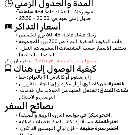
🕒 المدة والجدول الزمني
تدوم رحلات العشاء عادةً 
3-4 ساعات
جدول زمني نموذجي: 20:30 - 23:30
🎟️ أسعار التذاكر
رحلة عشاء عادية: 45-60 يورو للشخص
رحلات اليخوت الفاخرة: ابتداءً من 300 يورو للمجموعة
تختلف الأسعار حسب المشتملات (المشروبات، النقل، 
الخدمات الخاصة)
GoTürkiye - الموقع الرسمي للسياحة
🔗 مصدر خارجي: 
🚍 كيفية الوصول إلى هناك
 خط T1 إلى إمينونو أو كاباتاش
بالترام:
بالعبارة:
 من كاديكوي أو أوسكودار إلى الجانب الأوروبي
نقلات الفندق:
 تشتمل العديد من الجولات على خدمات 
التوصيل والاستلام
نصائح السفر
 في مواسم الذروة (الربيع والصيف).
احجز مبكرًا
 مسبقًا إذا كانت لديك تفضيلات غذائية.
اختر قائمتك
احضر سترة خفيفة
 - فإن ليالي البوسفور قد تكون 
عاصفة.