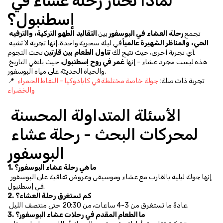
لماذا تختار رحلة عشاء في 
إسطنبول؟
تجمع 
رحلة العشاء في البوسفور
 بين 
التقاليد الطهو التركية، والترفيه 
الحي، والمناظر الشهيرة عالمياً
 في ليلة سحرية واحدة. إنها تجربة لا تشبه 
 تحت النجوم.
أي تجربة أخرى، حيث تتيح لك 
تناول الطعام بين قارتين
هذه ليست مجرد عشاء - إنها 
غمر في روح إسطنبول
، حيث يلتقي التاريخ 
والحياة الحديثة على مياه البوسفور.
📍 تجربة ذات صلة: 
جولة خاصة مختلطة في كابادوكيا - النقاط الحمراء 
والخضراء
الأسئلة المتداولة المحسنة 
لمحركات البحث - رحلة عشاء 
البوسفور
1. ما هي رحلة عشاء البوسفور؟
 إنها جولة ليلية بالقارب مع عشاء وموسيقى وعروض ثقافية على البوسفور 
في إسطنبول.
2. كم تستغرق رحلة العشاء؟
 عادةً ما تستغرق من 3-4 ساعات، من 20:30 حتى منتصف الليل.
3. ما الطعام المقدم في رحلات عشاء البوسفور؟