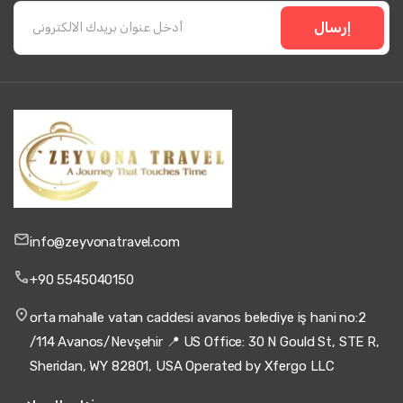
إرسال
info@zeyvonatravel.com
+90 5545040150
orta mahalle vatan caddesi avanos belediye iş hani no:2
/114 Avanos/Nevşehir 📍 US Office: 30 N Gould St, STE R,
Sheridan, WY 82801, USA Operated by Xfergo LLC