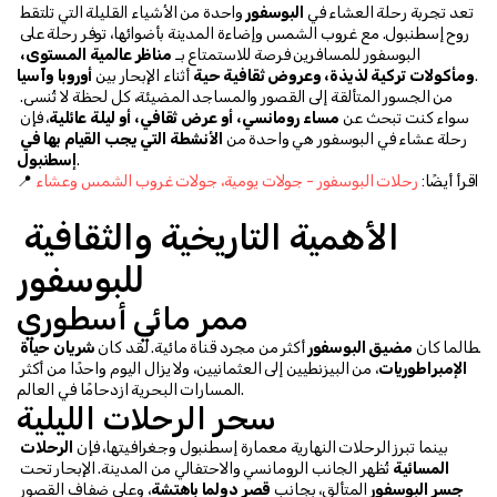
تعد تجربة رحلة العشاء في 
البوسفور
 واحدة من الأشياء القليلة التي تلتقط 
روح إسطنبول. مع غروب الشمس وإضاءة المدينة بأضوائها، توفر رحلة على 
البوسفور للمسافرين فرصة للاستمتاع بـ 
مناظر عالمية المستوى، 
.
ومأكولات تركية لذيذة، وعروض ثقافية حية
 أثناء الإبحار بين 
أوروبا وآسيا
من الجسور المتألقة إلى القصور والمساجد المضيئة، كل لحظة لا تُنسى. 
سواء كنت تبحث عن 
مساء رومانسي، أو عرض ثقافي، أو ليلة عائلية
، فإن 
رحلة عشاء في البوسفور هي واحدة من 
الأنشطة التي يجب القيام بها في 
.
إسطنبول
📍 اقرأ أيضًا: 
رحلات البوسفور - جولات يومية، جولات غروب الشمس وعشاء
الأهمية التاريخية والثقافية 
للبوسفور
ممر مائي أسطوري
لطالما كان 
مضيق البوسفور
 أكثر من مجرد قناة مائية. لقد كان 
شريان حياة 
الإمبراطوريات
، من البيزنطيين إلى العثمانيين، ولا يزال اليوم واحدًا من أكثر 
المسارات البحرية ازدحامًا في العالم.
سحر الرحلات الليلية
بينما تبرز الرحلات النهارية معمارة إسطنبول وجغرافيتها، فإن 
الرحلات 
المسائية
 تُظهر الجانب الرومانسي والاحتفالي من المدينة. الإبحار تحت 
جسر البوسفور
 المتألق، بجانب 
قصر دولما باهتشة
، وعلى ضفاف القصور 