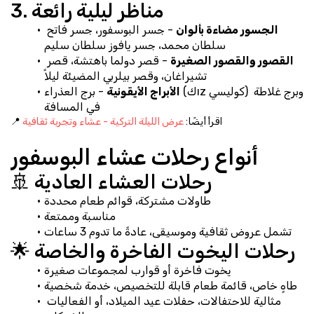
3. مناظر ليلية رائعة
الجسور مضاءة بألوان
 - جسر البوسفور، جسر فاتح 
سلطان محمد، جسر يافوز سلطان سليم
القصور والقصور الصغيرة
 - قصر دولما باهتشة، قصر 
تشيراغان، وقصر بيلربي المضيئة ليلاً
الأبراج الأيقونية
 - برج العذراء (كız كوليسي) وبرج غلاطة 
في المسافة
📍 اقرأ أيضًا: 
عرض الليلة التركية - عشاء وتجربة ثقافية
أنواع رحلات عشاء البوسفور
🚢 رحلات العشاء العادية
طاولات مشتركة، قوائم طعام محددة
مناسبة وممتعة
تشمل عروض ثقافية وموسيقى، عادةً ما تدوم 3 ساعات
🌟 رحلات اليخوت الفاخرة والخاصة
يخوت فاخرة أو قوارب لمجموعات صغيرة
طاهٍ خاص، قائمة طعام قابلة للتخصيص، خدمة شخصية
مثالية للاحتفالات، حفلات عيد الميلاد، أو الفعاليات 