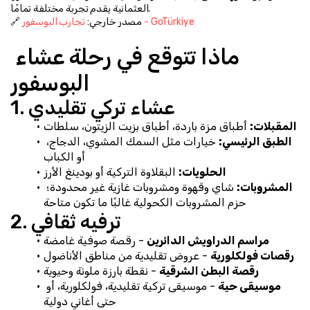
العثمانية يقدم تجربة مختلفة تمامًا.
تجارب البوسفور - GoTürkiye
🔗 مصدر خارجي: 
ماذا تتوقع في رحلة عشاء 
البوسفور
1. عشاء تركي تقليدي
المقبلات:
 أطباق مزة باردة، أطباق بزيت الزيتون، سلطات
الطبق الرئيسي:
 خيارات مثل السمك المشوي، الدجاج، 
أو الكباب
الحلويات:
 البقلاوة التركية أو بودينغ الأرز
المشروبات:
 شاي وقهوة ومشروبات غازية غير محدودة؛ 
حزم المشروبات الكحولية غالبًا ما تكون متاحة
2. ترفيه ثقافي
مراسم الدراويش الدائرين
 - رقصة صوفية غامضة
رقصات فولكلورية
 - عروض تقليدية من مناطق الأناضول
رقصة البطن الشرقية
 - نقطة بارزة ملونة وحيوية
موسيقى حية
 - موسيقى تركية تقليدية، فولكلورية، أو 
حتى أغاني دولية