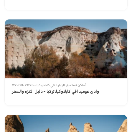
أماكن تستحق الزيارة في كابادوكيا
29-08-2025
وادي غوميدا في كابادوكيا، تركيا – دليل التنزه والسفر