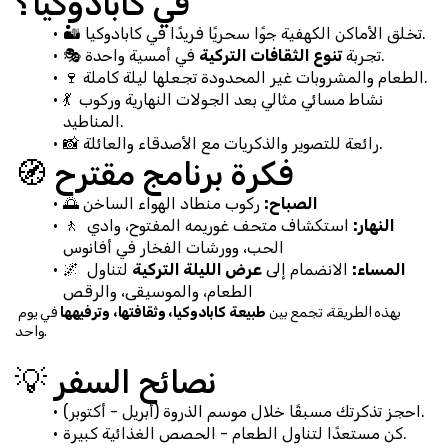
في كابادوكيا؟
🏜️ تخلق الأماكن الكهفية جوًا سحريًا فريدًا في كابادوكيا.
 في أمسية واحدة.
🎭 تجربة 
تنوع الثقافات التركية
🍷 الطعام والمشروبات غير المحدودة تجعلها ليلة كاملة.
💃 نشاط مسائي مثالي بعد الجولات النهارية وركوب 
المناطيد.
📸 رائعة للتصوير والذكريات مع الأصدقاء والعائلة.
🧭 فكرة برنامج مقترح
الصباح:
 ركوب منطاد الهواء الساخن
🌅 
النهار:
 استكشاف متحف غوريمه المفتوح، وادي 
🚶 
الحب، وورشات الفخار في أفانوس
المساء:
 الانضمام إلى 
عرض الليلة التركية
 لتناول 
🌌 
الطعام، والموسيقى، والرقص
بهذه الطريقة، تجمع بين 
طبيعة كابادوكيا، وثقافتها، وترفيهها
 في يوم 
واحد.
💡 نصائح السفر
احجز تذكرتك مسبقًا خلال موسم الذروة (أبريل - أكتوبر).
كن مستعدًا لتناول الطعام - الحصص الغذائية كبيرة.