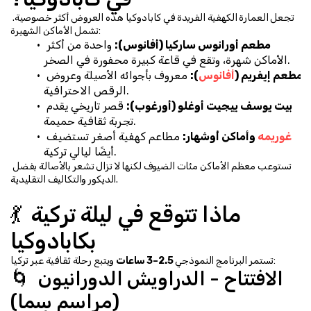
تجعل العمارة الكهفية الفريدة في كابادوكيا هذه العروض أكثر خصوصية. 
تشمل الأماكن الشهيرة:
مطعم أورانوس ساركيا (أفانوس):
 واحدة من أكثر 
الأماكن شهرة، وتقع في قاعة كبيرة محفورة في الصخر.
مطعم إيفريم (
أفانوس
):
 معروف بأجوائه الأصيلة وعروض 
الرقص الاحترافية.
بيت يوسف ييجيت أوغلو (أورغوب):
 قصر تاريخي يقدم 
تجربة ثقافية حميمة.
غوريمه 
وأماكن أُوشهار:
 مطاعم كهفية أصغر تستضيف 
أيضًا ليالي تركية.
تستوعب معظم الأماكن مئات الضيوف لكنها لا تزال تشعر بالأصالة بفضل 
الديكور والتكاليف التقليدية.
💃 ماذا تتوقع في ليلة تركية 
بكابادوكيا
 ويتبع رحلة ثقافية عبر تركيا:
تستمر البرنامج النموذجي 
2.5–3 ساعات
🌀 الافتتاح - الدراويش الدورانيون 
(مراسم سِما)