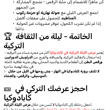
كن جاهزًا للانضمام إلى حلبة الرقص - تشجع المشاركة 
من الجمهور.
اجمع العرض الليلي مع 
جولة نهارية أو حزمة ركوب 
 للحصول على صفقات أفضل.
المناطيد
إذا لم تكن تشرب الكحول، تتوفر مشروبات غير كحولية 
دائمًا.
🏆 الخاتمة - ليلة من الثقافة 
التركية
يُعتبر 
عرض الليلة التركية في كابادوكيا
 أكثر من مجرد مساء من الترفيه - 
إنه احتفال بالتقاليد التركية، والضيافة، والفرح. من 
الدراويش الدورانيين 
ورقص البطن
 إلى الطعام اللذيذ والنبيذ المحلي، يوفر تجربة ثقافية كاملة 
في بيئة كهفية ساحرة.
لا تكتفِ برؤية كابادوكيا في النهار - عِش روحها في الليل من خلال 
✨ 
الموسيقى، والرقص، والعشاء.
🎫 احجز عرضك التركي في 
كابادوكيا
.
اجعل رحلتك إلى كابادوكيا لا تُنسى من خلال 
عرض الليلة التركية
👉 تحقق من 
جولات الليلة التركية في كابادوكيا
 للحصول على حزم تشمل 