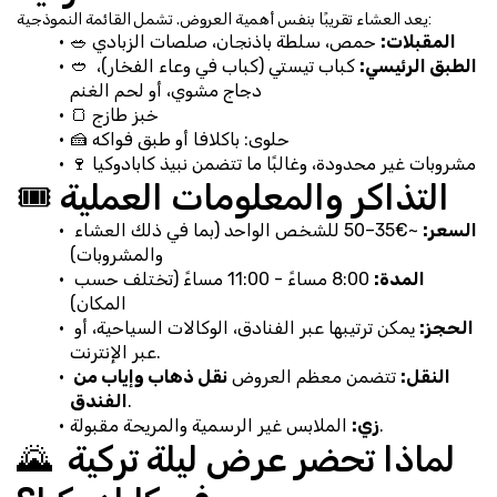
يعد العشاء تقريبًا بنفس أهمية العروض. تشمل القائمة النموذجية:
المقبلات:
 حمص، سلطة باذنجان، صلصات الزبادي
🥗 
الطبق الرئيسي:
 كباب تيستي (كباب في وعاء الفخار)، 
🥙 
دجاج مشوي، أو لحم الغنم
🍞 خبز طازج
🍰 حلوى: باكلافا أو طبق فواكه
🍷 مشروبات غير محدودة، وغالبًا ما تتضمن نبيذ كابادوكيا
🎟️ التذاكر والمعلومات العملية
السعر:
 ~€35–50 للشخص الواحد (بما في ذلك العشاء 
والمشروبات)
المدة:
 8:00 مساءً - 11:00 مساءً (تختلف حسب 
المكان)
الحجز:
 يمكن ترتيبها عبر الفنادق، الوكالات السياحية، أو 
عبر الإنترنت.
النقل:
 تتضمن معظم العروض 
نقل ذهاب وإياب من 
.
الفندق
 الملابس غير الرسمية والمريحة مقبولة.
زي:
🌄 لماذا تحضر عرض ليلة تركية 