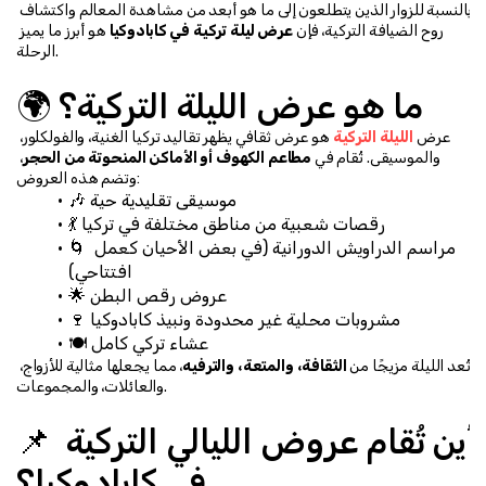
بالنسبة للزوار الذين يتطلعون إلى ما هو أبعد من مشاهدة المعالم واكتشاف 
روح الضيافة التركية، فإن 
عرض ليلة تركية في كابادوكيا
 هو أبرز ما يميز 
الرحلة.
🌍 ما هو عرض الليلة التركية؟
عرض 
الليلة التركية
 هو عرض ثقافي يظهر تقاليد تركيا الغنية، والفولكلور، 
والموسيقى. تُقام في 
مطاعم الكهوف أو الأماكن المنحوتة من الحجر
، 
وتضم هذه العروض:
🎶 موسيقى تقليدية حية
💃 رقصات شعبية من مناطق مختلفة في تركيا
🌀 مراسم الدراويش الدورانية (في بعض الأحيان كعمل 
افتتاحي)
🌟 عروض رقص البطن
🍷 مشروبات محلية غير محدودة ونبيذ كابادوكيا
🍽️ عشاء تركي كامل
تُعد الليلة مزيجًا من 
الثقافة، والمتعة، والترفيه
، مما يجعلها مثالية للأزواج، 
والعائلات، والمجموعات.
📌 أين تُقام عروض الليالي التركية 
في كابادوكيا؟