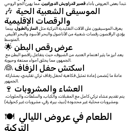
، مما يهيئ الجو الروحي.
تبدأ بعض العروض بأداء 
قصير للدراويش الدورانيين
🎶 الموسيقى الشعبية الحية 
والرقصات الإقليمية
يعزف الموسيقيون على الآلات التقليدية التركية مثل 
الساز
 و
الطبول
، بينما 
يؤدي الراقصون رقصات شعبية من الأناضول والبحر الأسود والبحر الأبيض 
المتوسط.
🌟 عرض رقص البطن
يعد أبرز ما يثير اهتمام العديد من الضيوف، حيث يتفاعل راقصو البطن مع 
الجمهور، مما يخلق أجواء ممتعة وحيوية.
👰 اسكتش حفل الزفاف
عادةً ما يُتضمن إعادة تمثيل فكاهية لحفل زفاف تركي تقليدي، بمشاركة 
الجمهور.
🍷 العشاء والمشروبات
يتم تقديم عشاء تركي كامل مع المقبلات، والكباب، والسلطات، والحلويات، 
ومشروبات محلية غير محدودة (نبيذ، بيرة، رقي، مشروبات غير كحولية).
🍽️ الطعام في عروض الليالي 
التركية