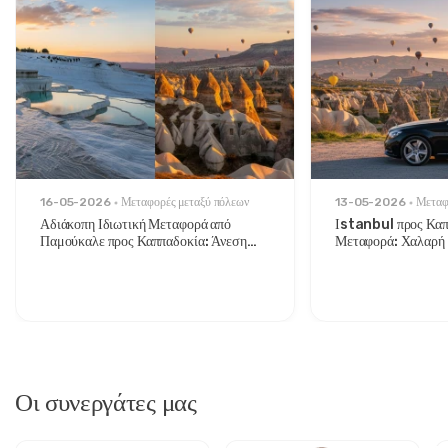
16-05-2026
Μεταφορές μεταξύ πόλεων
13-05-2026
Μεταφ
Αδιάκοπη Ιδιωτική Μεταφορά από
Ιstanbul προς Καππ
Παμούκαλε προς Καππαδοκία: Άνεση
Μεταφορά: Χαλαρή 
Μεταξύ Δύο Εμβληματικών Τόπων
Στυλάτους Ταξιδιώτ
Οι συνεργάτες μας