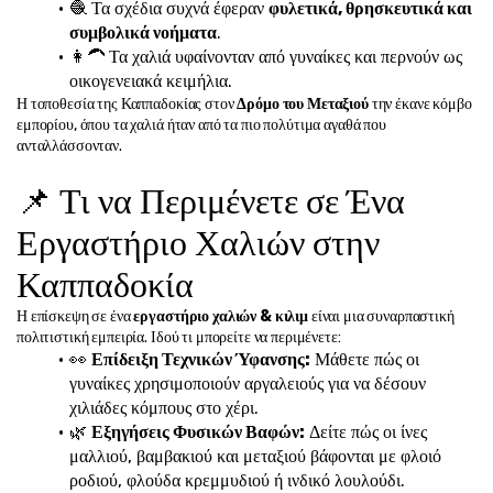
🧶 Τα σχέδια συχνά έφεραν 
φυλετικά, θρησκευτικά και 
συμβολικά νοήματα
.
👩‍🦱 Τα χαλιά υφαίνονταν από γυναίκες και περνούν ως 
οικογενειακά κειμήλια.
Η τοποθεσία της Καππαδοκίας στον 
Δρόμο του Μεταξιού
 την έκανε κόμβο 
εμπορίου, όπου τα χαλιά ήταν από τα πιο πολύτιμα αγαθά που 
ανταλλάσσονταν.
📌 Τι να Περιμένετε σε Ένα 
Εργαστήριο Χαλιών στην 
Καππαδοκία
Η επίσκεψη σε ένα 
εργαστήριο χαλιών & κιλιμ
 είναι μια συναρπαστική 
πολιτιστική εμπειρία. Ιδού τι μπορείτε να περιμένετε:
👀 
Επίδειξη Τεχνικών Ύφανσης:
 Μάθετε πώς οι 
γυναίκες χρησιμοποιούν αργαλειούς για να δέσουν 
χιλιάδες κόμπους στο χέρι.
🌿 
Εξηγήσεις Φυσικών Βαφών:
 Δείτε πώς οι ίνες 
μαλλιού, βαμβακιού και μεταξιού βάφονται με φλοιό 
ροδιού, φλούδα κρεμμυδιού ή ινδικό λουλούδι.