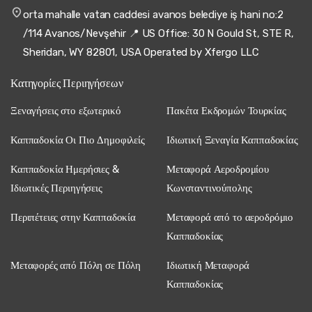
orta mahalle vatan caddesi avanos belediye iş hani no:2
/114 Avanos/Nevşehir 📍 US Office: 30 N Gould St, STE R,
Sheridan, WY 82801, USA Operated by Xfergo LLC
Κατηγορίες Περιηγήσεων
Ξεναγήσεις στο εξωτερικό
Πακέτα Εκδρομών Τουρκίας
Καππαδοκία Οι Πιο Δημοφιλείς
Ιδιωτική Ξεναγία Καππαδοκίας
Καππαδοκία Ημερήσιες &
Μεταφορά Αεροδρομίου
Ιδιωτικές Περιηγήσεις
Κωνσταντινούπολης
Περιπέτειες στην Καππαδοκία
Μεταφορά από το αεροδρόμιο
Καππαδοκίας
Μεταφορές από Πόλη σε Πόλη
Ιδιωτική Μεταφορά
Καππαδοκίας