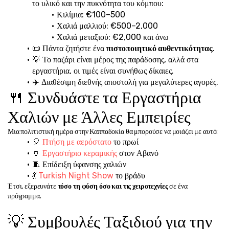
το υλικό και την πυκνότητα του κόμπου:
Κιλίμια: €100–500
Χαλιά μαλλιού: €500–2,000
Χαλιά μεταξιού: €2,000 και άνω
📜 Πάντα ζητήστε ένα 
πιστοποιητικό αυθεντικότητας
.
💡 Το παζάρι είναι μέρος της παράδοσης, αλλά στα 
εργαστήρια, οι τιμές είναι συνήθως δίκαιες.
✈️ Διαθέσιμη διεθνής αποστολή για μεγαλύτερες αγορές.
🍴 Συνδυάστε τα Εργαστήρια 
Χαλιών με Άλλες Εμπειρίες
Μια πολιτιστική ημέρα στην Καππαδοκία θα μπορούσε να μοιάζει με αυτό:
🎈 
Πτήση με αερόστατο
 το πρωί
🏺 
Εργαστήριο κεραμικής
 στον Αβανό
🧵 Επίδειξη ύφανσης χαλιών
💃 
Turkish Night Show
 το βράδυ
Έτσι, εξερευνάτε 
τόσο τη φύση όσο και τις χειροτεχνίες
 σε ένα 
πρόγραμμα.
💡 Συμβουλές Ταξιδιού για την 