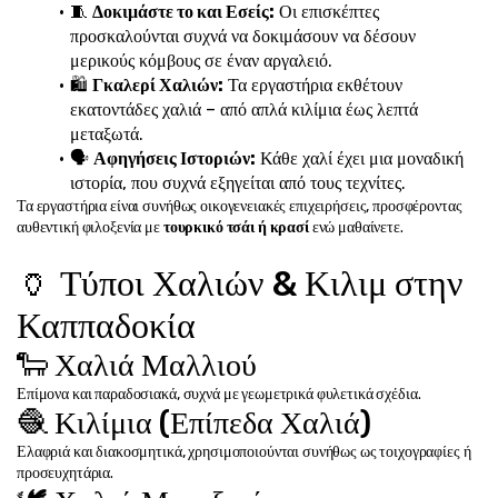
🧵 
Δοκιμάστε το και Εσείς:
 Οι επισκέπτες 
προσκαλούνται συχνά να δοκιμάσουν να δέσουν 
μερικούς κόμβους σε έναν αργαλειό.
🛍️ 
Γκαλερί Χαλιών:
 Τα εργαστήρια εκθέτουν 
εκατοντάδες χαλιά – από απλά κιλίμια έως λεπτά 
μεταξωτά.
🗣️ 
Αφηγήσεις Ιστοριών:
 Κάθε χαλί έχει μια μοναδική 
ιστορία, που συχνά εξηγείται από τους τεχνίτες.
Τα εργαστήρια είναι συνήθως οικογενειακές επιχειρήσεις, προσφέροντας 
αυθεντική φιλοξενία με 
τουρκικό τσάι ή κρασί
 ενώ μαθαίνετε.
🏺 Τύποι Χαλιών & Κιλιμ στην 
Καππαδοκία
🐑 Χαλιά Μαλλιού
Επίμονα και παραδοσιακά, συχνά με γεωμετρικά φυλετικά σχέδια.
🧶 Κιλίμια (Επίπεδα Χαλιά)
Ελαφριά και διακοσμητικά, χρησιμοποιούνται συνήθως ως τοιχογραφίες ή 
προσευχητάρια.