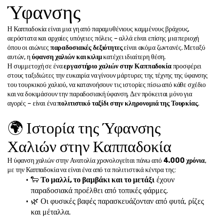
Ύφανσης
Η Καππαδοκία είναι μια γη από παραμυθένιους καμμένους βράχους, 
αερόστατα και αρχαίες υπόγειες πόλεις – αλλά είναι επίσης μια περιοχή 
όπου οι αιώνιες 
παραδοσιακές δεξιότητες
 είναι ακόμα ζωντανές. Μεταξύ 
αυτών, η 
ύφανση χαλιών και κιλιμ
 κατέχει ιδιαίτερη θέση.
Η συμμετοχή σε ένα 
εργαστήριο χαλιών στην Καππαδοκία
 προσφέρει 
στους ταξιδιώτες την ευκαιρία να γίνουν μάρτυρες της τέχνης της ύφανσης 
του τουρκικού χαλιού, να κατανοήσουν τις ιστορίες πίσω από κάθε σχέδιο 
και να δοκιμάσουν την παραδοσιακή ύφανση. Δεν πρόκειται μόνο για 
αγορές – είναι ένα 
πολιτιστικό ταξίδι στην κληρονομιά της Τουρκίας
.
🌍 Ιστορία της Ύφανσης 
Χαλιών στην Καππαδοκία
Η ύφανση χαλιών στην Ανατολία χρονολογείται πάνω από 
4.000 χρόνια
, 
με την Καππαδοκία να είναι ένα από τα πολιτιστικά κέντρα της:
🐑 
Το μαλλί, το βαμβάκι και το μετάξι
 έχουν 
παραδοσιακά προέλθει από τοπικές φάρμες.
🌿 Οι φυσικές βαφές παρασκευάζονταν από φυτά, ρίζες 
και μέταλλα.