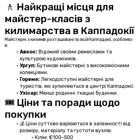
🚶 Найкращі місця для 
майстер-класів з 
килимарства в Каппадокії
Майстерні з килимів розташовані по всій Каппадокії, особливо 
в:
Авкос:
 Відомий своїми ремеслами та 
культурою художників.
Ургуп:
 Бутикові майстерні з високоякісними 
колекціями.
Гореме:
 Легкодоступні майстерні для 
туристів, які зупиняються в центрі Каппадокії.
Ухісар:
 Менші родинні ткацькі будинки.
🎟️ Ціни та поради щодо 
покупки
💰 Ціни суттєво варіюються в залежності від 
розміру, матеріалу та густоти вузлів:
Кілім: €100–500