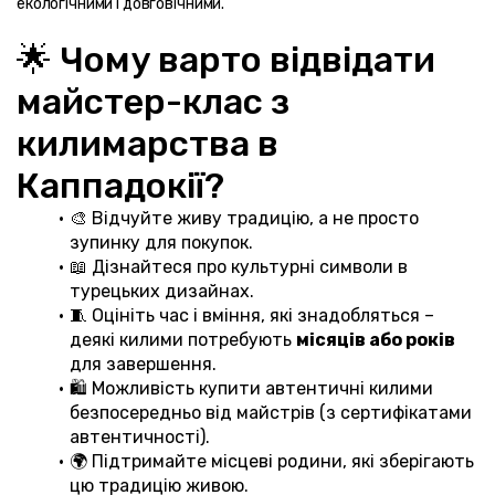
екологічними і довговічними.
🌟 Чому варто відвідати 
майстер-клас з 
килимарства в 
Каппадокії?
🎨 Відчуйте живу традицію, а не просто 
зупинку для покупок.
📖 Дізнайтеся про культурні символи в 
турецьких дизайнах.
🧵 Оцініть час і вміння, які знадобляться – 
деякі килими потребують 
місяців або років
для завершення.
🛍️ Можливість купити автентичні килими 
безпосередньо від майстрів (з сертифікатами 
автентичності).
🌍 Підтримайте місцеві родини, які зберігають 
цю традицію живою.