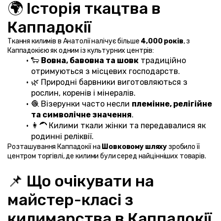
🌍 Історія ткацтва в 
Каппадокії
Ткання килимів в Анатолії налічує більше 
4,000 років
, з 
Каппадокією як одним із культурних центрів:
🐑 
Вовна, бавовна та шовк
 традиційно 
отримуються з місцевих господарств.
🌿 Природні барвники виготовляються з 
рослин, коренів і мінералів.
🧶 Візерунки часто несли 
племінне, релігійне 
та символічне значення
.
👩‍🦱 Килими ткали жінки та передавалися як 
родинні реліквії.
Розташування Каппадокії на 
Шовковому шляху
 зробило її 
центром торгівлі, де килими були серед найцінніших товарів.
📌 Що очікувати на 
майстер-класі з 
килимарства в Каппадокії