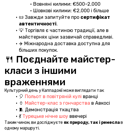
Вовняні килими: €500–2,000
Шовкові килими: €2,000 і більше
📜 Завжди запитуйте про 
сертифікат 
автентичності
.
💡 Торгівля є частиною традиції, але в 
майстернях ціни зазвичай справедливі.
✈️ Міжнародна доставка доступна для 
більших покупок.
🍴 Поєднайте майстер-
класи з іншими 
враженнями
Культурний день у Каппадокії може виглядати так:
🎈 
Польот в повітряній кулі
 вранці
🏺 
Майстер-клас з гончарства
 в Авкосі
🧵 Демонстрація ткацтва
💃 
Турецьке нічне шоу
 ввечері
Таким чином, ви досліджуєте 
як природу, так і ремесла
 в 
одному маршруті.