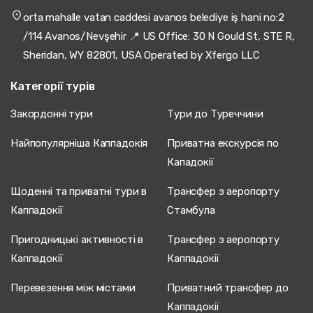
orta mahalle vatan caddesi avanos belediye iş hani no:2
/114 Avanos/Nevşehir 📍 US Office: 30 N Gould St, STE R,
Sheridan, WY 82801, USA Operated by Xfergo LLC
Категорії турів
Закордонні тури
Тури до Туреччини
Найпопулярніша Каппадокія
Приватна екскурсія по
Кападокії
Щоденні та приватні тури в
Трансфер з аеропорту
Каппадокії
Стамбула
Пригодницькі активності в
Трансфер з аеропорту
Каппадокії
Каппадокії
Перевезення між містами
Приватний трансфер до
Каппадокії