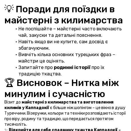
💡 Поради для поїздки в 
майстерні з килимарства
Не поспішайте – майстерні часто включають 
чай, закуски та детальні пояснення.
Навіть якщо ви не купите, сам досвід є 
збагачуючим.
Вивчіть кілька основних турецьких фраз – 
майстри це оцінять.
Запитайте про 
родинні історії
 про їх 
традицію ткацтва.
🏆 Висновок – Нитка між 
минулим і сучасністю
Візит до 
майстерні з килимарства та виготовлення 
килимів у Каппадокії
 є більше ніж шопінгом – це вікно в душу 
Туреччини. Візерунки, кольори та техніки розповідають історії 
про віру, родину та традицію, що передається протягом 
тисячоліть.
✨ 
Відкрийте для себе спадщину ткацтва Каппадокії – 