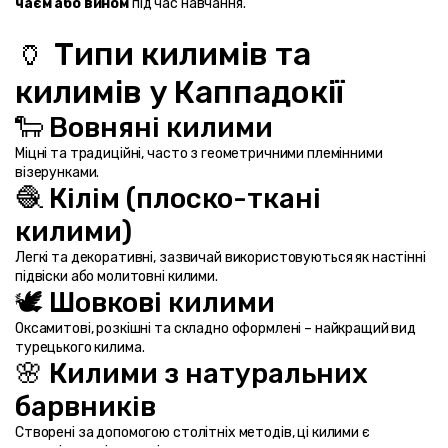
чаєм або вином
 під час навчання.
🏺 Типи килимів та 
килимів у Каппадокії
🐑 Вовняні килими
Міцні та традиційні, часто з геометричними племінними 
візерунками.
🧶 Кілім (плоско-ткані 
килими)
Легкі та декоративні, зазвичай використовуються як настінні 
підвіски або молитовні килими.
🕊️ Шовкові килими
Оксамитові, розкішні та складно оформлені – найкращий вид 
турецького килима.
🌸 Килими з натуральних 
барвників
Створені за допомогою столітніх методів, ці килими є 