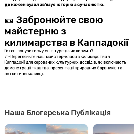
де кожен вузол зв’язує історію з сучасністю.
🎫 Забронюйте свою 
майстерню з 
килимарства в Каппадокії
Готові зануритись у світ турецьких килимів?
👉 Перегляньте наші майстер-класи з килимарства в 
Каппадокії для керованих культурних досвідів, які включають 
демонстрації ткацтва, презентації природних барвників та 
автентичні колекції.
Наша Блогерська Публікація