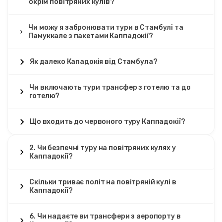
окрім повітряних кулів?
Чи можу я забронювати тури в Стамбулі та
Памуккале з пакетами Каппадокії?
Як далеко Кападокія від Стамбула?
Чи включають тури трансфер з готелю та до
готелю?
Що входить до червоного туру Каппадокії?
2. Чи безпечні туру на повітряних кулях у
Каппадокії?
Скільки триває політ на повітряній кулі в
Каппадокії?
6. Чи надаєте ви трансфери з аеропорту в