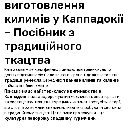
виготовлення 
килимів у Каппадокії 
– Посібник з 
традиційного 
ткацтва
Каппадокія – це край фейних димарів, повітряних куль та 
давніх підземних міст, але це також регіон, де живі столітні 
традиції ремесла
. Серед них 
ткання килимів та килимів
займає особливе місце.
Приєднання до 
майстер-класу з килимарства в 
Каппадокії
 надає подорожуючим можливість спостерігати 
за мистецтвом ткацтва турецьких килимів, зрозуміти історії, 
що стоять за кожним дизайном, і навіть спробувати свої сили 
в традиційному ткацтві. Це не лише про покупки – це 
культурна подорож у спадщину Туреччини
.