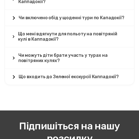
Каппадокії?
Чи включено обід у щоденні тури по Кападокії?
Що мені вдягнути для польоту на повітряній
кулі в Каппадокії?
Чи можуть діти брати участь у турах на
повітряних кулях?
Що входить до Зеленої екскурсії Каппадокії?
Підпишіться на нашу
розсилку