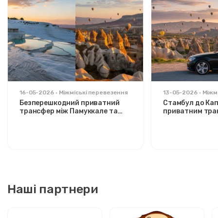
16-05-2026
Міжміські перевезення
13-05-2026
Міжм
Безперешкодний приватний
Стамбул до Кап
трансфер між Памуккале та
приватним тра
Каппадокією: комфорт між
Розслаблений 
двома іконами
стильних мандр
Наші партнери