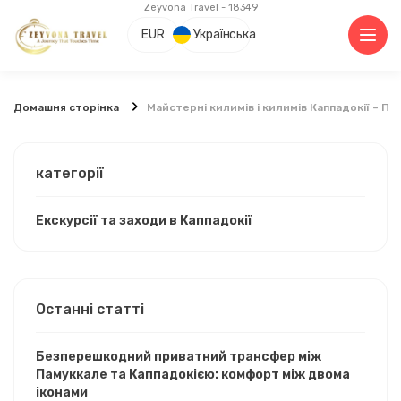
Zeyvona Travel - 18349
EUR
Українська
Домашня сторінка
Майстерні килимів і килимів Каппадокії – П
категорії
Екскурсії та заходи в Каппадокії
Останні статті
Безперешкодний приватний трансфер між
Памуккале та Каппадокією: комфорт між двома
іконами