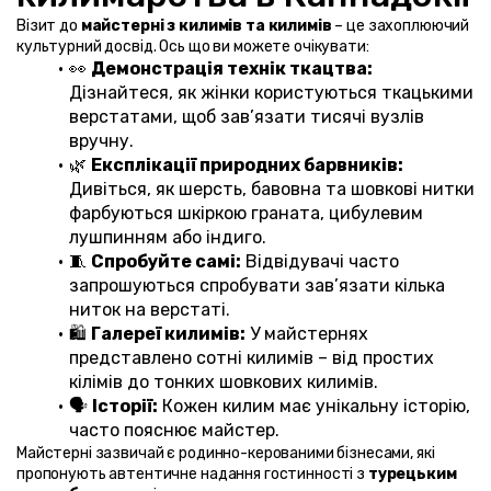
Візит до 
майстерні з килимів та килимів
 – це захоплюючий 
культурний досвід. Ось що ви можете очікувати:
👀 
Демонстрація технік ткацтва:
Дізнайтеся, як жінки користуються ткацькими 
верстатами, щоб зав’язати тисячі вузлів 
вручну.
🌿 
Експлікації природних барвників:
Дивіться, як шерсть, бавовна та шовкові нитки 
фарбуються шкіркою граната, цибулевим 
лушпинням або індиго.
🧵 
Спробуйте самі:
 Відвідувачі часто 
запрошуються спробувати зав’язати кілька 
ниток на верстаті.
🛍️ 
Галереї килимів:
 У майстернях 
представлено сотні килимів – від простих 
кілімів до тонких шовкових килимів.
🗣️ 
Історії:
 Кожен килим має унікальну історію, 
часто пояснює майстер.
Майстерні зазвичай є родинно-керованими бізнесами, які 
пропонують автентичне надання гостинності з 
турецьким 