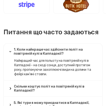
Питання що часто задаються
1. Коли найкраще час здійснити політ на
повітряній кулі в Каппадокії?
Найкращий час для польоту на повітряній кулі в
Каппадокії - на сході сонця, доступний протягом
року, пропонуючи захоплюючі види на долини та
фейрі кам'яні стовпи.
Скільки коштує політ на повітряній кулі в
Каппадокії?
5. Які тури я можу приєднатися в Каппадокії,