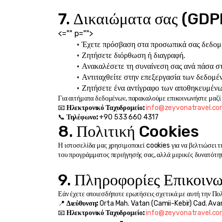
7. Δικαιώματα σας (GD
<="" p="">
Έχετε πρόσβαση στα προσωπικά σας δεδομ
Ζητήσετε διόρθωση ή διαγραφή.
Ανακαλέσετε τη συναίνεση σας ανά πάσα στ
Αντιταχθείτε στην επεξεργασία των δεδομέ
Ζητήσετε ένα αντίγραφο των αποθηκευμέν
Για αιτήματα δεδομένων, παρακαλούμε επικοινωνήστε μαζί 
📧 
Ηλεκτρονικό Ταχυδρομείο:
info@zeyvonatravel.c
📞 
Τηλέφωνο:
 +90 533 660 4317
8. Πολιτική Cookies
Η ιστοσελίδα μας χρησιμοποιεί cookies για να βελτιώσει τ
του προγράμματος περιήγησής σας, αλλά μερικές δυνατότητ
9. Πληροφορίες Επικοινω
Εάν έχετε οποιεσδήποτε ερωτήσεις σχετικά με αυτή την Πο
📍 
Διεύθυνση:
 Orta Mah. Vatan (Camii-Kebir) Cad. Avan
📧 
Ηλεκτρονικό Ταχυδρομείο:
info@zeyvonatravel.c