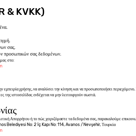
PR & KVKK)
ένα.
ιγμή.
νων σας.
ων προσωπικών σας δεδομένων.
μας στο:
om
ην εμπειρία χρήσης, να αναλύσει την κίνηση και να προσωποποιήσει περιεχόμενο.
ες της ιστοσελίδας ενδέχεται να μην λειτουργούν σωστά.
νίας
λιτική Απορρήτου ή το πώς χειριζόμαστε τα δεδομένα σας, παρακαλούμε επικοινω
os Belediyesi No: 2 İç Kapı No: 114, Avanos / Nevşehir, Τουρκία
om