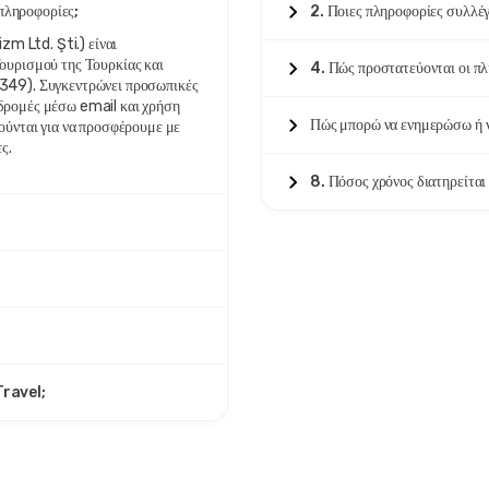
πληροφορίες;
2. Ποιες πληροφορίες συλλέγ
 Ltd. Şti.) είναι
ουρισμού της Τουρκίας και
4. Πώς προστατεύονται οι π
8349). Συγκεντρώνει προσωπικές
δρομές μέσω email και χρήση
Πώς μπορώ να ενημερώσω ή ν
ούνται για να προσφέρουμε με
ς.
8. Πόσος χρόνος διατηρείται
Travel;