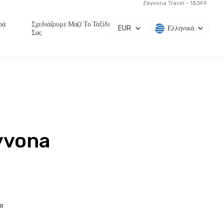
Zeyvona Travel - 18349
ρά
Σχεδιάζουμε Μαζί Το Ταξίδι
EUR
Ελληνικά
Σας
eyvona
α