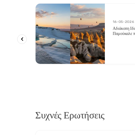
ριότητες
16-05-2026
Αδιάκοπη Ιδ
ράσινη
Παμούκαλε π
ες και
Δύο Εμβλημ
Συχνές Ερωτήσεις