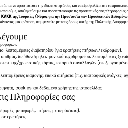
εύεται να προστατεύει την ιδιωτικότητά σας και να εξασφαλίζει ότι τα προσωπικ
μοποιούμε, αποθηκεύουμε και προστατεύουμε τις προσωπικές σας πληροφορίες 
 KVKK της Τουρκίας (Νόμος για την Προστασία των Προσωπικών Δεδομέν
 κάνοντας μια κράτηση, συμφωνείτε με τους όρους αυτής της Πολιτικής Απορρήτο
λέγουμε
ηροφοριών:
ο, λεπτομέρειες διαβατηρίου (για κρατήσεις πτήσεων/εκδρομών).
 αριθμός, διεύθυνση ηλεκτρονικού ταχυδρομείου, λεπτομέρειες ξενο
ιστωτικής/χρεωστικής κάρτας, ιστορικό συναλλαγών (επεξεργασμένο
λεπτομέρειες διαμονής, ειδικά αιτήματα (π.χ. διατροφικές ανάγκες, υγε
ριηγητή, cookies και δεδομένα χρήσης της ιστοσελίδας.
τις Πληροφορίες σας
ρομές, μεταφορές, πτήσεις με αερόστατο).
 σε ερωτήσεις.