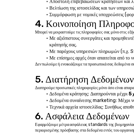
Αποστολή επιβεβαιώσεων κρατήσεων και λ
Βελτίωση της ιστοσελίδας και των υπηρεσι
Συμμόρφωση με νομικές υποχρεώσεις (φορολ
4. Κοινοποίηση Πληροφ
Μπορεί να μοιραστούμε τις πληροφορίες σας μόνο στις εξή
Με αξιόπιστους συνεργάτες και προμηθευτές
κράτησής σας.
Με παρόχους υπηρεσιών πληρωμών (π.χ. St
Με επίσημες αρχές όταν απαιτείται από το ν
Δεν πωλούμε ή ενοικιάζουμε τα προσωπικά σας δεδομένα σε
5. Διατήρηση Δεδομένων
Διατηρούμε προσωπικές πληροφορίες μόνο όσο είναι απαρα
Δεδομένα κράτησης: Διατηρούνται μέχρι 
5 
Δεδομένα συναίνεσης marketing: Μέχρι να
Τεχνικά αρχεία ιστοσελίδας: Συνήθως αποθη
6. Ασφάλεια Δεδομένων
Εφαρμόζουμε μέτρα ασφάλειας standards της βιομηχανίας
περιορισμένης πρόσβασης στα δεδομένα εντός του οργανισ