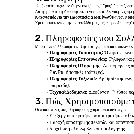
Το Γραφείο Ταξιδιών Zeyvona (“εμείς”, “μας”, “εμάς”) δεσμ
Αυτή η Πολιτική Απορρήτου εξηγεί πώς συλλέγουμε, χρησι
Κανονισμός για την Προστασία Δεδομένων)
 και τον 
Νόμο
Χρησιμοποιώντας την ιστοσελίδα μας, τις υπηρεσίες μας ή
2. Πληροφορίες που Συλ
Μπορεί να συλλέξουμε τις εξής κατηγορίες προσωπικών πλ
Πληροφορίες Ταυτότητας:
 Όνομα, επώνυμ
Πληροφορίες Επικοινωνίας:
 Τηλεφωνικός
Πληροφορίες Πληρωμής:
 Λεπτομέρειες π
PayPal ή τοπικές τράπεζες).
Πληροφορίες Ταξιδιού:
 Αριθμοί πτήσεων, 
υπηρεσία).
Τεχνικά Δεδομένα:
 Διεύθυνση IP, τύπος πε
3. Πώς Χρησιμοποιούμε 
Οι προσωπικές σας πληροφορίες χρησιμοποιούνται για:
Επεξεργασία κρατήσεων και κρατήσεων (εκδ
Παροχή υποστήριξης πελατών και απάντηση
Διαχείριση πληρωμών και τιμολόγησης.