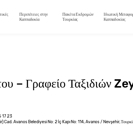
τικές
Περιπέτειες στην
Πακέτα Εκδρομών
Ιδιωτική Μεταφο
Καππαδοκία
Τουρκίας
Καππαδοκίας
του – Γραφείο Ταξιδιών Z
5 17 23
r) Cad. Avanos Belediyesi No: 2 İç Kapı No: 114, Avanos / Nevşehir, Τουρκί