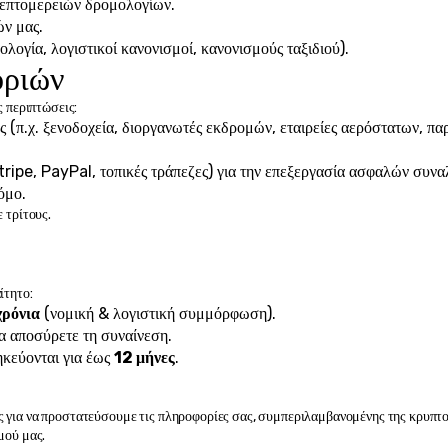
επτομερειών δρομολογίων.
ών μας.
ογία, λογιστικοί κανονισμοί, κανονισμούς ταξιδιού).
οριών
ς περιπτώσεις:
 (π.χ. ξενοδοχεία, διοργανωτές εκδρομών, εταιρείες αερόστατων, πα
ripe, PayPal, τοπικές τράπεζες) για την επεξεργασία ασφαλών συν
όμο.
 τρίτους.
ίτητο:
χρόνια
 (νομική & λογιστική συμμόρφωση).
 αποσύρετε τη συναίνεση.
κεύονται για έως 
12 μήνες
.
 για να προστατεύσουμε τις πληροφορίες σας, συμπεριλαμβανομένης της κρυπτ
μού μας.