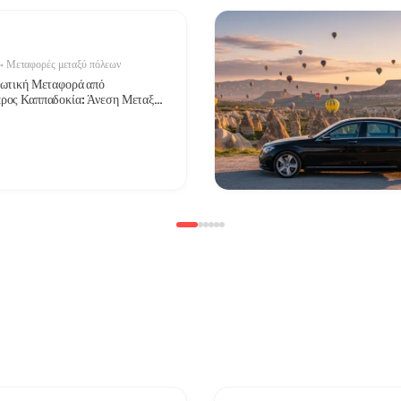
Μεταφορές μεταξύ πόλεων
ιωτική Μεταφορά από
ρος Καππαδοκία: Άνεση Μεταξύ
ατικών Τόπων