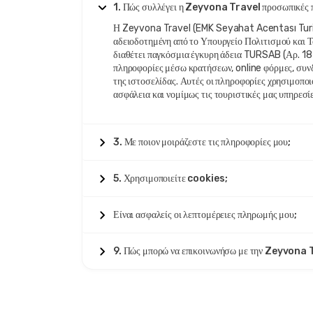
1. Πώς συλλέγει η Zeyvona Travel προσωπικές 
Η Zeyvona Travel (EMK Seyahat Acentası Turizm
αδειοδοτημένη από το Υπουργείο Πολιτισμού και Τ
διαθέτει παγκόσμια έγκυρη άδεια TURSAB (Αρ. 1
πληροφορίες μέσω κρατήσεων, online φόρμες, συν
της ιστοσελίδας. Αυτές οι πληροφορίες χρησιμοποι
ασφάλεια και νομίμως τις τουριστικές μας υπηρεσίε
3. Με ποιον μοιράζεστε τις πληροφορίες μου;
5. Χρησιμοποιείτε cookies;
Είναι ασφαλείς οι λεπτομέρειες πληρωμής μου;
9. Πώς μπορώ να επικοινωνήσω με την Zeyvona 