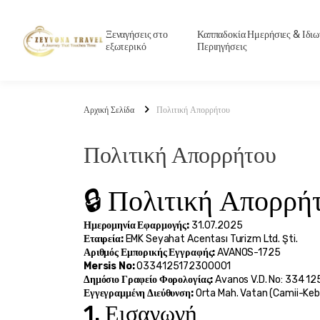
Ξεναγήσεις στο
Καππαδοκία Ημερήσιες & Ιδιω
εξωτερικό
Περιηγήσεις
Αρχική Σελίδα
Πολιτική Απορρήτου
Πολιτική Απορρήτου
🔒 Πολιτική Απορρή
Ημερομηνία Εφαρμογής:
 31.07.2025
Εταιρεία:
 EMK Seyahat Acentası Turizm Ltd. Şti.
Αριθμός Εμπορικής Εγγραφής:
 AVANOS-1725
Mersis No:
 0334125172300001
Δημόσιο Γραφείο Φορολογίας:
 Avanos V.D. No: 334 12
Εγγεγραμμένη Διεύθυνση:
 Orta Mah. Vatan (Camii-Kebi
1. Εισαγωγή