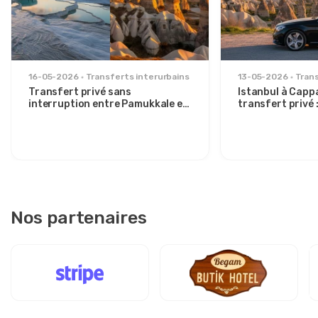
16-05-2026
Transferts interurbains
13-05-2026
Trans
Transfert privé sans
Istanbul à Capp
interruption entre Pamukkale et
transfert privé :
la Cappadoce : confort entre
détendu pour v
deux icônes
élégants
Nos partenaires