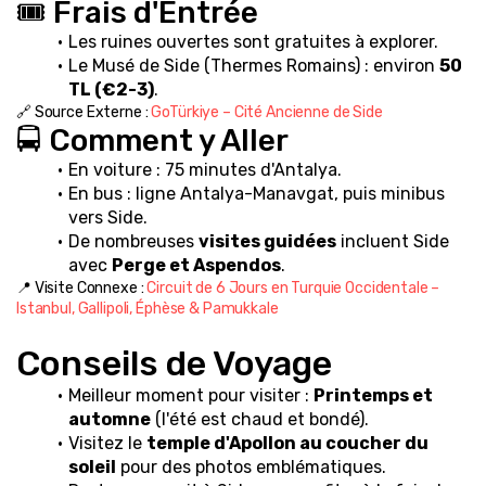
🎟️ Frais d'Entrée
Les ruines ouvertes sont gratuites à explorer.
Le Musé de Side (Thermes Romains) : environ 
50 
TL (€2-3)
.
🔗 Source Externe : 
GoTürkiye – Cité Ancienne de Side
🚍 Comment y Aller
En voiture : 75 minutes d'Antalya.
En bus : ligne Antalya-Manavgat, puis minibus 
vers Side.
De nombreuses 
visites guidées
 incluent Side 
avec 
Perge et Aspendos
.
📍 Visite Connexe : 
Circuit de 6 Jours en Turquie Occidentale – 
Istanbul, Gallipoli, Éphèse & Pamukkale
Conseils de Voyage
Meilleur moment pour visiter : 
Printemps et 
automne
 (l'été est chaud et bondé).
Visitez le 
temple d'Apollon au coucher du 
soleil
 pour des photos emblématiques.