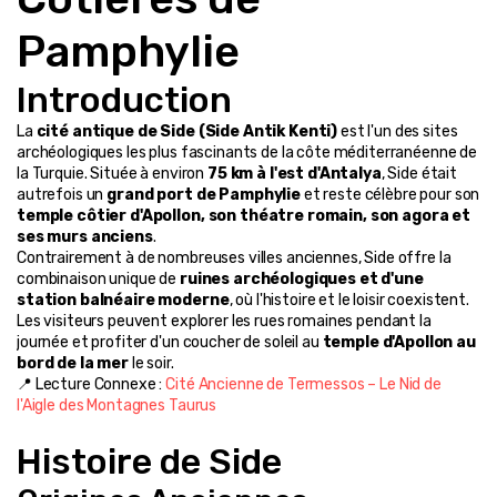
Pamphylie
Introduction
La 
cité antique de Side (Side Antik Kenti)
 est l'un des sites 
archéologiques les plus fascinants de la côte méditerranéenne de 
la Turquie. Située à environ 
75 km à l'est d'Antalya
, Side était 
autrefois un 
grand port de Pamphylie
 et reste célèbre pour son 
temple côtier d'Apollon, son théatre romain, son agora et 
ses murs anciens
.
Contrairement à de nombreuses villes anciennes, Side offre la 
combinaison unique de 
ruines archéologiques et d'une 
station balnéaire moderne
, où l'histoire et le loisir coexistent. 
Les visiteurs peuvent explorer les rues romaines pendant la 
journée et profiter d'un coucher de soleil au 
temple d'Apollon au 
bord de la mer
 le soir.
📍 Lecture Connexe : 
Cité Ancienne de Termessos – Le Nid de 
l'Aigle des Montagnes Taurus
Histoire de Side