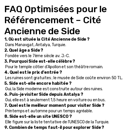
FAQ Optimisées pour le 
Référencement – Cité 
Ancienne de Side
1. Où est située la Cité Ancienne de Side ?
 Dans Manavgat, Antalya, Turquie.
2. Quel âge a Side ?
 Fondée vers le 7ème siècle av. J.-C.
3. Pourquoi Side est-elle célèbre ?
 Pour le temple côtier d'Apollon et son théâtre romain.
4. Quel est le prix d'entrée ?
 Les ruines sont gratuites ; le musée de Side coûte environ 50 TL.
5. Side est-elle encore habitée ?
 Oui, la Side moderne est construite autour des ruines.
6. Puis-je visiter Side depuis Antalya ?
 Oui, elle est à seulement 1,5 heure en voiture ou en bus.
7. Quel est le meilleur moment pour visiter Side ?
 Printemps et automne pour un temps agréable.
8. Side est-elle un site UNESCO ?
 Elle figure sur la liste tentative de l'UNESCO de la Turquie.
9. Combien de temps faut-il pour explorer Side ?