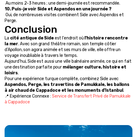
 Au moins 2-3 heures ; une demi-journée est recommandée.
10. Puis-je voir Side et Aspendos en une journée ?
 Oui, de nombreuses visites combinent Side avec Aspendos et 
Perge.
Conclusion
La 
cité antique de Side
 est l'endroit où 
l'histoire rencontre 
la mer
. Avec son grand théâtre romain, son temple côtier 
d'Apollon, son agora animée et ses murs de ville, elle offre un 
voyage inoubliable à travers le temps.
Aujourd'hui, Side est aussi une ville balnéaire animée, ce qui en fait 
une destination parfaite pour 
mélanger culture, histoire et 
loisirs
.
Pour une expérience turque complète, combinez Side avec 
Aspendos, Perge, les travertins de Pamukkale, les ballons 
à air chaud de Cappadoce et les monuments d'Istanbul
.
📍 Expérience Connexe : 
Service de Transfert Privé de Pamukkale 
à Cappadoce