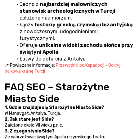
Jedno z 
najbardziej malowniczych 
stanowisk archeologicznych w Turcji
, 
położone nad morzem.
Łączy 
historię grecką, rzymską i bizantyjską
z nowoczesnymi udogodnieniami 
turystycznymi.
Oferuje 
unikalne widoki zachodu słońca przy 
świątyni Apolla
.
Łatwy do dotarcia z Antalyi.
📍 Powiązane informacje: 
Przewodnik po Kapadocji – Odkryj 
bajkową krainę Turcji
FAQ SEO – Starożytne 
Miasto Side
1. Gdzie znajduje się Starożytne Miasto Side?
W Manavgat, Antalya, Turcja.
2. Jak stare jest Side?
Założone około VII wieku p.n.e.
3. Z czego słynie Side?
Ze nabrzeżowej świątyni Apolla i rzymskiego teatru.