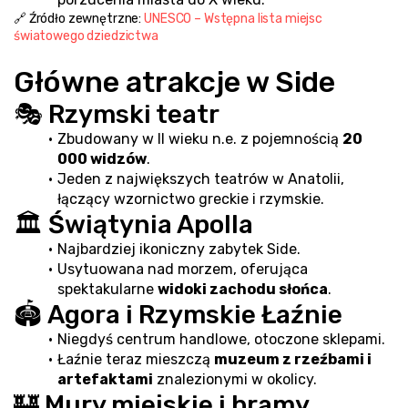
🔗 Źródło zewnętrzne: 
UNESCO – Wstępna lista miejsc 
światowego dziedzictwa
Główne atrakcje w Side
🎭 Rzymski teatr
Zbudowany w II wieku n.e. z pojemnością 
20 
000 widzów
.
Jeden z największych teatrów w Anatolii, 
łączący wzornictwo greckie i rzymskie.
🏛️ Świątynia Apolla
Najbardziej ikoniczny zabytek Side.
Usytuowana nad morzem, oferująca 
spektakularne 
widoki zachodu słońca
.
🏟️ Agora i Rzymskie Łaźnie
Niegdyś centrum handlowe, otoczone sklepami.
Łaźnie teraz mieszczą 
muzeum z rzeźbami i 
artefaktami
 znalezionymi w okolicy.
🏰 Mury miejskie i bramy