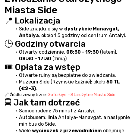
Miasta Side
📍 Lokalizacja
Side znajduje się w 
dystrykcie Manavgat, 
Antalya
, około 1,5 godziny od centrum Antalyi.
🕒 Godziny otwarcia
Otwarty codziennie, 
08:30 – 19:30
 (latem), 
08:30 – 17:30
 (zimą).
🎟️ Opłata za wstęp
Otwarte ruiny są bezpłatne do zwiedzania.
Muzeum Side (Rzymskie Łaźnie): około 
50 TL 
(€2–3)
.
🔗 Źródło zewnętrzne: 
GoTürkiye – Starożytne Miasto Side
🚍 Jak tam dotrzeć
Samochodem: 75 minut z Antalyi.
Autobusem: linia Antalya-Manavgat, a następnie 
minibus do Side.
Wiele 
wycieczek z przewodnikiem
 obejmuje 