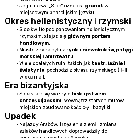
Jego nazwa „Side” oznacza 
granat
 w 
miejscowym anatolijskim języku.
Okres hellenistyczny i rzymski
Side kwitło pod panowaniem hellenistycznym i 
rzymskim, stając się 
głównym portem 
handlowym
.
Miasto znane było z 
rynku niewolników, potęgi 
morskiej i amfiteatru
.
Wiele ocalałych ruin, takich jak 
teatr, łaźnie i 
świątynie
, pochodzi z okresu rzymskiego (II–III 
wieku n.e.).
Era bizantyjska
Side stało się ważnym 
biskupstwem 
chrześcijańskim
. Wewnątrz starych murów 
miejskich zbudowano kościoły i bazyliki.
Upadek
Najazdy Arabów, trzęsienia ziemi i zmiana 
szlaków handlowych doprowadziły do 
porzucenia miasta do X wieku.