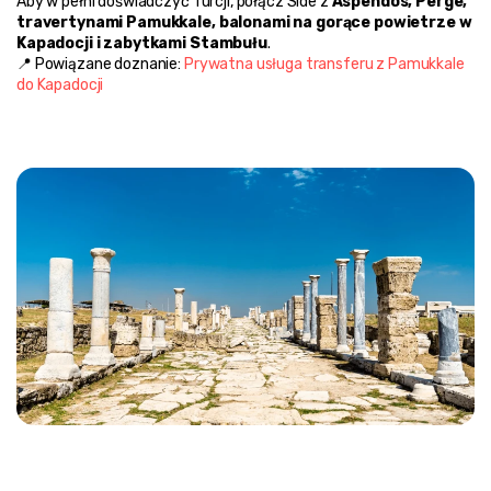
Aby w pełni doświadczyć Turcji, połącz Side z 
Aspendos, Perge, 
travertynami Pamukkale, balonami na gorące powietrze w 
Kapadocji i zabytkami Stambułu
.
📍 Powiązane doznanie: 
Prywatna usługa transferu z Pamukkale 
do Kapadocji