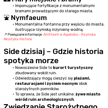
Imponujące fortyfikacje z monumentalnymi 
bramami prowadzącymi do starego miasta.
⛲ Nymfaeum
Monumentalna fontanna przy wejściu do miasta, 
ilustrująca rzymską inżynierię wodną.
📍 Powiązane informacje: 
Amfiteatr w Aspendos – Rzymska 
Akustyka i Historia
Side dzisiaj – Gdzie historia 
spotyka morze
Nowoczesne Side to 
kurort turystyczny
zbudowany wokół ruin.
Odwiedzający mogą cieszyć się 
plażami, 
restauracjami i życiem nocnym
 obok 
starożytnych pomników.
To sprawia, że Side jest unikalne: 
żywe miasto 
wśród ruin archeologicznych
.
Zwiedzanie Starożytnego 