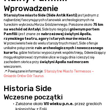
Wprowadzenie
Starożytne miasto Side (Side Antik Kenti)
 jest jednym z 
najbardziej fascynujących stanowisk archeologicznych na 
tureckim wybrzeżu Morza Śródziemnego. Położone około 
75 km 
na wschód od Antalyi
, Side było niegdyś 
głównym portem 
Pamfilii
 i jest znane ze 
nabrzeżowej świątyni Apolla, 
rzymskiego teatru, agory i starych murów miasta
.
W przeciwieństwie do wielu starożytnych miast, Side oferuje 
unikalne połączenie 
ruin archeologicznych i nowoczesnego 
kurortu
, gdzie historia i wypoczynek współistnieją. Odwiedzający 
mogą eksplorować rzymskie ulice w ciągu dnia i cieszyć się 
zachodem słońca przy 
świątyni Apolla nad morzem
wieczorem.
📍 Powiązane informacje: 
Starożytne Miasto Termessos – 
Gniazdo Orłów Gór Taurus
Historia Side
Wczesne początki
Założone około 
VII wieku p.n.e.
 przez greckich 
kolonistów z Eolii.