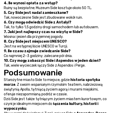
4. Ile wynosi opłata za wstęp?
Ruiny są bezpłatne; Muzeum Side kosztuje około 50 TL.
5. Czy Side jest nadal zamieszkane?
Tak, nowoczesne Side jest zbudowane wokół ruin.
6. Czy mogę odwiedzić Side z Antalyi?
Tak, to tylko 1,5 godziny drogi samochodem lub autobusem.
7. Jaki jest najlepszy czas na wizytę w Side?
Wiosna i jesień dla przyjemnej pogody.
8. Czy Side jest miejscem UNESCO?
Jest na wstępnej liście UNESCO w Turcji.
9. Ile czasu zajmuje zwiedzanie Side?
Co najmniej 2–3 godziny; zalecane pół dnia.
10. Czy mogę zobaczyć Side i Aspendos w jeden dzień?
Tak, wiele wycieczek łączy Side z Aspendos i Perge.
Podsumowanie
Starożytne miasto Side to miejsce, gdzie 
historia spotyka 
morze
. Z swoim wspaniałym rzymskim teatrem, nabrzeżową 
świątynią Apolla, tętniącą życiem agorą i murami miejskimi, 
oferuje niezapomnianą podróż w czasie.
Dziś Side jest także tętniącym życiem miastem kurortowym, co 
czyni je idealnym miejscem do 
łączenia kultury, historii i 
wypoczynku
.