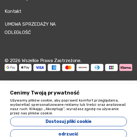
Kontakt
UMOWA SPRZEDAŻY NA
ODLEGŁOŚĆ
© 2026 Wszelkie Prawa Zastrzeżone.
Cenimy Twoją prywatność
Używamy plików cookie, aby poprawić komfort przeglądania,
Jesteśmy tu, by
wyświetlać spersonalizowane reklamy lub treści oraz analizować
nasz ruch. Klikając „Akceptuję”, wyrażasz zgodę na używanie
pomóc
przez nas plików cookie.
18349
Dostosuj pliki cookie
Zeyvona Travel - 18349
odrzucić