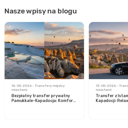
Nasze wpisy na blogu
16-05-2026
Transfery między
13-05-2026
Tran
miastami
miastami
Bezpłatny transfer prywatny
Transfer z Ista
Pamukkale–Kapadocja: Komfort
Kapadocji: Rela
pomiędzy dwoma ikonami
stylowych podr