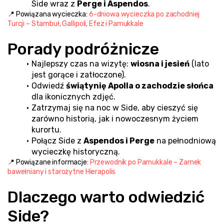
Side wraz z 
Perge i Aspendos
.
📍 Powiązana wycieczka: 
6-dniowa wycieczka po zachodniej 
Turcji – Stambuł, Gallipoli, Efez i Pamukkale
Porady podróżnicze
Najlepszy czas na wizytę: 
wiosna i jesień
 (lato 
jest gorące i zatłoczone).
Odwiedź 
świątynię Apolla o zachodzie słońca
dla ikonicznych zdjęć.
Zatrzymaj się na noc w Side, aby cieszyć się 
zarówno historią, jak i nowoczesnym życiem 
kurortu.
Połącz Side z 
Aspendos i Perge
 na pełnodniową 
wycieczkę historyczną.
📍 Powiązane informacje: 
Przewodnik po Pamukkale – Zamek 
bawełniany i starożytne Hierapolis
Dlaczego warto odwiedzić 
Side?