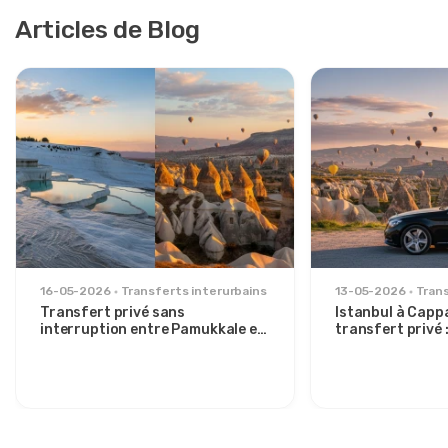
Articles de Blog
16-05-2026
Transferts interurbains
13-05-2026
Trans
Transfert privé sans
Istanbul à Capp
interruption entre Pamukkale et
transfert privé :
la Cappadoce : confort entre
détendu pour v
deux icônes
élégants