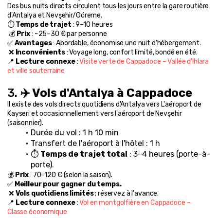
Des bus nuits directs circulent tous les jours entre la gare routière 
d'Antalya et Nevşehir/Göreme.
⏱️ 
Temps de trajet
 : 9–10 heures
 💰 
Prix
 : ~25–30 € par personne
✅ 
Avantages
 : Abordable, économise une nuit d'hébergement.
 ❌ 
Inconvénients
 : Voyage long, confort limité, bondé en été.
📍 
Lecture connexe
 : 
Visite verte de Cappadoce – Vallée d'Ihlara 
et ville souterraine
3. 
✈️ Vols d'Antalya à Cappadoce
Il existe des vols directs quotidiens d'Antalya vers L'aéroport de 
Kayseri et occasionnellement vers l'aéroport de Nevşehir 
(saisonnier).
Durée du vol : 1 h 10 min
Transfert de l'aéroport à l'hôtel : 1 h
⏱️ 
Temps de trajet total
 : 3–4 heures (porte-à-
porte).
💰 
Prix
 : 70–120 € (selon la saison).
✅ 
Meilleur pour gagner du temps.
 ❌ 
Vols quotidiens limités
 ; réservez à l'avance.
📍 
Lecture connexe
 : 
Vol en montgolfière en Cappadoce – 
Classe économique