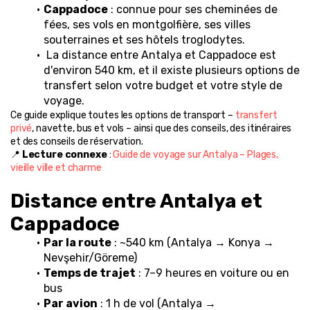
Cappadoce
 : connue pour ses cheminées de 
fées, ses vols en montgolfière, ses villes 
souterraines et ses hôtels troglodytes.
 La distance entre Antalya et Cappadoce est 
d'environ 540 km, et il existe plusieurs options de 
transfert selon votre budget et votre style de 
voyage.
Ce guide explique toutes les options de transport – 
transfert 
privé
, navette, bus et vols – ainsi que des conseils, des itinéraires 
et des conseils de réservation.
📍 
Lecture connexe
 : 
Guide de voyage sur Antalya – Plages, 
vieille ville et charme
Distance entre Antalya et 
Cappadoce
Par la route
 : ~540 km (Antalya → Konya → 
Nevşehir/Göreme)
Temps de trajet
 : 7–9 heures en voiture ou en 
bus
Par avion
 : 1 h de vol (Antalya → 