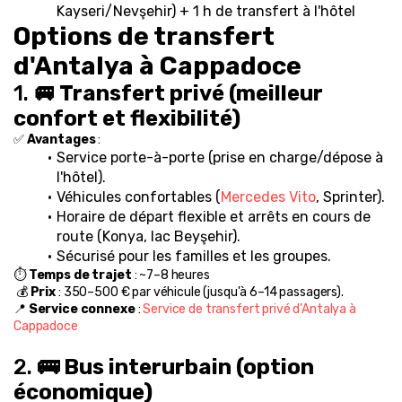
Kayseri/Nevşehir) + 1 h de transfert à l'hôtel
Options de transfert 
d'Antalya à Cappadoce
1. 
🚐 Transfert privé (meilleur 
confort et flexibilité)
✅ 
Avantages
 :
Service porte-à-porte (prise en charge/dépose à 
l'hôtel).
Véhicules confortables (
Mercedes Vito
, Sprinter).
Horaire de départ flexible et arrêts en cours de 
route (Konya, lac Beyşehir).
Sécurisé pour les familles et les groupes.
⏱️ 
Temps de trajet
 : ~7–8 heures
 💰 
Prix
 : 350–500 € par véhicule (jusqu'à 6–14 passagers).
📍 
Service connexe
 : 
Service de transfert privé d'Antalya à 
Cappadoce
2. 
🚌 Bus interurbain (option 
économique)