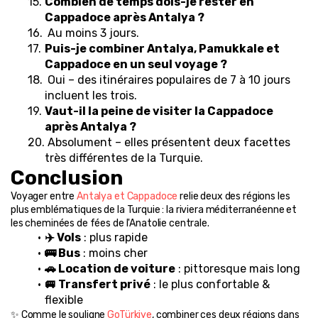
Combien de temps dois-je rester en 
Cappadoce après Antalya ?
 Au moins 3 jours.
Puis-je combiner Antalya, Pamukkale et 
Cappadoce en un seul voyage ?
 Oui – des itinéraires populaires de 7 à 10 jours 
incluent les trois.
Vaut-il la peine de visiter la Cappadoce 
après Antalya ?
 Absolument – elles présentent deux facettes 
très différentes de la Turquie.
Conclusion
Voyager entre 
Antalya et Cappadoce
 relie deux des régions les 
plus emblématiques de la Turquie : la riviera méditerranéenne et 
les cheminées de fées de l'Anatolie centrale.
✈️ Vols
 : plus rapide
🚌 Bus
 : moins cher
🚗 Location de voiture
 : pittoresque mais long
🚐 Transfert privé
 : le plus confortable & 
flexible
✨ Comme le souligne 
GoTürkiye
, combiner ces deux régions dans 