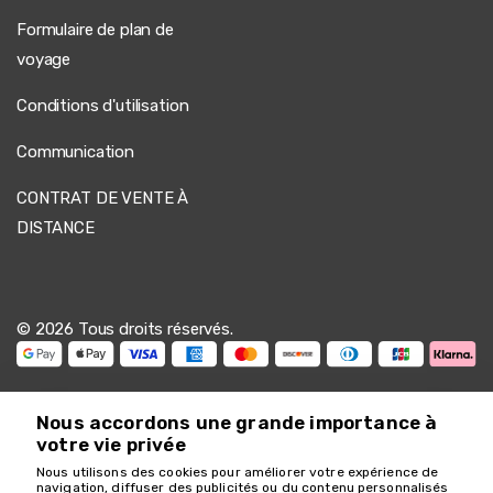
Formulaire de plan de
voyage
Conditions d'utilisation
Communication
CONTRAT DE VENTE À
DISTANCE
© 2026 Tous droits réservés.
Nous accordons une grande importance à
votre vie privée
Nous utilisons des cookies pour améliorer votre expérience de
Nous sommes là pour
navigation, diffuser des publicités ou du contenu personnalisés