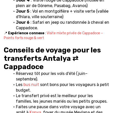
Jour 4
 : Visite rouge de Cappadoce (musée en 
plein air de Göreme, Pasabag, Avanos)
Jour 5
 : Vol en montgolfière + visite verte (vallée 
d'Ihlara, ville souterraine)
Jour 6
 : Safari en jeep ou randonnée à cheval en 
Cappadoce.
📍 
Expérience connexe
 : 
Visite mixte privée de Cappadoce – 
Points forts rouge & vert
Conseils de voyage pour les 
transferts Antalya ⇄ 
Cappadoce
Réservez tôt pour les vols d'été (juin–
septembre).
Les 
bus nuit
 sont bons pour les voyageurs à petit 
budget.
Le transfert privé est le meilleur pour les 
familles, les jeunes mariés ou les petits groupes.
Faites une pause dans votre voyage avec un 
arrêt à 
Konya
, foyer du musée Mevlana et des 