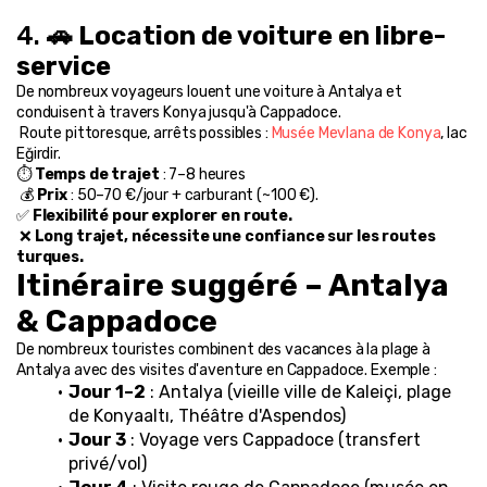
4. 
🚗 Location de voiture en libre-
service
De nombreux voyageurs louent une voiture à Antalya et 
conduisent à travers Konya jusqu'à Cappadoce.
 Route pittoresque, arrêts possibles : 
Musée Mevlana de Konya
, lac 
Eğirdir.
⏱️ 
Temps de trajet
 : 7–8 heures
 💰 
Prix
 : 50–70 €/jour + carburant (~100 €).
✅ 
Flexibilité pour explorer en route.
 ❌ 
Long trajet, nécessite une confiance sur les routes 
turques.
Itinéraire suggéré – Antalya 
& Cappadoce
De nombreux touristes combinent des vacances à la plage à 
Antalya avec des visites d'aventure en Cappadoce. Exemple :
Jour 1–2
 : Antalya (vieille ville de Kaleiçi, plage 
de Konyaaltı, Théâtre d'Aspendos)
Jour 3
 : Voyage vers Cappadoce (transfert 
privé/vol)