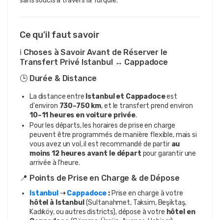
sans soucis à travers la Turquie.
Ce qu'il faut savoir
ℹ️ Choses à Savoir Avant de Réserver le
Transfert Privé Istanbul ↔ Cappadoce
🕒 Durée & Distance
La distance entre
Istanbul et Cappadoce
est
d'environ
730–750 km
, et le transfert prend environ
10–11 heures en voiture privée
.
Pour les départs, les horaires de prise en charge
peuvent être programmés de manière flexible, mais si
vous avez un vol, il est recommandé de partir
au
moins 12 heures avant le départ
pour garantir une
arrivée à l'heure.
📍 Points de Prise en Charge & de Dépose
Istanbul
➝
Cappadoce
:
Prise en charge à votre
hôtel à Istanbul
(Sultanahmet, Taksim, Beşiktaş,
Kadıköy, ou autres districts), dépose à votre
hôtel en