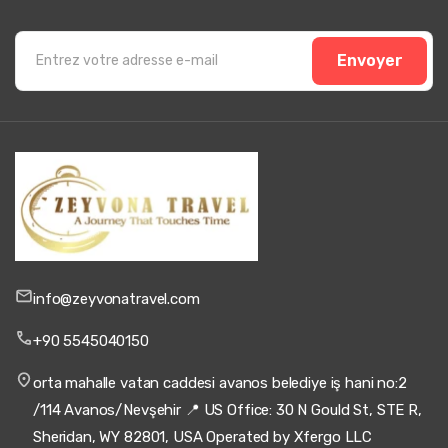
Envoyer
info@zeyvonatravel.com
+90 5545040150
orta mahalle vatan caddesi avanos belediye iş hani no:2
/114 Avanos/Nevşehir 📍 US Office: 30 N Gould St, STE R,
Sheridan, WY 82801, USA Operated by Xfergo LLC