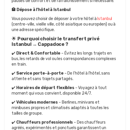
pauses de confort et de rafraîchissement si nécessaire.
🏨 Dépose à l'hôtel à Istanbul
Vous pouvez choisir de déposer à votre hôtel à 
Istanbul
(centre-ville, vieille ville, côté asiatique ou européen) ou à 
une adresse spécifique.
🌟 
Pourquoi choisir le transfert privé 
Istanbul ↔ Cappadoce ?
✔️ 
Direct & Confortable
 – Évitez les longs trajets en 
bus, les retards de vol ou les correspondances complexes 
en train.
✔️ 
Service porte-à-porte
 – De l'hôtel à l'hôtel, sans 
attente et sans trajets partagés.
✔️ 
Horaires de départ flexibles
 – Voyagez à tout 
moment qui vous convient, disponible 24/7.
✔️ 
Véhicules modernes
 – Berlines, minivans et 
minibuses propres et climatisés adaptés à toutes les 
tailles de groupe.
✔️ 
Chauffeurs professionnels
 – Des chauffeurs 
agréés, expérimentés et ponctuels garantissent un 