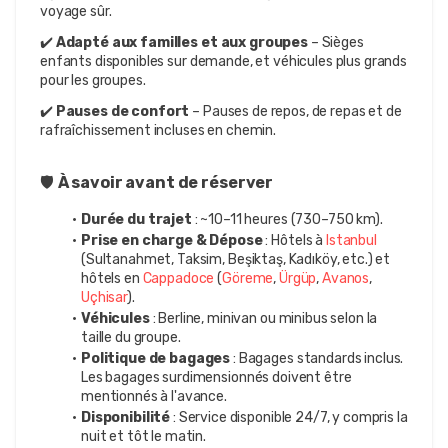
voyage sûr.
✔️ 
Adapté aux familles et aux groupes
 – Sièges 
enfants disponibles sur demande, et véhicules plus grands 
pour les groupes.
✔️ 
Pauses de confort
 – Pauses de repos, de repas et de 
rafraîchissement incluses en chemin.
🛡️ 
À savoir avant de réserver
Durée du trajet
 : ~10–11 heures (730–750 km).
Prise en charge & Dépose
 : Hôtels à 
Istanbul
(Sultanahmet, Taksim, Beşiktaş, Kadıköy, etc.) et 
hôtels en 
Cappadoce
 (
Göreme
, 
Ürgüp
, 
Avanos
, 
Uçhisar
).
Véhicules
 : Berline, minivan ou minibus selon la 
taille du groupe.
Politique de bagages
 : Bagages standards inclus. 
Les bagages surdimensionnés doivent être 
mentionnés à l'avance.
Disponibilité
 : Service disponible 24/7, y compris la 
nuit et tôt le matin.