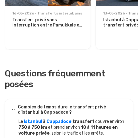
16-05-2026
Transferts interurbains
13-05-2026
Trans
Transfert privé sans
Istanbul à Capp
interruption entre Pamukkale et
transfert privé :
la Cappadoce : confort entre
détendu pour v
deux icônes
élégants
Questions fréquemment
posées
Combien de temps dure le transfert privé
d'Istanbul à Cappadoce ?
Le
Istanbul
à
Cappadoce
transfert
couvre environ
730 à 750 km
et prend environ
10 à 11 heures en
voiture privée
, selon le trafic et les arrêts.