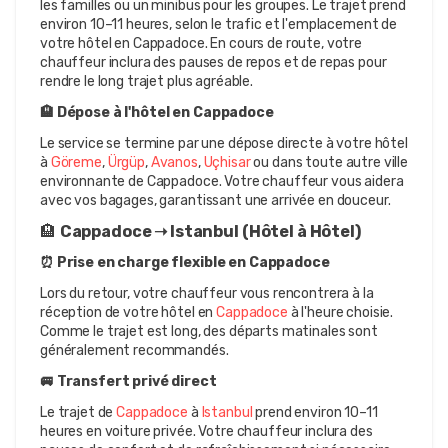
les familles ou un minibus pour les groupes. Le trajet prend 
environ 10–11 heures, selon le trafic et l'emplacement de 
votre hôtel en Cappadoce. En cours de route, votre 
chauffeur inclura des pauses de repos et de repas pour 
rendre le long trajet plus agréable.
🏨 Dépose à l'hôtel en Cappadoce
Le service se termine par une dépose directe à votre hôtel 
à 
Göreme
, 
Ürgüp
, 
Avanos
, 
Uçhisar
 ou dans toute autre ville 
environnante de Cappadoce. Votre chauffeur vous aidera 
avec vos bagages, garantissant une arrivée en douceur.
🏨 
Cappadoce ➝ Istanbul (Hôtel à Hôtel)
⏰ Prise en charge flexible en Cappadoce
Lors du retour, votre chauffeur vous rencontrera à la 
réception de votre hôtel en 
Cappadoce
 à l'heure choisie. 
Comme le trajet est long, des départs matinales sont 
généralement recommandés.
🚐 Transfert privé direct
Le trajet de 
Cappadoce
 à 
Istanbul
 prend environ 10–11 
heures en voiture privée. Votre chauffeur inclura des 