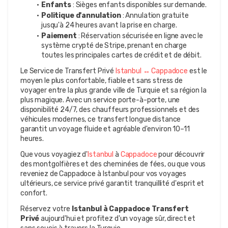
Enfants
 : Sièges enfants disponibles sur demande.
Politique d'annulation
 : Annulation gratuite 
jusqu'à 24 heures avant la prise en charge.
Paiement
 : Réservation sécurisée en ligne avec le 
système crypté de Stripe, prenant en charge 
toutes les principales cartes de crédit et de débit.
Le Service de Transfert Privé 
Istanbul ↔ Cappadoce
 est le 
moyen le plus confortable, fiable et sans stress de 
voyager entre la plus grande ville de Turquie et sa région la 
plus magique. Avec un service porte-à-porte, une 
disponibilité 24/7, des chauffeurs professionnels et des 
véhicules modernes, ce transfert longue distance 
garantit un voyage fluide et agréable d'environ 10–11 
heures.
Que vous voyagiez d'
Istanbul
 à 
Cappadoce
 pour découvrir 
des montgolfières et des cheminées de fées, ou que vous 
reveniez de Cappadoce à Istanbul pour vos voyages 
ultérieurs, ce service privé garantit tranquillité d'esprit et 
confort.
Réservez votre 
Istanbul à Cappadoce Transfert 
Privé
 aujourd'hui et profitez d'un voyage sûr, direct et 