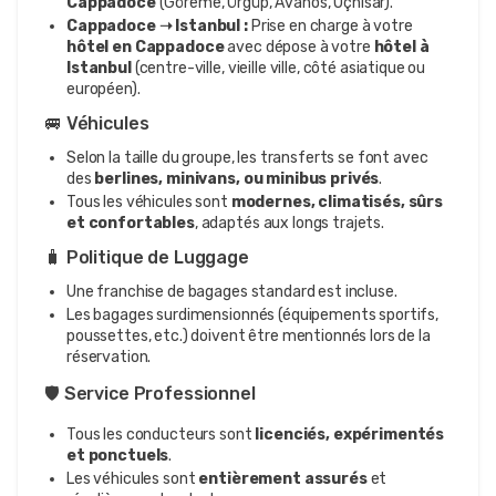
Cappadoce
(Göreme, Ürgüp, Avanos, Uçhisar).
Cappadoce ➝ Istanbul :
Prise en charge à votre
hôtel en Cappadoce
avec dépose à votre
hôtel à
Istanbul
(centre-ville, vieille ville, côté asiatique ou
européen).
🚐 Véhicules
Selon la taille du groupe, les transferts se font avec
des
berlines, minivans, ou minibus privés
.
Tous les véhicules sont
modernes, climatisés, sûrs
et confortables
, adaptés aux longs trajets.
🧳 Politique de Luggage
Une franchise de bagages standard est incluse.
Les bagages surdimensionnés (équipements sportifs,
poussettes, etc.) doivent être mentionnés lors de la
réservation.
🛡️ Service Professionnel
Tous les conducteurs sont
licenciés, expérimentés
et ponctuels
.
Les véhicules sont
entièrement assurés
et