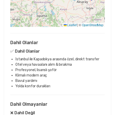
Leaflet
|
©
OpenStreetMap
Dahil Olanlar
✅ Dahil Olanlar
İstanbul ile Kapadokya arasında özel, direkt transfer
Otel veya havaalanı alım & bırakma
Profesyonel, lisanslı şoför
Klimalı modern araç
Bavul yardımı
Yolda konfor durakları
Dahil Olmayanlar
❌ Dahil Değil