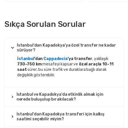
Sıkça Sorulan Sorular
İstanbul'dan Kapadokya'ya özel transfer ne kadar
sürüyor?
İstanbul
'dan
Cappadocia
'ya transfer
, yaklaşık
730–750 km
mesafeyi kapsar ve
özel araçla 10–11
saat
sürer; bu süre trafik ve duraklara bağlı olarak
değişiklik gösterebilir.
İstanbul ve Kapadokya'da etkinlik almak için
nerede buluşulup bırakılacak?
İstanbul'dan Kapadokya transferi için kalkış
saatimi seçebilir miyim?