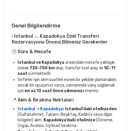
Genel Bilgilendirme
ℹ️ İstanbul ↔ Kapadokya Özel Transferi
Rezervasyonu Öncesi Bilmeniz Gerekenler
🕒 Süre & Mesafe
İstanbul ve Kapadokya
arasındaki mesafe yaklaşık
olarak
730–750 km
olup, transfer özel araç ile
10–11
saat
sürmektedir.
Seferler için alım saatleri esnek bir şekilde planlanabilir,
ancak bir uçuşunuz varsa, zamanında varış sağlamak
için
en az 12 saat önce çıkmanızı
öneririz.
📍 Alım & Bırakma Noktaları
İstanbul
➝
Kapadokya
:
İstanbul’daki otelinizden
(Sultanahmet, Taksim, Beşiktaş, Kadıköy veya diğer
bölgeler) alım,
Kapadokya’daki otelinize
(Göreme,
Ürgüp, Avanos, Uçhisar) bırakma.