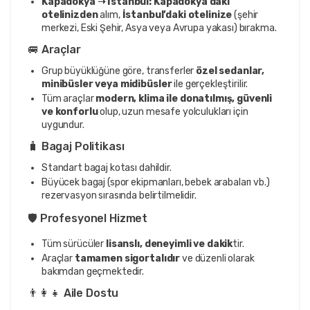
Kapadokya ➝ İstanbul:
Kapadokya’daki
otelinizden
alım,
İstanbul’daki otelinize
(şehir
merkezi, Eski Şehir, Asya veya Avrupa yakası) bırakma.
🚐 Araçlar
Grup büyüklüğüne göre, transferler
özel sedanlar,
minibüsler veya midibüsler
ile gerçekleştirilir.
Tüm araçlar
modern, klima ile donatılmış, güvenli
ve konforlu
olup, uzun mesafe yolculukları için
uygundur.
🧳 Bagaj Politikası
Standart bagaj kotası dahildir.
Büyücek bagaj (spor ekipmanları, bebek arabaları vb.)
rezervasyon sırasında belirtilmelidir.
🛡️ Profesyonel Hizmet
Tüm sürücüler
lisanslı, deneyimli ve dakik
tir.
Araçlar
tamamen sigortalıdır
ve düzenli olarak
bakımdan geçmektedir.
👨‍👩‍👧 Aile Dostu