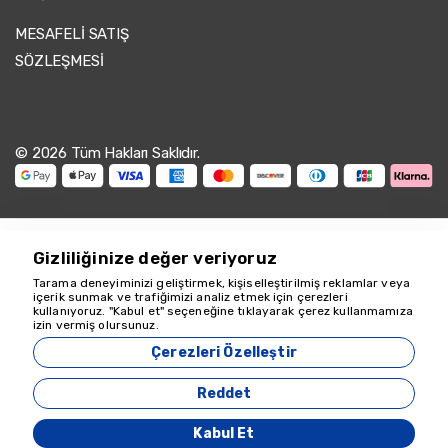
MESAFELİ SATIŞ
SÖZLEŞMESİ
© 2026 Tüm Hakları Saklıdır.
Gizliliğinize değer veriyoruz
Tarama deneyiminizi geliştirmek, kişiselleştirilmiş reklamlar veya
içerik sunmak ve trafiğimizi analiz etmek için çerezleri
kullanıyoruz. "Kabul et" seçeneğine tıklayarak çerez kullanmamıza
Yardım için buradayız
izin vermiş olursunuz.
18349
Çerezleri Özelleştir
Zeyvona Travel - 18349
Reddet
Acente Yönetim Sistemi
Kabul Et