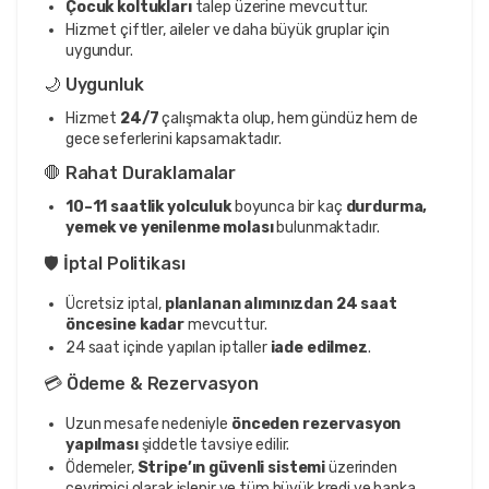
Çocuk koltukları
talep üzerine mevcuttur.
Hizmet çiftler, aileler ve daha büyük gruplar için
uygundur.
🌙 Uygunluk
Hizmet
24/7
çalışmakta olup, hem gündüz hem de
gece seferlerini kapsamaktadır.
🛑 Rahat Duraklamalar
10–11 saatlik yolculuk
boyunca bir kaç
durdurma,
yemek ve yenilenme molası
bulunmaktadır.
🛡️ İptal Politikası
Ücretsiz iptal,
planlanan alımınızdan 24 saat
öncesine kadar
mevcuttur.
24 saat içinde yapılan iptaller
iade edilmez
.
💳 Ödeme & Rezervasyon
Uzun mesafe nedeniyle
önceden rezervasyon
yapılması
şiddetle tavsiye edilir.
Ödemeler,
Stripe’ın güvenli sistemi
üzerinden
çevrimiçi olarak işlenir ve tüm büyük kredi ve banka