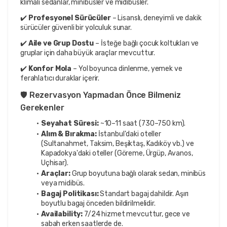
klimalı sedanlar, minibüsler ve midibüsler.
✔️ 
Profesyonel Sürücüler
 – Lisanslı, deneyimli ve dakik 
sürücüler güvenli bir yolculuk sunar.
✔️ 
Aile ve Grup Dostu
 – İsteğe bağlı çocuk koltukları ve 
gruplar için daha büyük araçlar mevcuttur.
✔️ 
Konfor Mola
 – Yol boyunca dinlenme, yemek ve 
ferahlatıcı duraklar içerir.
🛡️ Rezervasyon Yapmadan Önce Bilmeniz 
Gerekenler
Seyahat Süresi:
 ~10–11 saat (730–750 km).
Alım & Bırakma:
 İstanbul'daki oteller 
(Sultanahmet, Taksim, Beşiktaş, Kadıköy vb.) ve 
Kapadokya'daki oteller (Göreme, Ürgüp, Avanos, 
Uçhisar).
Araçlar:
 Grup boyutuna bağlı olarak sedan, minibüs 
veya midibüs.
Bagaj Politikası:
 Standart bagaj dahildir. Aşırı 
boyutlu bagaj önceden bildirilmelidir.
Availability:
 7/24 hizmet mevcuttur, gece ve 
sabah erken saatlerde de.