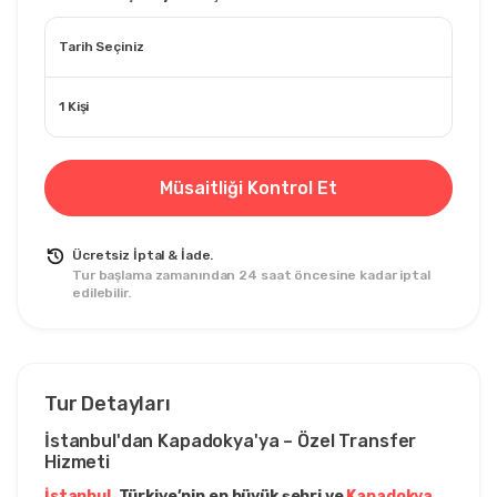
Tarih Seçiniz
1 Kişi
Müsaitliği Kontrol Et
Ücretsiz İptal & İade.
Tur başlama zamanından 24 saat öncesine kadar iptal
edilebilir.
Tur Detayları
İstanbul'dan Kapadokya'ya – Özel Transfer 
Hizmeti
İstanbul
, Türkiye’nin en büyük şehri ve 
Kapadokya
, 