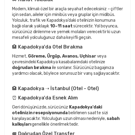
Modern, klimalı özel bir araçla seyahat edeceksiniz – çiftler 
için sedan, aileler için minibüs veya gruplar için midibüs. 
Yolculuk, trafik ve Kapadokya’daki otelinizin konumuna 
bağlı olarak yaklaşık 
10–11 saat
 sürecektir. Yol boyunca, 
sürücünüz dinlenme ve yemek molaları verecektir ki uzun 
mesafeli yolculuğunuz daha keyifli geçsin.
🏨 Kapadokya'da Otel Bırakma
Hizmet, 
Göreme, Ürgüp, Avanos, Uçhisar
 veya 
çevresindeki Kapadokya kasabalarındaki otelinize 
doğrudan bırakma
 ile sonlanır. Sürücünüz bagajınıza 
yardımcı olacak, böylece sorunsuz bir varış sağlayacaktır.
🏨 Kapadokya ➝ İstanbul (Otel - Otel)
⏰ Kapadokya'da Esnek Alım
Geri dönüşünüzde, sürücünüz 
Kapadokya'daki 
otelinizin resepsiyonunda
 belirlenen saatte sizi 
karşılayacaktır. Yolculuğun uzun olması nedeniyle, 
sabah 
kalkışları
 genellikle önerilmektedir.
🚐 Doğrudan Özel Transfer