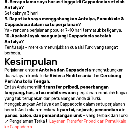
8. Berapa lama saya harus tinggal di Cappadocia setelah 
Antalya?
Setidaknya 3 hari.
9. Dapatkah saya menggabungkan Antalya, Pamukkale & 
Cappadocia dalam satu perjalanan?
Ya – rencana perjalanan populer 7–10 hari termasuk ketiganya.
10. Apakah layak mengunjungi Cappadocia setelah 
Antalya?
Tentu saja – mereka menunjukkan dua sisi Turki yang sangat 
berbeda.
Kesimpulan
Perjalanan antara 
Antalya dan Cappadocia
 menghubungkan 
dua wilayah ikonik Turki: 
Riviera Mediterania
 dan 
Cerobong 
Peri Anatolia Tengah
.
Entah Anda memilih 
transfer pribadi, penerbangan 
langsung, bus, atau mobil sewaan
, perjalanan ini adalah bagian 
yang tak terlupakan dari petualangan Anda di Turki.
Menggabungkan Antalya dan Cappadocia dalam satu perjalanan 
berarti Anda akan menikmati 
pantai, sejarah, pemandian air 
panas, balon, dan pemandangan unik
 – yang terbaik dari Turki.
📍 Pengalaman Terkait: 
Layanan Transfer Pribadi dari Pamukkale 
ke Cappadocia