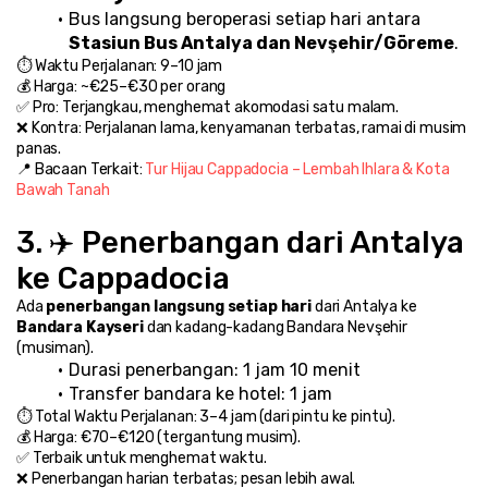
Bus langsung beroperasi setiap hari antara 
Stasiun Bus Antalya dan Nevşehir/Göreme
.
⏱️ Waktu Perjalanan: 9–10 jam
💰 Harga: ~€25–€30 per orang
✅ Pro: Terjangkau, menghemat akomodasi satu malam.
❌ Kontra: Perjalanan lama, kenyamanan terbatas, ramai di musim 
panas.
📍 Bacaan Terkait: 
Tur Hijau Cappadocia – Lembah Ihlara & Kota 
Bawah Tanah
3. ✈️ Penerbangan dari Antalya 
ke Cappadocia
Ada 
penerbangan langsung setiap hari
 dari Antalya ke 
Bandara Kayseri
 dan kadang-kadang Bandara Nevşehir 
(musiman).
Durasi penerbangan: 1 jam 10 menit
Transfer bandara ke hotel: 1 jam
⏱️ Total Waktu Perjalanan: 3–4 jam (dari pintu ke pintu).
💰 Harga: €70–€120 (tergantung musim).
✅ Terbaik untuk menghemat waktu.
❌ Penerbangan harian terbatas; pesan lebih awal.