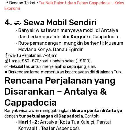
📍 Bacaan Terkait: 
Tur Naik Balon Udara Panas Cappadocia – Kelas 
Ekonomi
4. 🚗 Sewa Mobil Sendiri
Banyak wisatawan menyewa mobil di Antalya 
dan berkendara melalui 
Konya
 ke Cappadocia.
Rute pemandangan, mungkin berhenti: Museum 
Mevlana Konya, Danau Eğirdir.
⏱️ Waktu Perjalanan: 7–8 jam
💰 Harga: €50–€70/hari + bahan bakar (~€100).
✅ Fleksibilitas untuk menjelajah di sepanjang jalan.
❌ Berkendara lama, memerlukan kepercayaan diri di jalanan Turki.
Rencana Perjalanan yang 
Disarankan – Antalya & 
Cappadocia
Banyak wisatawan menggabungkan 
liburan pantai di Antalya
dengan 
tur petualangan di Cappadocia
. Contoh:
Hari 1–2:
 Antalya (Kota Tua Kaleiçi, Pantai 
Konyaaltı, Teater Aspendos).