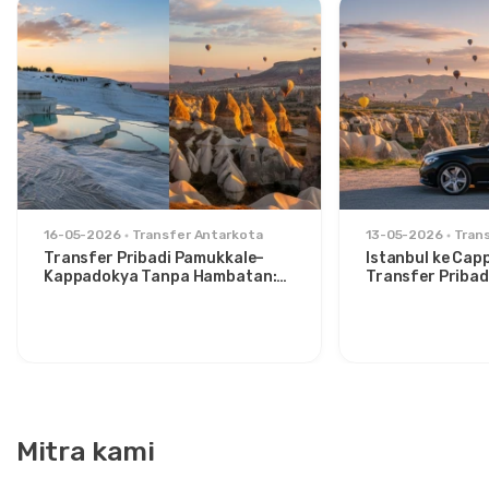
16-05-2026
Transfer Antarkota
13-05-2026
Tran
Transfer Pribadi Pamukkale–
Istanbul ke Cap
Kappadokya Tanpa Hambatan:
Transfer Pribad
Kenyamanan Antara Dua Ikon
untuk Traveler 
Mitra kami