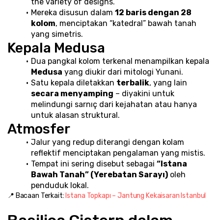
the variety of designs.
Mereka disusun dalam 
12 baris dengan 28 
kolom
, menciptakan “katedral” bawah tanah 
yang simetris.
Kepala Medusa
Dua pangkal kolom terkenal menampilkan kepala 
Medusa
 yang diukir dari mitologi Yunani.
Satu kepala diletakkan 
terbalik
, yang lain 
secara menyamping
 – diyakini untuk 
melindungi sarnıç dari kejahatan atau hanya 
untuk alasan struktural.
Atmosfer
Jalur yang redup diterangi dengan kolam 
reflektif menciptakan pengalaman yang mistis.
Tempat ini sering disebut sebagai 
“Istana 
Bawah Tanah” (Yerebatan Sarayı)
 oleh 
penduduk lokal.
📍 Bacaan Terkait: 
Istana Topkapı – Jantung Kekaisaran Istanbul