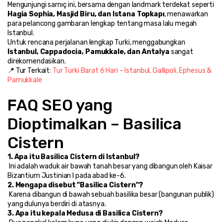
Mengunjungi sarnıç ini, bersama dengan landmark terdekat seperti 
Hagia Sophia, Masjid Biru, dan Istana Topkapı
, menawarkan 
para pelancong gambaran lengkap tentang masa lalu megah 
Istanbul.
Untuk rencana perjalanan lengkap Turki, menggabungkan 
Istanbul, Cappadocia, Pamukkale, dan Antalya
 sangat 
direkomendasikan.
📍 Tur Terkait: 
Tur Turki Barat 6 Hari – Istanbul, Gallipoli, Ephesus & 
Pamukkale
FAQ SEO yang 
Dioptimalkan – Basilica 
Cistern
1. Apa itu Basilica Cistern di Istanbul?
 Ini adalah waduk air bawah tanah besar yang dibangun oleh Kaisar 
Bizantium Justinian I pada abad ke-6.
2. Mengapa disebut "Basilica Cistern"?
 Karena dibangun di bawah sebuah basilika besar (bangunan publik) 
yang dulunya berdiri di atasnya.
3. Apa itu kepala Medusa di Basilica Cistern?