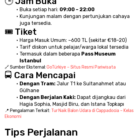
🕒 Jam Buka
Buka setiap hari: 
09:00 – 22:00
Kunjungan malam dengan pertunjukan cahaya 
juga tersedia.
🎟️ Tiket
Harga Masuk Umum: ~600 TL (sekitar €18–20)
Tarif diskon untuk pelajar/warga lokal tersedia
Termasuk dalam beberapa 
Pass Museum 
Istanbul
🔗 Sumber Eksternal: 
GoTürkiye – Situs Resmi Pariwisata
🚍 Cara Mencapai
Dengan Tram:
 Jalur T1 ke Sultanahmet atau 
Gülhane
Dengan Berjalan Kaki:
 Dapat dijangkau dari 
Hagia Sophia, Masjid Biru, dan Istana Topkapı
📍 Pengalaman Terkait: 
Tur Naik Balon Udara di Cappadocia – Kelas 
Ekonomi
Tips Perjalanan