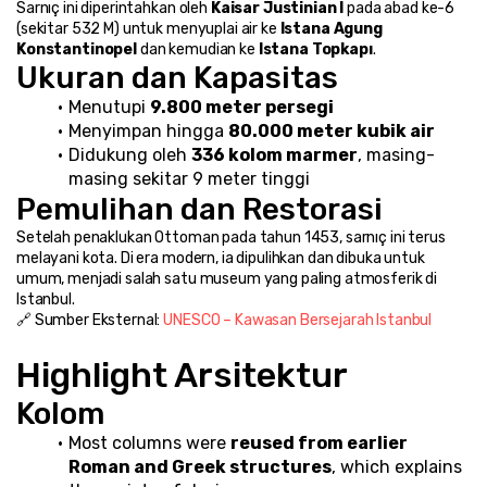
Sarnıç ini diperintahkan oleh 
Kaisar Justinian I
 pada abad ke-6 
(sekitar 532 M) untuk menyuplai air ke 
Istana Agung 
Konstantinopel
 dan kemudian ke 
Istana Topkapı
.
Ukuran dan Kapasitas
Menutupi 
9.800 meter persegi
Menyimpan hingga 
80.000 meter kubik air
Didukung oleh 
336 kolom marmer
, masing-
masing sekitar 9 meter tinggi
Pemulihan dan Restorasi
Setelah penaklukan Ottoman pada tahun 1453, sarnıç ini terus 
melayani kota. Di era modern, ia dipulihkan dan dibuka untuk 
umum, menjadi salah satu museum yang paling atmosferik di 
Istanbul.
🔗 Sumber Eksternal: 
UNESCO – Kawasan Bersejarah Istanbul
Highlight Arsitektur
Kolom
Most columns were 
reused from earlier 
Roman and Greek structures
, which explains 