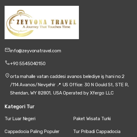
info@zeyvonatravel.com
+90 5545040150
orta mahalle vatan caddesi avanos belediye iş hani no:2
/114 Avanos/Nevşehir 📍 US Office: 30 N Gould St, STE R,
Sheridan, WY 82801, USA Operated by Xfergo LLC
Kategori Tur
Tur Luar Negeri
Paket Wisata Turki
Cappadocia Paling Populer
Tur Pribadi Cappadocia