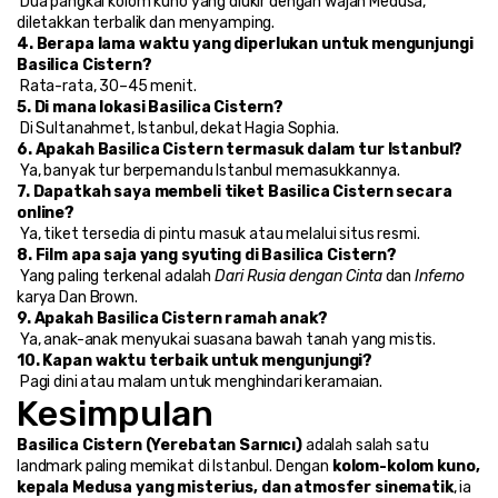
 Dua pangkal kolom kuno yang diukir dengan wajah Medusa, 
diletakkan terbalik dan menyamping.
4. Berapa lama waktu yang diperlukan untuk mengunjungi 
Basilica Cistern?
 Rata-rata, 30–45 menit.
5. Di mana lokasi Basilica Cistern?
 Di Sultanahmet, Istanbul, dekat Hagia Sophia.
6. Apakah Basilica Cistern termasuk dalam tur Istanbul?
 Ya, banyak tur berpemandu Istanbul memasukkannya.
7. Dapatkah saya membeli tiket Basilica Cistern secara 
online?
 Ya, tiket tersedia di pintu masuk atau melalui situs resmi.
8. Film apa saja yang syuting di Basilica Cistern?
 Yang paling terkenal adalah 
Dari Rusia dengan Cinta
 dan 
Inferno
karya Dan Brown.
9. Apakah Basilica Cistern ramah anak?
 Ya, anak-anak menyukai suasana bawah tanah yang mistis.
10. Kapan waktu terbaik untuk mengunjungi?
 Pagi dini atau malam untuk menghindari keramaian.
Kesimpulan
Basilica Cistern (Yerebatan Sarnıcı)
 adalah salah satu 
landmark paling memikat di Istanbul. Dengan 
kolom-kolom kuno, 
kepala Medusa yang misterius, dan atmosfer sinematik
, ia 