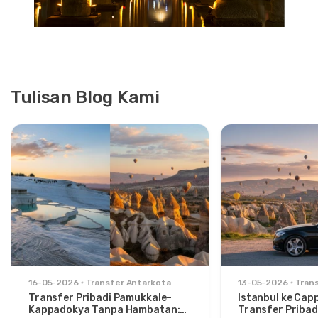
Tulisan Blog Kami
16-05-2026
Transfer Antarkota
13-05-2026
Tran
Transfer Pribadi Pamukkale–
Istanbul ke Cap
Kappadokya Tanpa Hambatan:
Transfer Pribad