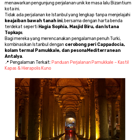
menawarkan pengunjung perjalanan unik ke masa lalu Bizantium 
kota ini.
Tidak ada perjalanan ke Istanbul yang lengkap tanpa menjelajahi 
keajaiban bawah tanah ini
, bersama dengan harta benda 
terdekat seperti 
Hagia Sophia, Masjid Biru, dan Istana 
Topkapı
.
Bagi mereka yang merencanakan pengalaman penuh Turki, 
kombinasikan Istanbul dengan 
cerobong peri Cappadocia, 
kolam termal Pamukkale, dan pesonaMediterranean 
Antalya
.
📍 Pengalaman Terkait: 
Panduan Perjalanan Pamukkale – Kastil 
Kapas & Hierapolis Kuno