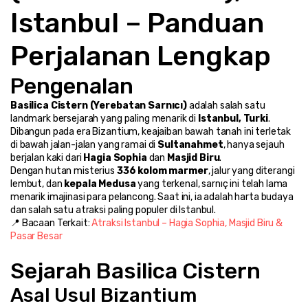
Istanbul – Panduan 
Perjalanan Lengkap
Pengenalan
Basilica Cistern (Yerebatan Sarnıcı)
 adalah salah satu 
landmark bersejarah yang paling menarik di 
Istanbul, Turki
. 
Dibangun pada era Bizantium, keajaiban bawah tanah ini terletak 
di bawah jalan-jalan yang ramai di 
Sultanahmet
, hanya sejauh 
berjalan kaki dari 
Hagia Sophia
 dan 
Masjid Biru
.
Dengan hutan misterius 
336 kolom marmer
, jalur yang diterangi 
lembut, dan 
kepala Medusa
 yang terkenal, sarnıç ini telah lama 
menarik imajinasi para pelancong. Saat ini, ia adalah harta budaya 
dan salah satu atraksi paling populer di Istanbul.
📍 Bacaan Terkait: 
Atraksi Istanbul – Hagia Sophia, Masjid Biru & 
Pasar Besar
Sejarah Basilica Cistern
Asal Usul Bizantium