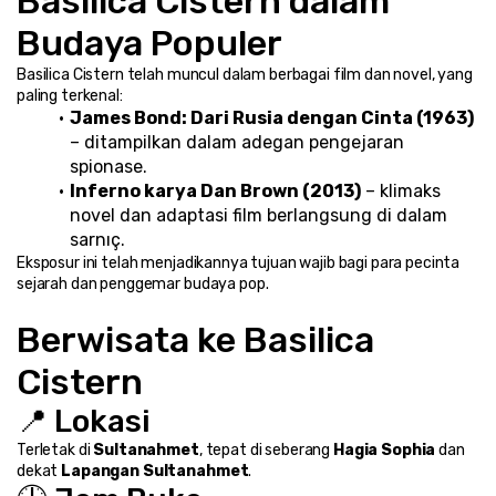
Basilica Cistern dalam 
Budaya Populer
Basilica Cistern telah muncul dalam berbagai film dan novel, yang 
paling terkenal:
James Bond: Dari Rusia dengan Cinta (1963)
– ditampilkan dalam adegan pengejaran 
spionase.
Inferno karya Dan Brown (2013)
 – klimaks 
novel dan adaptasi film berlangsung di dalam 
sarnıç.
Eksposur ini telah menjadikannya tujuan wajib bagi para pecinta 
sejarah dan penggemar budaya pop.
Berwisata ke Basilica 
Cistern
📍 Lokasi
Terletak di 
Sultanahmet
, tepat di seberang 
Hagia Sophia
 dan 
dekat 
Lapangan Sultanahmet
.