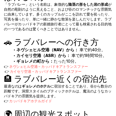
「ラブバレー」という名前は、象徴的な
陰茎の形をした岩の形成
が
自然の彫刻のように見えること、および谷のロマンチックな雰囲気
に由来しています。多くのカップルがここを訪れて愛を祝ったり、
写真を撮ったり、単に一緒に静かな散策を楽しんだりします。ラブ
バレーがカッパドキアの新婚旅行者にとって最も検索される目的地
の一つであるのは驚くべきことではありません。
🚗 ラブバレーへの行き方
ネヴシェヒル空港（NAV）から：
 車で約40分。
カイセリ空港（ASR）から：
 車で約1時間10分。
ギョレメの町から：
たった10分。
👉 
ネヴシェヒル空港 – カッパドキアトランスファー
 👉 
カイセリ空港 – カッパドキアトランスファー
🏨 ラブバレー近くの宿泊先
最適なのは
ギョレメのホテル
に宿泊することであり、谷から数分の
距離です。洞窟スタイルのブティックホテルは、魔法のようなカッ
パドキアの雰囲気を提供します。
👉 
カッパドキアホテルガイド
🌍 周辺の観光スポット