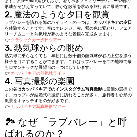
ます。約4〜5km延びており、驚くべきフェアリーチムニーや岩の
形成がそびえ立っていて、静かな散策を求める旅行者に最適です。
2. 魔法のような夕日を観賞
ラブバレーを訪れる際のハイライトの一つは、
カッパドキアの夕日
を体験することです。空はオレンジ、赤、紫の色に変わり、フェア
リーチムニーと熱気球が夢のような景観を完成させます。
👉 
クラシックカー夕日ツアー
3. 熱気球からの眺め
熱気球に乗らなくても、早朝には数十個の熱気球が谷の上空を漂う
様子を目にすることができます。これはラブバレーをこの地域で最
もロマンチックな展望台の一つにしています。
👉 
カッパドキアの熱気球ライド
4. 写真撮影の楽園
この谷は
カッパドキアでのインスタグラム写真撮影
に最適の選択で
す。カップルが結婚式の撮影に訪れることが多く、旅行者も心形の
風景をキャッチするのが好きです。
👉 
カッパドキア写真撮影ツアー
🏞️ なぜ「ラブバレー」と呼
ばれるのか？