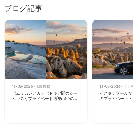
ブログ記事
16-05-2026
市間移動
13-05-2026
市間
パムッカレとカッパドキア間のシー
イスタンブールか
ムレスなプライベート送迎: 2つのア
のプライベートト
イコンの間の快適さ
タイリッシュな旅
ックスしたルート