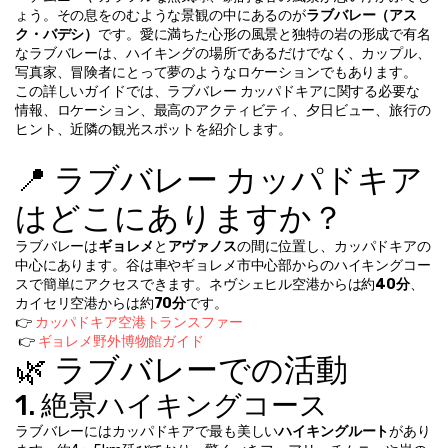
ょう。その息をのむような景観の中にあるのが
ラブバレー（アス
ク・バデシ）
です。愛に満ちた心形の風景と独特の岩の形成で有名
なラブバレーは、ハイキングの場所であるだけでなく、カップル、
写真家、冒険者にとって夢のようなロケーションでもあります。
この詳しいガイドでは、ラブバレー カッパドキアに関する必要な
情報、ロケーション、最高のアクティビティ、夕日ビュー、旅行の
ヒント、近隣の観光スポットを紹介します。
📍 ラブバレー カッパドキア
はどこにありますか？
ラブバレーは
ギョレメ
と
アヴァノス
の間に位置し、カッパドキアの
中心にあります。谷は車やギョレメ市中心部からのハイキングコー
スで簡単にアクセスできます。ネヴシェヒル空港からは約
40分
、
カイセリ空港からは約
70分
です。
👉 
カッパドキア空港トランスファー
 👉 
ギョレメ野外博物館ガイド
🌿 ラブバレーでの活動
1. 絶景ハイキングコース
ラブバレーにはカッパドキアで最も美しい
ハイキングルート
があり