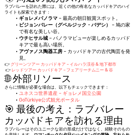
ラブバレーを訪れた際には、近くの他の有名なカッパドキアのハイ
ライトも探索できます：
ギョレメパノラマ
 – 最高の朝日観賞スポット。
ピジョンバレー（グベルジック・バデシ）
 – 鳩の家
で有名な美しい谷。
ウチヒサル城
 – パノラマビューが楽しめるカッパド
キアで最も高い場所。
アヴァノス陶器工房
 – カッパドキアの古代陶芸を発
見。
👉 
グリーンツアー カッパドキア – イルハラ渓谷 & 地下都市
 👉 
レッドツアー カッパドキア – フェアリーチムニー & 谷
🌐 外部リソース
さらに情報が必要な場合は、以下もチェックできます：
ユネスコ世界遺産 – ギョレメ国立公園
GoTürkiye公式観光ポータル
🎯 最後の考え：ラブバレー 
カッパドキアを訪れる理由
ラブバレーはそのユニークな岩の形成だけではなく、経験そのもの
を意味します。
ロマンチックな夕日
や
ハイキングの冒険
、
忘れられ