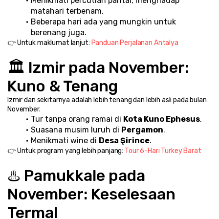
Menikmati percutian pantai, menghadap 
matahari terbenam.
Beberapa hari ada yang mungkin untuk 
berenang juga.
👉 Untuk maklumat lanjut: 
Panduan Perjalanan Antalya
🏛️ Izmir pada November: 
Kuno & Tenang
Izmir dan sekitarnya adalah lebih tenang dan lebih asli pada bulan 
November.
Tur tanpa orang ramai di 
Kota Kuno Ephesus
.
Suasana musim luruh di 
Pergamon
.
Menikmati wine di 
Desa Şirince
.
👉 Untuk program yang lebih panjang: 
Tour 6-Hari Turkey Barat
♨️ Pamukkale pada 
November: Keselesaan 
Termal