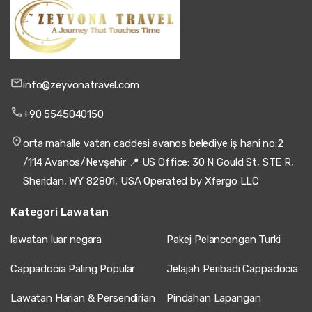
info@zeyvonatravel.com
+90 5545040150
orta mahalle vatan caddesi avanos belediye iş hani no:2
/114 Avanos/Nevşehir 📍 US Office: 30 N Gould St, STE R,
Sheridan, WY 82801, USA Operated by Xfergo LLC
Kategori Lawatan
lawatan luar negara
Pakej Pelancongan Turki
Cappadocia Paling Popular
Jelajah Peribadi Cappadocia
Lawatan Harian & Persendirian
Pindahan Lapangan