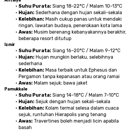
Antalya
Suhu Purata:
 Siang 18–22°C / Malam 10–13°C
Hujan:
 Sederhana dengan hujan sekali-sekala
Kelebihan:
 Masih cukup panas untuk mendaki 
ringan, lawatan budaya, penerokaan kota lama
Awas:
 Musim berenang kebanyakannya berakhir, 
beberapa resort ditutup
Izmir
Suhu Purata:
 Siang 16–20°C / Malam 9–12°C
Hujan:
 Hujan mungkin berlaku, selebihnya 
sederhana
Kelebihan:
 Masa terbaik untuk Ephesus dan 
Pergamon tanpa kepanasan atau orang ramai
Awas:
 Malam sejuk; bawa jaket
Pamukkale
Suhu Purata:
 Siang 14–18°C / Malam 7–10°C
Hujan:
 Sejuk dengan hujan sekali-sekala
Kelebihan:
 Kolam termal selesa dalam cuaca 
sejuk, runtuhan Hierapolis yang tenang
Awas:
 Travertines boleh menjadi licin apabila 
basah