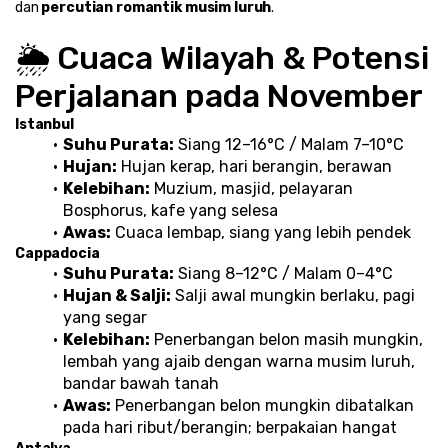
dan 
percutian romantik musim luruh
.
🌦️ Cuaca Wilayah & Potensi 
Perjalanan pada November
Istanbul
Suhu Purata:
 Siang 12–16°C / Malam 7–10°C
Hujan:
 Hujan kerap, hari berangin, berawan
Kelebihan:
 Muzium, masjid, pelayaran 
Bosphorus, kafe yang selesa
Awas:
 Cuaca lembap, siang yang lebih pendek
Cappadocia
Suhu Purata:
 Siang 8–12°C / Malam 0–4°C
Hujan & Salji:
 Salji awal mungkin berlaku, pagi 
yang segar
Kelebihan:
 Penerbangan belon masih mungkin, 
lembah yang ajaib dengan warna musim luruh, 
bandar bawah tanah
Awas:
 Penerbangan belon mungkin dibatalkan 
pada hari ribut/berangin; berpakaian hangat