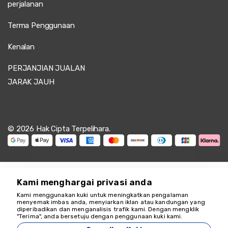
perjalanan
Terma Penggunaan
Kenalan
PERJANJIAN JUALAN
JARAK JAUH
© 2026 Hak Cipta Terpelihara.
Kami menghargai privasi anda
Kami menggunakan kuki untuk meningkatkan pengalaman
Kami di sini untuk
menyemak imbas anda, menyiarkan iklan atau kandungan yang
diperibadikan dan menganalisis trafik kami. Dengan mengklik
membantu
"Terima", anda bersetuju dengan penggunaan kuki kami.
18349