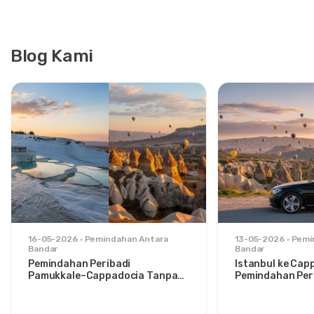
Blog Kami
16-05-2026
Pemindahan Antara
13-05-2026
Pemi
Bandar
Bandar
Pemindahan Peribadi
Istanbul ke Cap
Pamukkale–Cappadocia Tanpa
Pemindahan Peri
Gangguan: Keselesaan Antara
Santai untuk P
Dua Ikon
Bergaya