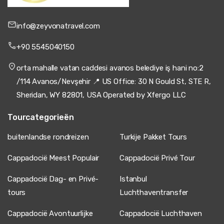
info@zeyvonatravel.com
+90 5545040150
orta mahalle vatan caddesi avanos belediye iş hani no:2
/114 Avanos/Nevşehir 📍 US Office: 30 N Gould St, STE R,
Sheridan, WY 82801, USA Operated by Xfergo LLC
Tourcategorieën
buitenlandse rondreizen
Turkije Pakket Tours
Cappadocië Meest Populair
Cappadocië Privé Tour
Cappadocië Dag- en Privé-
Istanbul
tours
Luchthaventransfer
Cappadocië Avontuurlijke
Cappadocië Luchthaven