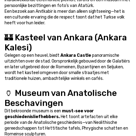
persoonlijke bezittingen en foto's van Atatürk.
Een bezoek aan Anıtkabir is meer dan alleen sightseeing—het is 
een culturele ervaring die de respect toont dat het Turkse volk 
heeft voor hun leider.
🏰 Kasteel van Ankara (Ankara 
Kalesi)
Gelegen op een heuvel, biedt 
Ankara Castle
 panoramische 
uitzichten over de stad. Oorspronkelijk gebouwd door de Galatiërs 
en later uitgebreid door de Romeinen, Byzantijnen en Seljuken, 
wordt het kasteel omgeven door smalle straatjes met 
traditionele huizen, ambachtelijke winkels en cafés.
🏺 Museum van Anatolische 
Beschavingen
Dit bekroonde museum is een 
must-see voor 
geschiedenisliefhebbers.
 Het toont artefacten uit elke 
periode van de Anatolische geschiedenis—van Neolithische 
gereedschappen tot Hettitische tafels, Phrygische schatten en 
Romeinse sculpturen.