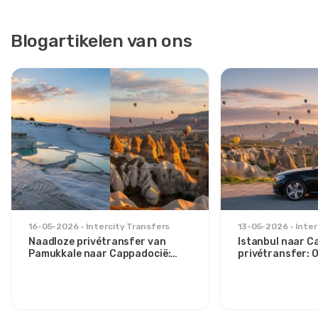
Blogartikelen van ons
16-05-2026
Intercity Transfers
13-05-2026
Inter
Naadloze privétransfer van
Istanbul naar C
Pamukkale naar Cappadocië:
privétransfer:
Comfort tussen twee iconen
route voor stijlv