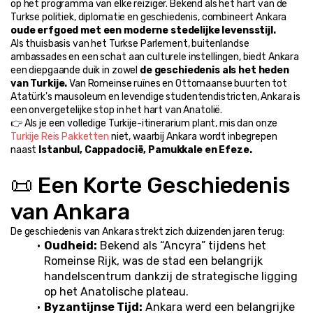
op het programma van elke reiziger. Bekend als het hart van de 
Turkse politiek, diplomatie en geschiedenis, combineert Ankara 
oude erfgoed met een moderne stedelijke levensstijl.
Als thuisbasis van het Turkse Parlement, buitenlandse 
ambassades en een schat aan culturele instellingen, biedt Ankara 
een diepgaande duik in zowel 
de geschiedenis als het heden 
van Turkije.
 Van Romeinse ruïnes en Ottomaanse buurten tot 
Atatürk's mausoleum en levendige studentendistricten, Ankara is 
een onvergetelijke stop in het hart van Anatolië.
👉 Als je een volledige Turkije-itinerarium plant, mis dan onze 
Turkije Reis Pakketten
 niet, waarbij Ankara wordt inbegrepen 
naast 
Istanbul, Cappadocië, Pamukkale en Efeze.
📜 Een Korte Geschiedenis 
van Ankara
De geschiedenis van Ankara strekt zich duizenden jaren terug:
Oudheid:
 Bekend als “Ancyra” tijdens het 
Romeinse Rijk, was de stad een belangrijk 
handelscentrum dankzij de strategische ligging 
op het Anatolische plateau.
Byzantijnse Tijd:
 Ankara werd een belangrijke 