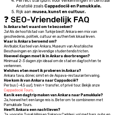
Perfect startpunt voor verkenningen in centraal 
Anatolië zoals 
Cappadocië en Pamukkale.
Rijk aan 
musea, kunst en cultuur.
❓ SEO-Vriendelijk FAQ
Is Ankara het waard om te bezoeken?
Ja! Als de hoofdstad van Turkije biedt Ankara een mix van 
geschiedenis, politiek, cultuur en authentiek lokaal leven.
Waar is Ankara beroemd om?
Anıtkabir, Kasteel van Ankara, Museum van Anatolische 
Beschavingen en zijn levendige studentendistricten.
Hoeveel dagen moet ik in Ankara doorbrengen?
Minimaal 2-3 dagen zijn ideaal om de stad en dagtochten te 
verkennen.
Welches eten moet ik proberen in Ankara?
Ankara tava, döner, simit en de Aspava-restaurantervaring.
Hoe kom ik van Ankara naar Cappadocië?
Per bus (~4.5 uur), trein + transfer, of privé tour. Bekijk onze 
Cappadocië Tours
.
Kan ik een dagtrip maken van Ankara naar Pamukkale?
Ja, hoewel het een lange reis is. Beter om te combineren met 
Pamukkale Tours.
Heeft Ankara een nachtleven?
Ja, vooral in Tunali Hilmi en Sakarya Caddesi, vol met bars, pubs en 