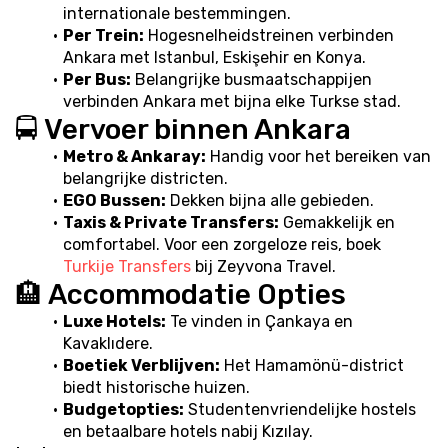
internationale bestemmingen.
Per Trein:
 Hogesnelheidstreinen verbinden 
Ankara met Istanbul, Eskişehir en Konya.
Per Bus:
 Belangrijke busmaatschappijen 
verbinden Ankara met bijna elke Turkse stad.
🚍 Vervoer binnen Ankara
Metro & Ankaray:
 Handig voor het bereiken van 
belangrijke districten.
EGO Bussen:
 Dekken bijna alle gebieden.
Taxis & Private Transfers:
 Gemakkelijk en 
comfortabel. Voor een zorgeloze reis, boek 
Turkije Transfers
 bij Zeyvona Travel.
🏨 Accommodatie Opties
Luxe Hotels:
 Te vinden in Çankaya en 
Kavaklıdere.
Boetiek Verblijven:
 Het Hamamönü-district 
biedt historische huizen.
Budgetopties:
 Studentenvriendelijke hostels 
en betaalbare hotels nabij Kızılay.