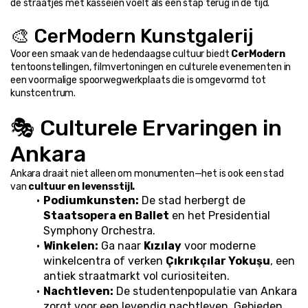
de straatjes met kasseien voelt als een stap terug in de tijd.
🎨 CerModern Kunstgalerij
Voor een smaak van de hedendaagse cultuur biedt 
CerModern
tentoonstellingen, filmvertoningen en culturele evenementen in 
een voormalige spoorwegwerkplaats die is omgevormd tot 
kunstcentrum.
🎭 Culturele Ervaringen in 
Ankara
Ankara draait niet alleen om monumenten—het is ook een stad 
van 
cultuur en levensstijl.
Podiumkunsten:
 De stad herbergt de 
Staatsopera en Ballet
 en het Presidential 
Symphony Orchestra.
Winkelen:
 Ga naar 
Kızılay
 voor moderne 
winkelcentra of verken 
Çıkrıkçılar Yokuşu
, een 
antiek straatmarkt vol curiositeiten.
Nachtleven:
 De studentenpopulatie van Ankara 
zorgt voor een levendig nachtleven. Gebieden 