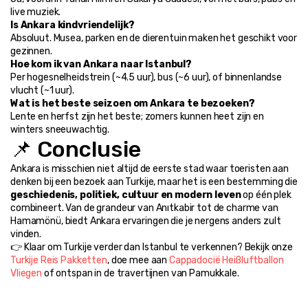
live muziek.
Is Ankara kindvriendelijk?
Absoluut. Musea, parken en de dierentuin maken het geschikt voor 
gezinnen.
Hoe kom ik van Ankara naar Istanbul?
Per hogesnelheidstrein (~4.5 uur), bus (~6 uur), of binnenlandse 
vlucht (~1 uur).
Wat is het beste seizoen om Ankara te bezoeken?
Lente en herfst zijn het beste; zomers kunnen heet zijn en 
winters sneeuwachtig.
📌 Conclusie
Ankara is misschien niet altijd de eerste stad waar toeristen aan 
denken bij een bezoek aan Turkije, maar het is een bestemming die 
geschiedenis, politiek, cultuur en modern leven
 op één plek 
combineert. Van de grandeur van Anıtkabir tot de charme van 
Hamamönü, biedt Ankara ervaringen die je nergens anders zult 
vinden.
👉 Klaar om Turkije verder dan Istanbul te verkennen? Bekijk onze 
Turkije Reis Pakketten
, doe mee aan 
Cappadocië Heißluftballon 
Vliegen
 of ontspan in de travertijnen van Pamukkale.