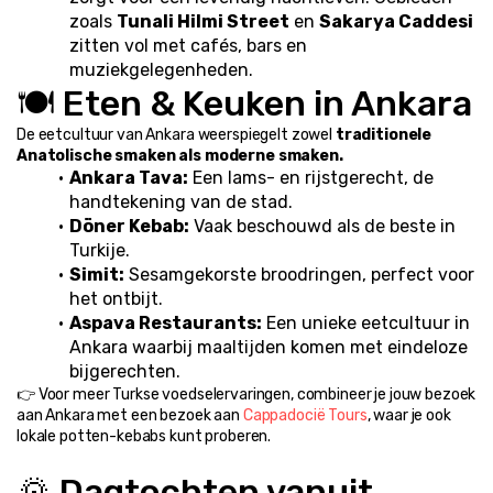
zoals 
Tunali Hilmi Street
 en 
Sakarya Caddesi
zitten vol met cafés, bars en 
muziekgelegenheden.
🍽️ Eten & Keuken in Ankara
De eetcultuur van Ankara weerspiegelt zowel 
traditionele 
Anatolische smaken als moderne smaken.
Ankara Tava:
 Een lams- en rijstgerecht, de 
handtekening van de stad.
Döner Kebab:
 Vaak beschouwd als de beste in 
Turkije.
Simit:
 Sesamgekorste broodringen, perfect voor 
het ontbijt.
Aspava Restaurants:
 Een unieke eetcultuur in 
Ankara waarbij maaltijden komen met eindeloze 
bijgerechten.
👉 Voor meer Turkse voedselervaringen, combineer je jouw bezoek 
aan Ankara met een bezoek aan 
Cappadocië Tours
, waar je ook 
lokale potten-kebabs kunt proberen.
🌄 Dagtochten vanuit 