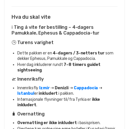
Hva du skal vite
ℹ️ Ting å vite før bestilling – 4-dagers
Pamukkale, Ephesus & Cappadocia-tur
🕒 Turens varighet
Dette pakken er en
4-dagers / 3-netters tur
som
dekker Ephesus, Pamukkale og Cappadocia.
Hver dag inkluderer rundt
7–8 timers guidet
sightseeing
.
🛫 Innenriksfly
Innenriksfly
Izmir
➝ Denizli ➝
Cappadocia
➝
Istanbul
er
inkludert
i pakken.
Internasjonale flyvninger til/fra Tyrkia er
ikke
inkludert
.
🧳 Overnatting
Overnatting er ikke inkludert
i basisprisen.
Gjestene kan ordne sine egne hoteller i Kusadasi/Izmir,