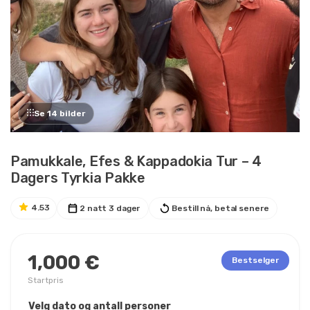
Se 14 bilder
Pamukkale, Efes & Kappadokia Tur – 4
Dagers Tyrkia Pakke
4.53
2 natt 3 dager
Bestill nå, betal senere
1,000 €
Bestselger
Startpris
Velg dato og antall personer