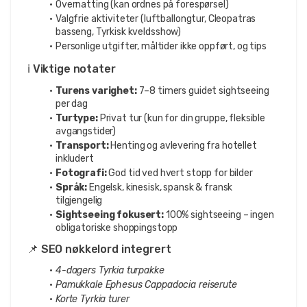
Overnatting (kan ordnes på forespørsel)
Valgfrie aktiviteter (luftballongtur, Cleopatras 
basseng, Tyrkisk kveldsshow)
Personlige utgifter, måltider ikke oppført, og tips
ℹ️ Viktige notater
Turens varighet:
 7–8 timers guidet sightseeing 
per dag
Turtype:
 Privat tur (kun for din gruppe, fleksible 
avgangstider)
Transport:
 Henting og avlevering fra hotellet 
inkludert
Fotografi:
 God tid ved hvert stopp for bilder
Språk:
 Engelsk, kinesisk, spansk & fransk 
tilgjengelig
Sightseeing fokusert:
 100% sightseeing – ingen 
obligatoriske shoppingstopp
📌 SEO nøkkelord integrert
4-dagers Tyrkia turpakke
Pamukkale Ephesus Cappadocia reiserute
Korte Tyrkia turer