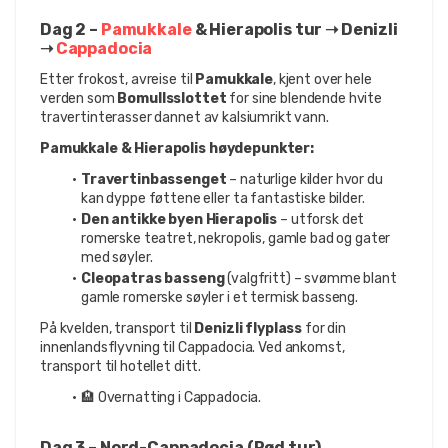
Dag 2 – 
Pamukkale 
& Hierapolis tur ➝ Denizli 
➝ 
Cappadocia
Etter frokost, avreise til 
Pamukkale
, kjent over hele 
verden som 
Bomullsslottet
 for sine blendende hvite 
travertinterasser dannet av kalsiumrikt vann.
Pamukkale & Hierapolis høydepunkter:
Travertinbassenget
 – naturlige kilder hvor du 
kan dyppe føttene eller ta fantastiske bilder.
Den antikke byen Hierapolis
 – utforsk det 
romerske teatret, nekropolis, gamle bad og gater 
med søyler.
Cleopatras basseng
 (valgfritt) – svømme blant 
gamle romerske søyler i et termisk basseng.
På kvelden, transport til 
Denizli flyplass
 for din 
innenlandsflyvning til Cappadocia. Ved ankomst, 
transport til hotellet ditt.
🏨 Overnatting i Cappadocia.
Dag 3 – Nord-Cappadocia (Rød tur)