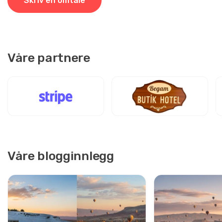
Skriv en omtale
Hannah Clark
HC
Pamukkale, Efes & Kappadokia Tur – 4 Dagers
Tyrkia Pakke
Flott tur, vel verdt prisen.
Våre partnere
2 april 2025
Martin Hoffmann
MH
Pamukkale, Efes & Kappadokia Tur – 4 Dagers
Tyrkia Pakke
Hotellet i Pamukkale var dårlig, bussen var sen, ikke
happy.
Våre blogginnlegg
18 mars 2025
Daniel Morales
DM
Pamukkale, Efes & Kappadokia Tur – 4 Dagers
Tyrkia Pakke