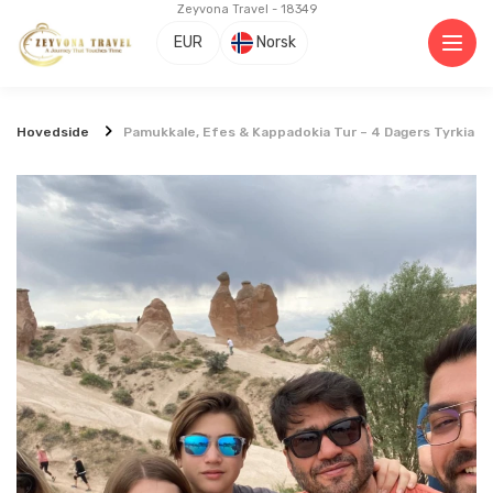
Zeyvona Travel - 18349
EUR
Norsk
Hovedside
Pamukkale, Efes & Kappadokia Tur – 4 Dagers Tyrkia P