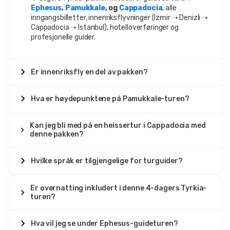
Ephesus
,
Pamukkale
, og
Cappadocia
, alle
inngangsbilletter, innenriksflyvninger (Izmir ➝ Denizli ➝
Cappadocia ➝ Istanbul), hotelloverføringer og
29 juni 2025
profesjonelle guider.
Sophia Lee
SL
Pamukkale, Efes & Kappadokia Tur – 4 Dagers
Tyrkia Pakke
Er innenriksfly en del av pakken?
Elsket det! Maten var grei, hotellene fine, høydepunktet
var ballongen.
Hva er høydepunktene på Pamukkale-turen?
Kan jeg bli med på en heissertur i Cappadocia med
denne pakken?
9 mai 2025
Javier Torres
JT
Hvilke språk er tilgjengelige for turguider?
Pamukkale, Efes & Kappadokia Tur – 4 Dagers
Tyrkia Pakke
Er overnatting inkludert i denne 4-dagers Tyrkia-
God tur, men bussen tok litt tid.
turen?
Hva vil jeg se under Ephesus-guideturen?