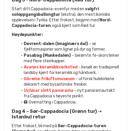
Start ditt Cappadocia-eventyr med en 
valgfri 
soloppgangsballongtur
 (ekstra), den mest ikoniske 
opplevelsen i Tyrkia. Etter frokost, begynn med 
Nord-
Cappadocia-turen
, også kjent som Rød tur.
Høydepunkter:
Devrent-dalen (Imaginærs dal)
 – se 
fjellformasjoner som ligner på dyr og former.
Pasabag (Munkedalen)
 – berømte fe-skorsteiner 
med flere steinkapper.
Avanos keramikkverksted
 – besøk en tradisjonell 
landsby kjent for keramikk og håndverk.
Göreme friluftsmuseum
 – utforsk hulekirkene 
dekorert med bysantinske fresker.
Uçhisar slott panorama
 – nyt panoramautsikt 
fra Cappadocia's høyeste punkt.
🏨 Overnatting i Cappadocia.
Dag 4 – Sør-Cappadocia (Grønn tur) ➝ 
Istanbul retur
Etter frokost, bli med på 
Sør-Cappadocia-turen 