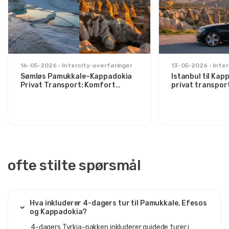
Veldig god opplevelse, anbefaler det sterkt.
1 juli 2025
16-05-2026
Intercity-overføringer
13-05-2026
Inter
Olga Novak
Sømløs Pamukkale–Kappadokia
Istanbul til Ka
Privat Transport: Komfort
privat transpor
ON
Pamukkale, Efes & Kappadokia Tur – 4 Dagers
Mellom To Ikoner
for stilbevisste
Tyrkia Pakke
For mye kjøring, men stedene var vakre.
ofte stilte spørsmål
28 juli 2025
Lucas Almeida
LA
Pamukkale, Efes & Kappadokia Tur – 4 Dagers
Tyrkia Pakke
Hva inkluderer 4-dagers tur til Pamukkale, Efesos
og Kappadokia?
Fantastisk opplevelse, alt var veldig godt organisert.
4-dagers Tyrkia-pakken inkluderer guidede turer i