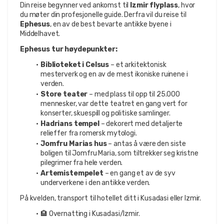
Din reise begynner ved ankomst til 
Izmir flyplass
, hvor 
du møter din profesjonelle guide. Derfra vil du reise til 
Ephesus
, en av de best bevarte antikke byene i 
Middelhavet.
Ephesus tur høydepunkter:
Biblioteket i Celsus
 – et arkitektonisk 
mesterverk og en av de mest ikoniske ruinene i 
verden.
Store teater
 – med plass til opp til 25.000 
mennesker, var dette teatret en gang vert for 
konserter, skuespill og politiske samlinger.
Hadrians tempel
 – dekorert med detaljerte 
relieffer fra romersk mytologi.
Jomfru Marias hus
 – antas å være den siste 
boligen til Jomfru Maria, som tiltrekker seg kristne 
pilegrimer fra hele verden.
Artemistempelet
 – en gang et av de syv 
underverkene i den antikke verden.
På kvelden, transport til hotellet ditt i Kusadasi eller Izmir.
🏨 Overnatting i Kusadasi/Izmir.