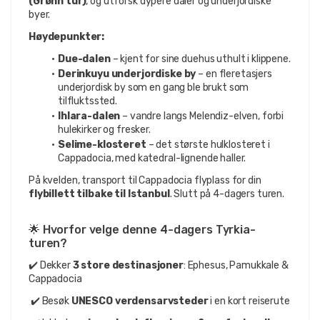
(Grønn tur)
, og utforsk dypere daler og underjordiske 
byer.
Høydepunkter:
Due-dalen
 – kjent for sine duehus uthult i klippene.
Derinkuyu underjordiske by
 – en fleretasjers 
underjordisk by som en gang ble brukt som 
tilfluktssted.
Ihlara-dalen
 – vandre langs Melendiz-elven, forbi 
hulekirker og fresker.
Selime-klosteret
 – det største hulklosteret i 
Cappadocia, med katedral-lignende haller.
På kvelden, transport til Cappadocia flyplass for din 
flybillett tilbake til Istanbul
. Slutt på 4-dagers turen.
🌟 Hvorfor velge denne 4-dagers Tyrkia-
turen?
✔️ Dekker 
3 store destinasjoner
: Ephesus, Pamukkale & 
Cappadocia
 ✔️ Besøk 
UNESCO verdensarvsteder
 i en kort reiserute