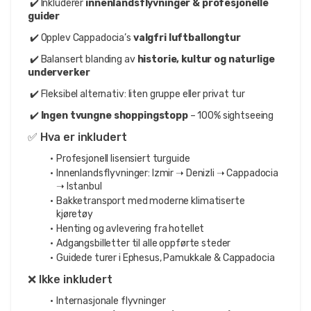
 ✔️ Inkluderer 
innenlandsflyvninger & profesjonelle 
guider
 ✔️ Opplev Cappadocia’s 
valgfri luftballongtur
 ✔️ Balansert blanding av 
historie, kultur og naturlige 
underverker
 ✔️ Fleksibel alternativ: liten gruppe eller privat tur
 ✔️ 
Ingen tvungne shoppingstopp
 – 100% sightseeing
✅ Hva er inkludert
Profesjonell lisensiert turguide
Innenlandsflyvninger: Izmir ➝ Denizli ➝ Cappadocia 
➝ Istanbul
Bakketransport med moderne klimatiserte 
kjøretøy
Henting og avlevering fra hotellet
Adgangsbilletter til alle oppførte steder
Guidede turer i Ephesus, Pamukkale & Cappadocia
❌ Ikke inkludert
Internasjonale flyvninger