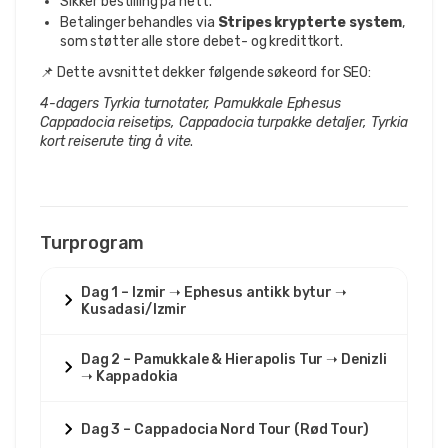
Sikker bestilling på nett.
Betalinger behandles via
Stripes krypterte system
,
som støtter alle store debet- og kredittkort.
📌 Dette avsnittet dekker følgende søkeord for SEO:
4-dagers Tyrkia turnotater, Pamukkale Ephesus
Cappadocia reisetips, Cappadocia turpakke detaljer, Tyrkia
kort reiserute ting å vite
.
Turprogram
Dag 1 – Izmir ➝ Ephesus antikk bytur ➝
Kusadasi/Izmir
Dag 2 – Pamukkale & Hierapolis Tur ➝ Denizli
➝ Kappadokia
Dag 3 – Cappadocia Nord Tour (Rød Tour)