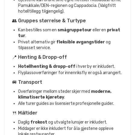
Pamukkale/DEN-regionen og Cappadocia. (Valgfritt
hotelltillegg tilgjengelig).
👥 Gruppes størrelse & Turtype
Kan bestilles som en
smågruppetour
eller en
privat
tur
.
Privat alternativ gir
fleksible avgangstider
og
tilpasset service.
📍 Henting & Dropp-off
Hotellhenting & dropp-off
i hver by er inkludert.
Flyplassoverføringer for innenriksfly er også arrangert.
🚐 Transport
Overføringer mellom steder skjer med
moderne,
klimatiserte kjøretøy
.
Alle turer guides av lisensierte profesjonelle guider.
🍴 Måltider
Daglig
frokost
og utvalgte lunsjer er inkludert.
Middager er ikke inkludert for å la gjestene oppleve
lokale restauranter.