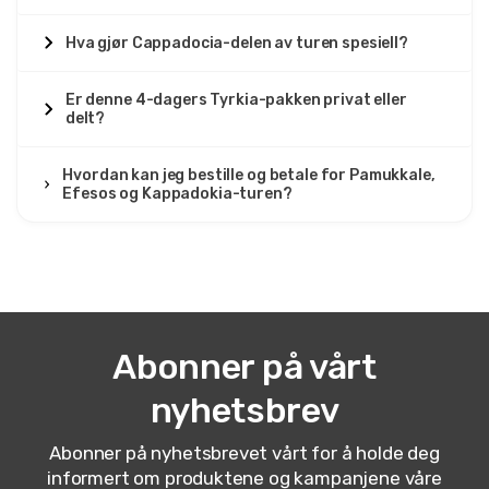
2 september 2025
David Johnson
Hva gjør Cappadocia-delen av turen spesiell?
DJ
Pamukkale, Efes & Kappadokia Tur – 4 Dagers
Tyrkia Pakke
Er denne 4-dagers Tyrkia-pakken privat eller
delt?
Fantastiske landskap, komfortable hoteller, flott guide.
Hvordan kan jeg bestille og betale for Pamukkale,
Efesos og Kappadokia-turen?
12 juni 2025
Elena Popov
EP
Pamukkale, Efes & Kappadokia Tur – 4 Dagers
Tyrkia Pakke
Fin tur, men Pamukkale var for overfylt.
Abonner på vårt
nyhetsbrev
21 mai 2025
Abonner på nyhetsbrevet vårt for å holde deg
Patrick O’Connor
informert om produktene og kampanjene våre
PO
Pamukkale, Efes & Kappadokia Tur – 4 Dagers