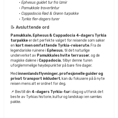
Ephesus guidet tur fra Izmir
Pamukkale travertintur
Cappadocia Rød & Grønn turpakke
Tyrkia fler-dagers turer
📝 Avsluttende ord
Pamukkale, Ephesus & Cappadocia 4-dagers Tyrkia 
turpakke
 er det perfekte valget for reisende som søker 
en 
kort men omfattende Tyrkia-reiserute
. Fra de 
legendariske ruinene i 
Ephesus
, til det naturlige 
underverket av 
Pamukkales hvite terrasser
, og de 
magiske dalene i 
Cappadocia
, tilbyr denne turen 
uforglemmelige høydepunkter på bare fire dager.
Med 
innenlandsflyvninger, profesjonelle guider og 
privat transport inkludert
, kan du fokusere på å nyte 
reisen mens alt er ordnet for deg.
📌 Bestill din 
4-dagers Tyrkia-tur
 i dag og utforsk det 
beste av Tyrkias historie, kultur og landskap i en sømløs 
pakke.