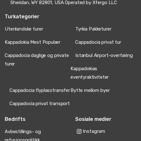
Veldig god tur, men hotellet i Pamukkale kunne vært
Sheridan, WY 82801, USA Operated by Xfergo LLC
bedre.
Turkategorier
Utenlandske turer
Tyrkia Pakketurer
12 mai 2025
Kappadokia Mest Populær
Cappadocia privat tur
Oliver Green
OG
Pamukkale, Efes & Kappadokia Tur – 4 Dagers
Cappadocia daglige og private
Istanbul Airport-overføring
Tyrkia Pakke
turer
Perfekte 4 dager, ballongturen uforglemmelig. Ephesus
Kappadokias
blåste meg bort.
eventyraktiviteter
Cappadocia flyplasstransfer
Bytte mellom byer
Cappadocia privat transport
1 september 2025
David Wilson
DW
Pamukkale, Efes & Kappadokia Tur – 4 Dagers
Bedrifts
Sosiale medier
Tyrkia Pakke
Instagram
Avbestillings- og
God tur, litt slitsom men verdt det.
refusjonspolitikk