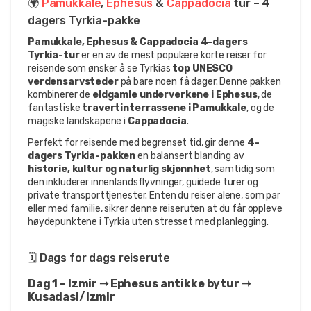
🌍 
Pamukkale
, 
Ephesus 
& 
Cappadocia 
tur – 4 
dagers Tyrkia-pakke
Pamukkale, Ephesus & Cappadocia 4-dagers 
Tyrkia-tur
 er en av de mest populære korte reiser for 
reisende som ønsker å se Tyrkias 
top UNESCO 
verdensarvsteder
 på bare noen få dager. Denne pakken 
kombinerer de 
eldgamle underverkene i Ephesus
, de 
fantastiske 
travertinterrassene i Pamukkale
, og de 
magiske landskapene i 
Cappadocia
.
Perfekt for reisende med begrenset tid, gir denne 
4-
dagers Tyrkia-pakken
 en balansert blanding av 
historie, kultur og naturlig skjønnhet
, samtidig som 
den inkluderer innenlandsflyvninger, guidede turer og 
private transporttjenester. Enten du reiser alene, som par 
eller med familie, sikrer denne reiseruten at du får oppleve 
høydepunktene i Tyrkia uten stresset med planlegging.
🗓️ Dags for dags reiserute
Dag 1 – Izmir ➝ Ephesus antikke bytur ➝ 
Kusadasi/Izmir