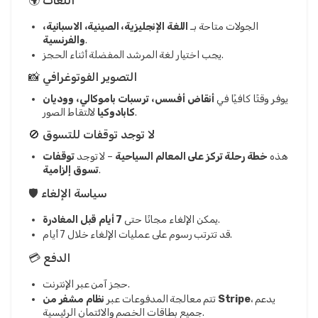
🌍 اللغات
الجولات متاحة بـ
اللغة الإنجليزية، الصينية، الاسبانية،
.
والفرنسية
يجب اختيار لغة المرشد المفضلة أثناء الحجز.
📸 التصوير الفوتوغرافي
يوفر وقتًا كافيًا في
أنقاض أفسس، ترسبات باموكالي، ووديان
لالتقاط الصور.
كابادوكيا
🚫 لا توجد توقفات للتسوق
هذه
خطة رحلة تركز على المعالم السياحية
– لا توجد
توقفات
.
تسوق إلزامية
🛡️ سياسة الإلغاء
.
يمكن الإلغاء مجانًا حتى
7 أيام قبل المغادرة
قد تترتب رسوم على عمليات الإلغاء خلال 7 أيام.
💳 الدفع
حجز آمن عبر الإنترنت.
، يدعم
نظام مشفر من Stripe
تتم معالجة المدفوعات عبر
جميع بطاقات الخصم والائتمان الرئيسية.