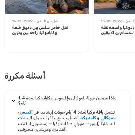
1 يوليو 2025
المدن
13-05-2026
نقل بين المدن
Olga Novak
16-05-2026
ON
ادوكيا بواسطة نقلة
نقل خاص سلس بين باموق قلعة
جولة باموكالي، أفسس وكابادوكيا - باقة تركيا لمدة 4
لمسافرين الأنيقين
وكابادوكيا: راحة بين رمزين
أيام
الكثير من القيادة، لكن الأماكن كانت جميلة.
أسئلة مكررة
28 يوليو 2025
Lucas Almeida
LA
جولة باموكالي، أفسس وكابادوكيا - باقة تركيا لمدة 4
أيام
1. ماذا يتضمن جولة باموكالي وإفسوس وكابادوكيا لمدة 4
تجربة رائعة، كل شيء منظم جداً.
أيام؟
تشمل
باقة تركيا لمدة 4 أيام
جولات إرشادية في
أفسس
،
باموكالي
و
كابادوكيا
، تشمل جميع تذاكر الدخول، الرحلات
الداخلية (إزمير ➝ دنيزلي ➝ كابادوكيا ➝ إسطنبول)، نقلات
الفنادق، ومرشدين محترفين.
29 يونيو 2025