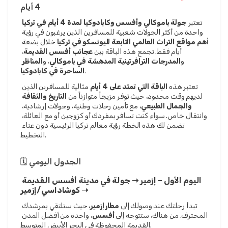
4 أيام
تعتبر 
جولة باموكالي وأفسس وكابادوكيا لمدة 4 أيام في تركيا
واحدة من أكثر الجولات شعبية للمسافرين الذين يرغبون في رؤية 
أهم مواقع التراث العالمي التابعة لليونسكو في تركيا
 خلال بضعة 
أيام فقط. تجمع هذه الباقة بين 
عجائب أفسس القديمة
، 
و
المدرجات الترافرتينية المدهشة في باموكالي
، و
المناظر 
.
الساحرة في كابادوكيا
تعتبر هذه 
الباقة التي تمتد على 4 أيام
 مثالية للمسافرين الذين 
لديهم وقت محدود، حيث توفر مزيجاً متوازناً من 
التاريخ والثقافة 
والجمال الطبيعي
، مع تأمين رحلات وطنية، وجولات إرشادية، 
وانتقال خاص. سواء كنت تسافر بمفردك أو كزوجين أو مع العائلة، 
تضمن لك هذه الخطة رؤية معالم تركيا الرئيسية دون عناء 
التخطيط.
🗓️ الجدول اليومي
اليوم الأول – إزمير ➝ جولة في مدينة أفسس القديمة 
➝ كوشاداسي/إزمير
تبدأ رحلتك عند وصولك إلى 
مطار إزمير
، حيث ستلتقي بمرشدك 
المحترف. من هناك، ستتوجه إلى 
أفسس
، واحدة من أفضل المدن 
القديمة المحفوظة في البحر الأبيض المتوسط.