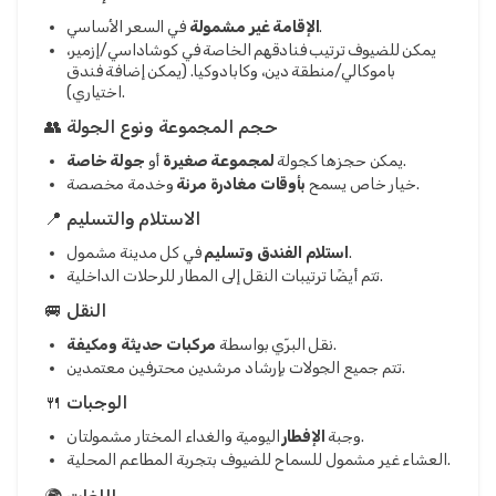
في السعر الأساسي.
الإقامة غير مشمولة
يمكن للضيوف ترتيب فنادقهم الخاصة في كوشاداسي/إزمير،
باموكالي/منطقة دين، وكابادوكيا. (يمكن إضافة فندق
اختياري).
👥 حجم المجموعة ونوع الجولة
.
يمكن حجزها كجولة
لمجموعة صغيرة
أو
جولة خاصة
وخدمة مخصصة.
خيار خاص يسمح
بأوقات مغادرة مرنة
📍 الاستلام والتسليم
في كل مدينة مشمول.
استلام الفندق وتسليم
تتم أيضًا ترتيبات النقل إلى المطار للرحلات الداخلية.
🚐 النقل
.
نقل البرّي بواسطة
مركبات حديثة ومكيفة
تتم جميع الجولات بإرشاد مرشدين محترفين معتمدين.
🍴 الوجبات
اليومية والغداء المختار مشمولتان.
وجبة
الإفطار
العشاء غير مشمول للسماح للضيوف بتجربة المطاعم المحلية.