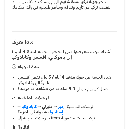
📌 احجز 
جولة تركيا لمدة 4 أيام
 اليوم واستكشف أفضل ما 
تقدمه تركيا من تاريخ وثقافة ومناظر طبيعية في باقة متكاملة.
ماذا تعرف
ℹ️ أشياء يجب معرفتها قبل الحجز – جولة لمدة 4 أيام
إلى باموكالي، أفسس وكابادوكيا
🕒 مدة الجولة
هذه الحزمة هي جولة
مدتها 4 أيام / 3 ليالٍ
تغطي أفسس،
باموكالي وكابادوكيا.
.
تشمل كل يوم حوالي
7-8 ساعات من مشاهدات مرشدة
🛫 الرحلات الداخلية
الرحلات الداخلية
إزمير
➝ دنيزلي ➝
كابادوكيا
➝
.
إسطنبول
مشمولة في
الحزمة
.
الرحلات الدولية إلى/from تركيا
ليست مشمولة
🧳 الإقامة