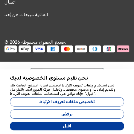
اتصال
PS
جولة باموكالي، أفسس وكابادوكيا - باقة تركيا لمدة 4
أيام
اتفاقية مبيعات عن بُعد
كل شيء رائع، أماكن جميلة.
© 2026 جميع الحقوق محفوظة.
20 نوفمبر 2025
Nur Aisyah
NA
جولة باموكالي، أفسس وكابادوكيا - باقة تركيا لمدة 4
أيام
نحن نقيم مستوى الخصوصية لديك
رحلة رائعة، الفنادق نظيفة، الطعام حلال، راضٍ عن ذلك.
نحن نستخدم ملفات تعريف الارتباط لتحسين تجربة التصفح الخاصة بك،
وتقديم إعلانات أو محتوى مخصص، وتحليل حركة المرور لدينا. بالنقر على
نحن هنا للمساعدة
"قبول"، فإنك توافق على استخدامنا لملفات تعريف الارتباط.
18349
تخصيص ملفات تعريف الارتباط
Zeyvona Travel - 18349
10 أبريل 2025
Linda Johnson
يرفض
LJ
جولة باموكالي، أفسس وكابادوكيا - باقة تركيا لمدة 4
طورت بواسطة
اقبل
أيام