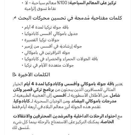
تركيز على المعالم السياحية:
 100% معالم سياحية – لا 
نقاط تسوق إلزامية
📌 كلمات مفتاحية مُدمجة في تحسين محركات البحث
باقة جولة تركيا لمدة 4 أيام
جدول باموكالي أفسس كابادوكيا
جولات تركيا القصيرة
جولة إرشادية في أفسس من إزمير
جولة الترافرتين في باموكالي
باقة الجولات الحمراء والخضراء في كابادوكيا
جولات متعددة الأيام في تركيا
📝 الكلمات الأخيرة
تعتبر 
باقة جولة باموكالي وأفسس وكابادوكيا لمدة 4 أيام
 الخيار 
المثالي للمسافرين الذين يبحثون عن 
برنامج تركي قصير ولكن 
شامل
. من الأطلال الأسطورية لـ 
أفسس
، إلى العجيبة الطبيعية لـ 
مدرجات باموكالي البيضاء
، ومن الوديان السحرية لـ 
كابادوكيا
، 
تقدم هذه الجولة أبرز معالم البلاد في أربعة أيام فقط.
مع 
احتواء الرحلات الداخلية والمرشدين المحترفين والانتقالات 
الخاصة
، يمكنك التركيز على الاستمتاع بالرحلة بينما كل شيء 
مُنسق لك.