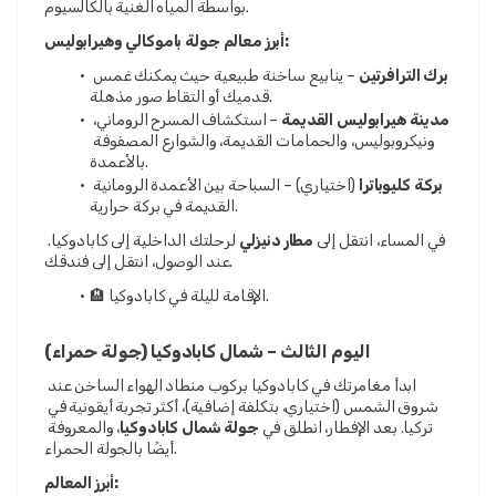
بواسطة المياه الغنية بالكالسيوم.
أبرز معالم جولة باموكالي وهيرابوليس:
برك الترافرتين
 – ينابيع ساخنة طبيعية حيث يمكنك غمس 
قدميك أو التقاط صور مذهلة.
مدينة هيرابوليس القديمة
 – استكشاف المسرح الروماني، 
ونيكروبوليس، والحمامات القديمة، والشوارع المصفوفة 
بالأعمدة.
بركة كليوباترا
 (اختياري) – السباحة بين الأعمدة الرومانية 
القديمة في بركة حرارية.
في المساء، انتقل إلى 
مطار دنيزلي
 لرحلتك الداخلية إلى كابادوكيا. 
عند الوصول، انتقل إلى فندقك.
🏨 الإقامة لليلة في كابادوكيا.
اليوم الثالث – شمال كابادوكيا (جولة حمراء)
ابدأ مغامرتك في كابادوكيا بركوب منطاد الهواء الساخن عند 
شروق الشمس (اختياري، بتكلفة إضافية)، أكثر تجربة أيقونية في 
تركيا. بعد الإفطار، انطلق في 
جولة شمال كابادوكيا
، والمعروفة 
أيضًا بالجولة الحمراء.
أبرز المعالم: