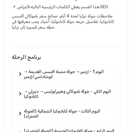
📌 هذا القسم يغطي الكلمات الرئيسية التالية لأغراض SEO:
ملاحظات جولة تركيا لمدة 4 أيام، نصائح سفر باموكالي أفسس
كابادوكيا، تفاصيل حزمة جولة كابادوكيا، أشياء يجب معرفتها في
.
خطة سفر قصيرة إلى تركيا
برنامج الرحلة
اليوم 1 – إزمير ➝ جولة مدينة أفسس القديمة ➝
كوشاداسي/إزمير
اليوم الثاني - جولة باموكالي وهييرابوليس ➝ دنيزلي ➝
كابادوكيا
اليوم الثالث - جولة كابادوكيا الشمالية (الجولة
الحمراء)
اليوم الرابع - جولة كابادوكيا الجنوبية (الجولة الخضراء)