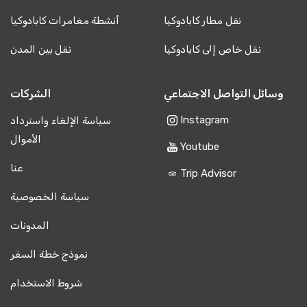
نقل مطار كابادوكيا
أنشطة مغامرات كابادوكيا
12 مايو 2025
Oliver Green
نقل خاص إلى كابادوكيا
نقل بين المدن
OG
جولة باموكالي، أفسس وكابادوكيا - باقة تركيا لمدة 4
أيام
وسائل التواصل الاجتماعي
الشركات
أربعة أيام مثالية، رحلة بالبالونات لا تُنسى. أفسس أدهشتني.
Instagram
سياسة الإلغاء واسترداد
الأموال
Youtube
1 سبتمبر 2025
عنا
Trip Advisor
David Wilson
DW
جولة باموكالي، أفسس وكابادوكيا - باقة تركيا لمدة 4
سياسة الخصوصية
أيام
المدونات
رحلة جيدة، مرهقة قليلاً لكنها تستحق ذلك.
نموذج خطة السفر
شروط الاستخدام
6 أغسطس 2025
Paul Schneider