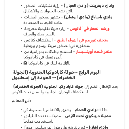
وادي ديفرينت (وادي الخيال)
 – رؤية تشكيلات الصخور 
التي تشبه الحيوانات والأشكال.
وادي باساباغ (وادي الرهبان)
 – يشتهر بصخور الجنيات 
ذات القبعات المتعددة.
ورشة الفخار في أفانوس
 – زيارة قرية تقليدية معروفة 
بالسيراميك والحرف.
متحف غورييم في الهواء الطلق
 – استكشاف كنائس 
محفورة في الصخور مزينة برسوم بيزنطية.
منظر قلعة أويتشيسار
 – استمتع بإطلالات بانورامية من 
أعلى نقطة في كابادوكيا.
🏨 الإقامة لليلة في كابادوكيا.
اليوم الرابع – جولة كابادوكيا الجنوبية (الجولة 
الخضراء) ➝ العودة إلى إسطنبول
بعد الإفطار، انضم إلى 
جولة كابادوكيا الجنوبية (الجولة الخضراء)
، 
استكشاف الوديان الجانبية والمدن تحت الأرض.
أبرز المعالم:
 – يشتهر بالأقفاص المنحوتة في cliffs.
وادي الحمام
مدينة درينكوي تحت الأرض
 – مدينة متعددة الطوابق 
استخدمت كملجأ.
وادي إهلارا
 – قم بالنزهة على طول نهر ميليندز، مرورًا 