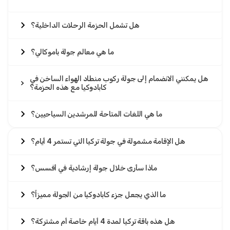
Sophia Lee
SL
جولة باموكالي، أفسس وكابادوكيا - باقة تركيا لمدة 4
هل تشمل الحزمة الرحلات الداخلية؟
أيام
أحببت ذلك! الطعام كان جيدًا، الفنادق لطيفة، وركوب البالون
ما هي معالم جولة باموكالي؟
كان أبرز ما في الرحلة.
هل يمكنني الانضمام إلى جولة ركوب منطاد الهواء الساخن في
كابادوكيا مع هذه الحزمة؟
9 مايو 2025
Javier Torres
ما هي اللغات المتاحة للمرشدين السياحيين؟
JT
جولة باموكالي، أفسس وكابادوكيا - باقة تركيا لمدة 4
أيام
هل الإقامة مشمولة في جولة تركيا التي تستمر 4 أيام؟
جولة جيدة لكن الحافلة تأخرت قليلاً.
ماذا سأرى خلال جولة إرشادية في أفسس؟
ما الذي يجعل جزء كابادوكيا من الجولة مميزاً؟
2 سبتمبر 2025
David Johnson
DJ
هل هذه باقة تركيا لمدة 4 أيام خاصة أم مشتركة؟
جولة باموكالي، أفسس وكابادوكيا - باقة تركيا لمدة 4