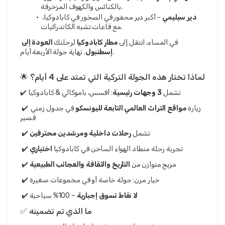
بالكنائس والكهوف المزخرفة.
دير سيليمي
 – أكبر دير محفور في الصخور في كابادوكيا، 
مع قاعات تشبه الكاتدرائيات.
في المساء، انتقل إلى 
مطار كابادوكيا
 لرحلتك 
العودة إلى 
. نهاية جولة الأربعة أيام.
إسطنبول
🌟 لماذا تختار هذه الجولة التركية التي تمتد على 4 أيام؟
✔️ تشمل 
3 وجهات رئيسية
: أفسس، باموكالي & كابادوكيا
 ✔️ زيارة 
مواقع التراث العالمي التابعة لليونسكو
 في جدول زمني 
قصير
 ✔️ تشمل 
رحلات داخلية ومرشدين محترفين
 ✔️ تجربة رحلة منطاد الهواء الساخن في كابادوكيا 
اختياري
 ✔️ مزيج متوازن من 
التاريخ والثقافة والعجائب الطبيعية
 ✔️ خيار مرن: جولة خاصة أو في مجموعات صغيرة
لا نقاط تسوق إجبارية
 – 100% سياحية
 ✔️ 
✅ ما الذي تم تضمينه