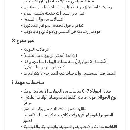
مرشد سياحي محترف حاصل على الترخيص
رحلات داخلية: إزمير ➝ دنيزلي ➝ كابادوكيا ➝ إسطنبول
نقل بري بسيارات حديثة مكيفة الهواء
انتقالات من وإلى الفندق
تذاكر دخول لجميع المواقع المذكورة
جولات إرشادية في أفسس وباموكالي وكابادوكيا
❌ غير مدرج
الرحلات الدولية
الإقامة (يمكن ترتيبها عند الطلب)
الأنشطة الاختيارية (رحلة منطاد الهواء الساخن، بركة 
كليوباترا، عرض ليلة تركي)
المصاريف الشخصية، والوجبات غير المدرجة، والإكراميات
ℹ️ ملاحظات مهمة
مدة الجولة:
 7–8 ساعات من الجولات الإرشادية يوميًا
نوع الجولة:
 جولة خاصة (فقط لمجموعتك، أوقات انطلاق 
مرنة)
النقل:
 يشمل الانتقالات من وإلى الفندق
التصوير الفوتوغرافي:
 وقت كافٍ عند كل محطة لالتقاط 
الصور
اللغات:
 متاحة بالإنجليزية، والصينية، والإسبانية، والفرنسية