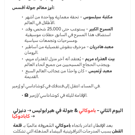
أبرز معالم جولة أفسس:
مكتبة سيلسوس
 – تحفة معمارية وواحدة من أشهر 
الأطلال في العالم.
المسرح الكبير
 – يستوعب حتى 25,000 شخص، وقد 
استضاف هذا المسرح في السابق حفلات موسيقية 
ومسرحيات وتجمعات سياسية.
معبد هادريان
 – مزخرف بنقوش تفصيلية من أساطير 
الرومان.
بيت العذراء مريم
 – يُعتقد أنه آخر منزل للعذراء مريم، 
ويجذب الحجاج المسيحيين من جميع أنحاء العالم.
معبد أرتميس
 – كان واحدًا من عجائب العالم السبع 
القديمة.
في المساء، انتقل إلى فندقك في كوشاداسي أو إزمير.
🏨 الإقامة لليلة في كوشاداسي/إزمير.
اليوم الثاني – 
باموكالي 
& جولة في هيرابوليس ➝ دنيزلي 
➝ 
كابادوكيا
بعد الإفطار، اغادر باتجاه 
باموكالي
، المُعروفة عالميًا بـ 
قلعة 
القطن
 بسبب المدرجات الترافرتينية البيضاء المذهلة التي تشكلت 