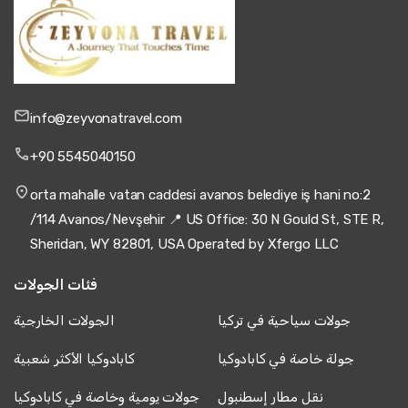
4 يونيو 2025
Anna Schmidt
AS
جولة باموكالي، أفسس وكابادوكيا - باقة تركيا لمدة 4
info@zeyvonatravel.com
أيام
الجولة كانت جيدة ولكن كانت هناك ساعات كثيرة في الحافلة،
+90 5545040150
شعرت بالتسرع قليلاً.
orta mahalle vatan caddesi avanos belediye iş hani no:2
/114 Avanos/Nevşehir 📍 US Office: 30 N Gould St, STE R,
Sheridan, WY 82801, USA Operated by Xfergo LLC
4 يونيو 2025
Carlos Mendes
فئات الجولات
CM
جولة باموكالي، أفسس وكابادوكيا - باقة تركيا لمدة 4
أيام
جولات سياحية في تركيا
الجولات الخارجية
جولة جيدة جدًا، لكن الفندق في باموق قلعة يمكن أن يكون
جولة خاصة في كابادوكيا
كابادوكيا الأكثر شعبية
أفضل.
نقل مطار إسطنبول
جولات يومية وخاصة في كابادوكيا