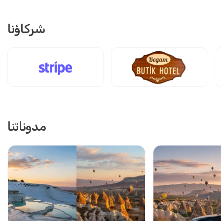
رحلة رائعة، تستحق السعر.
شركاؤنا
2 أبريل 2025
Martin Hoffmann
MH
جولة باموكالي، أفسس وكابادوكيا - باقة تركيا لمدة 4
أيام
فندق في باموكالي كان سيئًا، الحافلة تأخرت، لم أكن سعيدًا.
مدوناتنا
18 مارس 2025
Daniel Morales
DM
جولة باموكالي، أفسس وكابادوكيا - باقة تركيا لمدة 4
أيام
تجربة جيدة جدًا، أنصح بها كثيرًا.