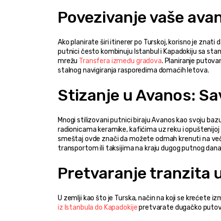
Povezivanje vaše ava
Ako planirate širi itinerer po Turskoj, korisno je znat
putnici često kombinuju Istanbul i Kapadokiju sa stan
mrežu 
Transfera između gradova
. Planiranje putova
stalnog navigiranja rasporedima domaćih letova.
Stizanje u Avanos: S
Mnogi stilizovani putnici biraju Avanos kao svoju baz
radionicama keramike, kafićima uz reku i opuštenijoj
smeštaj ovde znači da možete odmah krenuti na večer
transportom ili taksijima na kraju dugog putnog dana
Pretvaranje tranzita 
U zemlji kao što je Turska, način na koji se krećete iz
iz Istanbula do Kapadokije
 pretvarate dugačko putova