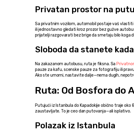
Privatan prostor na put
Sa privatnim vozilom, automobil postaje vaš vlastiti 
ili jednostavno gledati kroz prozor bez gužve autobusa 
prijatelji razgovarati bez brige da smetaju bilo koga 
Sloboda da stanete kada
Na zakazanom autobusu, ruta je fiksna. Sa 
Privatno
pauze za kafu, scenske pauze za fotografiju ili pravu
Ako ste umorni, nastavite dalje—nema dugih, nepotr
Ruta: Od Bosfora do A
Putujući iz Istanbula do Kapadokije obično traje oko 
zaustavljate. To je ceo dan putovanja—ali isplativo.
Polazak iz Istanbula