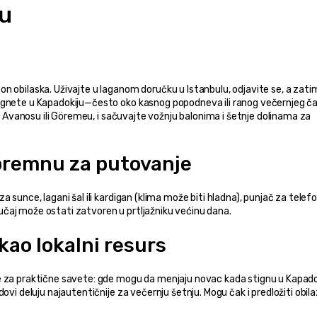
ju
n obilaska. Uživajte u laganom doručku u Istanbulu, odjavite se, a zatim
tignete u Kapadokiju—često oko kasnog popodneva ili ranog večernjeg 
 u Avanosu ili Göremeu, i sačuvajte vožnju balonima i šetnje dolinama za 
premnu za putovanje
 sunce, lagani šal ili kardigan (klima može biti hladna), punjač za telefon
 slučaj može ostati zatvoren u prtljažniku većinu dana.
kao lokalni resurs
e za praktične savete: gde mogu da menjaju novac kada stignu u Kapadok
vi deluju najautentičnije za večernju šetnju. Mogu čak i predložiti obilazn