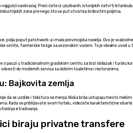
jgušći saobraćaj. Preći ćete iz užurbanih, istorijskih četvrti Istanbula 
ndustrijskih zona pre nego što se put otvori ka brdovitim poljima.
ce, polja poput patchwork-a i mala provincijska naselja. Ovo je svakodne
eže simite, farmerske tezge sa sezonskim voćem. To je idealno uvod u tiš
jte o pauzi u tradicionalnom gradskom centru za brzi obilazak i tursku kaf
 odvesti do modernih servisa sa dobrim toaletima i restoranima.
u: Bajkovita zemlja
inje da se uzdiže i tekstura se menja. Niska brda ustupaju mesto mekim 
. Kada se približavate svom hotelu, videćete karakteristične siluete 
trašnja istraživanja.
ici biraju privatne transfere