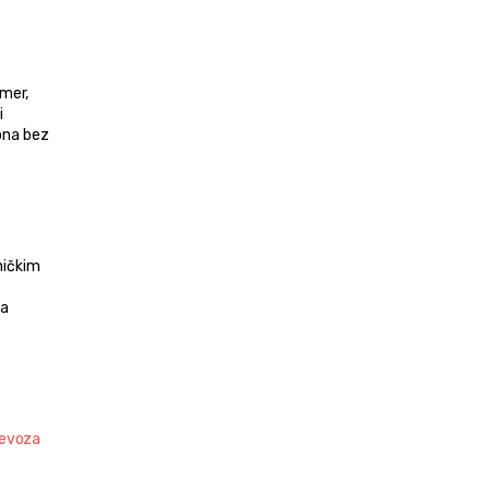
mer, 
 
ona bez 
ičkim 
a 
evoza 