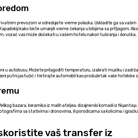
poredom
a privatnim prevozom vi određujete vreme polaska. Uskladite ga sa vašim 
padokiji kako biste umanjili vreme čekanja u lobijima sa prtljagom. Ako 
, vozač vas može dočekati u vašem hotelu nakon tuširanja i doručka, 
ni u autobusu. Možete prilagoditi temperaturu, izabrati muziku i zadržat
eni putni jastučić i tretirajte automobil kao produžetak vaše hotelske 
premu
 Velikog bazara, keramika iz malih ateljea, dizajnerski komadi iz Nişantaşı. 
 Fotografima sa stativima i dronovima, ili porodicama sa kolicima i igračk
oristite vaš transfer iz 