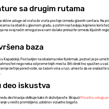
nture sa drugim rutama
i da slične usluge od vrata do vrata postoje između glavnih centara. Na pri
icama na obali ili u glavnom gradu, a zatim nastavljaju kopneno koristeći
nja na ovaj način omogućava vam da lako prelazite između ključnih regi
avršena baza
u u Kapadokiji. Postavljen na obalama reke Kızılırmak, poznat je po umetn
 atmosferi nego neka od prometnijih mesta. Biti direktno spušten u vaš 
nje šetnje pored vode, sa čašom vina u ruci, umesto da se snalazite s
.
u deo iskustva
među destinacija oblikuje kako ih doživljavate. Birajući 
Privatnu uslugu pr
nje u nešto promišljeno, udobno i vizuelno bogato.