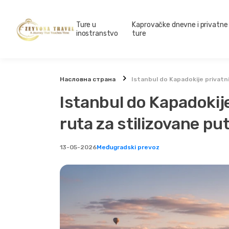
Ture u
Kaprovačke dnevne i privatne
inostranstvo
ture
Насловна страна
Istanbul do Kapadokije privat
Istanbul do Kapadokij
ruta za stilizovane pu
13-05-2026
Međugradski prevoz