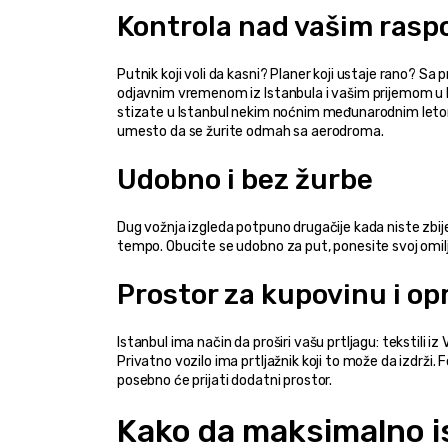
Kontrola nad vašim ras
Putnik koji voli da kasni? Planer koji ustaje rano? S
odjavnim vremenom iz Istanbula i vašim prijemom u Ka
stizate u Istanbul nekim noćnim međunarodnim letom
umesto da se žurite odmah sa aerodroma.
Udobno i bez žurbe
Dug vožnja izgleda potpuno drugačije kada niste zbije
tempo. Obucite se udobno za put, ponesite svoj omilj
Prostor za kupovinu i o
Istanbul ima način da proširi vašu prtljagu: tekstili iz
Privatno vozilo ima prtljažnik koji to može da izdrži.
posebno će prijati dodatni prostor.
Kako da maksimalno isk