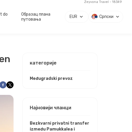
Zeyvona Travel - 18349
rt do
Образац плана
EUR
Српски
путовања
ten
категорије
Međugradski prevoz
Најновији чланци
Bezkvarni privatni transfer
između Pamukkalea i