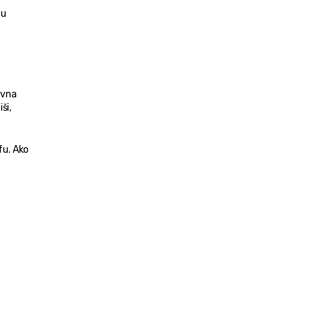
u 
vna 
i, 
u. Ako 