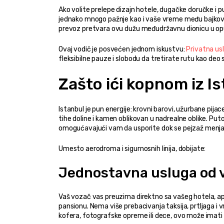
Ako volite prelepe dizajn hotele, dugačke doručke i 
jednako mnogo pažnje kao i vaše vreme među bajkovi
prevoz pretvara ovu dužu međudržavnu dionicu u opu
Ovaj vodič je posvećen jednom iskustvu: 
Privatna us
fleksibilne pauze i slobodu da tretirate rutu kao d
Zašto ići kopnom iz I
Istanbul je pun energije: krovni barovi, užurbane pija
tihe doline i kamen oblikovan u nadrealne oblike. P
omogućavajući vam da usporite dok se pejzaž menja od
Umesto aerodroma i sigurnosnih linija, dobijate:
Jednostavna usluga od v
Vaš vozač vas preuzima direktno sa vašeg hotela, apart
pansionu. Nema više prebacivanja taksija, prtljaga i
kofera, fotografske opreme ili dece, ovo može imati 