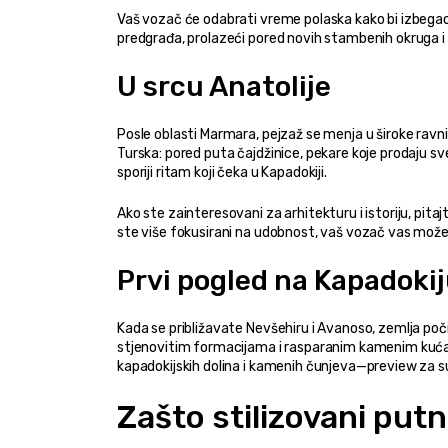
Vaš vozač će odabrati vreme polaska kako bi izbegao na
predgrađa, prolazeći pored novih stambenih okruga i i
U srcu Anatolije
Posle oblasti Marmara, pejzaž se menja u široke ravni
Turska: pored puta čajdžinice, pekare koje prodaju sv
sporiji ritam koji čeka u Kapadokiji.
Ako ste zainteresovani za arhitekturu i istoriju, pita
ste više fokusirani na udobnost, vaš vozač vas može
Prvi pogled na Kapadokij
Kada se približavate Nevšehiru i Avanoso, zemlja poč
stjenovitim formacijama i rasparanim kamenim kućama
kapadokijskih dolina i kamenih čunjeva—preview za su
Zašto stilizovani putn