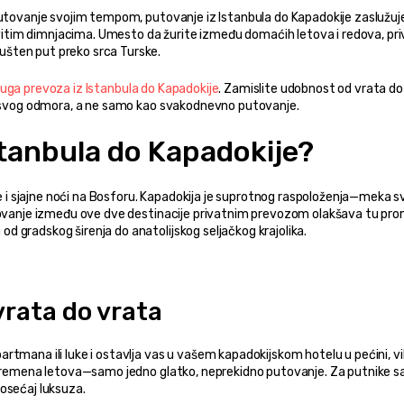
putovanje svojim tempom, putovanje iz Istanbula do Kapadokije zaslužuje
tim dimnjacima. Umesto da žurite između domaćih letova i redova, priv
šten put preko srca Turske.
luga prevoza iz Istanbula do Kapadokije
. Zamislite udobnost od vrata do 
eo svog odmora, a ne samo kao svakodnevno putovanje.
stanbula do Kapadokije?
ce i sjajne noći na Bosforu. Kapadokija je suprotnog raspoloženja—meka sv
utovanje između ove dve destinacije privatnim prevozom olakšava tu pro
 gradskog širenja do anatolijskog seljačkog krajolika.
rata do vrata
mana ili luke i ostavlja vas u vašem kapadokijskom hotelu u pećini, vili i
 vremena letova—samo jedno glatko, neprekidno putovanje. Za putnike sa 
osećaj luksuza.