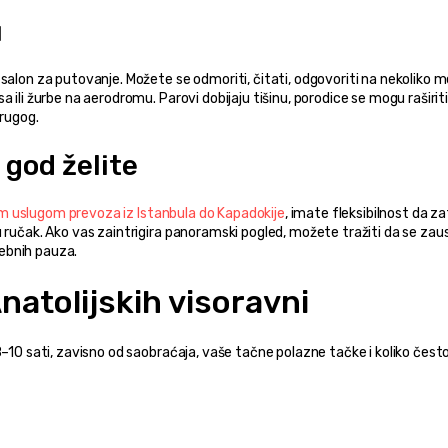
u
salon za putovanje. Možete se odmoriti, čitati, odgovoriti na nekoliko me
ili žurbe na aerodromu. Parovi dobijaju tišinu, porodice se mogu raširiti,
drugog.
 god želite
m uslugom prevoza iz Istanbula do Kapadokije
, imate fleksibilnost da za
 ručak. Ako vas zaintrigira panoramski pogled, možete tražiti da se zaus
ebnih pauza.
natolijskih visoravni
8–10 sati, zavisno od saobraćaja, vaše tačne polazne tačke i koliko često