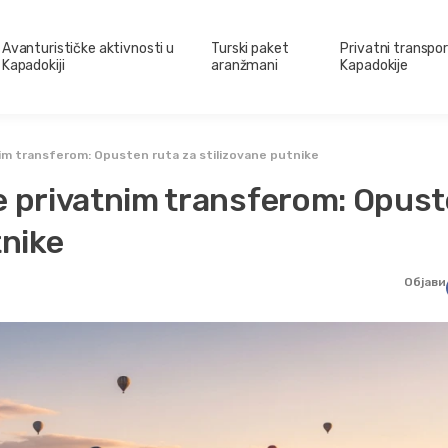
Avanturističke aktivnosti u
Turski paket
Privatni transpo
Kapadokiji
aranžmani
Kapadokije
nim transferom: Opusten ruta za stilizovane putnike
e privatnim transferom: Opus
tnike
Објави