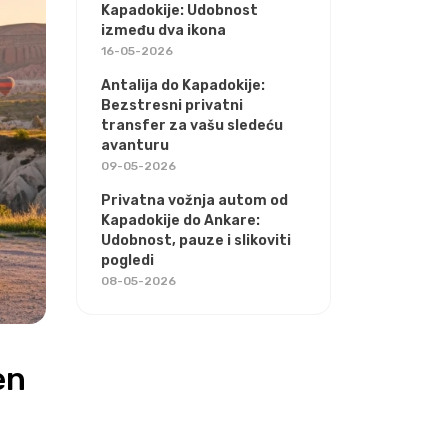
Kapadokije: Udobnost
između dva ikona
16-05-2026
Antalija do Kapadokije:
Bezstresni privatni
transfer za vašu sledeću
avanturu
09-05-2026
Privatna vožnja autom od
Kapadokije do Ankare:
Udobnost, pauze i slikoviti
pogledi
08-05-2026
n 