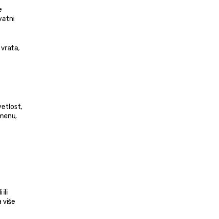
 
atni 
vrata, 
etlost, 
menu, 
li 
više 