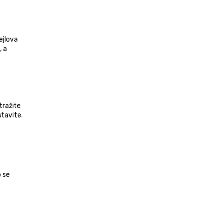
jlova 
 a 
tražite 
tavite. 
 se 