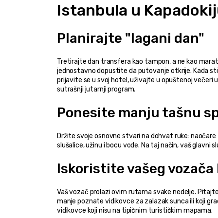
Istanbula u Kapadoki
Planirajte "lagani dan"
Tretirajte dan transfera kao tampon, a ne kao marato
jednostavno dopustite da putovanje otkrije. Kada s
prijavite se u svoj hotel, uživajte u opuštenoj večeri
sutrašnji jutarnji program.
Ponesite manju tašnu s
Držite svoje osnovne stvari na dohvat ruke: naočare za
slušalice, užinu i bocu vode. Na taj način, vaš glavni
Iskoristite vašeg vozača 
Vaš vozač prolazi ovim rutama svake nedelje. Pitajt
manje poznate vidikovce za zalazak sunca ili koji grado
vidikovce koji nisu na tipičnim turističkim mapama.