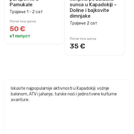
Pamukale
sunca u Kapadokiji –
Doline i bajkovite
Трајање 1 - 2 сат
dimnjake
Почетна цена
Трајање 2 сат
50 €
к1 попуст
Почетна цена
35 €
Iskusite najpopularnije aktivnosti u Kapadokiji: vožnje
balonom, ATV i jahanje, turske noći i jedinstvene kulturne
avanture.