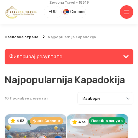
Zeyvona Travel - 18349
EUR
Српски
Насловна страна
Najpopularnija Kapadokija
Филтрирај резултате
Najpopularnija Kapadokija
Претражите место или активност
10
Пронађен резултат
Истражите
Куицк Селлинг
Посебна понуда
4.53
4.55