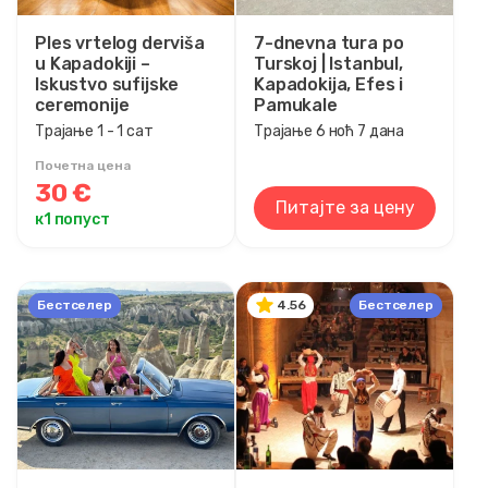
Ples vrtelog derviša
7-dnevna tura po
u Kapadokiji –
Turskoj | Istanbul,
Iskustvo sufijske
Kapadokija, Efes i
ceremonije
Pamukale
Трајање 1 - 1 сат
Трајање 6 ноћ 7 дана
Почетна цена
30 €
Питајте за цену
к1 попуст
Бестселер
Бестселер
4.56