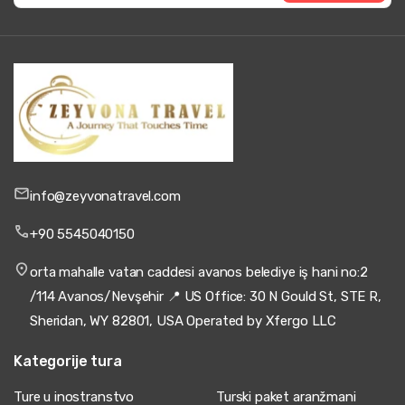
info@zeyvonatravel.com
+90 5545040150
orta mahalle vatan caddesi avanos belediye iş hani no:2
/114 Avanos/Nevşehir 📍 US Office: 30 N Gould St, STE R,
Sheridan, WY 82801, USA Operated by Xfergo LLC
Kategorije tura
Ture u inostranstvo
Turski paket aranžmani