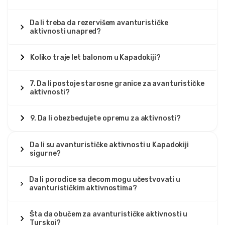
Da li treba da rezervišem avanturističke
aktivnosti unapred?
Koliko traje let balonom u Kapadokiji?
7. Da li postoje starosne granice za avanturističke
aktivnosti?
9. Da li obezbeđujete opremu za aktivnosti?
Da li su avanturističke aktivnosti u Kapadokiji
sigurne?
Da li porodice sa decom mogu učestvovati u
avanturističkim aktivnostima?
Šta da obučem za avanturističke aktivnosti u
Turskoj?