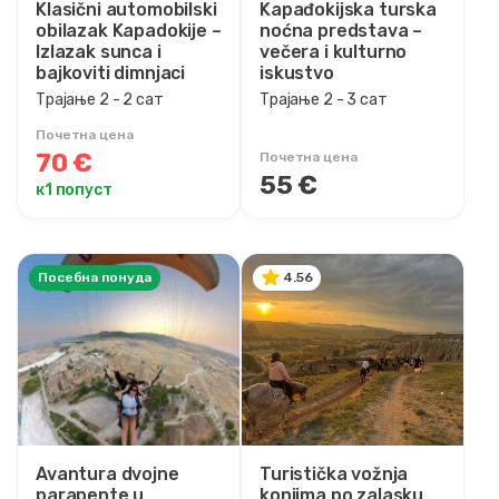
Klasični automobilski
Kapađokijska turska
obilazak Kapadokije –
noćna predstava –
Izlazak sunca i
večera i kulturno
bajkoviti dimnjaci
iskustvo
Трајање 2 - 2 сат
Трајање 2 - 3 сат
Почетна цена
70 €
Почетна цена
55 €
к1 попуст
Посебна понуда
4.56
Avantura dvojne
Turistička vožnja
parapente u
konjima po zalasku