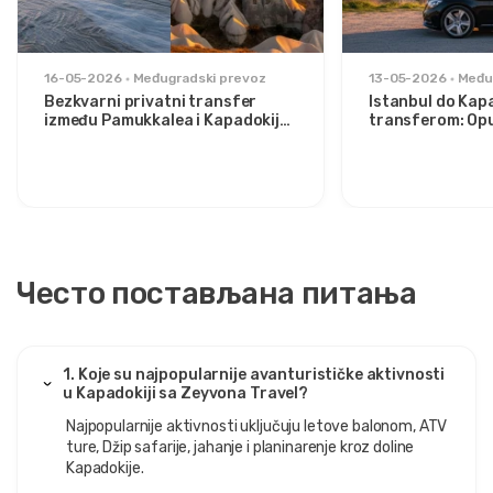
16-05-2026
Međugradski prevoz
13-05-2026
Među
Bezkvarni privatni transfer
Istanbul do Kap
između Pamukkalea i Kapadokije:
transferom: Opu
Udobnost između dva ikona
stilizovane putn
Често постављана питања
1. Koje su najpopularnije avanturističke aktivnosti
u Kapadokiji sa Zeyvona Travel?
Najpopularnije aktivnosti uključuju letove balonom, ATV
ture, Džip safarije, jahanje i planinarenje kroz doline
Kapadokije.