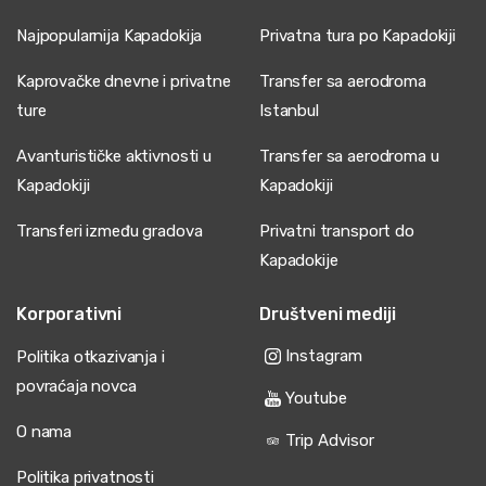
Najpopularnija Kapadokija
Privatna tura po Kapadokiji
Kaprovačke dnevne i privatne
Transfer sa aerodroma
ture
Istanbul
Avanturističke aktivnosti u
Transfer sa aerodroma u
Kapadokiji
Kapadokiji
Transferi između gradova
Privatni transport do
Kapadokije
Korporativni
Društveni mediji
Instagram
Politika otkazivanja i
povraćaja novca
Youtube
O nama
Trip Advisor
Politika privatnosti