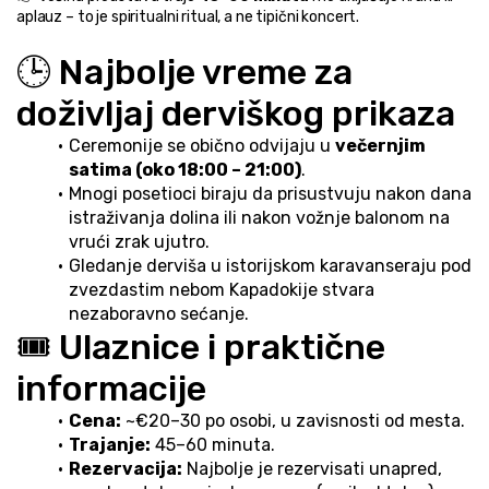
aplauz – to je spiritualni ritual, a ne tipični koncert.
🕒 Najbolje vreme za 
doživljaj derviškog prikaza
Ceremonije se obično odvijaju u 
večernjim 
satima (oko 18:00 – 21:00)
.
Mnogi posetioci biraju da prisustvuju nakon dana 
istraživanja dolina ili nakon vožnje balonom na 
vrući zrak ujutro.
Gledanje derviša u istorijskom karavanseraju pod 
zvezdastim nebom Kapadokije stvara 
nezaboravno sećanje.
🎟️ Ulaznice i praktične 
informacije
Cena:
 ~€20–30 po osobi, u zavisnosti od mesta.
Trajanje:
 45–60 minuta.
Rezervacija:
 Najbolje je rezervisati unapred, 