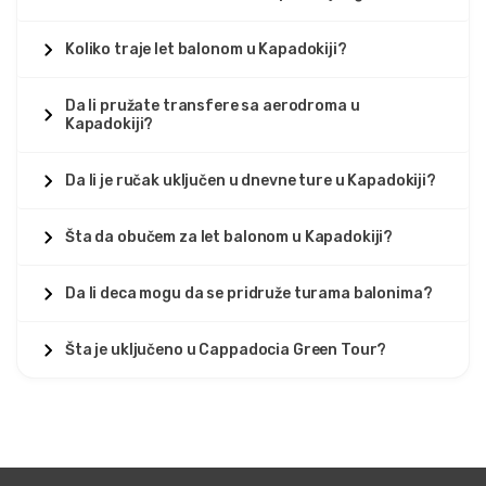
Koliko traje let balonom u Kapadokiji?
Da li pružate transfere sa aerodroma u
Kapadokiji?
Da li je ručak uključen u dnevne ture u Kapadokiji?
Šta da obučem za let balonom u Kapadokiji?
Da li deca mogu da se pridruže turama balonima?
Šta je uključeno u Cappadocia Green Tour?