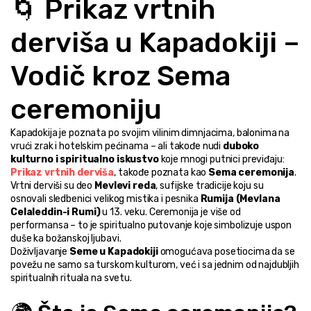
🌀 Prikaz vrtnih 
derviša u Kapadokiji – 
Vodič kroz Sema 
ceremoniju
Kapadokija je poznata po svojim vilinim dimnjacima, balonima na 
vrući zrak i hotelskim pećinama – ali takođe nudi 
duboko 
kulturno i spiritualno iskustvo
 koje mnogi putnici previđaju: 
Prikaz vrtnih derviša
, takođe poznata kao 
Sema ceremonija
.
Vrtni derviši su deo 
Mevlevi reda
, sufijske tradicije koju su 
osnovali sledbenici velikog mistika i pesnika 
Rumija (Mevlana 
Celaleddin-i Rumi)
 u 13. veku. Ceremonija je više od 
performansa – to je spiritualno putovanje koje simbolizuje uspon 
duše ka božanskoj ljubavi.
Doživljavanje 
Seme u Kapadokiji
 omogućava posetiocima da se 
povežu ne samo sa turskom kulturom, već i sa jednim od najdubljih 
spiritualnih rituala na svetu.