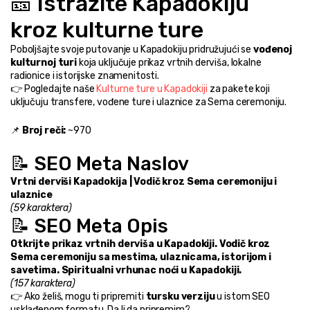
🎫 Istražite Kapadokiju 
kroz kulturne ture
Poboljšajte svoje putovanje u Kapadokiju pridružujući se 
vođenoj 
kulturnoj turi
 koja uključuje prikaz vrtnih derviša, lokalne 
radionice i istorijske znamenitosti.
👉 Pogledajte naše 
Kulturne ture u Kapadokiji
 za pakete koji 
uključuju transfere, vođene ture i ulaznice za Sema ceremoniju.
📌 
Broj reči:
 ~970
📝 SEO Meta Naslov
Vrtni derviši Kapadokija | Vodič kroz Sema ceremoniju i 
ulaznice
(59 karaktera)
📝 SEO Meta Opis
Otkrijte prikaz vrtnih derviša u Kapadokiji. Vodič kroz 
Sema ceremoniju sa mestima, ulaznicama, istorijom i 
savetima. Spiritualni vrhunac noći u Kapadokiji.
(157 karaktera)
👉 Ako želiš, mogu ti pripremiti 
tursku verziju
 u istom SEO 
usklađenom formatu. Da li da pripremim?