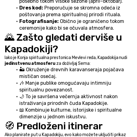
posebno tokom visoke sezone (april–oktobar).
Dres kod:
 Preporučuje se skromna odeća iz 
poštovanja prema spiritualnoj prirodi rituala.
Fotografisanje:
 Obično je ograničeno tokom 
ceremonije kako bi se očuvala atmosfera.
🌄 Zašto gledati derviše u 
Kapadokiji?
Iako je Konja spiritualna prestonica Mevlevi reda, Kapadokija nudi 
jedinstvenu atmosferu
 za doživljaj Sema:
🏜️ Okruženje drevnih karavanseraja pojačava 
mističan osećaj.
🎶 Manje publike omogućavaju intimniju 
spiritualnu povezanost.
🌙 To je savršena večernja aktivnost nakon 
istraživanja prirodnih čuda Kapadokije.
📖 Kombinuje kulturne, istorijske i spiritualne 
dimenzije u jednom iskustvu.
🧭 Predloženi itinerar
Ako planirate put u Kapadokiju, evo kako možete uključiti prikaz 