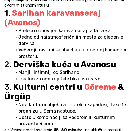
ovom mističnom ritualu:
1. 
Sarihan karavanseraj 
(Avanos)
Prelepo obnovljen karavanseraj iz 13. veka.
Jedno od najatmosferičnijih mesta za gledanje 
derviša.
Večernji nastupi se obavljaju u drevnoj kamenom 
prostoru.
2. 
Derviška kuća u Avanosu
Manji i intimniji od Sarihane.
Idealno za one koji žele blizu iskustvo.
3. 
Kulturni centri u 
Göreme 
& 
Ürgüp
Neki kulturni objektivi i hoteli u Kapadokiji takođe 
organizuju Sema nastupe.
Često u kombinaciji sa večerom ili kulturnim 
prezentacijama.
👉 Većina predstava traje 
45–60 minuta
 i ne uključuje hranu ili 