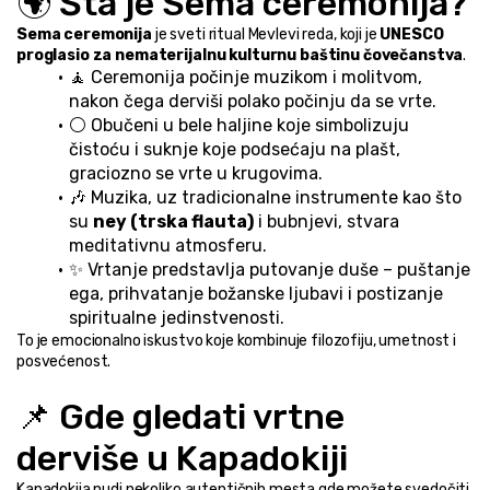
🌍 Šta je Sema ceremonija?
Sema ceremonija
 je sveti ritual Mevlevi reda, koji je 
UNESCO 
proglasio za nematerijalnu kulturnu baštinu čovečanstva
.
🧘 Ceremonija počinje muzikom i molitvom, 
nakon čega derviši polako počinju da se vrte.
⚪ Obučeni u bele haljine koje simbolizuju 
čistoću i suknje koje podsećaju na plašt, 
graciozno se vrte u krugovima.
🎶 Muzika, uz tradicionalne instrumente kao što 
su 
ney (trska flauta)
 i bubnjevi, stvara 
meditativnu atmosferu.
✨ Vrtanje predstavlja putovanje duše – puštanje 
ega, prihvatanje božanske ljubavi i postizanje 
spiritualne jedinstvenosti.
To je emocionalno iskustvo koje kombinuje filozofiju, umetnost i 
posvećenost.
📌 Gde gledati vrtne 
derviše u Kapadokiji
Kapadokija nudi nekoliko autentičnih mesta gde možete svedočiti 