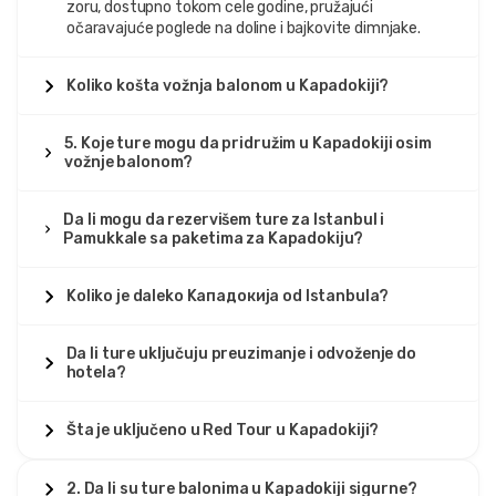
zoru, dostupno tokom cele godine, pružajući
očaravajuće poglede na doline i bajkovite dimnjake.
Koliko košta vožnja balonom u Kapadokiji?
5. Koje ture mogu da pridružim u Kapadokiji osim
vožnje balonom?
Da li mogu da rezervišem ture za Istanbul i
Pamukkale sa paketima za Kapadokiju?
Koliko je daleko Kападокиja od Istanbula?
Da li ture uključuju preuzimanje i odvoženje do
hotela?
Šta je uključeno u Red Tour u Kapadokiji?
2. Da li su ture balonima u Kapadokiji sigurne?