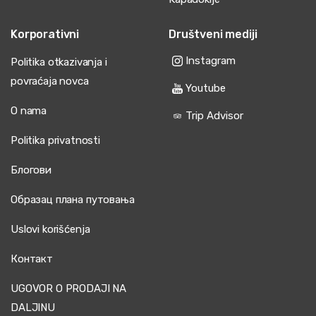
Korporativni
Društveni mediji
Instagram
Politika otkazivanja i
povraćaja novca
Youtube
O nama
Trip Advisor
Politika privatnosti
Блогови
Образац плана путовања
Uslovi korišćenja
Контакт
UGOVOR O PRODAJI NA
DALJINU