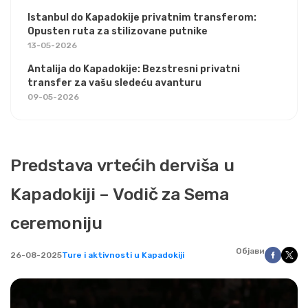
Istanbul do Kapadokije privatnim transferom:
Opusten ruta za stilizovane putnike
13-05-2026
Antalija do Kapadokije: Bezstresni privatni
transfer za vašu sledeću avanturu
09-05-2026
Predstava vrtećih derviša u
Kapadokiji – Vodič za Sema
ceremoniju
Објави
26-08-2025
Ture i aktivnosti u Kapadokiji