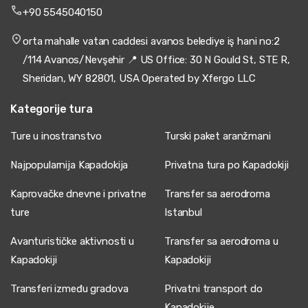
+90 5545040150
orta mahalle vatan caddesi avanos belediye iş hani no:2
/114 Avanos/Nevşehir 📍 US Office: 30 N Gould St, STE R,
Sheridan, WY 82801, USA Operated by Xfergo LLC
Kategorije tura
Ture u inostranstvo
Turski paket aranžmani
Najpopularnija Kapadokija
Privatna tura po Kapadokiji
Kaprovačke dnevne i privatne
Transfer sa aerodroma
ture
Istanbul
Avanturističke aktivnosti u
Transfer sa aerodroma u
Kapadokiji
Kapadokiji
Transferi između gradova
Privatni transport do
Kapadokije