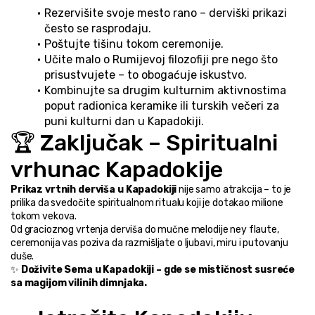
Rezervišite svoje mesto rano – derviški prikazi 
često se rasprodaju.
Poštujte tišinu tokom ceremonije.
Učite malo o Rumijevoj filozofiji pre nego što 
prisustvujete – to obogaćuje iskustvo.
Kombinujte sa drugim kulturnim aktivnostima 
poput radionica keramike ili turskih večeri za 
puni kulturni dan u Kapadokiji.
🏆 Zaključak – Spiritualni 
vrhunac Kapadokije
Prikaz vrtnih derviša u Kapadokiji
 nije samo atrakcija – to je 
prilika da svedočite spiritualnom ritualu koji je dotakao milione 
tokom vekova.
Od gracioznog vrtenja derviša do mučne melodije ney flaute, 
ceremonija vas poziva da razmišljate o ljubavi, miru i putovanju 
duše.
✨ 
Doživite Sema u Kapadokiji – gde se mističnost susreće 
sa magijom vilinih dimnjaka.