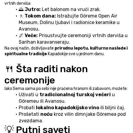
vrtnih derviša:
🌅 
Jutro:
 Let balonom na vrući zrak.
🚶 
Tokom dana:
 Istražujte Göreme Open Air 
Museum, Dolinu ljubavi i radionice keramike u 
Avanosu.
🌌 
Veče:
 Prisustvujte ceremoniji vrtnih derviša u 
Sarihan karavanseraju.
Na ovaj način, doživljavate 
prirodnu lepotu, kulturno nasleđe i 
spiritualne tradicije
 Kapadokije sve u jednom danu.
🍴 Šta raditi nakon 
ceremonije
Iako Sema sama po sebi nije praćena hranom ili zabavom, možete:
Uživati u 
tradicionalnoj turskoj večeri
 u 
Göremeu ili Avanosu.
Probati 
lokalno kapadokijsko vino
 ili biljni čaj.
Prošetati 
noću
 kroz vilin dimnjake Göremea pod 
zvezdama.
💡 Putni saveti