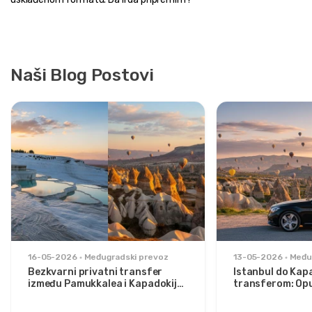
Naši Blog Postovi
16-05-2026
Međugradski prevoz
13-05-2026
Među
Bezkvarni privatni transfer
Istanbul do Kap
između Pamukkalea i Kapadokije:
transferom: Opu
Udobnost između dva ikona
stilizovane putn