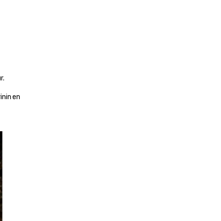
. 
nin en 