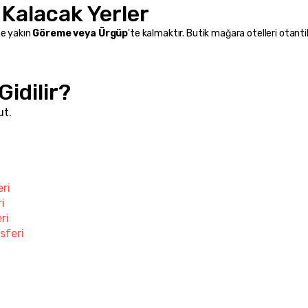
 Kalacak Yerler
e yakın 
Göreme veya Ürgüp
'te kalmaktır. Butik mağara otelleri otantik
Gidilir?
ut.
ri
i
ri
sferi