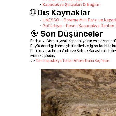
Kapadokya Şarapları & Bağları
🌐 Dış Kaynaklar
UNESCO – Göreme Milli Parkı ve Kapado
GoTürkiye – Resmi Kapadokya Rehberi
🎯 Son Düşünceler
Derinkuyu Yeraltı Şehri, Kapadokya'nın en olağanüstü
Büyük derinliği, karmaşık tünelleri ve ilginç tarihi ile
Derinkuyu'yu Ihlara Vadisi ve Selime Manastırı ile bir
iyisini keşfedin.
👉 
Tüm Kapadokya Turları & Paketlerini Keşfedin