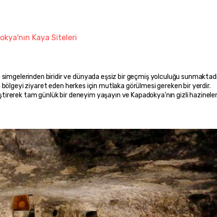
kya'nın Kaya Siteleri
 simgelerinden biridir ve dünyada eşsiz bir geçmiş yolculuğu sunmaktadır
 bu bölgeyi ziyaret eden herkes için mutlaka görülmesi gereken bir yerdir.
leştirerek tam günlük bir deneyim yaşayın ve Kapadokya'nın gizli hazineleri