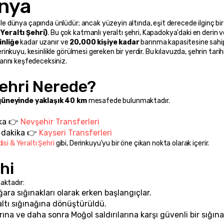
nya 
ile dünya çapında ünlüdür; ancak yüzeyin altında, eşit derecede ilginç bir
Yeraltı Şehri)
. Bu çok katmanlı yeraltı şehri, Kapadokya'daki en derin v
inliğe
 kadar uzanır ve 
20,000 kişiye kadar
 barınma kapasitesine sahip
erinkuyu, kesinlikle görülmesi gereken bir yerdir. Bu kılavuzda, şehrin tarihin
larını keşfedeceksiniz.
Şehri Nerede? 
güneyinde yaklaşık 40 km
 mesafede bulunmaktadır.
ka 👉 
Nevşehir Transferleri
 dakika 👉 
Kayseri Transferleri
isi & Yeraltı Şehri
 gibi, Derinkuyu'yu bir öne çıkan nokta olarak içerir.
hi
aktadır:
ara sığınakları olarak erken başlangıçlar.
raltı sığınağına dönüştürüldü.
arına ve daha sonra Moğol saldırılarına karşı güvenli bir sığına