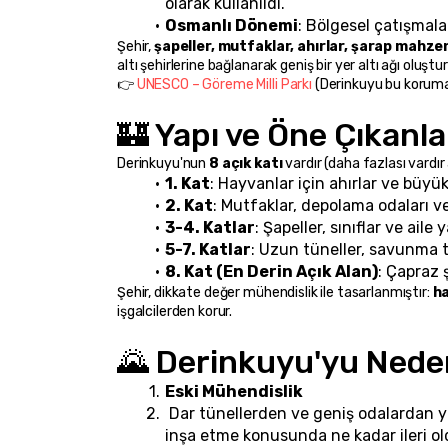
olarak kullanıldı.
Osmanlı Dönemi
: Bölgesel çatışmalar
Şehir, 
şapeller, mutfaklar, ahırlar, şarap mahzen
altı şehirlerine bağlanarak geniş bir yer altı ağı oluşt
👉 
UNESCO – Göreme Milli Parkı
 (Derinkuyu bu koruma 
🏰 Yapı ve Öne Çıkanla
Derinkuyu'nun 
8 açık katı
 vardır (daha fazlası vardır
1. Kat
: Hayvanlar için ahırlar ve büyük
2. Kat
: Mutfaklar, depolama odaları v
3-4. Katlar
: Şapeller, sınıflar ve aile
5-7. Katlar
: Uzun tüneller, savunma t
8. Kat (En Derin Açık Alan)
: Çapraz 
Şehir, dikkate değer mühendislik ile tasarlanmıştır: 
ha
işgalcilerden korur.
🌄 Derinkuyu'yu Neden
Eski Mühendislik
 Dar tünellerden ve geniş odalardan y
inşa etme konusunda ne kadar ileri ol