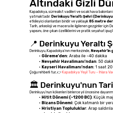
Altındaki Gizli Dü
Kapadokya, sürrealist vadileri ve sıcak hava balonları 
yatmaktadır: 
Derinkuyu Yeraltı Şehri (Derinkuyu 
etkileyici olanlardan biridir ve yaklaşık 
85 metre der
Tarih, arkeoloji ve macera ile ilgilenen gezginler için D
yapısını, öne çıkan özelliklerini ve pratik seyahat ipuç
📍 Derinkuyu Yeraltı 
Derinkuyu, Kapadokya'nın merkezinde, 
Nevşehir'in 
Göreme'den
: Araba ile ~40 dakika
Nevşehir Havalimanı'ndan
: 50 daki
Kayseri Havalimanı'ndan
: 1 saat 20
Çoğu rehberli tur, 👉 
Kapadokya Yeşil Turu – Ihlara Vad
🏛️ Derinkuyu'nun Tari
Derinkuyu'nun kökenleri binlerce yıl öncesine dayanm
Hitit Dönemi (~1200 BC)
: Küçük mağ
Bizans Dönemi
: Çok katmanlı bir ye
Hristiyan Topluluklar
: Arap saldırıl