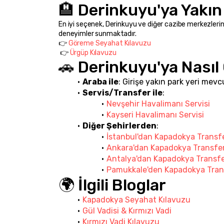
🏨 Derinkuyu'ya Yakın
En iyi seçenek, Derinkuyu ve diğer cazibe merkezlerin
deneyimler sunmaktadır.
👉 
Göreme Seyahat Kılavuzu
 👉 
Ürgüp Kılavuzu
🚗 Derinkuyu'ya Nasıl 
Araba ile
: Girişe yakın park yeri mevc
Servis/Transfer ile
:
Nevşehir Havalimanı Servisi
Kayseri Havalimanı Servisi
Diğer Şehirlerden
:
İstanbul'dan Kapadokya Transfe
Ankara'dan Kapadokya Transfer
Antalya'dan Kapadokya Transfe
Pamukkale'den Kapadokya Tran
🌍 İlgili Bloglar
Kapadokya Seyahat Kılavuzu
Gül Vadisi & Kırmızı Vadi
Kırmızı Vadi Kılavuzu