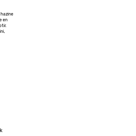
 hazine 
e en 
tir.
i, 
k 