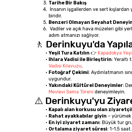
Tarihe Bir Bakış
 İnsanın işgallerden ve sert kışlardan
biridir.
Benzeri Olmayan Seyahat Deneyi
 Vadiler ve açık hava müzeleri gibi yer
adım atmanızı sağlıyor.
🚶 Derinkuyu'da Yapıl
Yeşil Tura Katılın
 👉 
Kapadokya Yeşi
Ihlara Vadisi ile Birleştirin
: Yeraltı
Vadisi Kılavuzu
.
Fotoğraf Çekimi
: Aydınlatmanın sını
uygundur.
Yakındaki Kültürel Deneyimler
: De
Mevlevi Sema Töreni
 deneyimleyin.
⚠️ Derinkuyu'yu Ziyare
Kapalı alan korkusu olan ziyaretçi
Rahat ayakkabılar giyin
 – yürümek
En iyi ziyaret zamanı
: Büyük tur gr
Ortalama ziyaret süresi
: 1-1.5 saat.