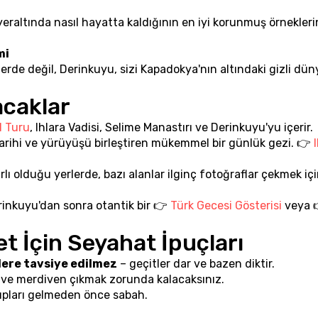
 yeraltında nasıl hayatta kaldığının en iyi korunmuş örnekleri
mi
lerde değil, Derinkuyu, sizi Kapadokya'nın altındaki gizli dün
acaklar
l Turu
, Ihlara Vadisi, Selime Manastırı ve Derinkuyu'yu içerir.
 tarihi ve yürüyüşü birleştiren mükemmel bir günlük gezi. 👉 
I
rlı olduğu yerlerde, bazı alanlar ilginç fotoğraflar çekmek içi
rinkuyu'dan sonra otantik bir 👉 
Türk Gecesi Gösterisi
t İçin Seyahat İpuçları
lere tavsiye edilmez
 – geçitler dar ve bazen diktir.
 ve merdiven çıkmak zorunda kalacaksınız.
upları gelmeden önce sabah.