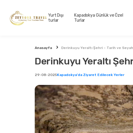
Yurt Dışı
Kapadokya Günlük ve Özel
turlar
Turlar
Anasayfa
Derinkuyu Yeraltı Şehri – Tarih ve Seya
Derinkuyu Yeraltı Şehr
29-08-2025
Kapadokya'da Ziyaret Edilecek Yerler