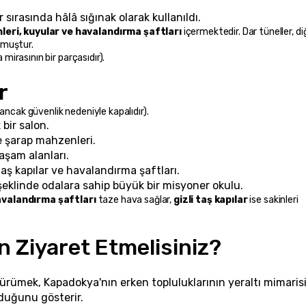
 sırasında hâlâ sığınak olarak kullanıldı.
leri, kuyular ve havalandırma şaftları
 içermektedir. Dar tüneller, diğ
urmuştur.
mirasının bir parçasıdır).
r
 ancak güvenlik nedeniyle kapalıdır).
 bir salon.
e şarap mahzenleri.
 yaşam alanları.
aş kapılar ve havalandırma şaftları.
şeklinde odalara sahip büyük bir misyoner okulu.
valandırma şaftları
 taze hava sağlar, 
gizli taş kapılar
 ise sakinleri 
 Ziyaret Etmelisiniz?
ürümek, Kapadokya'nın erken topluluklarının yeraltı mimarisi
duğunu gösterir.