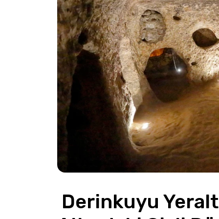
 Derinkuyu Yeraltı Şehri – Kapadokya'nın 