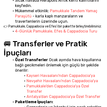
Sıcak havada Hierapolis Antik Kenti kalıntılarını 
keşfedin.
Mükemmel etkinlik: 
Pamukkale Tandem Yamaç 
Paraşütü
 - karla kaplı manzaraların ve 
travertenlerin üzerinde uçun.
👉 Pamukkale, Cappadocia ve Efes’i bir pakette birleştirebilirsiniz:
4-Günlük Pamukkale, Efes & Cappadocia Turu
🚐 Transferler ve Pratik 
İpuçları
Özel Transferler
 Ocak ayında hava koşullarına 
bağlı gecikmeleri önlemek için güçlü bir şekilde 
önerilir:
Kayseri Havaalanı'ndan Cappadocia'ya
Nevşehir Havaalanı'ndan Cappadocia'ya
Pamukkale'den Cappadocia'ya Özel 
Transfer
Antalya'dan Cappadocia'ya Özel Transfer
Paketleme İpuçları
: