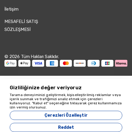
İletişim
MESAFELİ SATIŞ
SÖZLEŞMESİ
© 2026 Tüm Hakları Saklıdır.
Gizliliğinize değer veriyoruz
Tarama deneyiminizi geliştirmek, kişiselleştirilmiş reklamlar veya
içerik sunmak ve trafiğimizi analiz etmek için çerezleri
kullanıyoruz. "Kabul et" seçeneğine tıklayarak çerez kullanmamıza
Yardım için buradayız
izin vermiş olursunuz.
18349
Çerezleri Özelleştir
Zeyvona Travel - 18349
Reddet