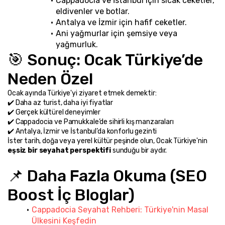
Cappadocia ve İstanbul için sıcak ceketler, 
eldivenler ve botlar.
Antalya ve İzmir için hafif ceketler.
Ani yağmurlar için şemsiye veya 
yağmurluk.
🎯 Sonuç: Ocak Türkiye’de 
Neden Özel
Ocak ayında Türkiye'yi ziyaret etmek demektir:
✔️ Daha az turist, daha iyi fiyatlar
✔️ Gerçek kültürel deneyimler
✔️ Cappadocia ve Pamukkale’de sihirli kış manzaraları
✔️ Antalya, İzmir ve İstanbul’da konforlu gezinti
İster tarih, doğa veya yerel kültür peşinde olun, Ocak Türkiye'nin 
eşsiz bir seyahat perspektifi
 sunduğu bir aydır.
📌 Daha Fazla Okuma (SEO 
Boost İç Bloglar)
Cappadocia Seyahat Rehberi: Türkiye'nin Masal 
Ülkesini Keşfedin