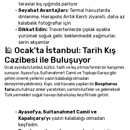
teraslar kış ışığında parlıyor
Seyahat Avantajları:
 Termal havuzlarda 
dinlenme, Hierapolis Antik Kenti ziyareti, daha az 
kalabalık fotoğraflar için
Dikkat Edin:
 Travertenlerde çıplak ayakla 
yürümek soğuk gelir, beklenmedik yağmurlar, 
serin akşamlar
🕌 Ocak'ta İstanbul: Tarih Kış 
Cazibesi ile Buluşuyor
Ocak ayında İstanbul, kültür, tarih ve kış atmosferinin bir karışımını 
sunuyor. Ayasofya, Sultanahmet Camii ve Topkapı Sarayı gibi 
şehrin önemli yerlerini yazın kalabalığı olmadan 
deneyimleyebilirsiniz. Kışın, sisli havada yapılan bir 
Bosphorus 
turu
 unutulmaz anılar yaratırken, samimi kafeler ve geleneksel 
Türk yemekleri soğuk havayı daha kolay keyifli hale getirir.
Ayasofya, Sultanahmet Camii ve 
Kapalıçarşı'yı
 yazın kalabalığı olmadan 
keşfedin.