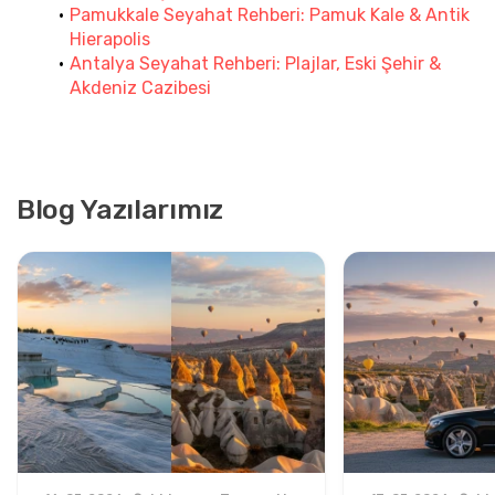
Pamukkale Seyahat Rehberi: Pamuk Kale & Antik 
Hierapolis
Antalya Seyahat Rehberi: Plajlar, Eski Şehir & 
Akdeniz Cazibesi
Blog Yazılarımız