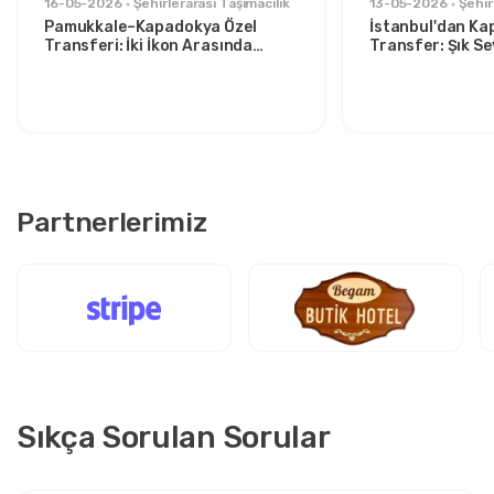
16-05-2026
Şehirlerarası Taşımacılık
13-05-2026
Şehir
Pamukkale–Kapadokya Özel
İstanbul'dan Ka
Transferi: İki İkon Arasında
Transfer: Şık S
Konforlu Seyahat
İçin Rahat Rota
Partnerlerimiz
Sıkça Sorulan Sorular