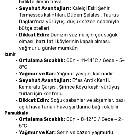
birlikte ılıman hava
Seyahat Avantajları:
 Kaleiçi Eski Şehir, 
Termessos kalıntıları, Düden Şelalesi, Taurus 
Dağları'nda yürüyüş; düşük sezon nedeniyle 
bütçe otelleri
Dikkat Edin:
 Denizin yüzme için çok soğuk 
olması, bazı tatil köylerinin kapalı olması, 
yağmurlu günler mümkün
İzmir
Ortalama Sıcaklık:
 Gün ~ 11–14°C / Gece ~ 5–
8°C
Yağmur ve Kar:
 Yağmur yaygın, kar nadir
Seyahat Avantajları:
 Efes Antik Kenti, 
Kemeraltı Çarşısı, Şirince Köyü keşfi; yürüyüş 
turları için konforlu
Dikkat Edin:
 Soğuk sabahlar ve akşamlar, bazı 
açık hava turları hava şartlarına bağlı olabilir
Pamukkale
Ortalama Sıcaklık:
 Gün ~ 8–12°C / Gece ~ 2–
5°C
Yağmur ve Kar:
 Serin ve bazen yağmurlu; 