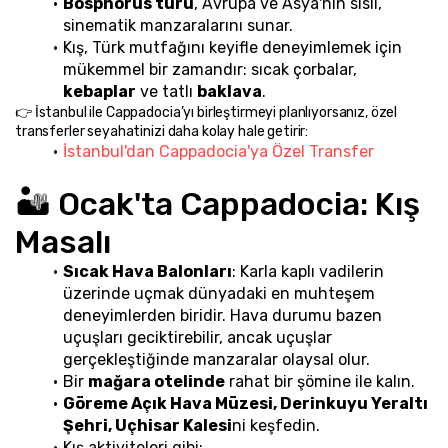
Bosphorus turu
, Avrupa ve Asya'nın sisli, 
sinematik manzaralarını sunar.
Kış, Türk mutfağını keyifle deneyimlemek için 
mükemmel bir zamandır: sıcak çorbalar, 
kebaplar
 ve tatlı 
baklava
.
👉 İstanbul ile Cappadocia’yı birleştirmeyi planlıyorsanız, özel 
transferler seyahatinizi daha kolay hale getirir:
İstanbul'dan Cappadocia'ya Özel Transfer
🏜️ Ocak'ta Cappadocia: Kış 
Masalı
Sıcak Hava Balonları
: Karla kaplı vadilerin 
üzerinde uçmak dünyadaki en muhteşem 
deneyimlerden biridir. Hava durumu bazen 
uçuşları geciktirebilir, ancak uçuşlar 
gerçekleştiğinde manzaralar olaysal olur.
Bir 
mağara otelinde
 rahat bir şömine ile kalın.
Göreme Açık Hava Müzesi, Derinkuyu Yeraltı 
Şehri, Uçhisar Kalesi
ni keşfedin.
Kış aktiviteleri gibi: