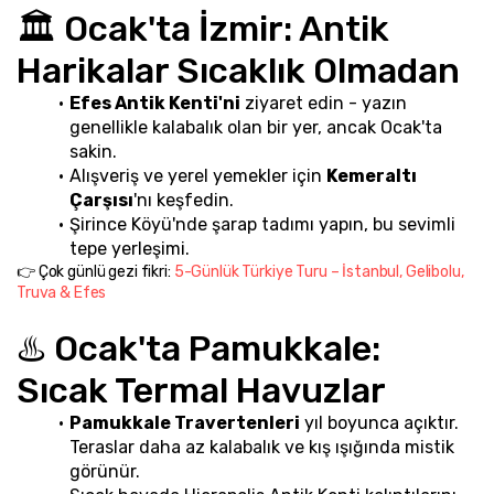
🏛️ Ocak'ta İzmir: Antik 
Harikalar Sıcaklık Olmadan
Efes Antik Kenti'ni
 ziyaret edin - yazın 
genellikle kalabalık olan bir yer, ancak Ocak'ta 
sakin.
Alışveriş ve yerel yemekler için 
Kemeraltı 
Çarşısı
'nı keşfedin.
Şirince Köyü'nde şarap tadımı yapın, bu sevimli 
tepe yerleşimi.
👉 Çok günlü gezi fikri: 
5-Günlük Türkiye Turu – İstanbul, Gelibolu, 
Truva & Efes
♨️ Ocak'ta Pamukkale: 
Sıcak Termal Havuzlar
Pamukkale Travertenleri
 yıl boyunca açıktır. 
Teraslar daha az kalabalık ve kış ışığında mistik 
görünür.