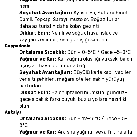
nem
Seyahat Avantajları:
 Ayasofya, Sultanahmet 
Camii, Topkapı Sarayı, müzeler, Boğaz turları; 
daha az turist = daha kolay gezinti
Dikkat Edin:
 Nemli ve soğuk hava, ıslak ve 
kaygan zeminler, kısa gün ışığı saatleri
Cappadocia
Ortalama Sıcaklık:
 Gün ~ 0–5°C / Gece −5–0°C
Yağmur ve Kar:
 Kar yağma olasılığı yüksek; balon 
uçuşları hava durumuna bağlı
Seyahat Avantajları:
 Büyülü karla kaplı vadiler, 
yer altı şehirleri, mağara oteller, sakin yürüyüş 
parkurları
Dikkat Edin:
 Balon iptalleri mümkün, gündüz-
gece sıcaklık farkı büyük, buzlu yollara hazırlıklı 
olun
Antalya
Ortalama Sıcaklık:
 Gün ~ 12–16°C / Gece ~ 5–
8°C
Yağmur ve Kar:
 Ara sıra yağmur veya fırtınalarla 