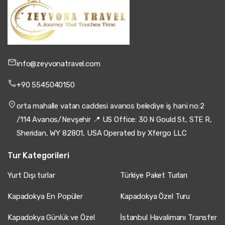
info@zeyvonatravel.com
+90 5545040150
orta mahalle vatan caddesi avanos belediye iş hani no:2
/114 Avanos/Nevşehir 📍 US Office: 30 N Gould St, STE R,
Sheridan, WY 82801, USA Operated by Xfergo LLC
Tur Kategorileri
Yurt Dışı turlar
Türkiye Paket Turları
Kapadokya En Popüler
Kapadokya Özel Turu
Kapadokya Günlük ve Özel
İstanbul Havalimanı Transfer