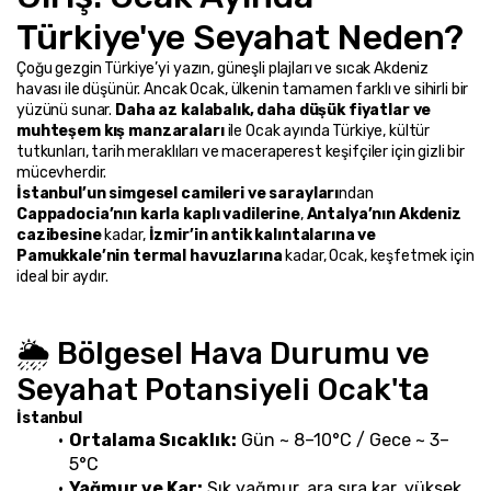
Türkiye'ye Seyahat Neden?
Çoğu gezgin Türkiye’yi yazın, güneşli plajları ve sıcak Akdeniz 
havası ile düşünür. Ancak Ocak, ülkenin tamamen farklı ve sihirli bir 
yüzünü sunar. 
Daha az kalabalık, daha düşük fiyatlar ve 
muhteşem kış manzaraları
 ile Ocak ayında Türkiye, kültür 
tutkunları, tarih meraklıları ve maceraperest keşifçiler için gizli bir 
mücevherdir.
İstanbul’un simgesel camileri ve sarayları
ndan 
Cappadocia’nın karla kaplı vadilerine
, 
Antalya’nın Akdeniz 
cazibesine
 kadar, 
İzmir’in antik kalıntalarına ve 
Pamukkale’nin termal havuzlarına
 kadar, Ocak, keşfetmek için 
ideal bir aydır.
🌦️ Bölgesel Hava Durumu ve 
Seyahat Potansiyeli Ocak'ta
İstanbul
Ortalama Sıcaklık:
 Gün ~ 8–10°C / Gece ~ 3–
5°C
Yağmur ve Kar:
 Sık yağmur, ara sıra kar, yüksek 