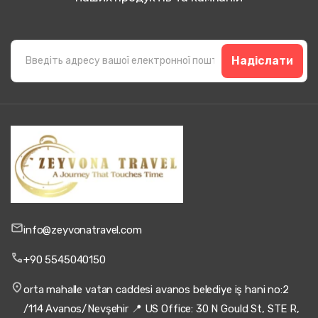
Надіслати
info@zeyvonatravel.com
+90 5545040150
orta mahalle vatan caddesi avanos belediye iş hani no:2
/114 Avanos/Nevşehir 📍 US Office: 30 N Gould St, STE R,