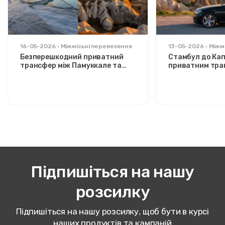
16-05-2026
Міжміські перевезення
13-05-2026
Міжм
Безперешкодний приватний
Стамбул до Кап
трансфер між Памуккале та
приватним тра
Каппадокією: комфорт між
Розслаблений 
двома іконами
стильних мандр
Підпишіться на нашу
розсилку
Підпишіться на нашу розсилку, щоб бути в курсі
наших продуктів та кампаній