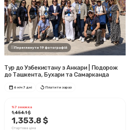
Переглянути 19 фотографій
Тур до Узбекистану з Анкари | Подорож
до Ташкента, Бухари та Самарканда
6 ніч 7 дні
Платити зараз
%7 знижка
1,454.1 $
1,353.8 $
Стартова ціна