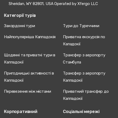
Sheridan, WY 82801, USA Operated by Xfergo LLC
Категорії турів
Закордонні тури
Тури до Туреччини
Найпопулярніша Каппадокія
Приватна екскурсія по
Кападокії
Щоденні та приватні тури в
Трансфер з аеропорту
Каппадокії
Стамбула
Пригодницькі активності в
Трансфер з аеропорту
Каппадокії
Каппадокії
Перевезення між містами
Приватний трансфер до
Каппадокії
Корпоративний
Соціальні мережі