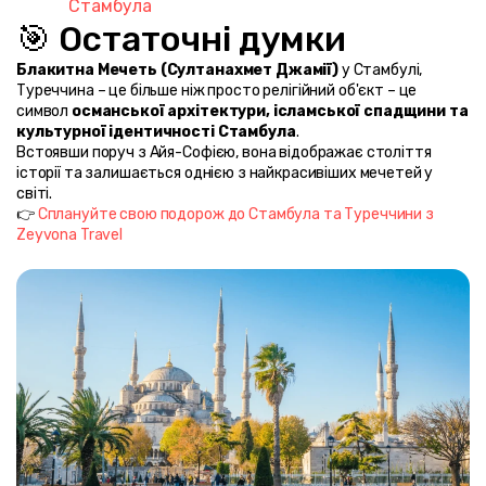
Стамбула
🎯 Остаточні думки
Блакитна Мечеть (Султанахмет Джамії)
 у Стамбулі, 
Туреччина – це більше ніж просто релігійний об'єкт – це 
символ 
османської архітектури, ісламської спадщини та 
культурної ідентичності Стамбула
.
Встоявши поруч з Айя-Софією, вона відображає століття 
історії та залишається однією з найкрасивіших мечетей у 
світі.
👉 
Сплануйте свою подорож до Стамбула та Туреччини з 
Zeyvona Travel