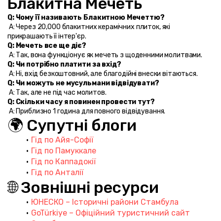
Блакитна Мечеть
Q: Чому її називають Блакитною Мечеттю?
 A: Через 20,000 блакитних керамічних плиток, які 
прикрашають її інтер'єр.
Q: Мечеть все ще діє?
 A: Так, вона функціонує як мечеть з щоденними молитвами.
Q: Чи потрібно платити за вхід?
 A: Ні, вхід безкоштовний, але благодійні внески вітаються.
Q: Чи можуть не мусульмани відвідувати?
 A: Так, але не під час молитов.
Q: Скільки часу я повинен провести тут?
 A: Приблизно 1 година для повного відвідування.
🌍 Супутні блоги
Гід по Айя-Софії
Гід по Памуккале
Гід по Каппадокії
Гід по Анталії
🌐 Зовнішні ресурси
ЮНЕСКО – Історичні райони Стамбула
GoTürkiye – Офіційний туристичний сайт 