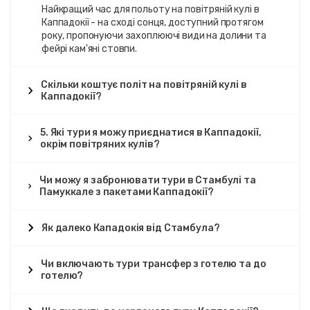
Найкращий час для польоту на повітряній кулі в
Каппадокії - на сході сонця, доступний протягом
року, пропонуючи захоплюючі види на долини та
фейрі кам'яні стовпи.
Скільки коштує політ на повітряній кулі в
Каппадокії?
5. Які тури я можу приєднатися в Каппадокії,
окрім повітряних кулів?
Чи можу я забронювати тури в Стамбулі та
Памуккале з пакетами Каппадокії?
Як далеко Кападокія від Стамбула?
Чи включають тури трансфер з готелю та до
готелю?