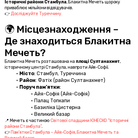
Історичні райони Стамбула
, Блакитна Мечеть щороку 
приваблює мільйони відвідувачів.
👉 
Досліджуйте Туреччину
🌍 Місцезнаходження – 
Де знаходиться Блакитна 
Мечеть?
Блакитна Мечеть розташована на 
площі Султанахмет
, 
історичному центрі Стамбула, навпроти Айя-Софії.
Місто
: Стамбул, Туреччина
Район
: Фатіх (район Султанахмет)
Поруч пам’ятки
:
Айя-Софія (Айя-Софія)
Палац Топкапи
Базиліка Цистерна
Великий базар
📍 Мечеть є частиною 
Світової спадщини ЮНЕСКО “Історичні 
райони Стамбула”
.
👉 
Пам’ятки Стамбула – Айя-Софія, Блакитна Мечеть та 