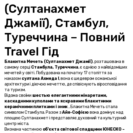
(Султанахмет 
Джамії), Стамбул, 
Туреччина – Повний 
Travel Гід
Блакитна Мечеть (Султанахмет Джамії)
, розташована в 
самому серці 
Стамбула, Туреччина
, є однією з найвідоміших 
мечетей у світі. Побудована на початку 17 століття за 
наказом 
султана Ахмеда I
, вона є шедевром османської 
архітектури і діючою мечеттю, де співіснують віросповідання 
та туризм.
Відома своїми 
шестью елегантними мінаретами, 
каскадними куполами та яскравими блакитними 
керамічними плитками і зник 
, Блакитна Мечеть стала 
символом Стамбула. Разом з 
Айя-Софією
 вона домінує над 
площею Султанахмет і представляє духовний та культурний 
центр міста.
Визнана частиною 
об'єкта світової спадщини ЮНЕСКО – 