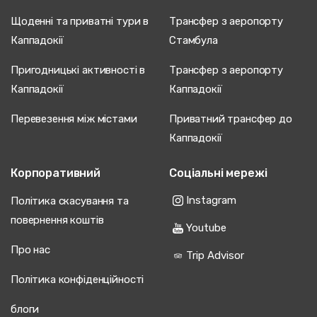
Щоденні та приватні тури в
Трансфер з аеропорту
Каппадокії
Стамбула
Пригодницькі активності в
Трансфер з аеропорту
Каппадокії
Каппадокії
Перевезення між містами
Приватний трансфер до
Каппадокії
Корпоративний
Соціальні мережі
Instagram
Політика скасування та
повернення коштів
Youtube
Про нас
Trip Advisor
Політика конфіденційності
блоги