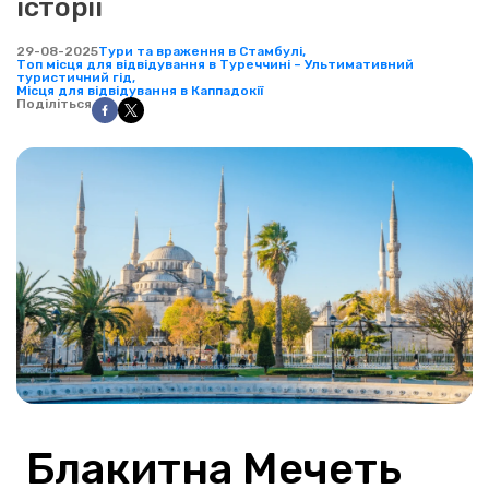
історії
29-08-2025
Тури та враження в Стамбулі,
Топ місця для відвідування в Туреччині – Ультимативний
туристичний гід,
Місця для відвідування в Каппадокії
Поділіться
 Блакитна Мечеть 