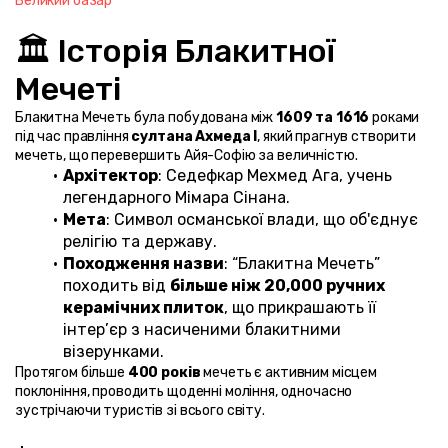
Великий базар
🏛️ Історія Блакитної 
Мечеті
Блакитна Мечеть була побудована між 
1609 та 1616
 роками 
під час правління 
султана Ахмеда I
, який прагнув створити 
мечеть, що перевершить Айя-Софію за величністю.
Архітектор
: Седефкар Мехмед Ага, учень 
легендарного Мімара Сінана.
Мета
: Символ османської влади, що об'єднує 
релігію та державу.
Походження назви
: “Блакитна Мечеть” 
походить від 
більше ніж 20,000 ручних 
керамічних плиток
, що прикрашають її 
інтер’єр з насиченими блакитними 
візерунками.
Протягом більше 
400 років
 мечеть є активним місцем 
поклоніння, проводить щоденні моління, одночасно 
зустрічаючи туристів зі всього світу.