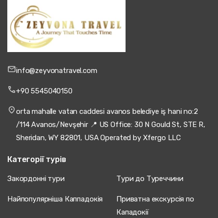
info@zeyvonatravel.com
+90 5545040150
orta mahalle vatan caddesi avanos belediye iş hani no:2
/114 Avanos/Nevşehir 📍 US Office: 30 N Gould St, STE R,
Sheridan, WY 82801, USA Operated by Xfergo LLC
Категорії турів
Закордонні тури
Тури до Туреччини
Найпопулярніша Каппадокія
Приватна екскурсія по
Кападокії