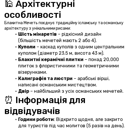
🕌 Архітектурні 
особливості
Блакитна Мечеть поєднує традиційну ісламську та османську 
архітектуру з унікальними рисами:
Шість мінаретів
 – рідкісний дизайн 
(більшість мечетей мають 2 або 4).
Куполи
 – каскад куполів з одним центральним 
куполом (діаметр 23.5 м, висота 43 м).
Блакитні керамічні плитки
 – понад 20,000 
плиток з флористичними та геометричними 
візерунками.
Калиграфія та люстри
 – арабські вірші, 
написані османським мистецтвом.
Двір
 – найбільший з усіх османських мечетей.
⏰ Інформація для 
відвідувачів
Години роботи
: Відкрито щодня, але закрито 
для туристів під час молитов (5 разів на день).