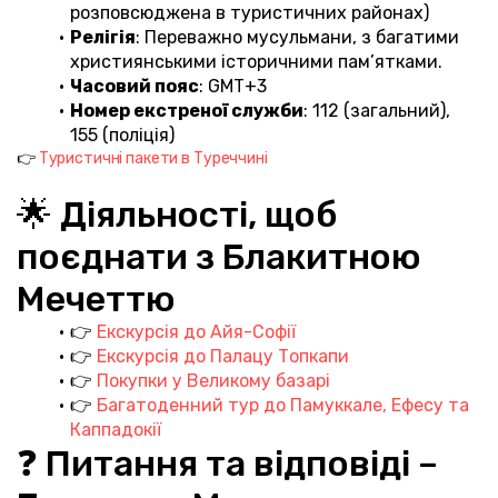
розповсюджена в туристичних районах)
Релігія
: Переважно мусульмани, з багатими 
християнськими історичними пам’ятками.
Часовий пояс
: GMT+3
Номер екстреної служби
: 112 (загальний), 
155 (поліція)
👉 
Туристичні пакети в Туреччині
🌟 Діяльності, щоб 
поєднати з Блакитною 
Мечеттю
👉 
Екскурсія до Айя-Софії
👉 
Екскурсія до Палацу Топкапи
👉 
Покупки у Великому базарі
👉 
Багатоденний тур до Памуккале, Ефесу та 
Каппадокії
❓ Питання та відповіді – 