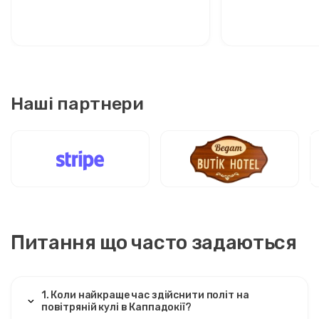
Каппадокією: комфорт між
Розслаблений 
двома іконами
стильних мандр
Наші партнери
Питання що часто задаються
1. Коли найкраще час здійснити політ на
повітряній кулі в Каппадокії?