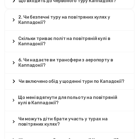
Що входить до червоного туру Каппадокії?
2. Чи безпечні туру на повітряних кулях у
Каппадокії?
Скільки триває політ на повітряній кулі в
Каппадокії?
6. Чи надаєте ви трансфери з аеропорту в
Каппадокії?
Чи включено обід у щоденні тури по Кападокії?
Що мені вдягнути для польоту на повітряній
кулі в Каппадокії?
Чи можуть діти брати участь у турах на
повітряних кулях?