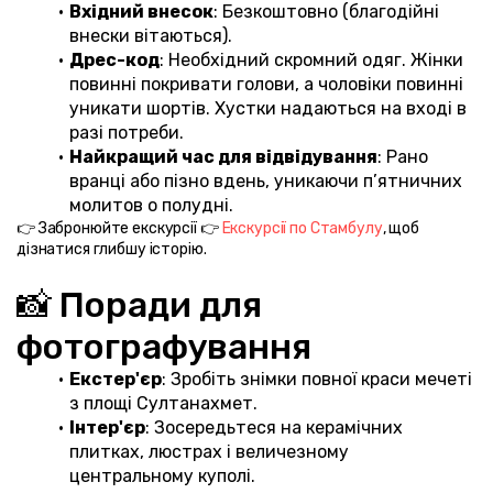
Вхідний внесок
: Безкоштовно (благодійні 
внески вітаються).
Дрес-код
: Необхідний скромний одяг. Жінки 
повинні покривати голови, а чоловіки повинні 
уникати шортів. Хустки надаються на вході в 
разі потреби.
Найкращий час для відвідування
: Рано 
вранці або пізно вдень, уникаючи п’ятничних 
молитов о полудні.
👉 Забронюйте екскурсії 👉 
Екскурсії по Стамбулу
, щоб 
дізнатися глибшу історію.
📸 Поради для 
фотографування
Екстер'єр
: Зробіть знімки повної краси мечеті 
з площі Султанахмет.
Інтер'єр
: Зосередьтеся на керамічних 
плитках, люстрах і величезному 
центральному куполі.