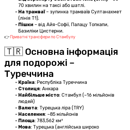
70 хвилин на таксі або шатлі.
На трамваї
 – зупинка трамваїв Султанахмет 
(лінія T1).
Пішки
 – від Айя-Софії, Палацу Топкапи, 
Базиліки Цистерни.
👉 
Приватні трансфери по Стамбулу
🇹🇷 Основна інформація 
для подорожі – 
Туреччина
Країна
: Республіка Туреччина
Столиця
: Анкара
Найбільше місто
: Стамбул (~16 мільйонів 
людей)
Валюта
: Турецька ліра (TRY)
Населення
: ~85 мільйонів
Площа
: 783,562 км²
Мова
: Турецька (англійська широко 