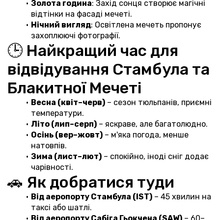
Золота година
: Захід сонця створює магічні 
відтінки на фасаді мечеті.
Нічний вигляд
: Освітлена мечеть пропонує 
захоплюючі фотографії.
🕒 Найкращий час для 
відвідування Стамбула та 
Блакитної Мечеті
Весна (квіт–черв)
 – сезон тюльпанів, приємні 
температури.
Літо (лип–серп)
 – яскраве, але багатолюдно.
Осінь (вер–жовт)
 – м'яка погода, менше 
натовпів.
Зима (лист–лют)
 – спокійно, іноді сніг додає 
чарівності.
🚗 Як добратися туди
Від аеропорту Стамбула (IST)
 – 45 хвилин на 
таксі або шатлі.
Від аеропорту Сабіга Гьокчена (SAW)
 – 60–